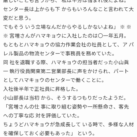
センター長は上からも下 からもいろんなこと言われて大
変だと思う。
でもそう いう立場なんだからやるしかないよね」 ※ ※
※ 宮増さんがハマキョウに入社したのは〇一年五月。
もともとハマキョウの協力作業会社の社員として、ア パ
レル製品の物流センターで事務員を務めていた。
同 社を退職する際、ハマキョウの担当者だった小山眞
一 執行役員関東第二営業部長に声をかけられ、パート
としてハマキョウのセンターで働くことに。
入社後半年で正社員に昇格した。
小山部長は当初 から、そうするつもりだったようだ。
「宮増さんの仕 事に取り組む姿勢や一所懸命さ、客先
への丁寧な応 対を評価していた。
ちょうどハマキョウが急成長して いる時で、多様な人材
を確保しておく必要もあった」 という。