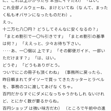
に、これ以上かかったら 本当にイヤだわ） 「はい。
これ全部ノルウェーね、まけといてね（な んて、まった
く私もオバサンになったものだわ）。
えっ。
十二万七八〇円？ どうしてそんなに安くなるの？」
「まとめ割引で一〇％引きです」 「まとめ割引の基準
は何？」 「ええっと、少々お待ち下さい。
‥‥あ、一〇個以 上です」 「その郵便ガイド、一部い
ただけます？」 「は、はい。
どうぞ」 「どうもありがとう。
ついでにこの冊子も頂くわね」 （事務所に戻ったら、
昨日頼まれてダイソーで買っ てきたカッターとラベル
を、事務のコに渡してあげな くちゃ。
百円だからすぐにダメになっちゃうかもしれ ないけれ
ど、とにかく数が要るからね。
百円ショップ は強い味方だわ） （ところで午前中の進