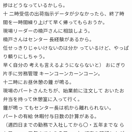
捗はどうなっているかしら。
十 二時受信の出荷指示データが少なかったら、終了時
間を一時間繰り上げて早く帰ってもらおうか。
現場リーダーの楠戸さんに相談しよう。
楠戸さんはセンター 長経験があるから。
任せっきりじゃいけないのは分か っているけど、やっぱ
り頼りにしちゃう。
早く自分の 考えも言えるようにならないと） おにぎり
片手に労務管理 キーンコーンカーンコーン。
十二時にお昼休憩の鐘 が鳴る。
現場のパートさんたちが、始業前に注文して おいたお
弁当を持って休憩室に入って行く。
鐘が鳴っ てもセンター長は机から離れられない。
パートの有給 休暇付与日数の計算がある。
（週四日までの勤務で入社してから〇・五年までな ら