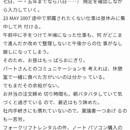
七日、一・五年までなら八日‥‥） 規定を確認しなが
ら入力していく。
23 MAY 2007 途中で邪魔されたくない仕事は昼休みに集
中して片 付ける。
午前中に手をつけて半端になった仕事も、何 がどこま
で進んだか改めて整理しないと午後からの仕 事がなし
崩しになってしまう。
そのため、お昼はもっ ぱらおにぎり。
パートさんとのコミュニケーションを 考えれば、休憩
室で一緒に食べた方がいいのは分かっ ている。
でもまだその余裕がない。
お弁当の注文締め 切り時間も、朝バタバタしていて気
づくと過ぎている ので、最近はもう諦めた。
社内手続きにも慣れていないので、稟議書一つあげ るの
も一苦労。
フォークリフトレンタルの件、ノート パソコン購入の