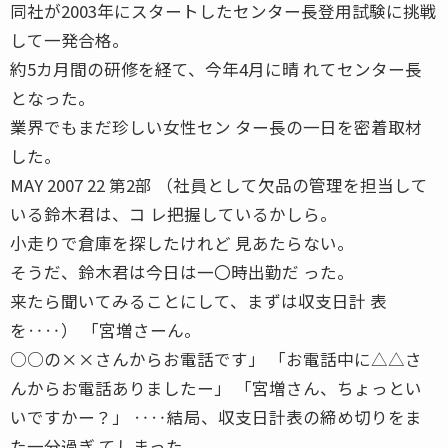
同社が2003年にスタートしたセンター長登用試験に挑戦
して一発合格。
約5カ月間の研修を経て、今年4月に晴 れてセンター長
となった。
業界でもまだ珍しい女性セン ター長の一日を密着取材
した。
MAY 2007 22 第2部 （社員として欠品の管理を担当して
いる鈴木君は、コ レ把握しているかしら。
小走りで倉庫を探したけれど 見あたらない。
そうだ、鈴木君は今日は一〇時出勤だ った。
来たら聞いてみることにして、まずは収支日計 表
を‥‥） 「宮増さーん。
○○の××さんからお電話です」 「お電話中に△△さ
んからお電話ありましたー」 「宮増さん、ちょっとい
いですかー？」 ‥‥結局、収支日計表の締め切りをま
た一分過ぎ てしまった。