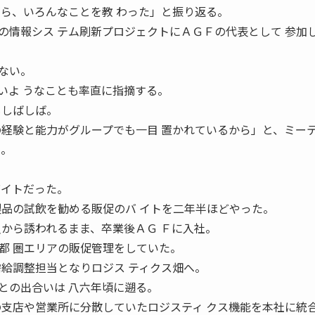
がら、いろんなことを教 わった」と振り返る。
の情報シス テム刷新プロジェクトにＡＧＦの代表として 参加
ない。
いよ うなことも率直に指摘する。
もしばしば。
の経験と能力がグループでも一目 置かれているから」と、ミー
う。
バイトだった。
製品の試飲を勧める販促のバ イトを二年半ほどやった。
員から誘われるまま、卒業後ＡＧ Ｆに入社。
都 圏エリアの販促管理をしていた。
需給調整担当となりロジス ティクス畑へ。
との出合いは 八六年頃に遡る。
の支店や営業所に分散していたロジスティ クス機能を本社に統