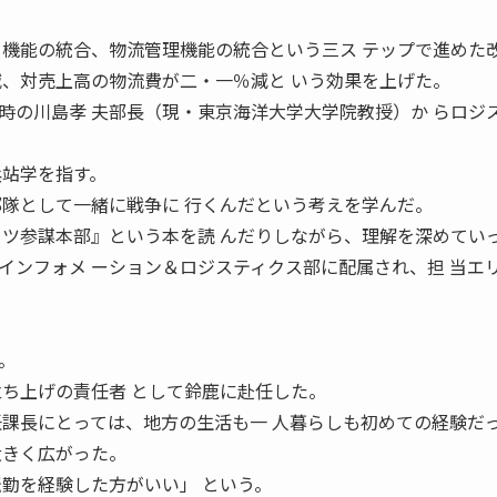
。
 機能の統合、物流管理機能の統合という三ス テップで進めた
減、対売上高の物流費が二・一％減と いう効果を上げた。
時の川島孝 夫部長（現・東京海洋大学大学院教授）か らロジ
兵站学を指す。
部隊として一緒に戦争に 行くんだという考えを学んだ。
イツ参謀本部』という本を読 んだりしながら、理解を深めてい
インフォメ ーション＆ロジスティクス部に配属され、担 当エ
。
立ち上げの責任者 として鈴鹿に赴任した。
任課長にとっては、地方の生活も一 人暮らしも初めての経験だ
大きく広がった。
転勤を経験した方がいい」 という。