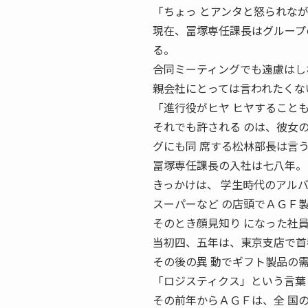
「ちょっ とアンタと怒られな
現在、冨塚専任課長はグループ
る。
合同ミーティングでも遠慮はし
親会社にとっては言われたくな
「進行役がヒヤ ヒヤすること
それでも許される のは、彼女
グにも同 席する松林部長は言
冨塚専任課長の入社は七八年。
きっかけは、 学生時代のアル
スーパーなど の店頭でＡＧＦ
そのとき顔見知り になった社
当初四、五年は、東京支店で首
その後の異 動でギフト製品の
「ロジスティクス」という言葉
その前年からＡＧＦは、全 国