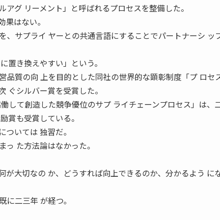
ルアグ リーメント」と呼ばれるプロセスを整備した。
効果はない。
を、サプライ ヤーとの共通言語にすることでパートナーシ ッ
字に置き換えやすい」という。
営品質の向 上を目的とした同社の世界的な顕彰制度「プ ロセ
次 ぐシルバー賞を受賞した。
協働して創造した競争優位のサプ ライチェーンプロセス」は、
奨励賞も受賞している。
については 独習だ。
まっ た方法論はなかった。
何が大切なの か、どうすれば向上できるのか、分かるよう に
既に二三年 が経つ。