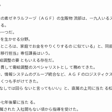
。
味の素ゼネラルフーヅ（ＡＧＦ）の生販物 流部は、一九人いる
いる。
の一つだ。
 を生かせる分野。
なところは、家庭でお金をやりくりするの に似ている」と、同
ム移行担当』専任課長はいう。
給調整の要 ともいえる存在だ。
一貫して需給調整のスペシャリストとし て務めてきた。
合、情報システムのグループ統合など、ＡＧ Ｆのロジスティク
いくつも手がけてきた。
なしでは回ら ないと言ってもいい」と、直属の上司に当た る
七年後輩に当た る。
属された 入社間もない頃から指導を受けた。