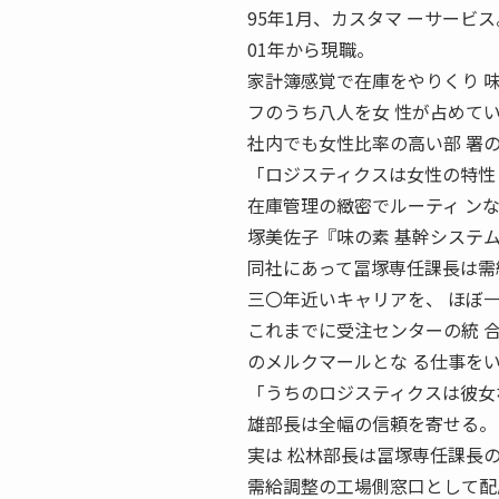
95年1月、カスタマ ーサービス
01年から現職。
家計簿感覚で在庫をやりくり 
フのうち八人を女 性が占めて
社内でも女性比率の高い部 署
「ロジスティクスは女性の特性
在庫管理の緻密でルーティ ン
塚美佐子『味の素 基幹システ
同社にあって冨塚専任課長は需
三〇年近いキャリアを、 ほぼ
これまでに受注センターの統 
のメルクマールとな る仕事を
「うちのロジスティクスは彼女
雄部長は全幅の信頼を寄せる。
実は 松林部長は冨塚専任課長の
需給調整の工場側窓口として配