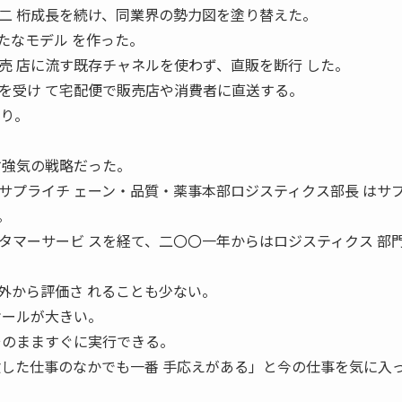
二 桁成長を続け、同業界の勢力図を塗り替えた。
たなモデル を作った。
売 店に流す既存チャネルを使わず、直販を断行 した。
を受け て宅配便で販売店や消費者に直送する。
取り。
。
す強気の戦略だった。
サプライチ ェーン・品質・薬事本部ロジスティクス部長 はサ
。
タマーサービ スを経て、二〇〇一年からはロジスティクス 部
外から評価さ れることも少ない。
ケールが大きい。
そのまますぐに実行できる。
験した仕事のなかでも一番 手応えがある」と今の仕事を気に入