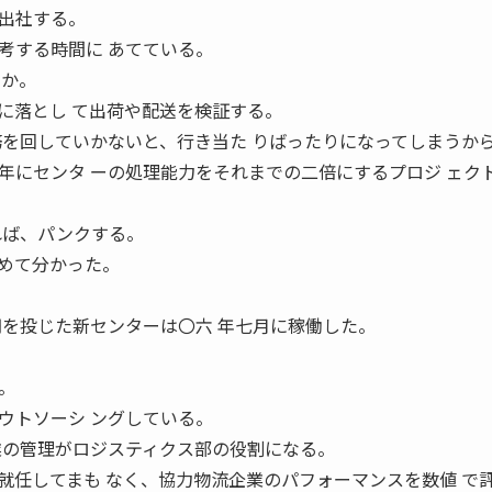
出社する。
考する時間に あてている。
 か。
に落とし て出荷や配送を検証する。
務を回していかないと、行き当た りばったりになってしまうか
年にセンタ ーの処理能力をそれまでの二倍にするプロジ ェク
れば、パンクする。
めて分かった。
円を投じた新センターは〇六 年七月に稼働した。
。
。
ウトソーシ ングしている。
業の管理がロジスティクス部の役割になる。
就任してまも なく、協力物流企業のパフォーマンスを数値 で