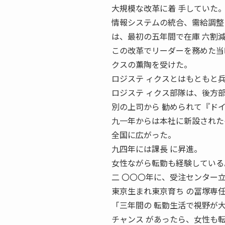
大規模な改革に着 手していた
情報システムの統合、需給調整
は、最初の五年間で在庫 六割
この改革でリーダーを務めた当
クスの薫陶を受けた。
ロジステ ィクスとはもともと
ロジステ ィクス部隊は、後方
別の上司から 勧められて『ド
九一年からは本社に新設された
全国に広がった。
九四年には課長 に昇進。
女性ながら転勤も経験している
二 〇〇〇年に、受注センター
東京生まれ東京育ち の冨塚専
「三年間の 転勤生活で視野が
チャンス があったら、女性も