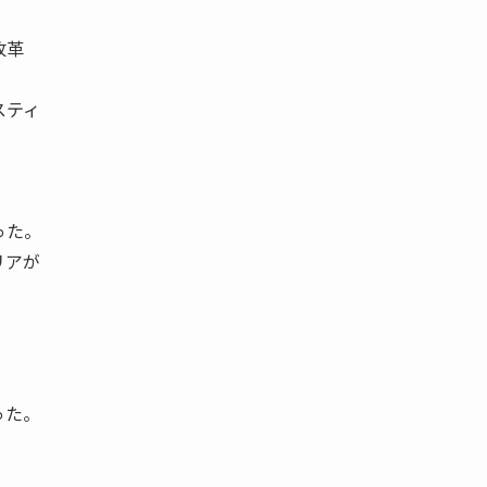
改革
スティ
った。
リアが
った。