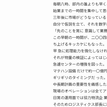
毎朝八時、部内の誰よりも早く
始業までの一時間を集中して思
三年後に市場がどうなっている
自分で仮説を立て、それを数字
「先のことを常に 意識して業
この早朝の一時間が、二〇〇四
ち上げるキッカケにもなった。
早 急に処理能力を強化しなけ
それが物量の検証によってはじ
急遽センターの増強を図った。
マテハン設備 だけで約一〇億
ギリギリのタイミングだ った
中長期計画の重要性を痛感した
現場のオペレーションは全てア
日常の運用面では協力物流企 
そのためロジスティクス部長に