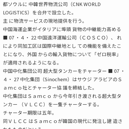
都ソウルに 中韓世界物流公司（CNK WORLD
LOGISTICS）を合弁で設立した。
主 に物流サービスの現地提供を行う。
中国海運企業がイタリアに埠頭 貨物の中継能力高める
■ 07 ・４・ 22 中国遠洋運輸公司（ＣＯＳＣＯ）、 れ
により同加工区は国際中継地とし ての機能を備えたこ
とになり、外国 からの輸入貨物について「ゼロ税率」
が適用されるようになる。
中国中化集団公司 超大型タンカーをチャーター ■ 07 ・
４・ 27 中化集団（Sinochem）はサウジ アラビアのＳ
ａｍｃｏ社とチャーター協 議を締結した。
中化集団はＳａｍｃｏ から今年引き渡される超大型タ
ンカー （ＶＬＣＣ）を一隻チャーターする。
チャーター期限は五年。
同ＶＬＣＣ はＳａｍｃｏが韓国の現代に発注し建 造さ