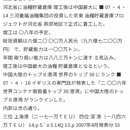
河北省に油糧貯蔵倉庫 竣工後は中国最大に ■ 07 ・４・
14 三河彙福油糧集団の投資した京東 油糧貯蔵倉庫プロ
ジェクトが河北省 燕郊地区で正式に着工した。
竣工は 〇八年の予定。
総投資額は六億二〇 〇〇万人民元（九六億七二〇〇万
円） で、貯蔵能力は一〇〇万トン。
年間 取り扱い能力は八八三万トンに達す る見込み。
竣工後は中国最大の油糧 貯蔵倉庫となるという。
中国大陸のトップ８港湾 世界のトップ 30 にランク ■
07 ・４・ 16 イギリスの専門誌が発表した「二 〇〇六年
世界コンテナ取扱量トップ 30 港湾」に中国大陸のトッ
プ８港湾 がランクインした。
内訳は次の通り。
三位 上海港（二一七一万ＴＥＵ） 四位 深 港（一八四六
万ＴＥＵ） 14‚p S ' o S 14Q 13‚p 2007年4月発表分 53