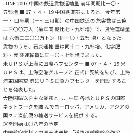
JUNE 2007 中国の鉄道貨物運輸量 前年同期比一〇・
五％増 ■ 07 ・４・ 19 中国鉄道部によると、今年第
一・ 四半期（一〜三月期）の中国鉄道の 旅客数は三億
二三〇〇万人（前年同 期比七・九％増）で、貨物運輸量
は 六億三三〇〇万トン（同一〇・五％ 増）となった。
貨物のうち、石炭運輸 量は同十二・九％増、化学肥
料・農 薬運輸量は同一〇・七％増であった。
米ＵＰＳが上海に国際ハブセンター ■ 07 ・４・ 19 米
ＵＰＳは、上海空港グループと 正式に契約を結び、上海
浦東国際空 港にＵＰＳ国際ハブセンターを開設 するこ
とを発表した。
大陸間輸送を主な業務とし、中国 各地とＵＰＳの国際
ネットワークを結 んでヨーロッパ、アメリカ、アジアの
国々に直航便の輸送サービスを提供 する。
運営開始は〇八年の予定。
中国航空燃料と中国石油運輸 「道路運輸戦略合作協