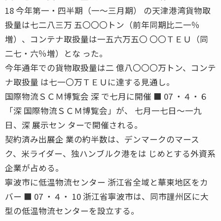
18 今年第一・四半期（一〜三月期） の天津港湾貨物取
扱量は七二八三万 五〇〇〇トン（前年同期比二一％
増）、コンテナ取扱量は一五六万五〇 〇〇ＴＥＵ（同
二七・六％増）とな った。
今年通年での貨物取扱量は二 億八〇〇〇万トン、コンテ
ナ取扱量 は七一〇万ＴＥＵに達する見通し。
国際物流ＳＣＭ博覧会 深 で七月に開催 ■ 07 ・４・６
「深 国際物流ＳＣＭ博覧会」が、 七月一七日〜一九
日、深 展示セン ターで開催される。
契約済み出展企 業の約半数は、デンマークのマース
ク、米ライダー、独ハンブルク港をは じめとする外資系
企業が占める。
寧波市に低温物流センター 浙江省全域と華東地区をカ
バー ■ 07 ・４・ 10 浙江省寧波市は、同市謹州区に大
型の低温物流センターを設立する。