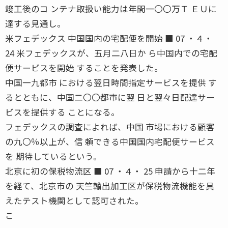
竣工後のコ ンテナ取扱い能力は年間一〇〇万Ｔ ＥＵに
達する見通し。
米フェデックス 中国国内の宅配便を開始 ■ 07 ・４・
24 米フェデックスが、五月二八日か ら中国内での宅配
便サービスを開始 することを発表した。
中国一九都市 における翌日時間指定サービスを提供 す
るとともに、中国二〇〇都市に翌 日と翌々日配達サー
ビスを提供する ことになる。
フェデックスの調査によれば、中国 市場における顧客
の九〇％以上が、信 頼できる中国国内宅配便サービス
を 期待しているという。
北京に初の保税物流区 ■ 07 ・４・ 25 申請から十二年
を経て、北京市の 天竺輸出加工区が保税物流機能を具
えたテスト機関として認可された。
こ