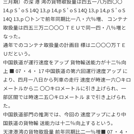
三月期）の深 港 湾の貨物取扱量は四五一八万四〇〇
14‚p S ' o S 14Q 13‚p 14‚p S ' o S 14Q 13‚p 14‚p S ' o S
14Q 13‚p 〇トンで前年同期比一八・六％増、 コンテナ
取扱量は四五三万二〇〇〇 ＴＥＵで同一四・八％増と
なった。
通年でのコンテナ取扱量の計画目 標は二〇〇〇万ＴＥ
Ｕだという。
中国鉄道が運行速度をアップ 貨物輸送能力が十二％向
上 ■ 07 ・４・ 17 中国鉄道の第六回運行速度アップ に
より、四月一八日から列車の走行 速度が時速一六〇キロ
メートルから二 〇〇キロメートルに引き上げられ、一
部区間では時速二五〇キロメートル まで引き上げられ
た。
中国鉄道部門の推測では、今回の 速度アップにより中
国鉄道の貨物輸 送能力は十二％向上するという。
天津港湾の貨物取扱量 前年同期比二一％増■ 07 ・４・