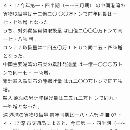
４・ 17 今年第一・四半期（一〜三月期） の中国港湾の
貨物取扱量は十二億二〇 〇〇万トンで前年同期比一
七・七％増 となった。
うち、対外貿易貨物取扱量 は四億二〇〇〇万トンで同
一七・八％ 増。
コンテナ取扱量は二四五〇万Ｔ ＥＵで同二五・四％増
となった。
中国主要港湾の石炭の累計発送量 は一億一〇〇〇万ト
ンで同一七・ 一％増。
累計輸入鉄鉱石の陸揚げ量 は九二〇〇万トンで同五％
増。
輸入 原油の累計陸揚げ量は三五九二万ト ンで同九・
一％増となった。
深 港湾の貨物取扱量 前年同期比一八・六％増 ■ 07 ・
４・ 17 深 市交通局によると、今年第 一・四半期（一〜