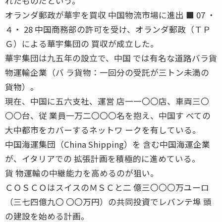
れたものだという。
オランダ郵政が華宇を買収 中国物流市場に進出 ■ 07 ・
４・ 28 中国商務部の許可を受け、オランダ郵政（ＴＰ
Ｇ）による華宇集団の 買収が成立した。
華宇集団は九五年の設立で、中国 では有名な道路バラ貨
物運輸企業（バ ラ貨物：一回分の受託が三トン未満の
貨物）。
現在、中国に五六支社、運営 店一一〇〇店、車両三〇
〇〇台、従 業員一万二〇〇〇名を抱え、中国す べての
大中都市をカバーするネットワ ークを有している。
中国海運集団（China Shipping）を 含む中国海運企業
が、イタリアでの 拡張計画を積極的に進めている。
貨 物運輸の中継能力を高めるのが狙い。
ＣＯＳＣＯはスイスのＭＳＣと二 億三〇〇〇万ユーロ
（三七四億九〇 〇〇万円）の共同投資でレバンテ埠 頭
の建設を始める計画。