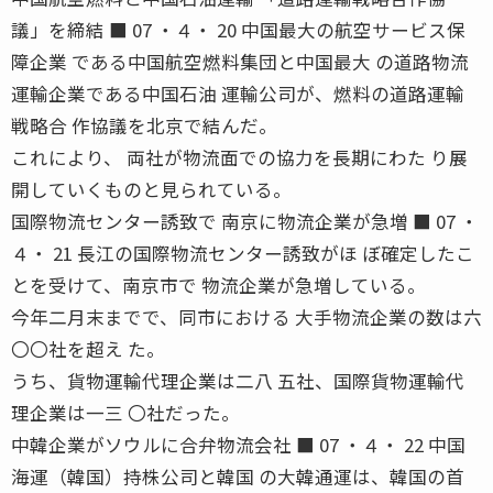
議」を締結 ■ 07 ・４・ 20 中国最大の航空サービス保
障企業 である中国航空燃料集団と中国最大 の道路物流
運輸企業である中国石油 運輸公司が、燃料の道路運輸
戦略合 作協議を北京で結んだ。
これにより、 両社が物流面での協力を長期にわた り展
開していくものと見られている。
国際物流センター誘致で 南京に物流企業が急増 ■ 07 ・
４・ 21 長江の国際物流センター誘致がほ ぼ確定したこ
とを受けて、南京市で 物流企業が急増している。
今年二月末までで、同市における 大手物流企業の数は六
〇〇社を超え た。
うち、貨物運輸代理企業は二八 五社、国際貨物運輸代
理企業は一三 〇社だった。
中韓企業がソウルに合弁物流会社 ■ 07 ・４・ 22 中国
海運（韓国）持株公司と韓国 の大韓通運は、韓国の首