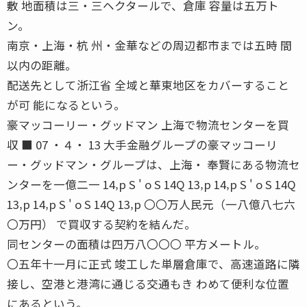
敷 地面積は三・三ヘクタールで、倉庫 容量は五万ト
ン。
南京・上海・杭 州・金華などの周辺都市までは五時 間
以内の距離。
配送先として浙江省 全域と華東地区をカバーすること
が可 能になるという。
豪マッコーリー・グッドマン 上海で物流センターを買
収 ■ 07 ・４・ 13 大手金融グループの豪マッコーリ
ー・グッドマン・グループは、上海・ 奉賢にある物流セ
ンターを一億二一 14‚p S ' o S 14Q 13‚p 14‚p S ' o S 14Q
13‚p 14‚p S ' o S 14Q 13‚p 〇〇万人民元（一八億八七六
〇万円） で買収する契約を結んだ。
同センターの面積は四万八〇〇〇 平方メートル。
〇五年十一月に正式 竣工した単層倉庫で、高速道路に隣
接し、空港と港湾に通じる交通もき わめて便利な位置
にあるという。