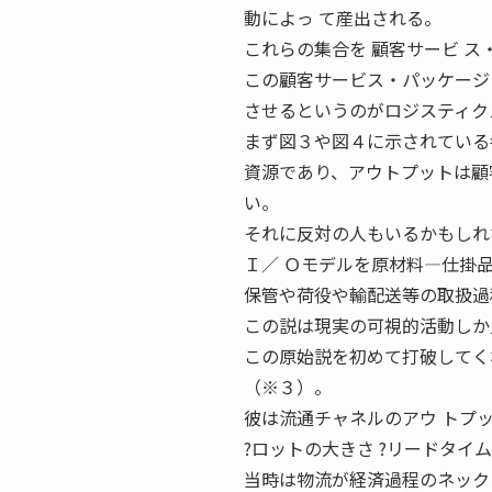
動によっ て産出される。
これらの集合を 顧客サービ 
この顧客サービス・パッケージ
させるというのがロジスティク
まず図３や図４に示されている
資源であり、アウトプットは顧
い。
それに反対の人もいるかもしれ
Ｉ／ Ｏモデルを原材料―仕掛
保管や荷役や輸配送等の取扱過
この説は現実の可視的活動しか
この原始説を初めて打破してく
（※３）。
彼は流通チャネルのアウ トプ
?ロットの大きさ ?リードタイム 31
当時は物流が経済過程のネック