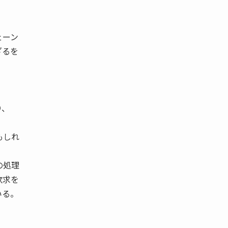
ェーン
ざるを
り、
もしれ
の処理
欲求を
いる。