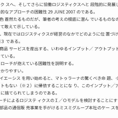
ィク スへ、そしてさらに協働ロジスティクスへと 段階的に発展
アプローチの困難性 29 JUNE 2007 のである。
色 蒼然たるものだが、筆者の考えの根底に潜ん でいるものな
って敢えて示している。
、現在ではロジスティクスが経営のなかでどのように位 置づ
３ である。
商品 サービスを産出する、いわゆるインプット／ アウトプッ
している。
 ローチが抱えている困難性を説明する。
分かりやすい。
エーシス を用い始めると、マトゥラーナの驚くべき命 題、―― 
トもない（※２）――に帰依することにな り、このインプット／
くに捨てられてしまうのである。
ローチによるロジステ ィクスのＩ／Ｏモデルを検討することに
部品の通信販 売事業を手がけるミスミグループ本社のケー ス