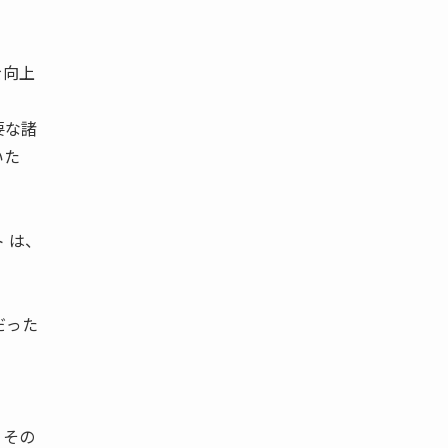
を向上
要な諸
いた
 は、
。
だった
、その