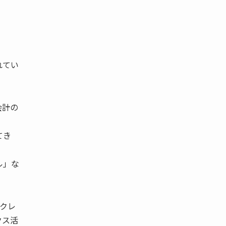
れてい
会計の
てき
ル」な
?クレ
クス活