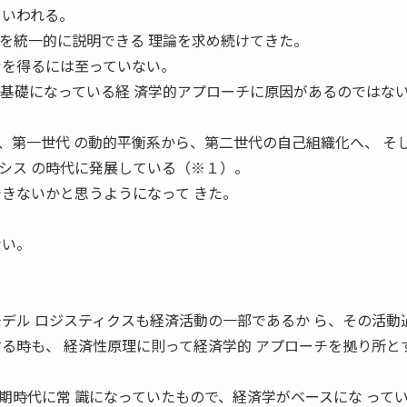
といわれる。
スを統一的に説明できる 理論を求め続けてきた。
考を得るには至っていない。
、基礎になっている経 済学的アプローチに原因があるのではない
、第一世代 の動的平衡系から、第二世代の自己組織化へ、 そ
シス の時代に発展している（※１）。
できないかと思うようになって きた。
ない。
。
モデル ロジスティクスも経済活動の一部であるか ら、その活動
する時も、 経済性原理に則って経済学的 アプローチを拠り所と
期時代に常 識になっていたもので、経済学がベースにな って