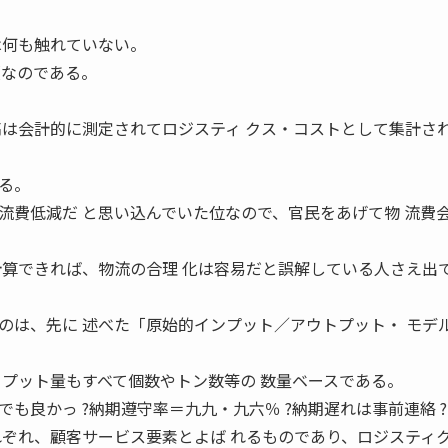
は何も触れていない。
項なのである。
高は会計的に測定されてロジスティ クス・コストとして集計さ
る。
流費低減だ と思い込んでいた位なので、官民をあげて物 流費
計算できれば、物流の合理 化は容易だと誤解している人さえ出
のは、先に 述べた「原始的インプット／アウトプット・ モデ
トプット量もすべて個数やトン数等の 数量ベースである。
も良かっ ?納期遵守率＝九九・九六％ ?納期遅れは事前連絡 
それぞれ、顧客サービス要素とよば れるものであり、ロジスティ