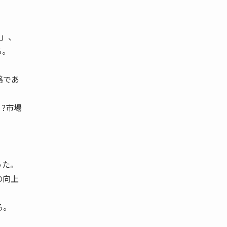
げ」、
る。
略であ
。
 ?市場
った。
の向上
る。