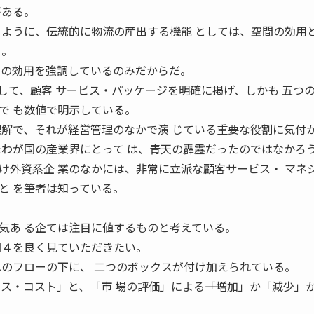
がある。
るように、伝統的に物流の産出する機能 としては、空間の効用
る。
間の効用を強調しているのみだからだ。
して、顧客 サービス・パッケージを明確に掲げ、しかも 五つ
で も数値で明示している。
理解で、それが経営管理のなかで演 じている重要な役割に気付
たわが国の産業界にとって は、青天の霹靂だったのではなかろ
け外資系企 業のなかには、非常に立派な顧客サービス・ マネ
と を筆者は知っている。
。
気あ る企ては注目に値するものと考えている。
図４を良く見ていただきたい。
へのフローの下に、 二つのボックスが付け加えられている。
ス・コスト」と、「市 場の評価」による――「増加」か「減少」か