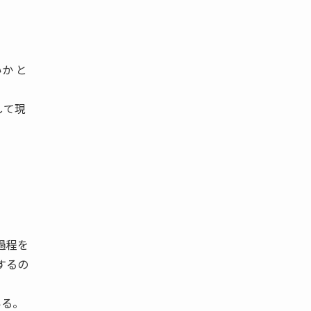
か と
して現
過程を
するの
いる。