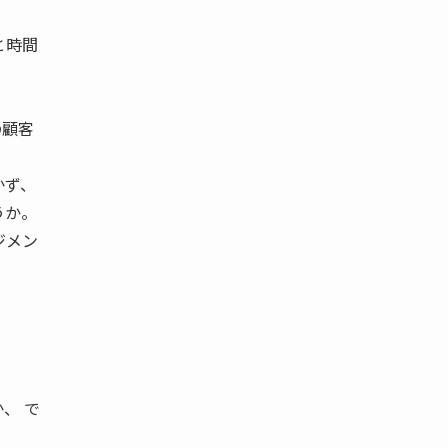
と時間
の顧客
かず、
うか。
ジメン
、 で