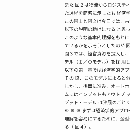
また 図２は物流からロジステ
た過程を簡略に示したも 経済学的な
この図１と図２は今日では、古
以下の説明の助けになる と思
このような基本的理解をもとに
ているかを示そうとしたのが 図
図３では、経営資源を投入し、
デル（Ｉ／Ｏモデル）を採 用
以下の第一章では経済学的アプ
その 際、このモデルによると
しかし、後章に進み、オートポイ
ムにはインプットもアウトプ ッ
プット・モデル は弊履のごと
※ ※ ※ まずは経済学的アプ
理解を容易にするために、金型
る（ 図４）。