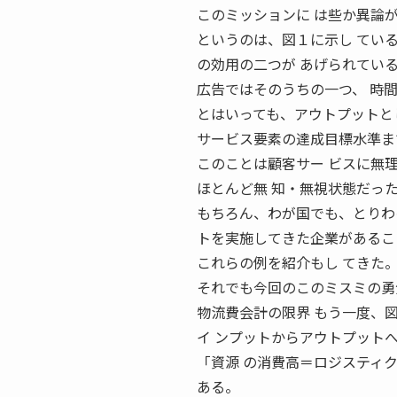
このミッションに は些か異論
というのは、図１に示し てい
の効用の二つが あげられてい
広告ではそのうちの一つ、 時
とはいっても、アウトプットと
サービス要素の達成目標水準ま
このことは顧客サー ビスに無
ほとんど無 知・無視状態だっ
もちろん、わが国でも、とりわ
トを実施してきた企業があるこ
これらの例を紹介もし てきた
それでも今回のこのミスミの勇
物流費会計の限界 もう一度、
イ ンプットからアウトプット
「資源 の消費高＝ロジスティク
ある。