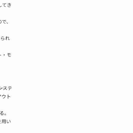
してき
ので、
けられ
ト・モ
システ
アウト
する。
を用い