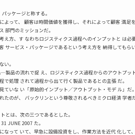
ス・パッケージと称する。
によって、 顧客は時間価値を獲得し、それによって顧客 満足
ス 部門のミッションだ。
考え方、す なわちロジスティクス過程へのインプットと は必
客 サービス・パッケージであるという考え方を 納得してもら
ない。
品―製品の流れで捉 え、ロジスティクス過程からのアウトプット
程で処理 されて過程から出て行く製品であるとの主張 だ。
見ていな い「原始的インプット／アウトプット・モデ ル」だ
れたのが、 バックリンという尊敬されるべきミクロ経済 学者
ットとは、次の三つであるとした。
 JUNE 2007 た。
になって いて、早急に設備投資をし、作業方法を近代 化して