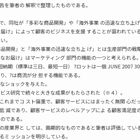
告を筆者の 解釈で整理したものである。
で、同社が「多彩な商品開発」や「海外事業 の迅速な立ち上
お届け」によって顧客のビジネスを支援 することが謳われてい
たい。
商品開発」と「海外事業の迅速な立ち上 げ」とは生産部門の戦
速なお届け」はマーケティング 部門の機能の一つと考えられる
期（標準は三日、最短一日） ?ロットは一個 JUNE 2007 30
あり、?は商流が分 担する機能である。
きなショックを与えた。
ービス研究で続々と大きな成果がもたらされた（※４）。
これまでコ スト偏重で、顧客サービスにはまったく無関 心だ
低 減であり、顧客サービスのレベルアップによ る顧客満足度
たのである。
の産業界と しては、画期的なものであると筆者は評価し てい
るミ ッションを明示している。