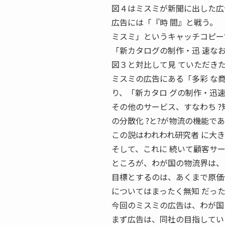
図４はミスミが新聞に出した広
広告には「『時 間』と戦う。
ミスミ」というキャッチコピー
「新カタログの制作・迅 速な
図３と対比して見 ていただき
ミスミの広告にある「多彩 な
り、「新カタロ グの制作・迅
その他のサービス、すなわち ?短納
の分散化 ?と?が物流の機能で
この説はわれわれ研究者 に大
そして、これに 続いて顧客サ
ところが、わが国の物流界は、
目標とするのは、あくまで原価
についてはまったく無知 だっ
今回のミスミの広告は、わが国
まず広告は、同社の目指してい