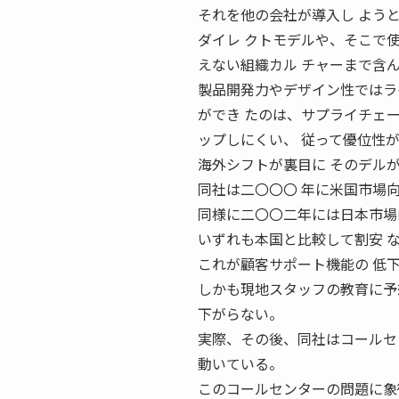
それを他の会社が導入し よう
ダイレ クトモデルや、そこで
えない組織カル チャーまで含
製品開発力やデザイン性ではラ
ができ たのは、サプライチェ
ップしにくい、 従って優位性
海外シフトが裏目に そのデル
同社は二〇〇〇 年に米国市場
同様に二〇〇二年には日本市場
いずれも本国と比較して割安 
これが顧客サポート機能の 低
しかも現地スタッフの教育に予
下がらない。
実際、その後、同社はコールセン 
動いている。
このコールセンターの問題に象