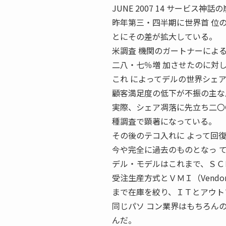
JUNE 2007 14 サービス
昨年第三・四半期に世界首 位
とにその差が拡大している。
米調査 機関のガートナーによ
二八・七％増 加させたのに対
これ によってデルの世界シェ
顧客満足度の低下が不振の主な
実際、シェア凋落に先立ち二〇
種調査で顕著になっている。
その後のテコ入れに よって回
今や完全に過去のものとなっ 
デル・モデルはこれまで、ＳＣ
受注生産方式とＶＭＩ（Vendor 
まで在庫を絞り、ＩＴとアウト
同じパソ コン業界はもちろん
んだ。