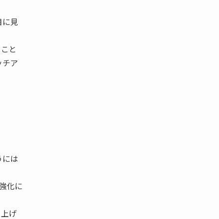
目に見
ること
ッチア
うには
の強化に
り上げ