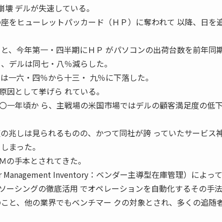
神話の崩壊 デルが失速している。
の座をヒューレットパッカード（ＨＰ）に奪われて 以降、日を
ると、今年第一・四半期にＨＰ がパソコンの出荷台数を前年同
し、デルは同七・八％減らした。
アは一六・四％から十三・ 九％に下落した。
原因として挙げら れている。
〇一年頃か ら、主戦場の米国市場ではデルの顧客満足度の低下
復の兆しは見られるものの、かつて同社が誇 っていたサービス
てしまった。
Ｍの手本とされてきた。
Management Inventory：ベンダー主導型在庫管理）によっ
ソーシングの徹底活用 でオペレーションを自動化するその手
のこと、他の業界でもベンチマー クの対象とされ、多くの追随