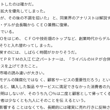
フトしたのは確かだ。
模拡大を優先してしまった。
とが、その後の不調を招いた」 と、同業界のアナリストは解説
・デルが会長職から ＣＥＯ兼務に復帰。
 でいる。
Ｏをはじめ、 ＣＦＯや技術畑のトップなど、創業時代からデ
そりと入れ替わってし まった。
戻すのには、 しばらく時間がかかりそうだ。
てＰＲＴＭの入江 仁之パートナーは、「ライバルのＨＰが合
ンスを上げてきたこと。
市場の読み違いが大きい。
モデルの陳腐化ではな く、顧客サービスの重要性だろう」とい
ると、購入した製品 やサービスに満足できなかった消費者の
表明はしないが、そのうち九 〇％は二度と顧客として帰ってく
費者は少なくとも九人にそのことを伝 えるという。
影響する ことはなくても、長期的には確実に売れ行きに反映さ