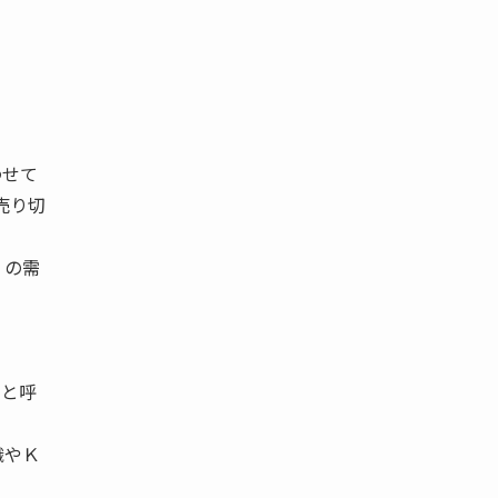
わせて
売り切
 の需
」と呼
織やＫ