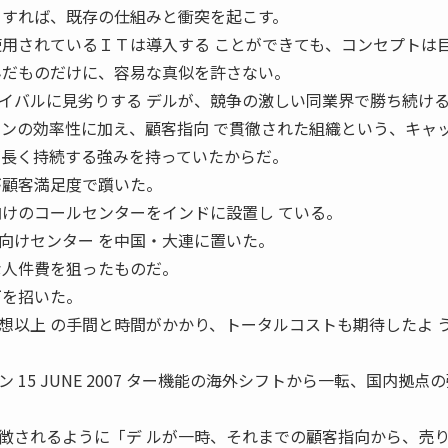
とすれば、既存の仕組みと衝突を起こす。
使用されているＩＴは導入する ことができても、コンセプトは
んだものだけに、容易な真似を許さない。
イバルに見劣りする デルが、競争の激しい同業界で勝ち続け
ーンの効率性に加え、顧客指向 で貫徹された組織という、キャ
が長く持続する強みを持っていたからだ。
が顧客満足度で躓いた。
向けのコールセンターをインドに設置し ている。
向けセンター を中国・大連に置いた。
な人件費を狙ったものだ。
下を招いた。
想以上 の手間と時間がかかり、トータルコストも期待したよ 
15 JUNE 2007 ター機能の海外シフトから一転、国内拠点
徴されるように「デ ルが一時、それまでの顧客指向から、売