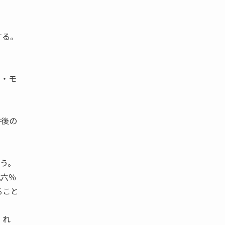
する。
ル・モ
併後の
う。
九六％
ること
 れ