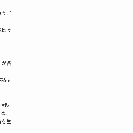
追うご
期比で
 が各
神話は
て極限
法は、
者を生