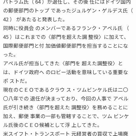
パトラム氏（ 64 ）が退任し、その後 任にはドイツ国内
の郵便部門のトップ であったジュルゲン・ゲルデス氏（
42 ） があたると発表した。
同時に役員会 のメンバーであるフランク・アペル氏 （
45 ）はこれまでの〈部門を超えた調 整役〉に加えて、
国際郵便部門と付 加価値郵便部門を担当することにな
った。
アペル氏が担当してきた〈部門を 超えた調整役〉と
は、ドイツ政府へ のロビー活動を意味している重要な
ポ ストだ。
現在のＣＥＯであるクラウ ス・ツムビンケル氏は二〇
〇八年での 退任が決まっており、今回の人事で アペル
氏が引き続き〈部門を超えた 調整役〉を務めることに
加え、郵便 事業の一部も管轄することで、ツム ビンケ
ル氏後のＣＥＯ候補として浮 上してきた。
米スイフト・トランスポート 元経営者の買収で上場廃