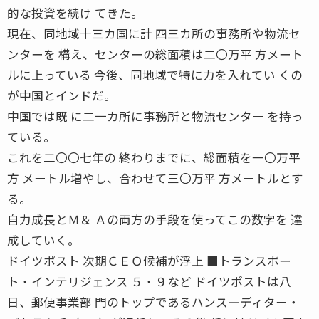
的な投資を続け てきた。
現在、同地域十三カ国に計 四三カ所の事務所や物流セ
ンターを 構え、センターの総面積は二〇万平 方メート
ルに上っている 今後、同地域で特に力を入れてい くの
が中国とインドだ。
中国では既 に二一カ所に事務所と物流センター を持っ
ている。
これを二〇〇七年の 終わりまでに、総面積を一〇万平
方 メートル増やし、合わせて三〇万平 方メートルとす
る。
自力成長とＭ＆ Ａの両方の手段を使ってこの数字を 達
成していく。
ドイツポスト 次期ＣＥＯ候補が浮上 ■トランスポー
ト・インテリジェンス ５・９など ドイツポストは八
日、郵便事業部 門のトップであるハンス―ディター・