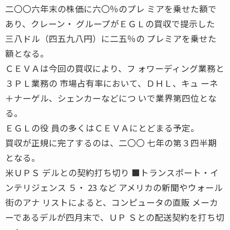
二〇〇六年末の株価に六〇％のプレ ミアを乗せた額で
あり、クレーン・ グループがＥＧＬの買収で提示した
三八ドル（四五九八円）に二五％の プレミアを乗せた
額となる。
ＣＥＶＡは今回の買収により、フ ォワーディング業務と
３ＰＬ業務の 市場占有率において、ＤＨＬ、キュ ーネ
＋ナーゲル、シェンカーなどにつ いで業界第四位とな
る。
ＥＧＬの役 員の多くはＣＥＶＡにとどまる予定。
買収が正規に完了するのは、二〇〇 七年の第３四半期
となる。
米ＵＰＳ デルとの契約打ち切り ■トランスポート・イ
ンテリジェンス ５・ 23 など アメリカの新聞やウォール
街のアナ リストによると、コンピュータの直販 メーカ
ーであるデルが四月末で、ＵＰ Ｓとの配送契約を打ち切