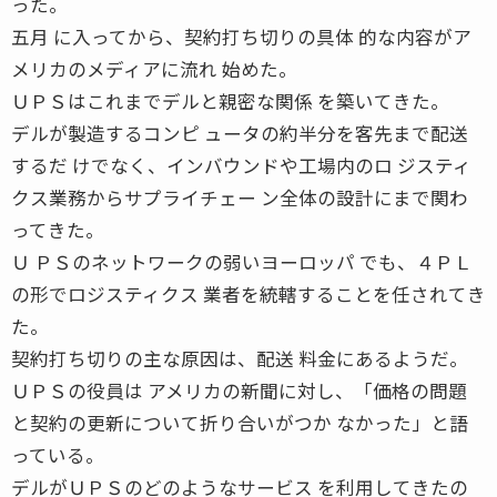
った。
五月 に入ってから、契約打ち切りの具体 的な内容がア
メリカのメディアに流れ 始めた。
ＵＰＳはこれまでデルと親密な関係 を築いてきた。
デルが製造するコンピ ュータの約半分を客先まで配送
するだ けでなく、インバウンドや工場内のロ ジスティ
クス業務からサプライチェー ン全体の設計にまで関わ
ってきた。
Ｕ ＰＳのネットワークの弱いヨーロッパ でも、４ＰＬ
の形でロジスティクス 業者を統轄することを任されてき
た。
契約打ち切りの主な原因は、配送 料金にあるようだ。
ＵＰＳの役員は アメリカの新聞に対し、「価格の問題
と契約の更新について折り合いがつか なかった」と語
っている。
デルがＵＰＳのどのようなサービス を利用してきたの