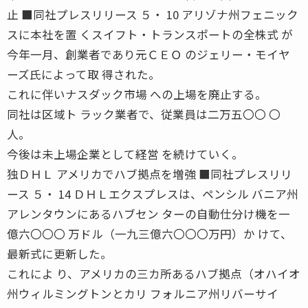
止 ■同社プレスリリース ５・ 10 アリゾナ州フェニック
スに本社を置 くスイフト・トランスポートの全株式 が
今年一月、創業者であり元ＣＥＯ のジェリー・モイヤ
ーズ氏によって取 得された。
これに伴いナスダック市場 への上場を廃止する。
同社は区域ト ラック業者で、従業員は二万五〇〇 〇
人。
今後は未上場企業として経営 を続けていく。
独ＤＨＬ アメリカでハブ拠点を増強 ■同社プレスリリ
ース ５・ 14 ＤＨＬエクスプレスは、ペンシル バニア州
アレンタウンにあるハブセン ターの自動仕分け機を一
億六〇〇〇 万ドル（一九三億六〇〇〇万円）か けて、
最新式に更新した。
これによ り、アメリカの三カ所あるハブ拠点（オハイオ
州ウィルミングトンとカリ フォルニア州リバーサイ