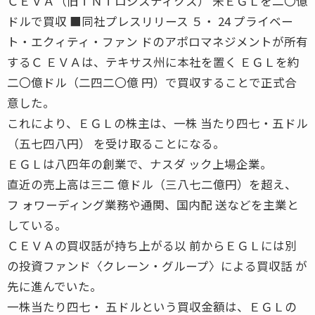
ＣＥＶＡ（旧ＴＮＴロジスティクス） 米ＥＧＬを二〇億
ドルで買収 ■同社プレスリリース ５・ 24 プライベー
ト・エクィティ・ファン ドのアポロマネジメントが所有
するＣ ＥＶＡは、テキサス州に本社を置く ＥＧＬを約
二〇億ドル（二四二〇億 円）で買収することで正式合
意した。
これにより、ＥＧＬの株主は、一株 当たり四七・五ドル
（五七四八円） を受け取ることになる。
ＥＧＬは八四年の創業で、ナスダ ック上場企業。
直近の売上高は三二 億ドル（三八七二億円）を超え、
フ ォワーディング業務や通関、国内配 送などを主業と
している。
ＣＥＶＡの買収話が持ち上がる以 前からＥＧＬには別
の投資ファンド〈クレーン・グループ〉による買収話 が
先に進んでいた。
一株当たり四七・ 五ドルという買収金額は、ＥＧＬの