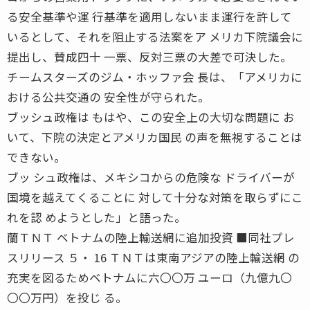
る安全基準や運 行基準を適用しないまま運行を許して
いるとして、それを阻止する法案をア メリカ下院議会に
提出し、賛成四十 一票、反対三票の大差で可決した。
チームスターズのジム・ホッファ会 長は、「アメリカに
おける公共交通の 安全性が守られた。
ブッシュ政権は もはや、この安全上の大切な問題に お
いて、下院の決定とアメリカ国民 の声を無視することは
できない。
ブッ シュ政権は、メキシコからの危険な ドライバーが
国境を越えてくることに 対して十分な対策を取らずにこ
れを認 めようとした」と語った。
蘭ＴＮＴ ベトナムの陸上輸送網に追加投資 ■同社プレ
スリリース ５・ 16 ＴＮＴは東南アジアの陸上輸送網 の
充実を図るためベトナムに六〇〇万 ユーロ（九億九〇
〇〇万円）を投じ る。