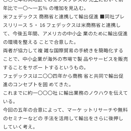
年比で一〇〜一五％ の増加を見込む。
米フェデックス 商務省と連携して輸出促進 ■同社プレ
スリリース ５・ 16 フェデックスは米商務省と連携し
て、今後五年間、アメリカの中小企 業のために輸出促進
の環境を整える ことで合意した。
両者が協力して複 雑な国際貿易の手続きを簡略化する
ことで、中小企業が海外の市場で製 品やサービスを販売
することをサポー トするというもの。
フェデックスは二〇〇四年から商務 省と共同で輸出促
進のコンセプトを固 めてきた。
これまでに約一〇〇〇社 に輸出業務のノウハウを伝えて
いる。
今回の五年の合意によって、マーケ ットリサーチや無料
のセミナーなどの 手法を活用して輸出をさらに後押し
していく考え。