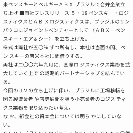
米ペンスキーとベルギーＡＢＸ ブラジルで合弁企業立
ち上げ ■両社プレスリリース ５・ 18 ペンスキー・ロジ
スティクスとＡＢ Ｘロジスティクスは、ブラジルのサン
パウロにジョイントベンチャーとして 〈ＡＢＸ―ペン
スキー・エア＆シー〉 を立ち上げた。
株式は両社が五〇％ ずつ所有し、本社は当面の間、ペ
ン スキーの南米本社に間借りする。
両社は二〇〇六年九月に、国際ロ ジスティクス業務を拡
大していく上で の戦略的パートナーシップを結んでい
る。
今回のＪＶの立ち上げに伴い、 ブラジルに工場移転を
図る製造業者 や店舗展開を狙う小売業者のロジス ティ
クス業務を取り込みたい考え。
な お、新会社の資本金については明ら かにしていな
い。