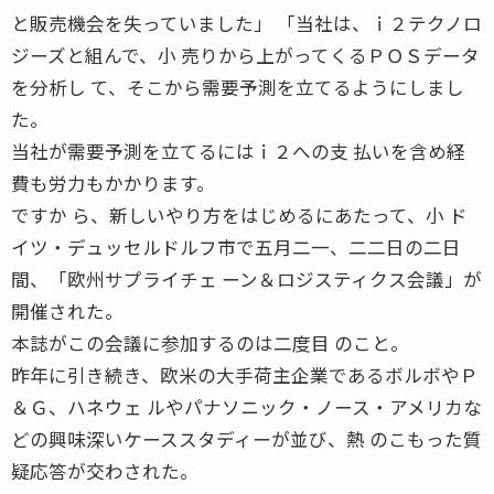
と販売機会を失っていました」 「当社は、ｉ２テクノロ
ジーズと組んで、小 売りから上がってくるＰＯＳデータ
を分析し て、そこから需要予測を立てるようにしまし
た。
当社が需要予測を立てるにはｉ２への支 払いを含め経
費も労力もかかります。
ですか ら、新しいやり方をはじめるにあたって、小 ド
イツ・デュッセルドルフ市で五月二一、二二日の二日
間、「欧州サプライチェ ーン＆ロジスティクス会議」が
開催された。
本誌がこの会議に参加するのは二度目 のこと。
昨年に引き続き、欧米の大手荷主企業であるボルボやＰ
＆Ｇ、ハネウェ ルやパナソニック・ノース・アメリカな
どの興味深いケーススタディーが並び、熱 のこもった質
疑応答が交わされた。