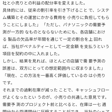
社と小売りとの利益の配分率を変えました。
具体的には、従来の割引率を引き下げること で、システ
ム構築とその運営にかかる費用を 小売りに負担してもら
うことにしました」 「ただし、パナソニックの需要予
測が一方的 なものとならないためにも、各店舗におけ
る 製品の欠品率が年間を通じて一定の割合を上 回れ
ば、当社がペナルティーとして一定金額 を支払うという
項目を契約の中に入れました。
しかし、結果を見れば、ほとんどの店舗で需 要予測の
誤差は、双方にとっての想定範囲内 に収まりました」
「現在、この方法を一番高く評価しているの は小売り
です。
それまでの過剰在庫が減った ことで、キャッシュフロー
がよくなったとい うのが、小売りの共通した意見です。
需要予 測のプロジェクト前と比べると、在庫は一七 週
間分から四週間分に圧縮することができ、 当社のシェア