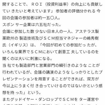
開することで、 ＲＯＩ（投資利益率）の向上にも貢献し
てい きたいと考えています」 参加者の評価分かれる 今
回の会議の参加者は約一五〇人。
スポン サー企業は六五社だった。
会議に参加した数 少ない日本人の一人、アステラス製
薬欧州の 製造技術及びＳＣＭ担当マネジャーの嶋秀樹
氏（イギリス）は、「今回が初めての参加だっ たが、
いろんな業界でＳＣＭにおいて創意工 夫しているのを
聞くのは大いに刺激になる。
当 社でも製造部門と営業部門の綱引きのような ことが
行われているが、会議の講演のような しっかりとしたプ
レゼンテーションを用意す ることができれば、双方が
今以上にうまく付 き合っていけるのではないかという感
想を持 った」という。
またグッドイヤー・ダンロップでＳＣＭを ター運営や