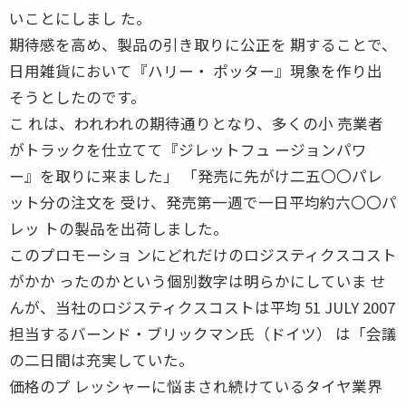
いことにしまし た。
期待感を高め、製品の引き取りに公正を 期することで、
日用雑貨において『ハリー・ ポッター』現象を作り出
そうとしたのです。
こ れは、われわれの期待通りとなり、多くの小 売業者
がトラックを仕立てて『ジレットフュ ージョンパワ
ー』を取りに来ました」 「発売に先がけ二五〇〇パレ
ット分の注文を 受け、発売第一週で一日平均約六〇〇パ
レッ トの製品を出荷しました。
このプロモーショ ンにどれだけのロジスティクスコスト
がかか ったのかという個別数字は明らかにしていま せ
んが、当社のロジスティクスコストは平均 51 JULY 2007
担当するバーンド・ブリックマン氏（ドイツ） は「会議
の二日間は充実していた。
価格のプ レッシャーに悩まされ続けているタイヤ業界