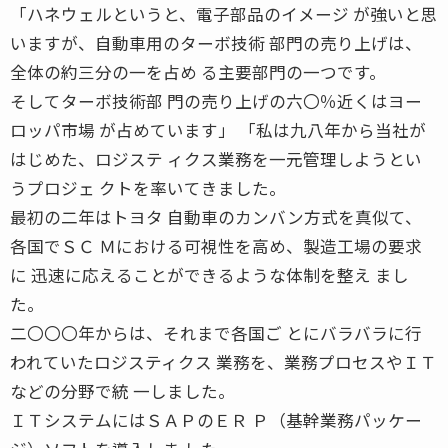
「ハネウェルというと、電子部品のイメージ が強いと思
いますが、自動車用のターボ技術 部門の売り上げは、
全体の約三分の一を占め る主要部門の一つです。
そしてターボ技術部 門の売り上げの六〇％近くはヨー
ロッパ市場 が占めています」 「私は九八年から当社が
はじめた、ロジステ ィクス業務を一元管理しようとい
うプロジェ クトを率いてきました。
最初の二年はトヨタ 自動車のカンバン方式を真似て、
各国でＳＣ Ｍにおける可視性を高め、製造工場の要求
に 迅速に応えることができるような体制を整え まし
た。
二〇〇〇年からは、それまで各国ご とにバラバラに行
われていたロジスティクス 業務を、業務プロセスやＩＴ
などの分野で統 一しました。
ＩＴシステムにはＳＡＰのＥＲ Ｐ（基幹業務パッケー