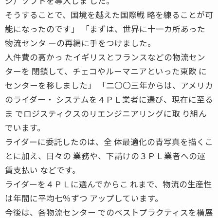
ジ）ソフトを導入しま した。
そうすることで、国境を越えた国際戦 略を練ることが可
能になったのです」 「まずは、世界に十一カ所あった
物流センタ ーの再編に手をつけました。
人件費の高かっ たイギリスとフランスなどの物流セン
ターを 閉鎖して、チェコやルーマニアといった東欧 に
センターを移しました」 「二〇〇三年からは、アメリカ
のライダー・ システムを４ＰＬ業者に選び、現在に至る
ま でロジスティクスのリエンジニアリングに取 り組ん
でいます。
ライダーに委託したのは、全 体最適化の青写真を描くこ
とに加え、日々の 業務や、下請けの３ＰＬ業者への運
賃支払い などです。
ライダーを４ＰＬに選んでからこ れまで、物流の生産性
は年間に平均七％ずつ アップしています。
今後は、各物流センター でのベストプラクティスを横展