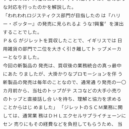
な対応を行ったのかを解説した。
「われわれロジスティクス部門が目指したの は『ハリ
ー・ポッター』の発売に見られるよ うな?興奮〞を演出
することでした。
Ｐ＆Ｇ がジレットを買収したことで、イギリスでは 日
用雑貨の部門で二位を大きく引き離してト ップメーカ
ーとなりました。
今回の新製品の 発売は、買収後の業務統合の真っ最中
にあた りましたが、大掛かりなプロモーションを伴 う
新製品の発売は毎年のことなので、通常通 り発売の一〇
カ月前から、当社のトップがテ スコなどの大手小売り
のトップと直接話し合 いを持ち、理解と協力を求める
ことからはじ めました」 「ジレットのＳＣＭ業務に関
しては、通常業 務はＤＨＬエクセルサプライチェーンに
セン 売りにもその経費などを負担してもらうため、 当