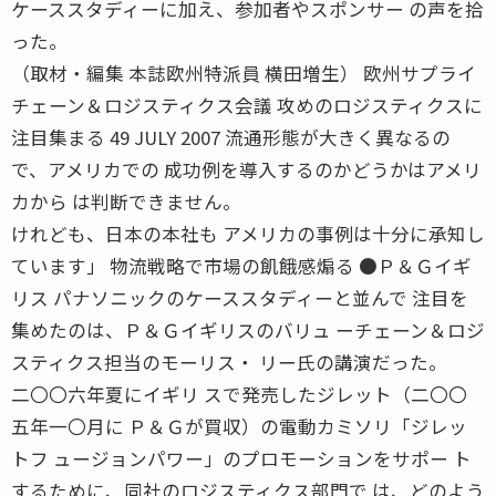
ケーススタディーに加え、参加者やスポンサー の声を拾
った。
（取材・編集 本誌欧州特派員 横田増生） 欧州サプライ
チェーン＆ロジスティクス会議 攻めのロジスティクスに
注目集まる 49 JULY 2007 流通形態が大きく異なるの
で、アメリカでの 成功例を導入するのかどうかはアメリ
カから は判断できません。
けれども、日本の本社も アメリカの事例は十分に承知し
ています」 物流戦略で市場の飢餓感煽る ●Ｐ＆Ｇイギ
リス パナソニックのケーススタディーと並んで 注目を
集めたのは、Ｐ＆Ｇイギリスのバリュ ーチェーン＆ロジ
スティクス担当のモーリス・ リー氏の講演だった。
二〇〇六年夏にイギリ スで発売したジレット（二〇〇
五年一〇月に Ｐ＆Ｇが買収）の電動カミソリ「ジレッ
トフ ュージョンパワー」のプロモーションをサポー ト
するために、同社のロジスティクス部門で は、どのよう