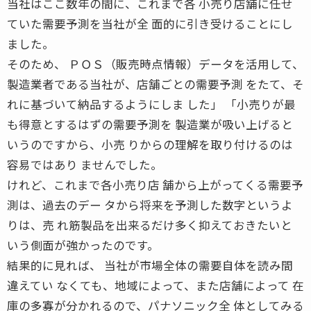
当社はここ数年の間に、これまで各 小売り店舗に任せ
ていた需要予測を当社が全 面的に引き受けることにし
ました。
そのため、 ＰＯＳ（販売時点情報）データを活用して、
製造業者である当社が、店舗ごとの需要予測 をたて、そ
れに基づいて納品するようにしま した」 「小売りが最
も得意とするはずの需要予測を 製造業が吸い上げると
いうのですから、小売 りからの理解を取り付けるのは
容易ではあり ませんでした。
けれど、これまで各小売り店 舗から上がってくる需要予
測は、過去のデー タから将来を予測した数字というよ
りは、売 れ筋製品を出来るだけ多く抑えておきたいと
いう側面が強かったのです。
結果的に見れば、 当社が市場全体の需要自体を読み間
違えてい なくても、地域によって、また店舗によって 在
庫の多寡が分かれるので、パナソニック全 体としてみる