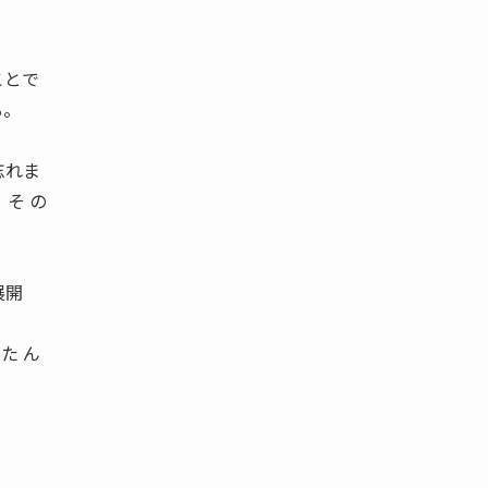
。
ことで
る。
忘れま
そ の
展開
た ん