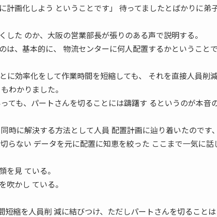
に計画化しよう ということです」 待ってましたとばかりに弟
くした のか、大阪の営業部長が張りのある声で説明する。
のは、基本的に、 物流センターに何人配置するかということ
ごとに効率化をして作業時間を短縮しても、 それを直接人員削
ともわかりました。
いっても、パートさんを切ることには躊躇す るというのが本音
を同時に解決する方法として人員 配置計画に辿り着いたのです
は切らない データを元に配置に知恵を絞った ここまで一気に話
。
顔を見 ている。
を吹かし ている。
間短縮を人員削 減に結びつけ、ただしパートさんを切ることは