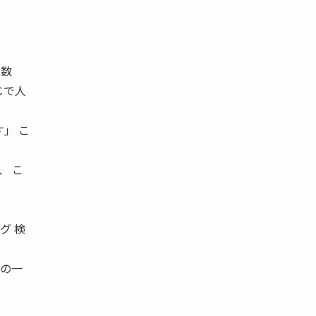
の数
じで人
」 こ
、 こ
グ 検
との一