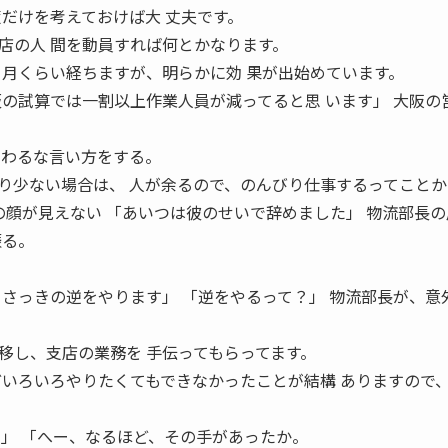
策だけを考えておけば大 丈夫です。
店の人 間を動員すれば何とかなります。
カ月くらい経ちますが、明らかに効 果が出始めています。
仮の試算では一割以上作業人員が減ってると思 います」 大阪の
じわるな言い方をする。
り少ない場合は、 人が余るので、のんびり仕事するってことか
物流部員の顔が見えない 「あいつは彼のせいで辞めました」 物流部長
振る。
、さっきの逆をやります」 「逆をやるって？」 物流部長が、意
移し、支店の業務を 手伝ってもらってます。
どいろいろやりたくてもできなかったことが結構 ありますので
す」 「へー、なるほど、その手があったか。