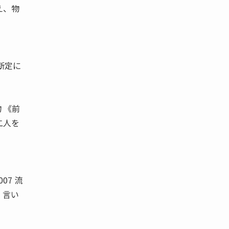
え、物
断定に
 《前
二人を
07 流
 言い