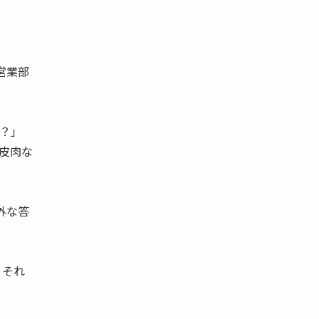
営業部
？」
の皮肉な
外な答
、それ