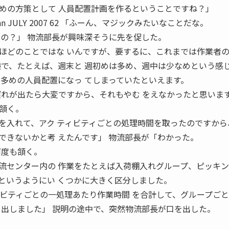
めの方策として 人員配置計画を作るということですね？」
da Kadan JULY 2007 62 「ふーん、マジックみたいなことだな。
るの？」 物流部長が興味深そうに先を促した。
ほどのことではな いんですが、要するに、これまでは作業者
験で、たとえば、週末と 週初めは多め、週中は少なめという感
に多めの人員配置になっ てしまっていたといえます。
遅れが出たら大変ですから、それもやむ をえなかったと思います
頷く。
を入れて、アク ティビティごとの処理時間を取ったのですから
できないかと考 えたんです」 物流部長が「わかった。
何度も頷く。
流センター内の 作業をたとえば入荷棚入れグループ、ピッキン
というようにい くつかに大きく区分しました。
ィビティごとの一処理あたり作業時間 を合計して、グループご
を出しました」 説明の途中で、突然物流部長が口を出した。