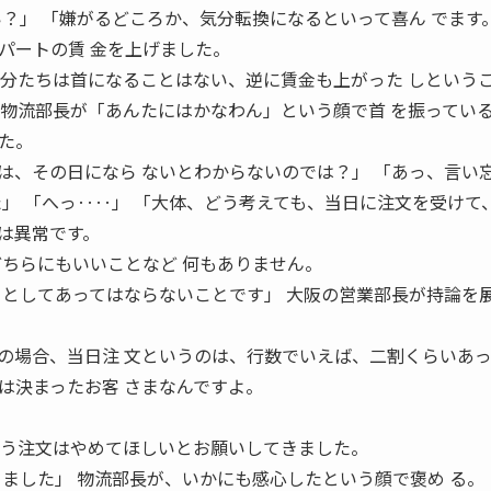
い？」 「嫌がるどころか、気分転換になるといって喜ん でます
パートの賃 金を上げました。
 分たちは首になることはない、逆に賃金も上がった しという
 物流部長が「あんたにはかなわん」という顔で首 を振ってい
た。
は、その日になら ないとわからないのでは？」 「あっ、言い
」 「へっ‥‥」 「大体、どう考えても、当日に注文を受けて、
は異常です。
どちらにもいいことなど 何もありません。
 としてあってはならないことです」 大阪の営業部長が持論を
の場合、当日注 文というのは、行数でいえば、二割くらいあっ
は決まったお客 さまなんですよ。
いう注文はやめてほしいとお願いしてきました。
 ました」 物流部長が、いかにも感心したという顔で褒め る。