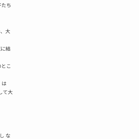
子たち
で、大
減に結
のとこ
、は
して大
し な