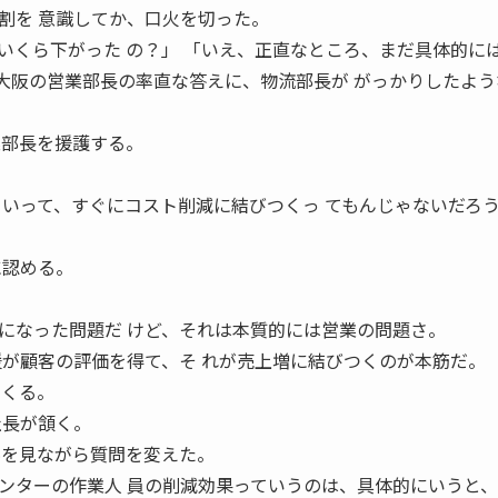
割を 意識してか、口火を切った。
いくら下がった の？」 「いえ、正直なところ、まだ具体的に
 大阪の営業部長の率直な答えに、物流部長が がっかりしたよ
業部長を援護する。
といって、すぐにコスト削減に結びつくっ てもんじゃないだろ
に認める。
になった問題だ けど、それは本質的には営業の問題さ。
援が顧客の評価を得て、そ れが売上増に結びつくのが本筋だ。
てくる。
社長が頷く。
料を見ながら質問を変えた。
ンターの作業人 員の削減効果っていうのは、具体的にいうと、