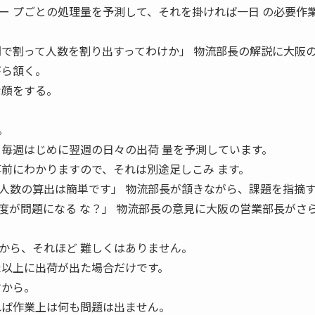
ー プごとの処理量を予測して、それを掛ければ一日 の必要作
間で割って人数を割り出すってわけか」 物流部長の解説に大阪
がら頷く。
な顔をする。
。
ら毎週はじめに翌週の日々の出荷 量を予測しています。
事前にわかりますので、それは別途足しこみ ます。
人数の算出は簡単です」 物流部長が頷きながら、課題を指摘
度が問題になる な？」 物流部長の意見に大阪の営業部長がさ
から、それほど 難しくはありません。
た以上に出荷が出た場合だけです。
すから。
れば作業上は何も問題は出ません。