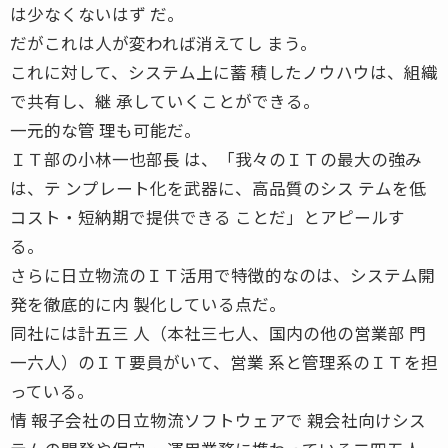
は少なくないはず だ。
だがこれは人が変われば消えてし まう。
これに対して、システム上に蓄 積したノウハウは、組織
で共有し、継 承していくことができる。
一元的な管 理も可能だ。
ＩＴ部の小林一也部長 は、「我々のＩＴの最大の強み
は、テ ンプレート化を武器に、高品質のシス テムを低
コスト・短納期で提供できる ことだ」とアピールす
る。
さらに日立物流のＩＴ活用で特徴的なのは、システム開
発を徹底的に内 製化している点だ。
同社には計五三 人（本社三七人、国内の他の営業部 門
一六人）のＩＴ要員がいて、営業 系と管理系のＩＴを担
っている。
情 報子会社の日立物流ソフトウェアで 親会社向けシス