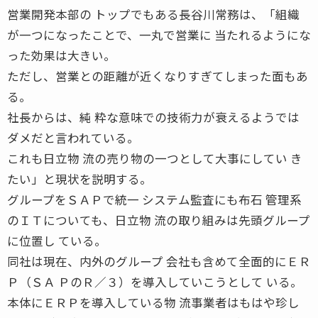
営業開発本部の トップでもある長谷川常務は、「組織
が一つになったことで、一丸で営業に 当たれるようにな
った効果は大きい。
ただし、営業との距離が近くなりすぎてしまった面もあ
る。
社長からは、純 粋な意味での技術力が衰えるようでは
ダメだと言われている。
これも日立物 流の売り物の一つとして大事にしてい き
たい」と現状を説明する。
グループをＳＡＰで統一 システム監査にも布石 管理系
のＩＴについても、日立物 流の取り組みは先頭グループ
に位置し ている。
同社は現在、内外のグループ 会社も含めて全面的にＥＲ
Ｐ（ＳＡ ＰのＲ／３）を導入していこうとして いる。
本体にＥＲＰを導入している物 流事業者はもはや珍し