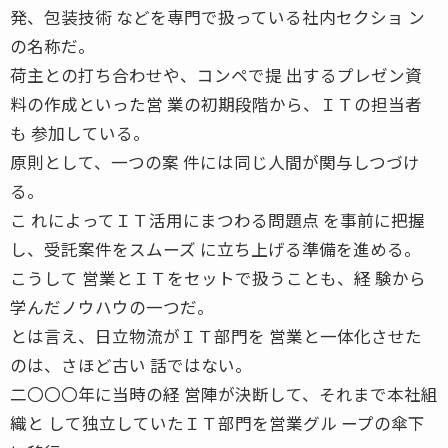
発、包装技術 などを専門で扱っている社内セクショ ン
の名称だ。
荷主との打ち合わせや、コンペで提 出するプレゼン資
料の作成といった営 業の初期段階から、ＩＴの担当者
も 参加している。
原則として、一つの案 件には同じ人間が関与しつづけ
る。
こ れによってＩＴ活用にまつわる問題点 を事前に把握
し、受託案件をスムーズ に立ち上げる準備を進める。
こうして 営業とＩＴをセットで扱うことも、経 験から
学んだノウハウの一つだ。
とは言え、日立物流がＩＴ部門を 営業と一体化させた
のは、さほど古い 話ではない。
二〇〇〇年に当時の経 営陣が決断して、それまで本社組
織と して独立していたＩＴ部門を営業グル ープの傘下