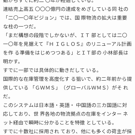
連結売上高五 〇〇〇億円の達成をめざしている同 社の
「二〇一〇年ビジョン」では、国 際物流の拡大は重要
な柱の一つだ。
「まだ構想の段階でしかないが、ＩＴ 部としては二〇
一〇年を見据えて『Ｈ ＩＧＬＯＳ』のリニューアル計画
を作 る準備をはじめつつある」とＩＴ部の 小林部長は
明かす。
すでに一部では具体的に動きだして いる。
国際的な在庫管理を高度化す る狙いで、約二年前から提
供している 「ＧＷＭＳ」（グローバルＷＭＳ）がそ れ
だ。
このシステムは日本語・英語・ 中国語の三カ国語に対
応しており、世 界各地の物流拠点の在庫をインター ネ
ット経由で瞬時に分かることを特徴 としている。
すでに十数社に採用され ており、他にも多くの荷主が採