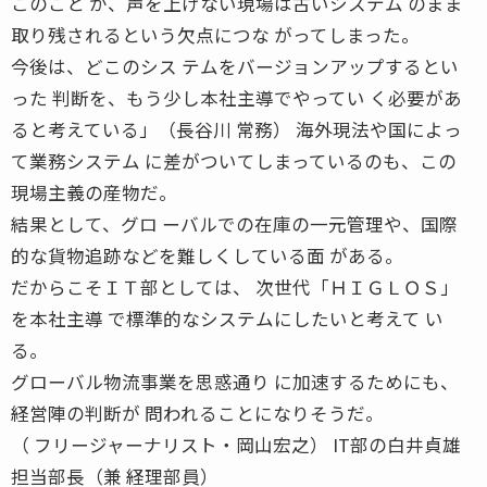
このこと が、声を上げない現場は古いシステム のまま
取り残されるという欠点につな がってしまった。
今後は、どこのシス テムをバージョンアップするとい
った 判断を、もう少し本社主導でやってい く必要があ
ると考えている」（長谷川 常務） 海外現法や国によっ
て業務システム に差がついてしまっているのも、この
現場主義の産物だ。
結果として、グロ ーバルでの在庫の一元管理や、国際
的な貨物追跡などを難しくしている面 がある。
だからこそＩＴ部としては、 次世代「ＨＩＧＬＯＳ」
を本社主導 で標準的なシステムにしたいと考えて い
る。
グローバル物流事業を思惑通り に加速するためにも、
経営陣の判断が 問われることになりそうだ。
（ フリージャーナリスト・岡山宏之） IT部の白井貞雄
担当部長（兼 経理部員）