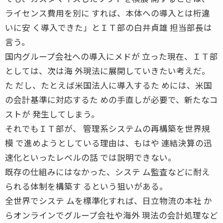
ライセンス費用を別に すれば、本体への導入とは桁違
いに安 く導入できた」とＩＴ部の白井貞雄 担当部長は
言う。
国内グループ会社への導入にメドが 立った現在、ＩＴ部
としては、次は海 外現法に展開していきたい考えだ。
た だし、たとえば米国法人に導入するた めには、米国
の会計基準に対応するた めの手直しが必要で、新たなコ
ストが 発生してしまう。
それでもＩＴ部が、 管理系システムの再構築を世界規
模 で進めようとしている理由は、もはや 連結決算の迅
速化といったレベルの話 では説明できない。
既存の仕組みにはなかった、システ ム監査などに耐え
られる体制を構築す るという狙いがある。
全世界でシステ ムを標準化すれば、日立物流の本社 か
らオンラインでグループ会社や海外 現法の会計処理など