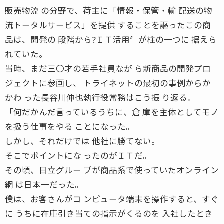
販売物流 の分野で、荷主に「情報・保管・輸 配送の物
流トータルサービス」を提供 することを謳ったこの商
品は、開発の 段階から?ＩＴ活用〞が柱の一つに 据えら
れていた。
当時、まだ三〇才の若手社員なが ら新商品の開発プロ
ジェクトに参画し、 トライネットの最初の事例からか
かわ った長谷川伸也執行役常務はこう振 り返る。
「何だかんだ言っているうちに、倉 庫を主体としてモノ
を扱う仕事をやる ことになった。
しかし、それだけでは 他社に勝てない。
そこでポイントにな ったのがＩＴだ。
その頃、日立グルー プが商品系で使っていたオンライン
網 は日本一だった。
僕は、お客さんがコ ンピュータ端末を操作すると、すぐ
に うちに在庫引き当ての指示がくるのを 入社したとき