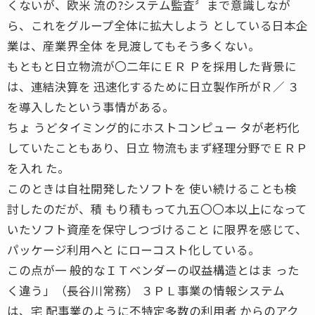
くないが、欧米 流の?システム監査〞まで意識しなが
ら、これをグループ全体に拡大しよう としている日本企
業は、産業界全体 を見渡してもそう多くない。
もともと日立物流が〇二年にＥＲ Ｐを採用した背景に
は、連結決算を 迅速化するために日立製作所がＲ／ ３
を導入したという事情がある。
ちょ うどタイミング的にホストコンピュー タが老朽化
していたこともあり、日立 物流もまず経理分野でＥＲＰ
を入れ た。
このときは自社開発したソフトを 使い続けることも検
討したのだが、積 もり積もって九五〇〇本以上になって
いたソフト資産を保守しつづけること に限界を感じて、
パッケージ利用へと にローコスト化している。
この点が一 般的なＩＴベンダーの収益構造とはま った
く違う」（長谷川常務） ３ＰＬ事業の情報システム
は、宅 配事業のように不特定多数の利用者 からのアク