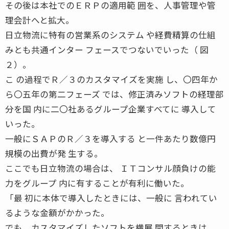
その後は本社でのＥＲＰの適用範 囲を、人事管理や管
理会計へと拡大。
日立物流に特有の営業系のシステム や経費精算の仕組
みとも共通インター フェースでつないでいった（ 図
２）。
こ の過程でＲ／３のカスタマイズを実施 し、〇四年か
ら〇五年の第二フェーズ では、修正済みソフトの経理部
分を国 内に二〇社あるグループ企業すべてに 導入して
いった。
一般にＳＡＰのＲ／３を導入する と一件あたり数億円
規模の出費が発 生する。
ここでも日立物流の場合は、 ＩＴコンサル顔負けの能
力をグループ 内に有することが有利に働いた。
「最 初に本体で導入したときには、一般に 言われてい
るような金額がかかった。
でも、カスタマイズしたソフトを横展 開するときは、