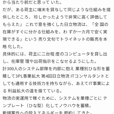
から当たり前だと思って いた。
だが、ある荷主に端末を貸与して同じような仕組みを提
供したところ、 珍しかったようで非常に高く評価して
もらえた」 これで意を強くした日立物流は、「全 国の
在庫がすぐに分かる仕組みを、わ ずか一カ月で安く実
現できる」という 売り文句でトライネットの販売を本
格 化した。
具体的には、荷主に二台程 度のコンピュータを貸し出
し、在庫管 理や出荷指示をこなせるようにした。
計300人のシステム部隊を内部に抱え 業種別ひな形を蓄
積して3PL事業拡大 第4回日立物流 ITコンサルタントと
しても通用する技術力を持ちながら、あえてIT事業によ
る 利益拡大の道を捨てている。
物流の実運用で稼ぐために、システムを業種ごとに テ
ンプレート（ひな型）化してノウハウを蓄積。
新規案件への投入エネルギーを 節約してきた。