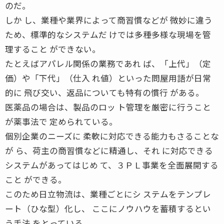
のだ。
しか し、業種や業界によって商習慣などが 微妙に違う
ため、標準的なシステムだ けでは多種多様な現場を管
理すること ができない。
たとえばアパレル関係の業務であれ ば、「上代」（定
価）や「下代」（仕入 れ値）といった問屋用語が日常
的に 飛び交い、返品についても特有の慣行 がある。
医薬品の場合は、製品のロッ ト管理を厳密に行うこと
が薬事法で 定められている。
個別企業のニーズに 柔軟に対応できる能力もさることな
が ら、荷主の商習慣などに精通し、それ に対応できる
システムがあってはじめ て、３ＰＬ事業を全面展開する
こと ができる。
このため日立物流は、業種ごとにシ ステムをテンプレ
ート（ひな型）化し、 ここにノウハウを蓄積するとい
う手法 をとっている。