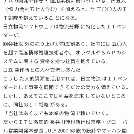
テムの開発や保守・ 運用業務に携わっている二四五人
（協 力会社五七人含む）を加えると、計 三〇〇人のＩ
Ｔ部隊を抱えているこ とになる。
日立物流ソフトウェアは物流分野 に特化したＩＴベン
ダーだ。
親会社以 外の売り上げが約五割あり、社内には 五〇人
を超す高度情報処理技術者や、 オラクルやＳＡＰのシ
ステムに関する 資格を持つ社員を抱えている。
日立 製作所との人材交流も盛んだ。
こうし た人的資源を活用すれば、日立物流 はＩＴベン
ダーとして事業を展開でき るだけの実力を備えている。
しかし、あえてここでは利益を追求 していないところ
に、同社のＩＴ戦略 がある。
「当社はあくまでも本業の物 流で稼いでいく。
だからＩＴは徹底的 長谷川伸也執行役常務・グロ ーバ
ル営業開発本部長 JULY 2007 58 設の設計やマテハン開