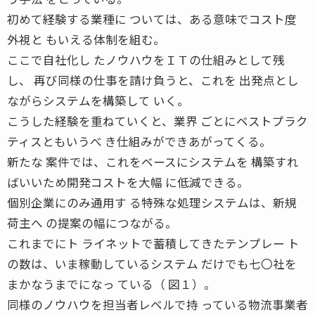
初めて経験する業種に ついては、ある意味でコスト度
外視と もいえる体制を組む。
ここで自社化し たノウハウをＩＴの仕組みとして残
し、 再び同様の仕事を請け負うと、これを 出発点とし
ながらシステムを構築して いく。
こうした経験を重ねていくと、業界 ごとにベストプラク
ティスともいうべ き仕組みができあがってくる。
新たな 案件では、これをベースにシステムを 構築すれ
ばいいため開発コストを大幅 に低減できる。
個別企業にのみ通用す る特殊な処理システムは、新規
荷主へ の提案の幅につながる。
これまでにト ライネットで蓄積してきたテンプレー ト
の数は、いま稼動しているシステム だけでも七〇社を
まかなうまでになっ ている（ 図１）。
同様のノウハウを担当者レベルで持 っている物流事業者