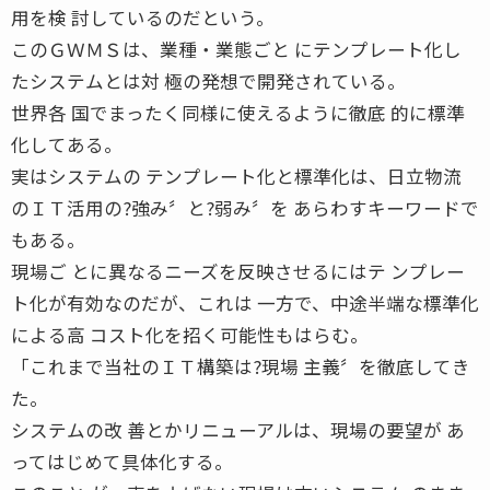
用を検 討しているのだという。
このＧＷＭＳは、業種・業態ごと にテンプレート化し
たシステムとは対 極の発想で開発されている。
世界各 国でまったく同様に使えるように徹底 的に標準
化してある。
実はシステムの テンプレート化と標準化は、日立物流
のＩＴ活用の?強み〞と?弱み〞を あらわすキーワードで
もある。
現場ご とに異なるニーズを反映させるにはテ ンプレー
ト化が有効なのだが、これは 一方で、中途半端な標準化
による高 コスト化を招く可能性もはらむ。
「これまで当社のＩＴ構築は?現場 主義〞を徹底してき
た。
システムの改 善とかリニューアルは、現場の要望が あ
ってはじめて具体化する。