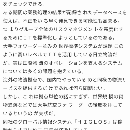
をチェックできる。
ある期間の業務処理の結果が記録さ れたデータベースを
使えば、不正をい ち早く発見できる可能性も高まる。
つ まりグループ全体のリスクマネジメン トを高度化す
るためにＩＴを標準化し ようとしているのである。
大手フォワーダー並みの 世界標準システムが課題 この
ように高いレベルでＩＴを活用 している日立物流だ
が、実は国際物 流のオペレーションを支えるシステム
については多くの課題を抱えている。
海外の物流拠点で、国内でやっている のと同様の物流サ
ービスを提供するだ けであれば何ら問題ない。
しかし、こ れは拠点単位の話にすぎず、世界規 模の貨
物追跡などでは大手航空フォ ワーダーの後塵を拝して
いるというの が実状だ。
同社のグローバル情報システム「Ｈ ＩＧＬＯＳ」は稼
動からすでに約二 〇年が経過している。