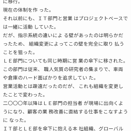
に移行。
現在の体制を作 った。
それ以前にも、ＩＴ部門と営業 はプロジェクトベースで
は一緒に活動 していた。
だが、指示系統の違いによ る壁があったのは明らかだ
ったため、 組織変更によってこの壁を完全に取り 払う
ことを狙った。
ＬＥ部門についても同じ時期に営 業の傘下に移された。
この部門は従来、 職人気質の研究者の集まりで、車両
や倉庫のハード面ばかりを追求してい た。
営業活動とは疎遠だったのだが、 これも組織を変更し
たことで変わった。
二〇〇〇年以降はＬＥ部門の担当者 が現場に出向くよ
うになり、顧客の業 務改善に直結する仕事をこなすよう
に なった。
ＩＴ部とＬＥ部を傘下に抱える本 社組織、グローバル