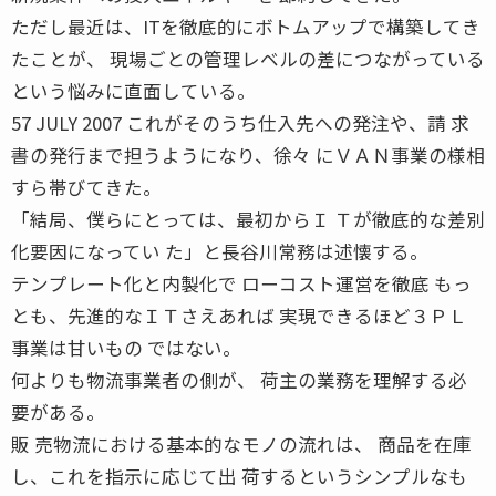
ただし最近は、ITを徹底的にボトムアップで構築してき
たことが、 現場ごとの管理レベルの差につながっている
という悩みに直面している。
57 JULY 2007 これがそのうち仕入先への発注や、請 求
書の発行まで担うようになり、徐々 にＶＡＮ事業の様相
すら帯びてきた。
「結局、僕らにとっては、最初からＩ Ｔが徹底的な差別
化要因になってい た」と長谷川常務は述懐する。
テンプレート化と内製化で ローコスト運営を徹底 もっ
とも、先進的なＩＴさえあれば 実現できるほど３ＰＬ
事業は甘いもの ではない。
何よりも物流事業者の側が、 荷主の業務を理解する必
要がある。
販 売物流における基本的なモノの流れは、 商品を在庫
し、これを指示に応じて出 荷するというシンプルなも