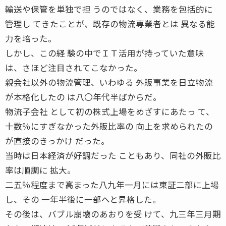
輸送や保管を単独で担 うのではなく、業務を包括的に
管理し てきたことが、既存の物流専業者とは 異なる能
力を培った。
しかし、この経 験の中でＩＴ活用が持っていた意味
は、さほど注目されてこなかった。
親会社以外の物流管理、いわゆる 外販事業を日立物流
が本格化したの は八〇年代半ばからだ。
物流子会社 として初の株式上場をめざすにあたっ て、
十数％にすぎなかった外販比率の 向上を求められたの
が直接のきっかけ だった。
当時は日本経済が好調だった こともあり、同社の外販比
率は順調に 拡大。
二五％程度まで高まった八九年一月には東証二部に上場
し、その 一年半後に一部へと昇格した。
その後は、バブル崩壊のあおりを受 けて、九三年三月期