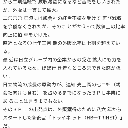
から二期連続で 減収減益になるなど苦戦をしいられた
が、外販は一貫して拡大。
二〇〇〇 年頃には親会社の経営不振を受けて 再び減収
を余儀なくされたが、そのこ とがかえって数値上の比率
向上に拍 車をかけた。
直近となる〇七年三月 期の外販比率は七割を超えてい
る。
最 近は日立グループ内の企業からの受注 拡大にも力を
入れているため、ほぼ行 き着くところまできた感が強
い。
日立物流の成長の原動力が、連結 売上高の七二％（親
会社向けも含む） を占めるまでになった３ＰＬ事業に
あ ることは言うまでもない。
その３ＰＬ の出発点は、外販獲得のために八六 年から
スタートした新商品「トライネ ット（HB―TRINET）」
だ。