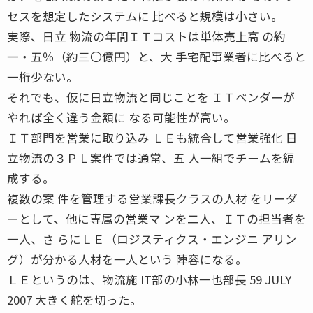
セスを想定したシステムに 比べると規模は小さい。
実際、日立 物流の年間ＩＴコストは単体売上高 の約
一・五％（約三〇億円）と、大 手宅配事業者に比べると
一桁少ない。
それでも、仮に日立物流と同じことを ＩＴベンダーが
やれば全く違う金額に なる可能性が高い。
ＩＴ部門を営業に取り込み ＬＥも統合して営業強化 日
立物流の３ＰＬ案件では通常、五 人一組でチームを編
成する。
複数の案 件を管理する営業課長クラスの人材 をリーダ
ーとして、他に専属の営業マ ンを二人、ＩＴの担当者を
一人、さ らにＬＥ（ロジスティクス・エンジニ アリン
グ）が分かる人材を一人という 陣容になる。
ＬＥというのは、物流施 IT部の小林一也部長 59 JULY
2007 大きく舵を切った。