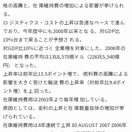
格の高騰と、在 庫維持費の増加による影響が挙げられ
る。
ロ ジスティクス・コストの上昇は急速なペース で進ん
でおり、今年度中にも2000年以来とな る、対GDP比
10％台まで戻ることが予想さ れる。
対GDP比10％に近づく 全業種を対象にした、2006年の
在庫維持 費の平均は1兆8,570億ドル（226兆5,540億
円） となった。
上昇率は前年比13.5ポイント増で、 燃料費の高騰による
影響を大きく受けた輸送 費の上昇率（対前年比9.4ポイ
ント増）を上 回った。
在庫維持費用は2002年より毎年増 加している。
原因としては、金利の上昇と在 庫数量自体の増加が挙
げられている。
在庫維持費用は4年連続で上昇 83 AUGUST 2007 2006年