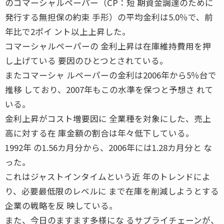
のコマーシャルペーパー（CP：短 期資金調達のために
発行する無担保の約束 手形）の平均金利は5.0％で、前
年比で2ポイ ント以上上昇した。
コマーシャルペーパーの 金利上昇は在庫維持費用を押
し上げている 要因のひとつとされている。
またコマーシャ ルペーパーの金利は2006年から5％台で
推移 しており、2007年もこの水準を保つと予想さ れて
いる。
金利上昇がコスト増要因に 全業種を対象にした、売上
高に対する在 庫金額の割合は年々低下している。
1992年 の1.56カ月分から、2006年には1.28カ月分と な
った。
これはジャストインタイムという近 年のトレンドによ
り、必要最低限のレベルに まで在庫を削減しようとする
企業の戦略を反 映している。
また、今日のますます多様にな るサプライチェーンが、