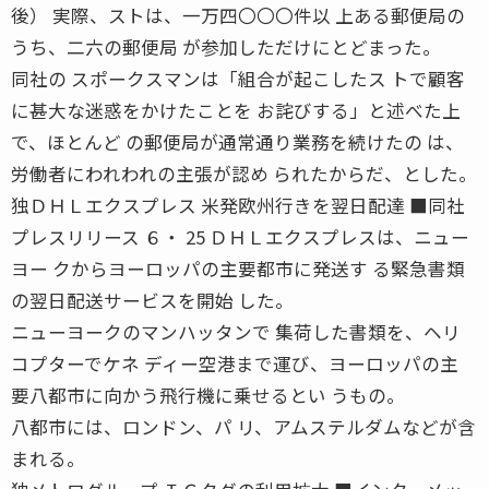
後） 実際、ストは、一万四〇〇〇件以 上ある郵便局の
うち、二六の郵便局 が参加しただけにとどまった。
同社の スポークスマンは「組合が起こしたス トで顧客
に甚大な迷惑をかけたことを お詫びする」と述べた上
で、ほとんど の郵便局が通常通り業務を続けたの は、
労働者にわれわれの主張が認め られたからだ、とした。
独ＤＨＬエクスプレス 米発欧州行きを翌日配達 ■同社
プレスリリース ６・ 25 ＤＨＬエクスプレスは、ニュー
ヨー クからヨーロッパの主要都市に発送す る緊急書類
の翌日配送サービスを開始 した。
ニューヨークのマンハッタンで 集荷した書類を、ヘリ
コプターでケネ ディー空港まで運び、ヨーロッパの主
要八都市に向かう飛行機に乗せるとい うもの。
八都市には、ロンドン、パ リ、アムステルダムなどが含
まれる。