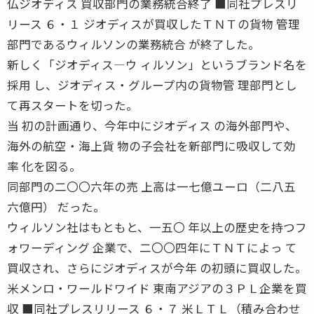
仏ジオディス 買収部門の業務統合終了 ■同社プレスリ
リース ６・１ ジオディスが買収したＴＮＴの貨物 管理
部門であるウィルソンの業務統合 が終了した。
新しく「ジオディス―ウ ィルソン」というブランド名を
採用 し、ジオディス・グループ内の貨物管 理部門とし
て再スタートを切った。
当 初の計画通り、今年中にジオディス の海外部門や、
海外の航空・海上貨 物の子会社を新部門に吸収して効
率 化を図る。
同部門の二〇〇六年の売 上高は一七億ユーロ（二八五
六億円） だった。
ウィルソン社はもともと、一五〇 年以上の歴史を持つフ
ォワーディング 企業で、二〇〇四年にＴＮＴによっ て
買収され、さらにジオディスが今年 の初頭に買収した。
米メンロ・ワールドワイド 東南アジアの３ＰＬ企業を買
収 ■同社プレスリリース ６・７ 米ＬＴＬ（積み合わせ