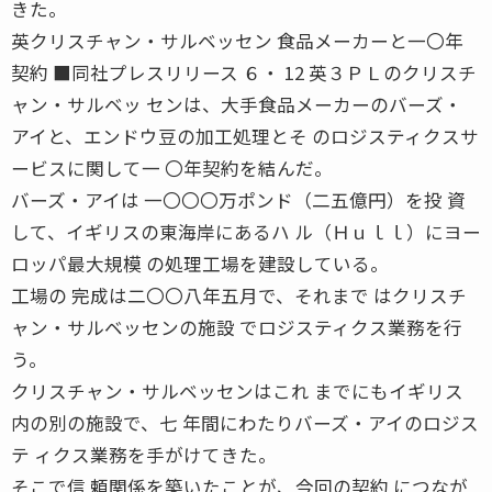
きた。
英クリスチャン・サルベッセン 食品メーカーと一〇年
契約 ■同社プレスリリース ６・ 12 英３ＰＬのクリスチ
ャン・サルベッ センは、大手食品メーカーのバーズ・
アイと、エンドウ豆の加工処理とそ のロジスティクスサ
ービスに関して一 〇年契約を結んだ。
バーズ・アイは 一〇〇〇万ポンド（二五億円）を投 資
して、イギリスの東海岸にあるハ ル（Ｈｕｌｌ）にヨー
ロッパ最大規模 の処理工場を建設している。
工場の 完成は二〇〇八年五月で、それまで はクリスチ
ャン・サルベッセンの施設 でロジスティクス業務を行
う。
クリスチャン・サルベッセンはこれ までにもイギリス
内の別の施設で、七 年間にわたりバーズ・アイのロジス
テ ィクス業務を手がけてきた。
そこで信 頼関係を築いたことが、今回の契約 につなが