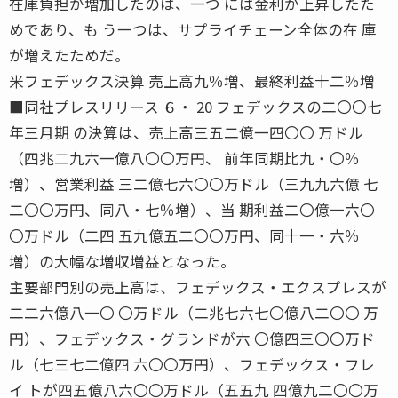
在庫負担が増加したのは、一つ には金利が上昇したた
めであり、も う一つは、サプライチェーン全体の在 庫
が増えたためだ。
米フェデックス決算 売上高九％増、最終利益十二％増
■同社プレスリリース ６・ 20 フェデックスの二〇〇七
年三月期 の決算は、売上高三五二億一四〇〇 万ドル
（四兆二九六一億八〇〇万円、 前年同期比九・〇％
増）、営業利益 三二億七六〇〇万ドル（三九九六億 七
二〇〇万円、同八・七％増）、当 期利益二〇億一六〇
〇万ドル（二四 五九億五二〇〇万円、同十一・六％
増）の大幅な増収増益となった。
主要部門別の売上高は、フェデックス・エクスプレスが
二二六億八一〇 〇万ドル（二兆七六七〇億八二〇〇 万
円）、フェデックス・グランドが六 〇億四三〇〇万ド
ル（七三七二億四 六〇〇万円）、フェデックス・フレ
イ トが四五億八六〇〇万ドル（五五九 四億九二〇〇万