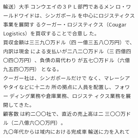
輸送）大手 コンウエイの３ＰＬ部門であるメン ロ・ワ
ールドワイドは、シンガポール を中心にロジスティクス
事業を展開す るクーガー・ロジスティクス（Cougar
Logistics）を買収することで合意し た。
買収金額は三三九〇万ドル（四 一億三五八〇万円）で、
内訳は現金 による支払いが二八二〇万ドル（三 四億四
〇四〇万円）、負債の肩代わり が五七〇万ドル（六億
九五四〇万円） となる。
クーガー社は、シンガポールだけで なく、マレーシア
やタイなどに十二カ 所の拠点に人員を配置し、フォワ
ー ディング業務や倉庫業務、ロジステ ィクス業務を展
開してきた。
顧客数 は約二〇〇社で、直近の売上高は二 三〇〇万ド
ル（二八億六〇〇万円）。
九〇年代からは域内における完成車 輸送に力を入れて