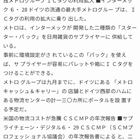
独メトログループ ＩＣタグの利用拡大 ■インターメッ
ク ６・ 28 ドイツの流通の最大手メトログルー プは、Ｉ
Ｃタグの利用の拡大に乗り 出した。
メトロは、インターメックが 開発した二種類の「スター
ター・パ ック」を日用雑貨のサプライヤーに 供給して
いる。
事前に環境設定がさ れているこの「パック」を使え
ば、サ プライヤーが容易にパレットや箱にＩ Ｃタグを
つけることができる。
メトロ グループは九月までに、ドイツにある 「メトロ
キャッシュ＆キャリー」の 店舗とドイツ西部のハムに
ある物流センターの計一三〇カ所にポータルを設 置す
る予定だ。
米国の物流コストが急騰 ＣＳＣＭＰの年次報告 ■サプ
ライチェーン・デジタル６・ 29 ＣＳＣＭＰ（ＳＣＭプ
ロフェッシ ョナル協議会）の年次報告書による と、二