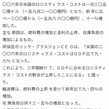
〇〇六年の米国のロジスティ クス・コストは一兆三〇五
〇億ドル （一五九兆二一〇〇億円）となり、前 年に比
べ一三〇〇億ドル（一五兆八 六〇〇億円）、十一％増
加した。
主な 原因は、燃料費の増加と金利の上昇、 在庫負担の
増加によるもの。
同協会のリック・ブラスジェンＣＥ Ｏは、「米国の二
〇〇六年のロジステ ィクス・コストはＧＤＰ比で九・
九％ となった。
これにより、三年間続け て、ＧＤＰに占めるロジスティ
クス・ コストの割合が上昇したことになる」 と語っ
た。
輸送費は、燃料費の上昇 を受けて前年比で九・四％の
増加。
在 庫負担は同十三・五％の増加となっ た。