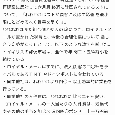
再建案に反対して六月最 終週に計画されているストに
ついて、 「われわれはストが顧客に及ぼす影響 を最小
限にとどめるべく最善を尽く す。
われわれはまた組合側と交渉の 席につき、ロイヤル・メ
ールが置かれ た状況と、今後の合理化案について 話し
合う姿勢がある」として、以下 のような数字を挙げた。
・イギリスの郵便市場は、全体で年 間二・五％縮小を
続けている。
・ロイヤル・メールはすでに、法人顧 客の四〇％をラ
イバルであるＴＮＴ やドイツポストに奪われている。
・同業他社は、われわれより四〇％ 以上効率的に業務を
行っている。
・同業他社の人件費は、われわれに 比べ二五％安い。
（ロイヤル・メールの一人当たりの人 件費は、残業代
やその他の手当を加 えて週四四〇ポンド＝十一万円前