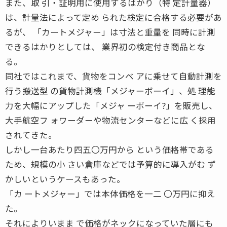
また、取 引・証明用に使用するはかり（特 定計量器）
は、計量法によって定め られた検定に合格する必要があ
るが、 「カートメジャー」は寸法と重量を 同時に計測
できるはかりとしては、 業界初の検定付き商品とな
る。
同社ではこれまで、貨物をコンベ アに乗せて自動計測を
行う搬送型 の貨物計測機「メジャーボーイ」、処 理能
力を大幅にアップした「メジャ ーボーイ?」を販売し、
大手航空フ ォワーダーや物流センターなどに広 く採用
されてきた。
しかし一台あたり四五〇万円から という価格帯である
ため、規模の小 さい倉庫などでは予算的に導入がむ ず
かしいというケースもあった。
「カ ートメジャー」では本体価格を一二 〇万円に抑え
た。
それによりいまま で価格がネックになっていた層にも