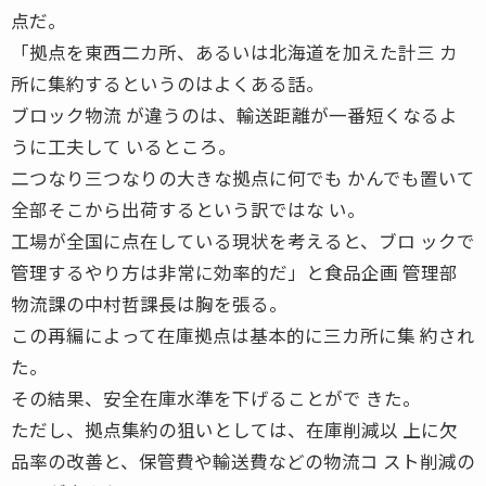
点だ。
「拠点を東西二カ所、あるいは北海道を加えた計三 カ
所に集約するというのはよくある話。
ブロック物流 が違うのは、輸送距離が一番短くなるよ
うに工夫して いるところ。
二つなり三つなりの大きな拠点に何でも かんでも置いて
全部そこから出荷するという訳ではな い。
工場が全国に点在している現状を考えると、ブロ ックで
管理するやり方は非常に効率的だ」と食品企画 管理部
物流課の中村哲課長は胸を張る。
この再編によって在庫拠点は基本的に三カ所に集 約され
た。
その結果、安全在庫水準を下げることがで きた。
ただし、拠点集約の狙いとしては、在庫削減以 上に欠
品率の改善と、保管費や輸送費などの物流コ スト削減の