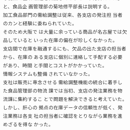
と、食品企 画管理部の菊地修平部長は説明する。
加工食品部門の需給調整は従来、各支店の発注担 当者
のカンと経験に委ねられていた。
そのため大阪で は大量に余っている商品が名古屋では欠
品していると いった在庫の偏在が珍しくなかった。
支店間で在庫を融通するにも、欠品の出た支店の担当者
から、在庫の ある支店に個別に連絡して手配する必要
があり、時間 と手間とコストがかかっていた。
情報システムも整備 されていなかった。
支社は販売に専念させる 需給調整機能の統合に着手し
た食品管理部の物流 課では当初、支店の発注業務を物
流課に集約するこ とで問題を解決できると考えていた。
しかし、肝心の 拠点の在庫データの信頼性が低く、発
注業務は各支 社の担当者に確認をとりながら業務を進
めざるを得な かった。