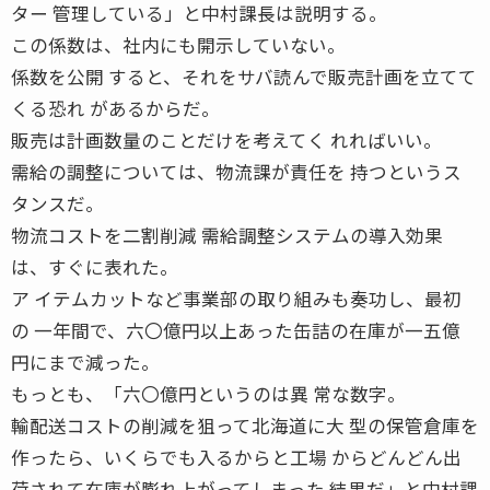
ター 管理している」と中村課長は説明する。
この係数は、社内にも開示していない。
係数を公開 すると、それをサバ読んで販売計画を立てて
くる恐れ があるからだ。
販売は計画数量のことだけを考えてく れればいい。
需給の調整については、物流課が責任を 持つというス
タンスだ。
物流コストを二割削減 需給調整システムの導入効果
は、すぐに表れた。
ア イテムカットなど事業部の取り組みも奏功し、最初
の 一年間で、六〇億円以上あった缶詰の在庫が一五億
円にまで減った。
もっとも、「六〇億円というのは異 常な数字。
輸配送コストの削減を狙って北海道に大 型の保管倉庫を
作ったら、いくらでも入るからと工場 からどんどん出
荷されて在庫が膨れ上がってしまった 結果だ」と中村課