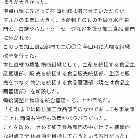
ほうが大きかった。
拠点再編に先だって在 庫削減は済ませていたからだ。
マルハの事業は大きく、水産物そのものを扱う水産 部
門と、缶詰やハム・ソーセージなどを扱う加工食品 部門
に分かれる。
このうち加工食品部門で二〇〇〇 年四月に大幅な組織
改革を行った。
本社直轄の機能 横断組織として、生産を統括する食品生
産管理部、販 売を統括する食品販売統括部、生産と販
売をつなぐ 物流を統括する食品管理部（現在は食品企
画管理部） を新設した。
需給調整と物流を統合管理することが目的だ。
「そ れまでは同じ加工食品部門のなかであっても事業部
ご とに商流も物流も政策がバラバラだった。
これを改め、 せめて加工食品部門の中だけでも横断的
な視点で全 体最適を目指してこうという方針だった」