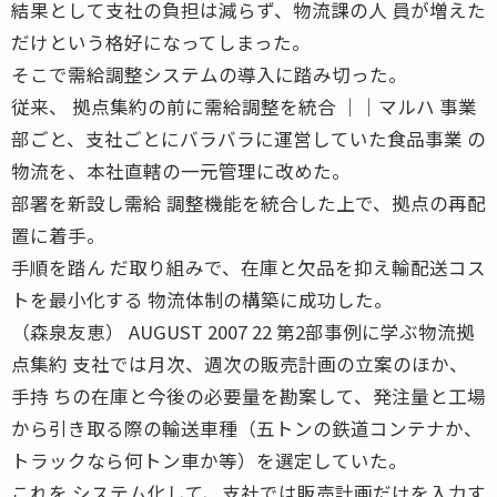
結果として支社の負担は減らず、物流課の人 員が増えた
だけという格好になってしまった。
そこで需給調整システムの導入に踏み切った。
従来、 拠点集約の前に需給調整を統合 ｜｜マルハ 事業
部ごと、支社ごとにバラバラに運営していた食品事業 の
物流を、本社直轄の一元管理に改めた。
部署を新設し需給 調整機能を統合した上で、拠点の再配
置に着手。
手順を踏ん だ取り組みで、在庫と欠品を抑え輸配送コス
トを最小化する 物流体制の構築に成功した。
（森泉友恵） AUGUST 2007 22 第2部事例に学ぶ物流拠
点集約 支社では月次、週次の販売計画の立案のほか、
手持 ちの在庫と今後の必要量を勘案して、発注量と工場
から引き取る際の輸送車種（五トンの鉄道コンテナか、
トラックなら何トン車か等）を選定していた。
これを システム化して、支社では販売計画だけを入力す