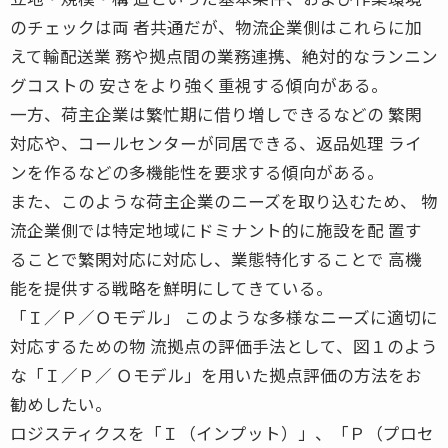
のチェックは両 者共通だが、物流企業側はこれらに加
えて輸配送業 務や拠点間の業務連携、絶対的なランニン
グコストの 安さをより強く重視する傾向がある。
一方、荷主企業は繁忙期に借り増しできるなどの 繁閑
対応や、コールセンターが同居できる、返品処理 ライ
ンを作るなどの多機能性を要求する傾向がある。
また、このような荷主企業のニーズを取り込むため、 物
流企業側では特定地域にドミナント的に施設を配 置す
ることで繁閑対応に対応し、業態特化することで 高機
能を提供する戦略を鮮明にしてきている。
「Ｉ／Ｐ／Ｏモデル」 このような多様なニーズに適切に
対応するための物 流拠点の評価手法として、図１のよう
な「Ｉ／Ｐ／ Ｏモデル」を用いた拠点評価の方法をお
勧めしたい。
ロジスティクスを「Ｉ（インプット）」、「Ｐ（プロセ