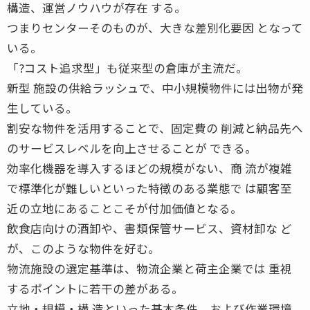
構造、運営ノウハウが存在 する。
つまりセンターそのものが、大きな差別化要因 となって
いる。
「?コスト追求型」も従来型の倉庫が主流だ。
新型 施設の供給ラッシュで、中小規模物件には出物が発
生している。
割安な物件を活用することで、固定費の 削減と納品先へ
のサービスレベルを向上させることが できる。
効率化機器を導入するほどの規模がない、商 流が複雑
で標準化が難しいといった特徴のある業態で は顧客至
近の立地にあることこそが付加価値となる。
飲食店向けの酒卸や、書類保管サービス、資材卸な ど
が、このような物件を好む。
物流施設の選定基準は、物流企業と荷主企業では 重視
するポイントに若干の差がある。
立地・規模・構 造といった基本条件、および作業環境