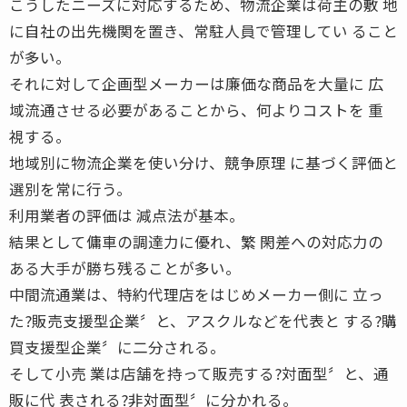
こうしたニーズに対応するため、物流企業は荷主の敷 地
に自社の出先機関を置き、常駐人員で管理してい ること
が多い。
それに対して企画型メーカーは廉価な商品を大量に 広
域流通させる必要があることから、何よりコストを 重
視する。
地域別に物流企業を使い分け、競争原理 に基づく評価と
選別を常に行う。
利用業者の評価は 減点法が基本。
結果として傭車の調達力に優れ、繁 閑差への対応力の
ある大手が勝ち残ることが多い。
中間流通業は、特約代理店をはじめメーカー側に 立っ
た?販売支援型企業〞と、アスクルなどを代表と する?購
買支援型企業〞に二分される。
そして小売 業は店舗を持って販売する?対面型〞と、通
販に代 表される?非対面型〞に分かれる。