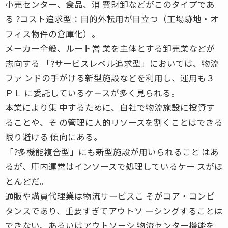
小売センター、食品、消 費財卸などがこのタイプであ
る ?コスト追求型：目的外転用が目立つ（工場跡地・オ
フィス物件の倉庫化）。
メーカー全般、ルート営 業を主体とする卸売業などが
志向する 「?サービスレベル追求型」においては、物流
ファ ンドの手がける新型施設などを利用し、運用も３
ＰＬ に委託しているケースが多く見られる。
本業により集 中するために、自社で物流施設に投資す
ることや、そ の管理に人的リソースを割くことはできる
限り避ける 傾向にある。
「?多機能複合型」にも新型施設が用いられること はあ
るが、庫内運営はインソースで処理しているケー スがほ
とんどだ。
通販や購買代理業は物流サービスこ そがコア・コンピ
タンスであり、重要すぎてアウトソ ーシングすることは
できない、あるいはアウトソーシ 物流センター機能を