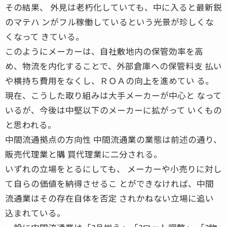
その結果、 外見は老朽化していても、中に入ると最新鋭
のマテハ ンがフル稼働しているという光景が珍しくな
くなって きている。
このようにメーカーは、自社敷地内の保管効率を高
め、物流を内化することで、外部倉庫への保管料支 払い
や横持ち費用をなくし、ＲＯＡの向上を進めてい る。
現在、こうした取り組みは大手メーカーが中心と なって
いるが、今後は中堅以下のメーカーに拡がって いくもの
と思われる。
中間流通拠点の方向性 中間流通業の業態は前述の通り、
販売代理業と購 買代理業に二分される。
いずれの立場をとるにしても、 メーカーや小売りに対し
て自らの価値を納得させるこ とができなければ、中間
流通業はその存在自体を否定 されかねない立場に追い
込まれている。