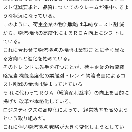
スト低減要求と、品質につ いてのクレームが集中するよ
うな状況になっている。
このように、荷主企業の物流戦略は単純なコスト削 減
から、物流機能の高度化によるＲＯＡ向上にシフ トし
ている。
これに合わせて物流拠点の機能は業態ご とに全く異な
る方向へと進化を始めている。
そのトレ ンドに先手を打つことが、荷主企業の物流戦
略担当 機能高度化の業態別トレンド 物流改善によるコ
スト削減の余地は狭まってきている。
そ れに代わってＲＯＡ（総資産利益率）の向上を目的に
掲げた 改革が本格化している。
ロジスティクスの高度化によって、 経営効率を高めよう
という取り組みだ。
これに伴い物流拠点 戦略が大きく変化しようとしてい