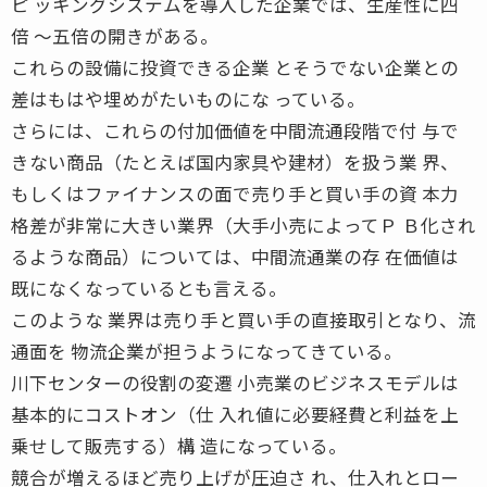
ピ ッキングシステムを導入した企業では、生産性に四
倍 〜五倍の開きがある。
これらの設備に投資できる企業 とそうでない企業との
差はもはや埋めがたいものにな っている。
さらには、これらの付加価値を中間流通段階で付 与で
きない商品（たとえば国内家具や建材）を扱う業 界、
もしくはファイナンスの面で売り手と買い手の資 本力
格差が非常に大きい業界（大手小売によってＰ Ｂ化され
るような商品）については、中間流通業の存 在価値は
既になくなっているとも言える。
このような 業界は売り手と買い手の直接取引となり、流
通面を 物流企業が担うようになってきている。
川下センターの役割の変遷 小売業のビジネスモデルは
基本的にコストオン（仕 入れ値に必要経費と利益を上
乗せして販売する）構 造になっている。
競合が増えるほど売り上げが圧迫さ れ、仕入れとロー