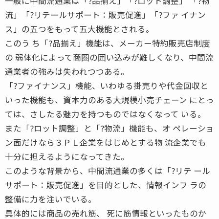
一般に中間流通業は「?品揃え」「?ロット調整」 「?物
流」「?リテールサポート：販売促進」「?ファ イナン
ス」の五つをもって五大機能とされる。
このう ち「?品揃え」機能は、メーカー特約販売店制度
の 弱体化によって商圏の囲い込みが難しくなり、中間流
通業者の強みは失われつつある。
「?ファイナンス」機能、いわゆる掛売りや代金回収と
いった機能も、資本力のある大規模小売チェーン にとっ
ては、さしたる魅力を持つものではなくなって いる。
また「?ロット調整」と「?物流」機能も、オ ペレーショ
ン面だけなら３ＰＬ企業をはじめとする物 流企業でも
十分に担えるようになってきた。
このような背景から、中間流通業の多くは「?リテ ール
サポート：販売促進」を目的とした、情報インフ ラの
整備に力を注いでいる。
具体的には商品の売れ筋、 死に筋情報といったものか