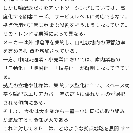
しかし輸配送だけをア ウトソーシングしていては、高
度化する顧客ニーズ、 サービスレベルに対応できない。
拠点活用が非常に重 要な役割を担うようになっている。
そのトレンドは業態によって異なる。
メーカーは外 部倉庫を集約し、自社敷地内の保管効率
を高める投 資を増加させている。
一方、中間流通業・小売業に おいては、庫内業務の
「自動化」「機械化」「標準化」 が鮮明になってきてい
る。
拠点の立地や仕様は、集 約／大型化に伴い、スペース効
率や輸配送エリアカバ ー率の高さに優れたものが選択
される傾向にある。
そ して、今後は大企業から中堅中小に同様の取り組み
が波及する可能性が大である。
これに対して３ＰＬは、どのような拠点戦略を展開 すべ