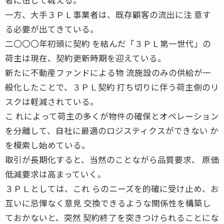
一方、大手３ＰＬ事業者は、既存顧客の流出に注 意す
る必要が出てきている。
二〇〇〇年初頭に契約 を結んだ「３ＰＬ第一世代」の
荷主は現在、契約更新時期を迎えている。
新たに不動産ファンドによる物 流施設のみの供給が一
般化したことで、３ＰＬ契約 打ち切りに伴う荷主側のリ
スクは軽減されている。
こ れによって荷主の多くが物件の確保とオペレーション
を分離して、自社に最適のロジスティクスができない か
を模索し始めている。
取引が長期化すると、当然のことながら品質要求、 原価
低減要求は高まっていく。
３ＰＬとしては、これ らのニーズを的確に受け止め、お
互いに忌憚なく意見 交換できるような関係性を構築し
ておかないと、突然 契約終了を突きつけられることにな