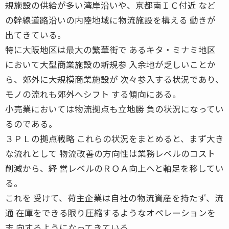
規施設の供給が多い湾岸沿いや、京都南ＩＣ付近 など
の幹線道路沿いの内陸地域に物流施設を構える 動きが
出てきている。
特に大阪地区は最大の繁華街で あるキタ・ミナミ地区
において大型商業施設の新規参 入余地が乏しいことか
ら、郊外に大規模商業施設が 次々参入する状況であり、
モノの流れも郊外へシフト する傾向にある。
小売業においては物流拠点も立地勝 負の状況になってい
るのである。
３ＰＬの拠点戦略 これらの状況をまとめると、まず大き
な流れとして 物流改善の方向性は業務レベルのコスト
削減から、経 営レベルのＲＯＡ向上へと軸足を移してい
る。
これを 受けて、荷主企業は自社の物流資産を持たず、流
通 在庫をできる限り圧縮するようなオペレーションを
志 向するようになってきている。