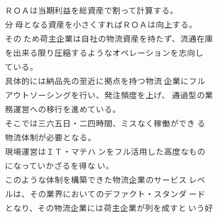
ＲＯＡは当期利益を総資産で割って計算する。
分 母となる資産を小さくすればＲＯＡは向上する。
その ため荷主企業は自社の物流資産を持たず、流通在庫
を出来る限り圧縮するようなオペレーションを志向し
ている。
具体的には納品先の至近に拠点を持つ物流 企業にフル
アウトソーシングを行い、発注頻度を上げ、 通過型の業
務運営への移行を進めている。
そこでは三六五日・二四時間、ミスなく稼働ができ る
物流体制が必要となる。
現場運営はＩＴ・マテハ ンをフル活用した高度なもの
になっていかざるを得な い。
このような体制を構築できた物流企業のサービス レベ
ルは、その業界においてのデファクト・スタンダ ード
となり、その物流企業には荷主企業が列を成すと いう好