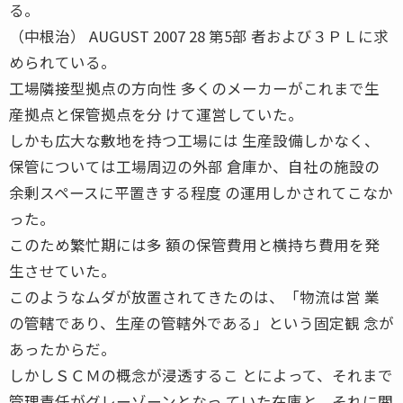
る。
（中根治） AUGUST 2007 28 第5部 者および３ＰＬに求
められている。
工場隣接型拠点の方向性 多くのメーカーがこれまで生
産拠点と保管拠点を分 けて運営していた。
しかも広大な敷地を持つ工場には 生産設備しかなく、
保管については工場周辺の外部 倉庫か、自社の施設の
余剰スペースに平置きする程度 の運用しかされてこなか
った。
このため繁忙期には多 額の保管費用と横持ち費用を発
生させていた。
このようなムダが放置されてきたのは、「物流は営 業
の管轄であり、生産の管轄外である」という固定観 念が
あったからだ。
しかしＳＣＭの概念が浸透するこ とによって、それまで
管理責任がグレーゾーンとなっ ていた在庫と、それに関