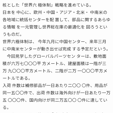
核とした「世界六 極体制」戦略を進めている。
日本を 中心に、欧州・中国・アジア・北米・ 中南米の
各地域に統括センターを配 置して、部品に関するあらゆ
る情報 を一元管理し世界総在庫の最適化を 図ろうとい
うものだ。
世界六極体制は、 今年九月に中国センター、来年三月
に中南米センターが動き出せば完成 する予定だという。
今回見学したグローバルパーツセン ターは、敷地面
積が六万七〇〇〇平 方メートル、建屋面積は一階が三
万 九〇〇〇平方メートル、二階が二万 一〇〇〇平方メ
ートルである。
入荷 件数は補修部品が一日あたり二〇〇 〇件、用品が
同一五〇〇件で、出荷 件数は海外向けが一日あたり一万
五 〇〇〇件、国内向けが同二万五〇〇 〇件に達してい
る。