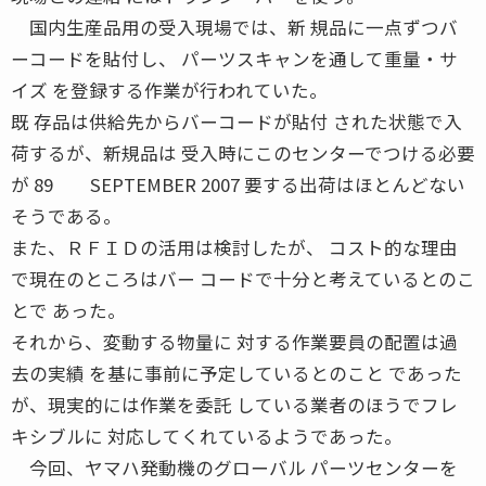
国内生産品用の受入現場では、新 規品に一点ずつバ
ーコードを貼付し、 パーツスキャンを通して重量・サ
イズ を登録する作業が行われていた。
既 存品は供給先からバーコードが貼付 された状態で入
荷するが、新規品は 受入時にこのセンターでつける必要
が 89 SEPTEMBER 2007 要する出荷はほとんどない
そうである。
また、ＲＦＩＤの活用は検討したが、 コスト的な理由
で現在のところはバー コードで十分と考えているとのこ
とで あった。
それから、変動する物量に 対する作業要員の配置は過
去の実績 を基に事前に予定しているとのこと であった
が、現実的には作業を委託 している業者のほうでフレ
キシブルに 対応してくれているようであった。
今回、ヤマハ発動機のグローバル パーツセンターを