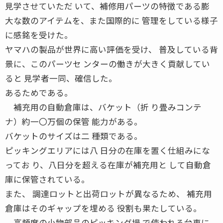
見学させていただ いて、補修用パーツの特徴である膨
大な数のアイテムを、また国際的に 管理をしている様子
に感銘を受けた。
ヤマハの製品が世界に高い評価を受け、 普及している背
景に、このパーツセ ンターの働きが大きく貢献してい
ると 見学者一同、確信した。
あるためである。
補充用の自動倉庫は、バケット（折 り畳みコンテ
ナ）約一〇万個の保管 能力がある。
バケットのサイズは二 種類である。
ピッキングエリアには八 日分の在庫を置く仕組みにな
ってお り、八日分を超える在庫が補充用と して自動倉
庫に保管されている。
また、 調達ロットと出荷ロットが異なるため、 補充用
倉庫はそのギャップを埋める 役割も果たしている。
高頻度の小物部品のピッキング場 で使われる台車に