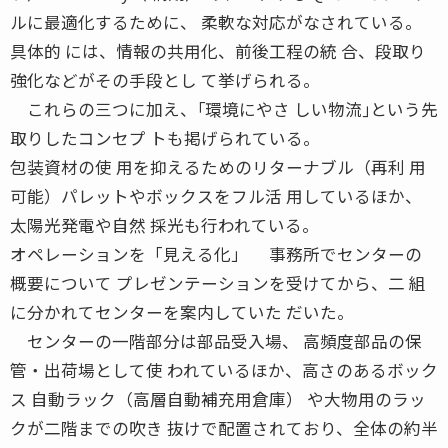
ルに最適化するために、 柔軟な対応がなされている。
具体的 には、情報の共用化、前後工程の統 合、段取り
強化などがその手段とし て挙げられる。
これらの三つに加え、｢環境にやさ しい物流｣という先
取りしたコンセプ トも掲げられている。
包装資材の使 用を抑えるためのリターナブル（再利 用
可能）パレットやボックスをフル活 用しているほか、
太陽光発電や自然 採光も行われている。
オペレーションを「見える化」 事務所でセンターの
概要について プレゼンテーションを受けてから、二 組
に分かれてセンターを案内していた だいた。
センターの一階部分は部品受入場、 高頻度部品の保
管・出荷場として使 われているほか、高さのあるボック
ス 自動ラック（高層自動補充用倉庫） や大物用のラッ
クが二階までの吹き 抜けで配置されており、全体の約半