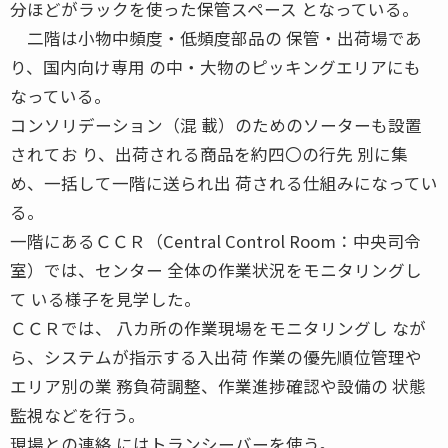
分ほどがラックを使った保管スペース となっている。
二階は小物中頻度・低頻度部品の 保管・出荷場であ
り、国内向け専用 の中・大物のピッキングエリアにも
なっている。
コンソリデーション（混 載）のためのソーターも設置
されてお り、出荷される商品を約四〇の行先 別に集
め、一括して一階に送られ出 荷される仕組みになってい
る。
一階にあるＣＣＲ（Central Control Room：中央司令
室）では、センター 全体の作業状況をモニタリングし
て いる様子を見学した。
ＣＣＲでは、 八カ所の作業現場をモニタリングし なが
ら、システムが指示する入出荷 作業の優先順位管理や
エリア別の業 務負荷調整、作業進捗確認や設備の 状態
監視などを行う。
現場との連絡 にはトランシーバーを使う。