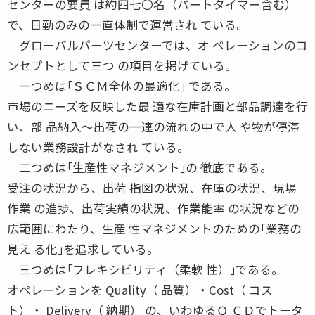
センターの要員 は約四七〇名（パートタイマー含む）
で、日勤のみの一直体制で運営され ている。
グローバルパーツセンターでは、オ ペレーションのコ
ンセプトとして三つ の項目を掲げている。
一つめは｢ＳＣＭ全体の最適化｣ である。
市場のニーズを反映した最 適な在庫計画と部品調達を行
い、部 品納入〜出荷の一連の流れの中で人 や物が停滞
しない業務設計がなされ ている。
二つめは｢生産性マネジメント｣の 徹底である。
受注の状況から、出荷 指図の状況、在庫の状況、現場
作業 の進捗、出荷実績の状況、作業能率 の状況などの
広範囲にわたり、生産 性マネジメントのための｢業務の
見え る化｣を追求している。
三つめは｢フレキシビリティ（柔軟 性）｣である。
オペレーションを Quality（ 品質）・Cost（ コス
ト）・ Delivery（ 納期） の、いわゆるＱ ＣＤでトータ