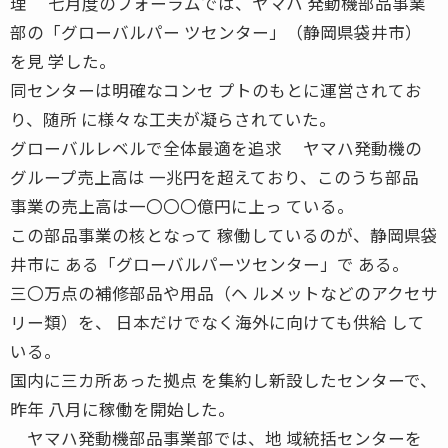
理 七月度のフォーラムでは、ヤマハ 発動機部品事業
部の「グローバルパー ツセンター」（静岡県袋井市）
を見 学した。
同センターは明確なコンセ プトのもとに運営されてお
り、随所 に様々な工夫が凝らされていた。
グローバルレベルで全体最適を追求 ヤマハ発動機の
グループ売上高は 一兆円を超えており、このうち部品
事業の売上高は一〇〇〇億円に上っ ている。
この部品事業の核となって 稼働しているのが、静岡県袋
井市に ある「グローバルパーツセンター」で ある。
三〇万点の補修部品や用品（ヘ ルメットなどのアクセサ
リー類）を、 日本だけでなく海外に向けても供給 して
いる。
国内に三カ所あった拠点 を集約し新設したセンターで、
昨年 八月に稼働を開始した。
ヤマハ発動機部品事業部では、地 域統括センターを