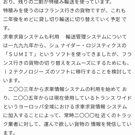
おり、残りの二割が特積み輸送を使っています。
特積みを使うのはフランス行きの貨物ですが、これも
二年後をめどに貸し切り輸送に切り替えていく予定 で
す。
求車求貨システムも利用 輸送管理システムについて
は一九九九年から、シュ ナイダー・ロジスティクスの
「ＳＵＭＩＴ」という ソフトを使ってきましたが、フラ
ンス行きの貨物の切 り替えをスムーズにするためにも、
ｉ２テクノロジー ズのソフトに移行することを検討して
います。
二〇〇三年から求車情報システムの利用を始めて お
り、二〇〇五年からは現在使用しているトランス ワイド
というヨーロッパ全域における求車求貨情報 システム
に加入することによって、常時二〇〇〇社 近くのトラッ
ク業者に対して、運んで欲しい貨物の 情報を発信してい
ます。