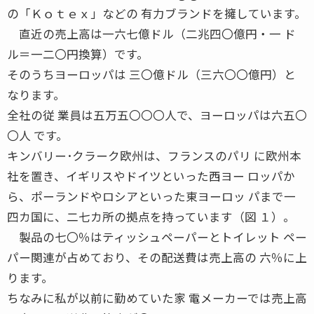
の「Ｋｏｔｅｘ」などの 有力ブランドを擁しています。
直近の売上高は一六七億ドル（二兆四〇億円・一 ド
ル＝一二〇円換算）です。
そのうちヨーロッパは 三〇億ドル（三六〇〇億円）と
なります。
全社の従 業員は五万五〇〇〇人で、ヨーロッパは六五〇
〇人 です。
キンバリー･クラーク欧州は、フランスのパリ に欧州本
社を置き、イギリスやドイツといった西ヨー ロッパか
ら、ポーランドやロシアといった東ヨーロッ パまで一
四カ国に、二七カ所の拠点を持っています（図 １）。
製品の七〇％はティッシュペーパーとトイレット ペー
パー関連が占めており、その配送費は売上高の 六％に上
ります。
ちなみに私が以前に勤めていた家 電メーカーでは売上高