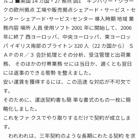
ルコ ■英国 14 カ国・27 拠点 図1 キンバリー・クラー
クの欧州拠点 工場や販売拠点シェアード・サービス・セ
ンター シェアード･サービス･センター 導入時期 地域 業
務内容 場所 人員 使用ソフト 2001 年に開始して、2006
年に終了 西ヨーロッパ、中央ヨーロッパ、東ヨーロッ
パ イギリス南部のブライトン 320 人（22 カ国から） Ｓ
ＡＰのＲ／３ 会計処理とその分析、受注管理と出荷業
務、 そのほかの付帯業務 せには当日か、遅くとも翌日
には返事のできる態勢 を整えました。
安い運賃を獲得するには、この迅速 な対応が不可欠で
す。
そのために、運送契約書も簡 単な書式のもの一枚に簡
略化しました。
これをファ クスでやり取りするだけで契約が成立しま
す。
われわれは、三年契約のような長期にわたる契約 を求