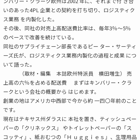
ンバリー・クラーク欧州は2002 年に、それまで付 き合
いのあった4PL 企業との契約を打ち切り、ロジスティク
ス業務 を内製化した。
その後、同社の対売上高配送費比率は、毎年3％〜5％
のペースで改善を続けている。
同社のサプライチェーン部長であるピー ター・サーティ
ーズ氏が、ロジスティクス業務内製化の過程と成果 につ
いて語った。
（取材・編集 本誌欧州特派員 横田増生） 売
上高の六％を占める配送費 まずはキンバリー・クラ
ークという会社の概要から はじめます。
創業の地はアメリカ中西部で今から約 一四〇年前のこと
です。
現在はテキサス州ダラスに 本社を置き、ティッシュペー
パーの「クリネックス」 やトイレットペーパーの「ス
コッティ」、紙おむつの「Ｈ ｕｇｇｉｅｓ」、生理用品