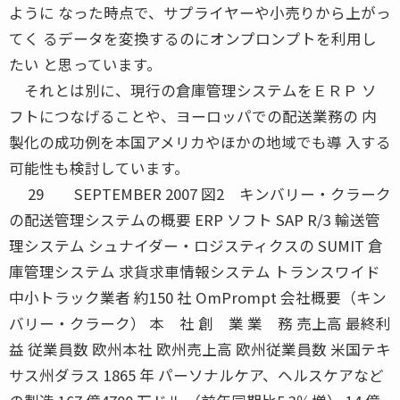
ように なった時点で、サプライヤーや小売りから上がっ
てく るデータを変換するのにオンプロンプトを利用し
たい と思っています。
それとは別に、現行の倉庫管理システムをＥＲＰ ソ
フトにつなげることや、ヨーロッパでの配送業務の 内
製化の成功例を本国アメリカやほかの地域でも導 入する
可能性も検討しています。
29 SEPTEMBER 2007 図2 キンバリー・クラーク
の配送管理システムの概要 ERP ソフト SAP R/3 輸送管
理システム シュナイダー・ロジスティクスの SUMIT 倉
庫管理システム 求貨求車情報システム トランスワイド
中小トラック業者 約150 社 OmPrompt 会社概要（キン
バリー・クラーク） 本 社 創 業 業 務 売上高 最終利
益 従業員数 欧州本社 欧州売上高 欧州従業員数 米国テキ
サス州ダラス 1865 年 パーソナルケア、ヘルスケアなど