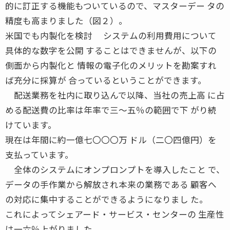
的に訂正する機能もついているので、マスターデー タの
精度も高まりました（図２）。
米国でも内製化を検討 システムの利用費用について
具体的な数字を公開 することはできませんが、以下の
側面から内製化と 情報の電子化のメリットを勘案すれ
ば充分に採算が 合っているということができます。
配送業務を社内に取り込んで以降、当社の売上高 に占
める配送費の比率は年率で三〜五％の範囲で下 がり続
けています。
現在は年間に約一億七〇〇〇万 ドル（二〇四億円）を
支払っています。
全体のシステムにオンプロンプトを導入したこと で、
データの手作業から解放され本来の業務である 顧客へ
の対応に集中することができるようになりまし た。
これによってシェアード・サービス・センターの 生産性
は一六％上がりました。