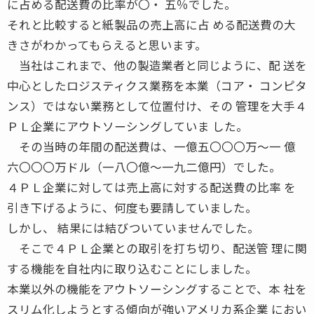
に占める配送費の比率が〇・ 五％でした。
それと比較すると紙製品の売上高に占 める配送費の大
きさがわかってもらえると思います。
当社はこれまで、他の製造業者と同じように、配 送を
中心としたロジスティクス業務を本業（コア・ コンピタ
ンス）ではない業務として位置付け、その 管理を大手４
ＰＬ企業にアウトソーシングしていま した。
その当時の年間の配送費は、一億五〇〇〇万〜一 億
六〇〇〇万ドル（一八〇億〜一九二億円）でした。
４ＰＬ企業に対しては売上高に対する配送費の比率 を
引き下げるように、何度も要請していました。
しかし、 結果には結びついていませんでした。
そこで４ＰＬ企業との取引を打ち切り、配送管 理に関
する機能を自社内に取り込むことにしました。
本業以外の機能をアウトソーシングすることで、本 社を
スリム化しようとする傾向が強いアメリカ系企業 におい