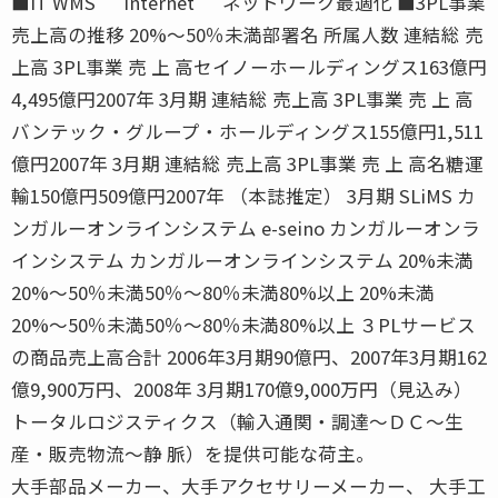
■IT WMS Internet ネットワーク最適化 ■3PL事業
売上高の推移 20%〜50％未満部署名 所属人数 連結総 売
上高 3PL事業 売 上 高セイノーホールディングス163億円
4,495億円2007年 3月期 連結総 売上高 3PL事業 売 上 高
バンテック・グループ・ホールディングス155億円1,511
億円2007年 3月期 連結総 売上高 3PL事業 売 上 高名糖運
輸150億円509億円2007年 （本誌推定） 3月期 SLiMS カ
ンガルーオンラインシステム e-seino カンガルーオンラ
インシステム カンガルーオンラインシステム 20%未満
20%〜50％未満50％〜80％未満80%以上 20%未満
20%〜50％未満50％〜80％未満80%以上 ３PLサービス
の商品売上高合計 2006年3月期90億円、2007年3月期162
億9,900万円、2008年 3月期170億9,000万円（見込み）
トータルロジスティクス（輸入通関・調達〜ＤＣ〜生
産・販売物流〜静 脈）を提供可能な荷主。
大手部品メーカー、大手アクセサリーメーカー、 大手工