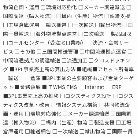
物流企画・運用 □環境対応強化 □メーカー調達輸送 □
国際調達（輸入物流） □構内（生産）物流 □製造支援
□工場倉庫運用 □輸送梱包 □一次輸送 □輸出物流 □国
際一貫輸送 □海外物流拠点運営 □二次輸送 □製品回収
□コールセンター（受注窓口業務） □決済・金融サー
ビス □その他 □三国間輸送管理 □中間流通拠点運営 □
中間流通拠点の調達輸送 □流通加工 □クロスドッキン
グ ■3PL事業売上高の算出方法 ■組織■アセット所有率
輸送 倉庫 ■3PL事業の主要顧客および営業ターゲ
ット ■業務領域 ■IT WMS TMS Internet ERP
■3PL事業売上高の推移 □ロジスティクス設計 □ロジス
ティクス改革・改善 □情報システム構築 □共同物流企
画・運用 □環境対応強化 □メーカー調達輸送 □国際調
達（輸入物流） □構内（生産）物流 □製造支援 □工場
倉庫運用 □輸送梱包 □一次輸送 □輸出物流 □国際一貫