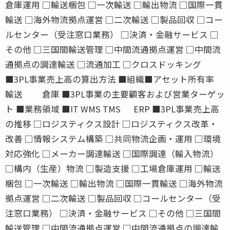
倉庫運用 □輸送梱包 □一次輸送 □輸出物流 □国際一貫
輸送 □海外物流拠点運営 □二次輸送 □製品回収 □コー
ルセンター（受注窓口業務） □決済・金融サービス □
その他 □三国間輸送管理 □中間流通拠点運営 □中間流
通拠点の調達輸送 □流通加工 □クロスドッキング
■3PL事業売上高の算出方法 ■組織■アセット所有率
輸送 倉庫 ■3PL事業の主要顧客および営業ターゲッ
ト ■業務領域 ■IT WMS TMS ERP ■3PL事業売上高
の推移 □ロジスティクス設計 □ロジスティクス改革・
改善 □情報システム構築 □共同物流企画・運用 □環境
対応強化 □メーカー調達輸送 □国際調達（輸入物流）
□構内（生産）物流 □製造支援 □工場倉庫運用 □輸送
梱包 □一次輸送 □輸出物流 □国際一貫輸送 □海外物流
拠点運営 □二次輸送 □製品回収 □コールセンター（受
注窓口業務） □決済・金融サービス □その他 □三国間
輸送管理 □中間流通拠点運営 □中間流通拠点の調達輸