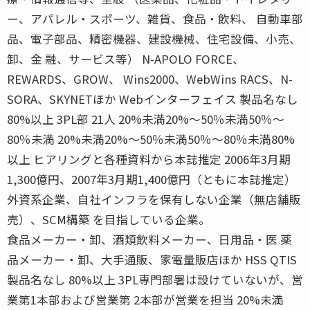
ー、アパレル・スポーツ、雑貨、食品・飲料、 自動車部
品、電子部品、精密機器、建設機械、住宅設備、小売、
卸、金 融、サービス等） N-APOLO FORCE、
REWARDS、GROW、 Wins2000、WebWins RACS、N-
SORA、SKYNETほか Webインターフェイス 製品名なし
80%以上 3PL部 21人 20%未満20%〜50％未満50％〜
80％未満 20%未満20%〜50％未満50％〜80％未満80%
以上 ヒアリングと各種資料から本誌推定 2006年3月期
1,300億円、2007年3月期1,400億円（ともに本誌推定）
外資系企業、自社インフラを保有しない企業（無店舗販
売）、SCM構築 を目指している企業。
食品メーカー・卸、酒類飲料メーカー、日用品・医 薬
品メーカー・卸、大手通販、家電量販店ほか HSS QTIS
製品名なし 80%以上 3PL専門部署は設けていないが、営
業第1本部および営業第 2本部が営業を担当 20%未満