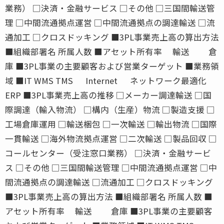
業務） □決済・金融サービス □その他 □三国間輸送管
理 □中間流通拠点運営 □中間流通拠点の調達輸送 □流
通加工 □クロスドッキング ■3PL事業売上高の算出方法
■組織部署名 所属人数 ■アセット所有率 輸送 倉
庫 ■3PL事業の主要顧客および営業ターゲット ■業務領
域 ■IT WMS TMS Internet ネットワーク最適化
ERP ■3PL事業売上高の推移 □メーカー調達輸送 □国
際調達（輸入物流） □構内（生産）物流 □製造支援 □
工場倉庫運用 □輸送梱包 □一次輸送 □輸出物流 □国際
一貫輸送 □海外物流拠点運営 □二次輸送 □製品回収 □
コールセンター（受注窓口業務） □決済・金融サービ
ス □その他 □三国間輸送管理 □中間流通拠点運営 □中
間流通拠点の調達輸送 □流通加工 □クロスドッキング
■3PL事業売上高の算出方法 ■組織部署名 所属人数 ■
アセット所有率 輸送 倉庫 ■3PL事業の主要顧客