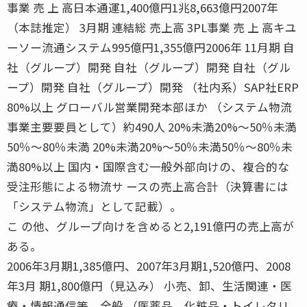
事業 売 上 高日本通運1,400億円1兆8,663億円2007年
（本誌推定） 3月期 連結総 売上高 3PL事業 売 上 高キユ
ーソー流通システム995億円1,355億円2006年 11月期 自
社（グループ）開発 自社（グループ）開発 自社（グル
ープ）開発 自社（グループ）開発 （社内系）SAP社ERP
80%以上 グローバル営業開発本部ほか （システム物流
事業主要要員として）約490人 20%未満20%〜50％未満
50％〜80％未満 20%未満20%〜50％未満50％〜80％未
満80%以上 国内・国際含む一般外部向けの、複合的な
受注形態による物流サ ースの売上高合計（決算書には
「システム物流」として記載）。
こ の他、グループ向けを含めると2,191億円の売上高が
ある。
2006年3月期1,385億円、2007年3月期1,520億円、2008
年3月 期1,800億円（見込み） 小売、卸、生活関連・医
療・情報通信等、全般 （医薬品、化粧品・トイレタリ