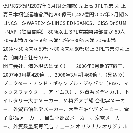
億円823億円2007年 3月期 連結総 売上高 3PL事業 売 上
高日本梱包運輸倉庫約200億円1,482億円2007年 3月期 S-
LINCS、S-WARE24 S-LINCS EDI-SANCS、CISS Dr.SUM
I-MAP（独自開発） 80%以上 3PL営業開発部ほか 60人
20%未満20%〜50％未満50％〜80％未満 20%未満
20%〜50％未満50％〜80％未満80%以上 3PL事業の売上
高（国内自社分のみ。
関連会社、海外現法は除く） 2006年3月期377億円、
2007年3月期420億円、2008年3月期 460億円（見込み）
プロクター・アンド・ギャンブル・ジャパン（P&G、マ
ックスファクター、ア イムス）、外資系メディカル、ト
イレタリー大手メーカー、外資系大手総 合化学メーカ
ー、外資石油化学メーカー、大手石油化学メーカー、電
子 部品メーカー、自動車部品メーカー、家電メーカ
ー、外資系量販専門店 チェーン オリジナル オリジナル