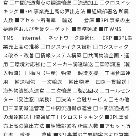
営 □中間流通拠点の調達輸送 □流通加工 □クロスドッ
キング ■3PL事業売上高の算出方法 ■組織部署名 所属
人数 ■アセット所有率 輸送 倉庫 ■3PL事業の主
要顧客および営業ターゲット ■業務領域 ■IT WMS
TMS Internet ネットワーク最適化 ERP ■3PL事
業売上高の推移 □ロジスティクス設計 □ロジスティク
ス改革・改善 □情報システム構築 □共同物流企画・運
用 □環境対応強化 □メーカー調達輸送 □国際調達（輸
入物流） □構内（生産）物流 □製造支援 □工場倉庫運
用 □輸送梱包 □一次輸送 □輸出物流 □国際一貫輸送 □
海外物流拠点運営 □二次輸送 □製品回収 □コールセン
ター（受注窓口業務） □決済・金融サービス □その他
□三国間輸送管理 □中間流通拠点運営 □中間流通拠点
の調達輸送 □流通加工 □クロスドッキング ■3PL事業
売上高の算出方法 ■組織部署名 所属人数 ■アセット所
有率 輸送 倉庫 ■3PL事業の主要顧客および営業