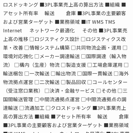
ロスドッキング ■3PL事業売上高の算出方法 ■組織 ■
アセット所有率 輸送 倉庫 ■3PL事業の主要顧客
および営業ターゲット ■業務領域 ■IT WMS TMS
Internet ネットワーク最適化 その他 ■3PL事業売
上高の推移 □ロジスティクス設計 □ロジスティクス改
革・改善 □情報システム構築 □共同物流企画・運用 □
環境対応強化 □メーカー調達輸送 □国際調達（輸入物
流） □構内（生産）物流 □製造支援 □工場倉庫運用 □
輸送梱包 □一次輸送 □輸出物流 □国際一貫輸送 □海外
物流拠点運営 □二次輸送 □製品回収 □コールセンター
（受注窓口業務） □決済・金融サービス □その他 □三
国間輸送管理 □中間流通拠点運営 □中間流通拠点の調
達輸送 □流通加工 □クロスドッキング ■3PL事業売上
高の算出方法 ■組織 ■アセット所有率 輸送 倉庫
■3PL事業の主要顧客および営業ターゲット ■業務領域