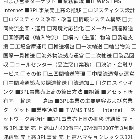
および営業ターゲット ■業務領域 ■IT WMS TMS
Internet ■3PL事業売上高の推移 □ロジスティクス設計
□ロジスティクス改革・改善 □情報システム構築 □共
同物流企画・運用 □環境対応強化 □メーカー調達輸送
□国際調達（輸入物流） □構内（生産）物流 □製造支
援 □工場倉庫運用 □輸送梱包 □一次輸送 □輸出物流 □
国際一貫輸送 □海外物流拠点運営 □二次輸送 □製品回
収 □コールセンター（受注窓口業務） □決済・金融サ
ービス □その他 □三国間輸送管理 □中間流通拠点運営
□中間流通拠点の調達輸送 □流通加工 □クロスドッキ
ング ■3PL事業売上高の算出方法 ■組織 ■アセット所
有率 輸送 倉庫 ■3PL事業の主要顧客および営業
ターゲット ■業務領域 ■IT WMS TMS Internet ネ
ットワーク最適化 ■3PL事業売上高の推移 連結総 売上
高 3PL事業 売 上 高山九420億円4,074億円2007年 3月期
連結総 売上高 3PL事業 売 上 高ハマキョウレックス321