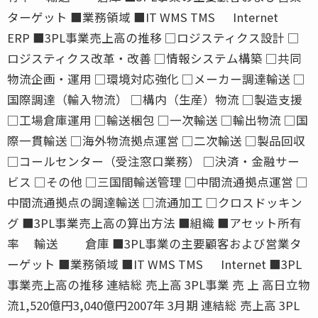
ターゲット ■業務領域 ■IT WMS TMS Internet
ERP ■3PL事業売上高の推移 □ロジスティクス設計 □
ロジスティクス改革・改善 □情報システム構築 □共同
物流企画・運用 □環境対応強化 □メーカー調達輸送 □
国際調達（輸入物流） □構内（生産）物流 □製造支援
□工場倉庫運用 □輸送梱包 □一次輸送 □輸出物流 □国
際一貫輸送 □海外物流拠点運営 □二次輸送 □製品回収
□コールセンター（受注窓口業務） □決済・金融サー
ビス □その他 □三国間輸送管理 □中間流通拠点運営 □
中間流通拠点の調達輸送 □流通加工 □クロスドッキン
グ ■3PL事業売上高の算出方法 ■組織 ■アセット所有
率 輸送 倉庫 ■3PL事業の主要顧客および営業タ
ーゲット ■業務領域 ■IT WMS TMS Internet ■3PL
事業売上高の推移 連結総 売上高 3PL事業 売 上 高日立物
流1,520億円3,040億円2007年 3月期 連結総 売上高 3PL