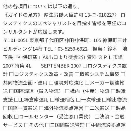
他の各項目については以下の通り。
《ガイドの見方》 厚生労働大臣許可 13-ユ-010227〉 ロ
ジスティクスのスペシャリストを目指す皆様を専任のコ
ンサルタントが応援します。
〒101-0051 東京都千代田区神田神保町1-105 神保町三井
ビルディング14階 TEL：03-5259-6922 担当：鈴木 地
下鉄「神保町駅」A9出口より徒歩2分 資料 ３ＰＬ市場
2007 特集 41 SEPTEMBER 2007 □ロジスティクス設
計 □ロジスティクス改革・改善 □情報システム構築 □
共同物流企画・運用 □環境対応強化 □メーカー調達輸
送 □国際調達（輸入物流） □構内（生産）物流 □製造
支援 □工場倉庫運用 □輸送梱包 □一次輸送 □輸出物流
□国際一貫輸送 □海外物流拠点運営 □二次輸送 □製品
回収 □コールセンター（受注窓口業務） □決済・金融
サービス □その他 □三国間輸送管理 □中間流通拠点運