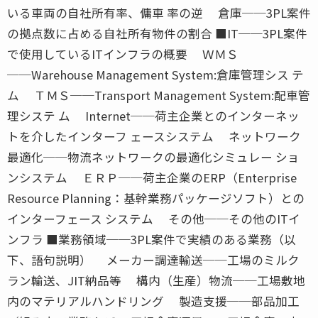
いる車両の自社所有率、傭車 率の逆 倉庫──3PL案件
の拠点数に占める自社所有物件の割合 ■IT──3PL案件
で使用しているITインフラの概要 ＷＭＳ
──Warehouse Management System:倉庫管理シス テ
ム ＴＭＳ──Transport Management System:配車管
理システ ム Internet──荷主企業とのインターネッ
トを介したインターフ ェースシステム ネットワーク
最適化──物流ネットワークの最適化シミュレー ショ
ンシステム ＥＲＰ──荷主企業のERP（Enterprise
Resource Planning：基幹業務パッケージソフト）との
インターフェース システム その他──その他のITイ
ンフラ ■業務領域──3PL案件で実績のある業務（以
下、語句説明） メーカー調達輸送──工場のミルク
ラン輸送、JIT納品等 構内（生産）物流──工場敷地
内のマテリアルハンドリング 製造支援──部品加工