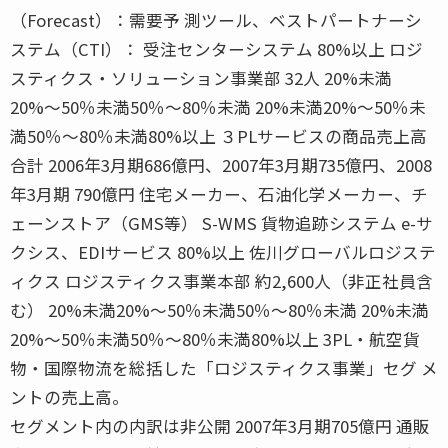
（Forecast）：需要予 測ツール、ベストパートナーシ
ステム（CTI）： 受注センターシステム 80%以上 ロジ
スティクス・ソリューション事業部 32人 20%未満
20%〜50％未満50％〜80％未満 20%未満20%〜50％未
満50％〜80％未満80%以上 ３PLサービスの商品売上高
合計 2006年3月期686億円、2007年3月期735億円、2008
年3月期 790億円 住宅メーカー、石油化学メーカー、チ
ェーンストア（GMS等） S-WMS 貨物追跡システム e-サ
クシス、EDIサービス 80%以上 佐川グローバルロジステ
ィクス ロジスティクス事業本部 約2,600人（非正社員含
む） 20%未満20%〜50％未満50％〜80％未満 20%未満
20%〜50％未満50％〜80％未満80%以上 3PL・航空貨
物・国際物流を総括した「ロジスティクス事業」セグ メ
ントの売上高。
セグメント内の内訳は非公開 2007年3月期705億円 通販