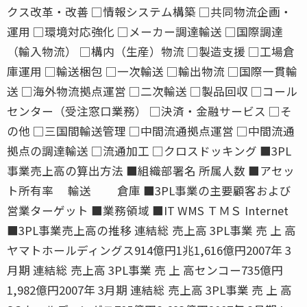
クス改革・改善 □情報システム構築 □共同物流企画・
運用 □環境対応強化 □メーカー調達輸送 □国際調達
（輸入物流） □構内（生産）物流 □製造支援 □工場倉
庫運用 □輸送梱包 □一次輸送 □輸出物流 □国際一貫輸
送 □海外物流拠点運営 □二次輸送 □製品回収 □コール
センター（受注窓口業務） □決済・金融サービス □そ
の他 □三国間輸送管理 □中間流通拠点運営 □中間流通
拠点の調達輸送 □流通加工 □クロスドッキング ■3PL
事業売上高の算出方法 ■組織部署名 所属人数 ■アセッ
ト所有率 輸送 倉庫 ■3PL事業の主要顧客および
営業ターゲット ■業務領域 ■IT WMS ＴＭＳ Internet
■3PL事業売上高の推移 連結総 売上高 3PL事業 売 上 高
ヤマトホールディングス914億円1兆1,616億円2007年 3
月期 連結総 売上高 3PL事業 売 上 高センコー735億円
1,982億円2007年 3月期 連結総 売上高 3PL事業 売 上 高