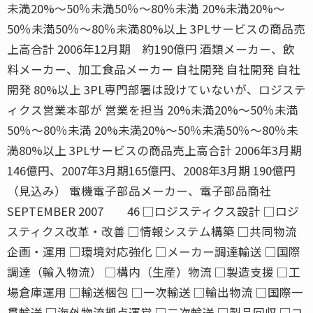
未満20%〜50％未満50％〜80％未満 20%未満20%〜
50％未満50％〜80％未満80%以上 3PLサービスの商品売
上高合計 2006年12月期 約190億円 酒類メーカー、飲
料メーカー、加工食品メーカー 自社開発 自社開発 自社
開発 80%以上 3PL専門部署は設けていないが、ロジステ
ィクス営業本部が 営業を担当 20%未満20%〜50％未満
50％〜80％未満 20%未満20%〜50％未満50％〜80％未
満80%以上 3PLサービスの商品売上高合計 2006年3月期
146億円、2007年3月期165億円、2008年3月期 190億円
（見込み） 電機電子部品メーカー、電子部品商社
SEPTEMBER 2007 46 □ロジスティクス設計 □ロジ
スティクス改革・改善 □情報システム構築 □共同物流
企画・運用 □環境対応強化 □メーカー調達輸送 □国際
調達（輸入物流） □構内（生産）物流 □製造支援 □工
場倉庫運用 □輸送梱包 □一次輸送 □輸出物流 □国際一
貫輸送 □海外物流拠点運営 □二次輸送 □製品回収 □コ