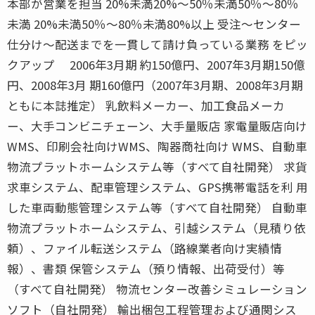
本部が営業を担当 20%未満20%〜50％未満50％〜80％
未満 20%未満50％〜80％未満80%以上 受注〜センター
仕分け〜配送までを一貫して請け負っている業務 をピッ
クアップ 2006年3月期 約150億円、2007年3月期150億
円、2008年3月 期160億円（2007年3月期、2008年3月期
ともに本誌推定） 乳飲料メーカー、加工食品メーカ
ー、大手コンビニチェーン、大手量販店 家電量販店向け
WMS、印刷会社向けWMS、陶器商社向け WMS、自動車
物流プラットホームシステム等（すべて自社開発） 求貨
求車システム、配車管理システム、GPS携帯電話を利 用
した車両動態管理システム等（すべて自社開発） 自動車
物流プラットホームシステム、引越システム（見積り依
頼）、ファイル転送システム（路線業者向け実績情
報）、書類 保管システム（預り情報、出荷受付）等
（すべて自社開発） 物流センター改善シミュレーション
ソフト（自社開発） 輸出梱包工程管理および通関シス