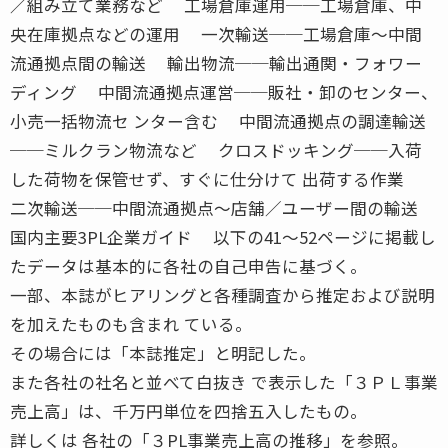
／組み立て業務など 工場倉庫運用──工場倉庫、中
央在庫拠点などの運用 一次輸送──工場倉庫〜中間
流通拠点間の輸送 輸出物流──輸出通関・フォワー
ディング 中間流通拠点運営──販社・卸のセンター、
小売一括物流セ ンター含む 中間流通拠点の調達輸送
──ミルクラン物流など クロスドッキング──入荷
した荷物を保管せず、すぐに仕分けて 出荷する作業
二次輸送──中間流通拠点〜店舗／ユーザー間の輸送
国内主要3PL企業ガイド 以下の41〜52ページに掲載し
たデータは基本的に各社の自己申告に基づく。
一部、本誌がヒアリングと各種調査から推定および説明
を加えたものも含まれ ている。
その場合には「本誌推定」と明記した。
また各社の社名と並べて白抜き で表示した「３ＰＬ事業
売上高」は、千万円単位を四捨五入したもの。
詳しくは 各社の「３PL事業売上高の推移」を参照。