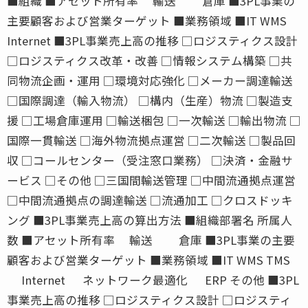
■組織 ■アセット所有率 輸送 倉庫 ■3PL事業の
主要顧客および営業ターゲット ■業務領域 ■IT WMS
Internet ■3PL事業売上高の推移 □ロジスティクス設計
□ロジスティクス改革・改善 □情報システム構築 □共
同物流企画・運用 □環境対応強化 □メーカー調達輸送
□国際調達（輸入物流） □構内（生産）物流 □製造支
援 □工場倉庫運用 □輸送梱包 □一次輸送 □輸出物流 □
国際一貫輸送 □海外物流拠点運営 □二次輸送 □製品回
収 □コールセンター（受注窓口業務） □決済・金融サ
ービス □その他 □三国間輸送管理 □中間流通拠点運営
□中間流通拠点の調達輸送 □流通加工 □クロスドッキ
ング ■3PL事業売上高の算出方法 ■組織部署名 所属人
数 ■アセット所有率 輸送 倉庫 ■3PL事業の主要
顧客および営業ターゲット ■業務領域 ■IT WMS TMS
Internet ネットワーク最適化 ERP その他 ■3PL
事業売上高の推移 □ロジスティクス設計 □ロジスティ