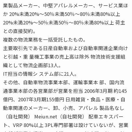
業製品メーカー、中堅アパレルメーカー、サービス業ほ
か 20%未満20%〜50％未満50％〜80％未満80%以上
20%未満20%〜50％未満50％〜80％未満80%以上 荷主
との直接契約。
複数の物流業務を一括受託したもの。
主要取引先である日産自動車および自動車関連企業向け
と引越・重 量機工事業の売上高は除外 物流技術支援組
織として物流企画部13人。
IT担当の情報シ ステム部に21人。
その他、自動車物流事業本部、運輸事業本 部、国内流
通事業本部の各営業部が営業を担当 2006年3月期 約145
億円、2007年3月期155億円 日用雑貨・食品・医療・自
動車関連のメーカー、卸、小売、アパレル 製品名なし
（自社開発） Meiun.net（自社開発） 配車エキスパー
ト、VRP 80%以上 3PL専門部署は設けていないが、営業