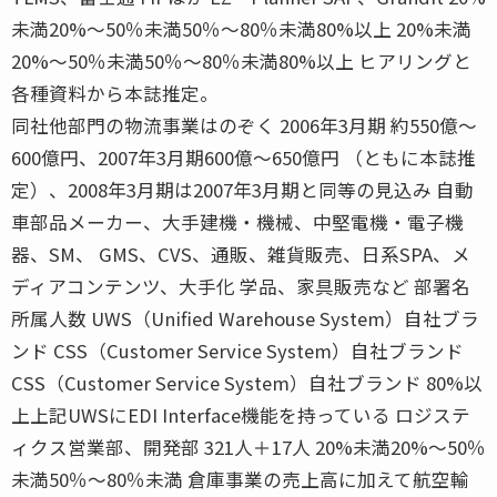
未満20%〜50％未満50％〜80％未満80%以上 20%未満
20%〜50％未満50％〜80％未満80%以上 ヒアリングと
各種資料から本誌推定。
同社他部門の物流事業はのぞく 2006年3月期 約550億〜
600億円、2007年3月期600億〜650億円 （ともに本誌推
定）、2008年3月期は2007年3月期と同等の見込み 自動
車部品メーカー、大手建機・機械、中堅電機・電子機
器、SM、 GMS、CVS、通販、雑貨販売、日系SPA、メ
ディアコンテンツ、大手化 学品、家具販売など 部署名
所属人数 UWS（Unified Warehouse System）自社ブラ
ンド CSS（Customer Service System）自社ブランド
CSS（Customer Service System）自社ブランド 80%以
上上記UWSにEDI Interface機能を持っている ロジステ
ィクス営業部、開発部 321人＋17人 20%未満20%〜50％
未満50％〜80％未満 倉庫事業の売上高に加えて航空輸