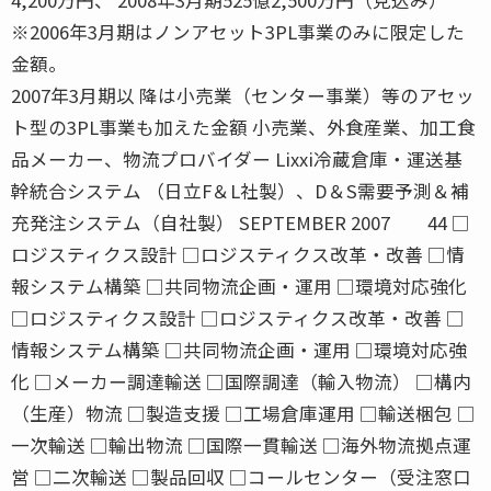
※2006年3月期はノンアセット3PL事業のみに限定した
金額。
2007年3月期以 降は小売業（センター事業）等のアセッ
ト型の3PL事業も加えた金額 小売業、外食産業、加工食
品メーカー、物流プロバイダー Lixxi冷蔵倉庫・運送基
幹統合システム （日立F＆L社製）、D＆S需要予測＆補
充発注システム（自社製） SEPTEMBER 2007 44 □
ロジスティクス設計 □ロジスティクス改革・改善 □情
報システム構築 □共同物流企画・運用 □環境対応強化
□ロジスティクス設計 □ロジスティクス改革・改善 □
情報システム構築 □共同物流企画・運用 □環境対応強
化 □メーカー調達輸送 □国際調達（輸入物流） □構内
（生産）物流 □製造支援 □工場倉庫運用 □輸送梱包 □
一次輸送 □輸出物流 □国際一貫輸送 □海外物流拠点運
営 □二次輸送 □製品回収 □コールセンター（受注窓口