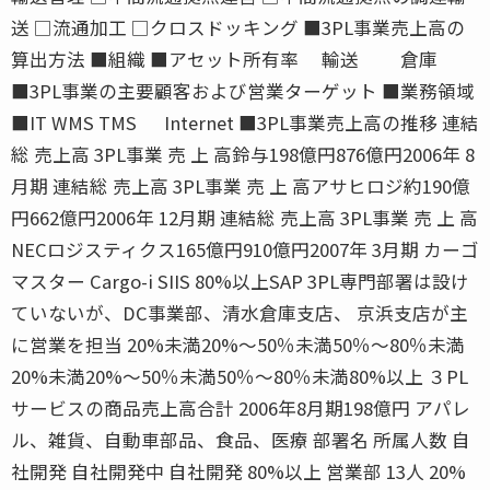
送 □流通加工 □クロスドッキング ■3PL事業売上高の
算出方法 ■組織 ■アセット所有率 輸送 倉庫
■3PL事業の主要顧客および営業ターゲット ■業務領域
■IT WMS TMS Internet ■3PL事業売上高の推移 連結
総 売上高 3PL事業 売 上 高鈴与198億円876億円2006年 8
月期 連結総 売上高 3PL事業 売 上 高アサヒロジ約190億
円662億円2006年 12月期 連結総 売上高 3PL事業 売 上 高
NECロジスティクス165億円910億円2007年 3月期 カーゴ
マスター Cargo-i SIIS 80%以上SAP 3PL専門部署は設け
ていないが、DC事業部、清水倉庫支店、 京浜支店が主
に営業を担当 20%未満20%〜50％未満50％〜80％未満
20%未満20%〜50％未満50％〜80％未満80%以上 ３PL
サービスの商品売上高合計 2006年8月期198億円 アパレ
ル、雑貨、自動車部品、食品、医療 部署名 所属人数 自
社開発 自社開発中 自社開発 80%以上 営業部 13人 20%