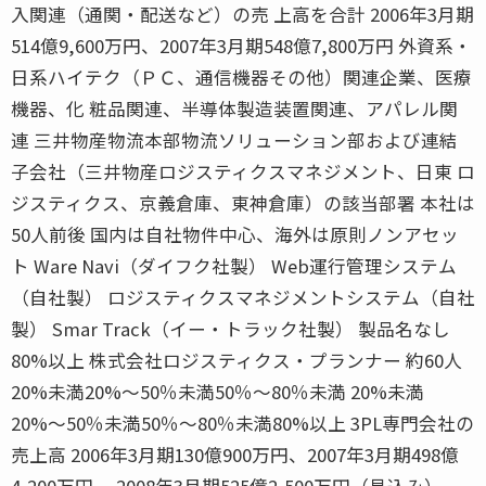
入関連（通関・配送など）の売 上高を合計 2006年3月期
514億9,600万円、2007年3月期548億7,800万円 外資系・
日系ハイテク（ＰＣ、通信機器その他）関連企業、医療
機器、化 粧品関連、半導体製造装置関連、アパレル関
連 三井物産物流本部物流ソリューション部および連結
子会社（三井物産ロジスティクスマネジメント、日東 ロ
ジスティクス、京義倉庫、東神倉庫）の該当部署 本社は
50人前後 国内は自社物件中心、海外は原則ノンアセッ
ト Ware Navi（ダイフク社製） Web運行管理システム
（自社製） ロジスティクスマネジメントシステム（自社
製） Smar Track（イー・トラック社製） 製品名なし
80%以上 株式会社ロジスティクス・プランナー 約60人
20%未満20%〜50％未満50％〜80％未満 20%未満
20%〜50％未満50％〜80％未満80%以上 3PL専門会社の
売上高 2006年3月期130億900万円、2007年3月期498億
4,200万円、 2008年3月期525億2,500万円（見込み）