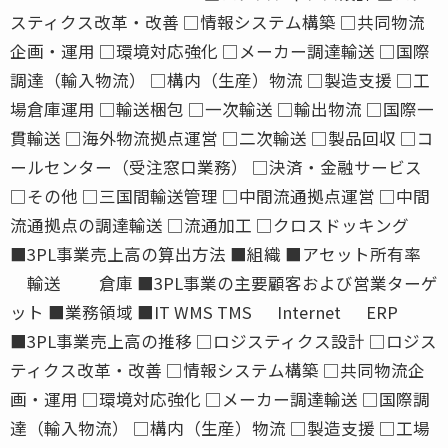
スティクス改革・改善 □情報システム構築 □共同物流
企画・運用 □環境対応強化 □メーカー調達輸送 □国際
調達（輸入物流） □構内（生産）物流 □製造支援 □工
場倉庫運用 □輸送梱包 □一次輸送 □輸出物流 □国際一
貫輸送 □海外物流拠点運営 □二次輸送 □製品回収 □コ
ールセンター（受注窓口業務） □決済・金融サービス
□その他 □三国間輸送管理 □中間流通拠点運営 □中間
流通拠点の調達輸送 □流通加工 □クロスドッキング
■3PL事業売上高の算出方法 ■組織 ■アセット所有率
輸送 倉庫 ■3PL事業の主要顧客および営業ターゲ
ット ■業務領域 ■IT WMS TMS Internet ERP
■3PL事業売上高の推移 □ロジスティクス設計 □ロジス
ティクス改革・改善 □情報システム構築 □共同物流企
画・運用 □環境対応強化 □メーカー調達輸送 □国際調
達（輸入物流） □構内（生産）物流 □製造支援 □工場