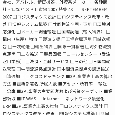
会社、アパレル、精密機器、外資系メーカー、各種商
社・卸など ３ＰＬ市場 2007 特集 43 SEPTEMBER
2007 □ロジスティクス設計 □ロジスティクス改革・改
善 □情報システム構築 □共同物流企画・運用 □環境対
応強化 □メーカー調達輸送 □国際調達（輸入物流） □
構内（生産）物流 □製造支援 □工場倉庫運用 □輸送梱
包 □一次輸送 □輸出物流 □国際一貫輸送 □海外物流拠
点運営 □二次輸送 □製品回収 □コールセンター（受注
窓口業務） □決済・金融サービス □その他 □三国間輸
送管理 □中間流通拠点運営 □中間流通拠点の調達輸送
□流通加工 □クロスドッキング ■3PL事業売上高の算出
方法 ■組織部署名 所属人数 ■アセット所有率 輸送
倉庫 ■3PL事業の主要顧客および営業ターゲット ■業
務領域 ■IT WMS Internet ネットワーク最適化
ERP ■3PL事業売上高の推移 □ロジスティクス設計 □
ロジスティクス改革・改善 □情報システム構築 □共同