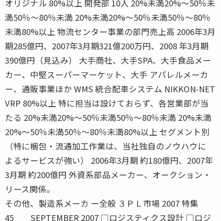
オリジナル 80%以上 開発部 10人 20%未満20%〜50％未
満50％〜80％未満 20%未満20%〜50％未満50％〜80％
未満80%以上 物流センター事業の部門売上高 2006年3月
期285億円、2007年3月期321億200万円、2008 年3月期
390億円（見込み） 大手商社、大手SPA、大手食品メー
カー、中堅スーパーマーケット、大手 アパレルメーカ
ー、通販事業ほか WMS 統合配車システム NIKKON-NET
VRP 80%以上 特に担当は設けておらず、各営業部が当
たる 20%未満20%〜50％未満50％〜80％未満 20%未満
20%〜50％未満50％〜80％未満80%以上 セグメント別
（特に梱包・流通加工作業は、当社独自のノウハウに
よるサービスが強い） 2006年3月期 約180億円、2007年
3月期 約200億円 外資系部品メーカー、オークション・
リース関係。
その他、製造系メーカ ー全般 ３ＰＬ市場 2007 特集
45 SEPTEMBER 2007 □ロジスティクス設計 □ロジ