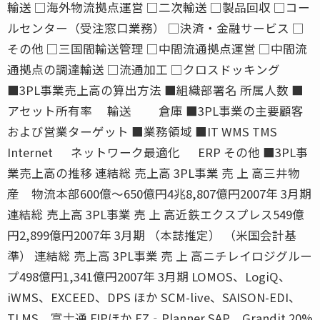
輸送 □海外物流拠点運営 □二次輸送 □製品回収 □コー
ルセンター（受注窓口業務） □決済・金融サービス □
その他 □三国間輸送管理 □中間流通拠点運営 □中間流
通拠点の調達輸送 □流通加工 □クロスドッキング
■3PL事業売上高の算出方法 ■組織部署名 所属人数 ■
アセット所有率 輸送 倉庫 ■3PL事業の主要顧客
および営業ターゲット ■業務領域 ■IT WMS TMS
Internet ネットワーク最適化 ERP その他 ■3PL事
業売上高の推移 連結総 売上高 3PL事業 売 上 高三井物
産 物流本部600億〜650億円4兆8,807億円2007年 3月期
連結総 売上高 3PL事業 売 上 高近鉄エクスプレス549億
円2,899億円2007年 3月期 （本誌推定） （米国会計基
準） 連結総 売上高 3PL事業 売 上 高ニチレイロジグルー
プ498億円1,341億円2007年 3月期 LOMOS、LogiQ、
iWMS、EXCEED、DPS ほか SCM-live、SAISON-EDI、
TLMS、富士通 FIPほか EZ‐Planner SAP、Grandit 20%