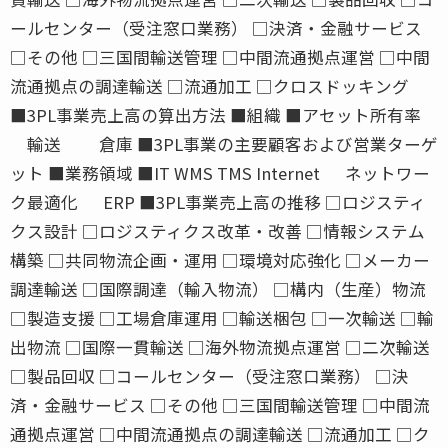
ールセンター（受注窓口業務） □決済・金融サービス
□その他 □三国間輸送管理 □中間流通拠点運営 □中間
流通拠点の調達輸送 □流通加工 □クロスドッキング
■3PL事業売上高の算出方法 ■組織 ■アセット所有率
輸送 倉庫 ■3PL事業の主要顧客および営業ターゲ
ット ■業務領域 ■IT WMS TMS Internet ネットワー
ク最適化 ERP ■3PL事業売上高の推移 □ロジスティ
クス設計 □ロジスティクス改革・改善 □情報システム
構築 □共同物流企画・運用 □環境対応強化 □メーカー
調達輸送 □国際調達（輸入物流） □構内（生産）物流
□製造支援 □工場倉庫運用 □輸送梱包 □一次輸送 □輸
出物流 □国際一貫輸送 □海外物流拠点運営 □二次輸送
□製品回収 □コールセンター（受注窓口業務） □決
済・金融サービス □その他 □三国間輸送管理 □中間流
通拠点運営 □中間流通拠点の調達輸送 □流通加工 □ク