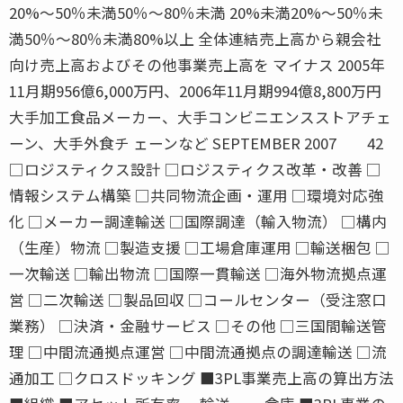
20%〜50％未満50％〜80％未満 20%未満20%〜50％未
満50％〜80％未満80%以上 全体連結売上高から親会社
向け売上高およびその他事業売上高を マイナス 2005年
11月期956億6,000万円、2006年11月期994億8,800万円
大手加工食品メーカー、大手コンビニエンスストアチェ
ーン、大手外食チ ェーンなど SEPTEMBER 2007 42
□ロジスティクス設計 □ロジスティクス改革・改善 □
情報システム構築 □共同物流企画・運用 □環境対応強
化 □メーカー調達輸送 □国際調達（輸入物流） □構内
（生産）物流 □製造支援 □工場倉庫運用 □輸送梱包 □
一次輸送 □輸出物流 □国際一貫輸送 □海外物流拠点運
営 □二次輸送 □製品回収 □コールセンター（受注窓口
業務） □決済・金融サービス □その他 □三国間輸送管
理 □中間流通拠点運営 □中間流通拠点の調達輸送 □流
通加工 □クロスドッキング ■3PL事業売上高の算出方法