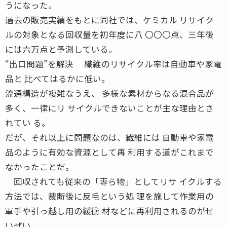
うになった。
過去の販売実績をもとに同社では、ケミカル リサイク
ルの対象となる回収量を初年度に八 〇〇〇点、三年後
には六万点と予測している。
“出口問題”を解決 繊維のリサイクル率は自動車や家電
品と 比べてはるかに低い。
流通構造が複雑なうえ、 多様な素材からなる混合品が
多く、一律にリ サイクルできないことが主な理由とさ
れてい る。
だが、それ以上に問題なのは、繊維には 自動車や家電
品のように有効な資源として再 利用する道がこれまで
なかったことだ。
回収されても従来の「専ら物」としてリサ イクルする
方法では、裁断後に反毛という処 理を施して作業用の
軍手や引っ越し用の緩衝 材などに再利用されるのがせ
いぜい。