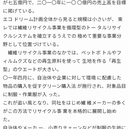
が七五億円で、二〇一〇年に一〇 〇億円の売上高を目標
に掲げている。
エコ ドリーム計画全体から見ると規模は小さいが、 東
レでは繊維リサイクル事業を循環型のトー タルリサイ
クルシステムを確立するうえでの 極めて重要な事業分
野として位置づけている。
繊維リサイクル事業のなかでは、ペットボ トルやフ
ィルムクズなどの再生原料を使って 生地を作る「再生
型」のウエートが大きい。
〇一年四月に、自治体や企業に対して環境 に配慮した
物品の購入を促すグリーン購入法 が施行され、対象品目
に制服・作業服が入 った。
これが追い風となり、同社をはじめ繊 維メーカーの多く
がこの方法でリサイクル事 業を本格的に展開し始め
た。
自治体やメーカ ー、小売りチェーンなどが制服の生地に