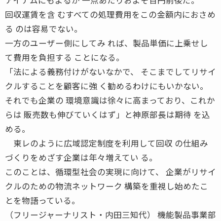
回収運賃を含 むすべての処理費用をこの金額内におさめ
る のは容易でない。
一方のユーザー側にしてみ れば、製品単価に上乗せし
て費用を負担する ことになる。
「法による義務付けがないなかで、 そこまでしてリサイ
クルすることを顧客に強 く勧めるわけにもいかない。
それでも企業の 環境意識は徐々に高まっており、これか
らは 販売数も伸びていくはず」と神原部長は期待 を込
める。
東レのように広域認定制度を利用して回収 の仕組み
づくりをめざす企業は年々増えてい る。
このことは、循環型社会の実現に向けて、 企業がリサイ
クルのための物流ネットワーク 構築を重視し始めたこ
とを物語っている。
（フリージャーナリスト・内田三知代） 機能製品事業部