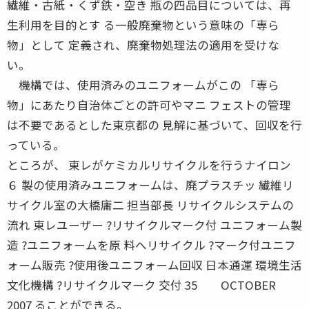
繊維・古紙・くず鉄・空き 瓶の四品目については、再
生利用を目的とす る一般廃棄物という意味の「専ら
物」として 定義され、廃棄物処理法の適用を受けな
い。
機構では、使用済みのユニフォームがこの 「専ら
物」にあたり自治体ごとの許可やマニ フェストの管理
は不要であるとした東京都の 見解に基づいて、回収を行
っている。
ところが、 東レがケミカルリサイクルを行うナイロン
６ 製の使用済みユニフォームは、廃プラスチッ 繊維リ
サイクル室の大橋庸二 担当部長 リサイクルシステムの
流れ 東レユーザー ?リサイクルマーク付 ユニフォーム製
造 ?ユニフォームを原 料へリサイクル ?マーク付ユニフ
ォーム販売 ?使用後ユニフォーム回収 日本通運 環境生活
文化機構 ?リサイクルマーク 交付 35 OCTOBER
2007 ることができる。