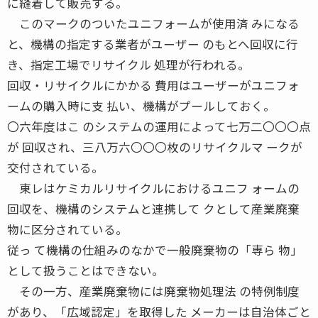
に縫着して販売する。
このマークのついたユニフォームが使用済 みになる
と、機構の指定する業者がユーザー のもとへ回収に行
き、指定工場でリサイクル 処理が行われる。
回収・リサイクルにかかる 費用はユーザーがユニフォ
ームの購入時に支 払い、機構がプールしておく。
〇六年度はこ のシステムの運用によって七万二〇〇〇点
が 回収され、三八万六〇〇〇枚のリサイクルマ ークが
交付されている。
東レはケミカルリサイクルにおけるユニフ ォームの
回収を、機構のシステムと連携して クとして産業廃棄
物に区分されている。
従っ て機構の仕組みのなかで一般廃棄物の「専ら 物」
として扱うことはできない。
その一方、産業廃棄物には廃棄物処理法 の特例制度
があり、「広域認定」を取得した メーカーは自治体ごと