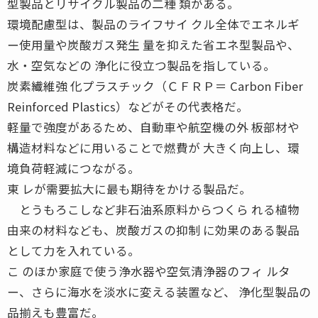
型製品とリサイクル製品の二種 類がある。
環境配慮型は、製品のライフサイ クル全体でエネルギ
ー使用量や炭酸ガス発生 量を抑えた省エネ型製品や、
水・空気などの 浄化に役立つ製品を指している。
炭素繊維強 化プラスチック（ＣＦＲＰ＝ Carbon Fiber
Reinforced Plastics）などがその代表格だ。
軽量で強度があるため、自動車や航空機の外 板部材や
構造材料などに用いることで燃費が 大きく向上し、環
境負荷軽減につながる。
東 レが需要拡大に最も期待をかける製品だ。
とうもろこしなど非石油系原料からつくら れる植物
由来の材料なども、炭酸ガスの抑制 に効果のある製品
として力を入れている。
こ のほか家庭で使う浄水器や空気清浄器のフィ ルタ
ー、さらに海水を淡水に変える装置など、 浄化型製品の
品揃えも豊富だ。