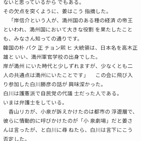
ないと思っているから でもある。
その欠点を突くように、姜はこう 指摘した。
「岸信介という人が、満州国のある種の経済 の帝王
といわれ、満州国において大きな役割 を果たしたこと
も、みなさん知っての通りです。
韓国の朴 パク 正 チョン煕 ヒ 大統領は、日本名を高木正
雄と いい、満州軍官学校の出身でした。
岸が満州 にいた時代と少しずれますが、少なくとも二
人の共通点は満州にいたことです」 この会に飛び入
り参加した白川勝彦の話が 興味深かった。
白川は護憲派で自民党の代議 士だった人である。
いまは弁護士をしている。
香山リカが、小泉が訴えかけたのは都市の 浮遊層で、
彼らに情動的に呼びかけたのが「小 泉劇場」だと姜さ
んは言ったが、と白川に尋 ねたら、白川は言下にこう
否定した。