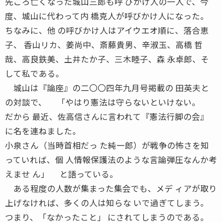
先ごろ亡くなった城山三郎も呼 びかけ人の一人で、今
度、城山に代わって内 橋克人が呼びかけ人になった。
ちなみに、他 の呼びかけ人はアイウエオ順に、落合恵
子、 香山リカ、姜尚中、斎藤貴男、辛淑玉、高橋 哲
哉、高良鉄美、土井たか子、三木睦子、森 永卓郎、そ
して私である。
城山は『論座』の二〇〇四年九月号掲載の 田英夫と
の対談で、 「やはり憲法は守らないといけない。
だから 最近、佐高信さんに言われて『憲法行脚の会』
に名を連ねました。
小泉さん（当時首相だっ た純一郎）が戦争の怖さを知
っていれば、個 人情報保護法のような言論弾圧なんか考
えませ ん」 と語っている。
ある程度の人数が集まった集会でも、メデ ィアが取り
上げなければ、多くの人は知らな いで過ぎてしまう。
つまり、「なかったこと」 にされてしまうのである。