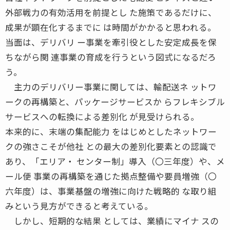
外部戦力の有効活用を前提とし た施策であるだけに、
成果が顕在化するまでに は時間がかかると思われる。
当面は、デリバリ ー事業を牽引役とした安定成長を保
ちながら関 連事業の育成を行うという図式になるだろ
う。
主力のデリバリー事業に関しては、輸配送ネ ットワ
ークの再構築と、パッケージサービスか らフレキシブル
サービスへの転換による差別化 が見受けられる。
本来的に、末端の集配能力 をはじめとしたネットワー
クの強さこそが他社 との最大の差別化要素との認識で
あり、「エリア・ センター制」導入（〇三年度）や、メ
ール便 事業の再構築を通じた拠点整備や要員増強（〇
六年度）は、事業基盤の増強に向けた戦略的 な取り組
みという見方ができると考えている。
しかし、短期的な結果 としては、業績にマイナ スの