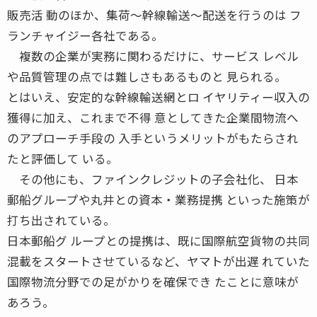
販売活 動のほか、集荷〜幹線輸送〜配送を行うのは フ
ランチャイジー各社である。
複数の企業が実務に関わるだけに、サービス レベル
や品質管理の点では難しさもあるものと 見られる。
とはいえ、安定的な幹線輸送網とロ イヤリティー収入の
獲得に加え、これまで不得 意としてきた企業間物流へ
のアプローチ手段の 入手というメリットがもたらされ
たと評価して いる。
その他にも、ファインクレジットの子会社化、 日本
郵船グループや丸井との資本・業務提携 といった施策が
打ち出されている。
日本郵船グ ループとの提携は、既に国際航空貨物の共同
混載をスタートさせているなど、ヤマトが出遅 れていた
国際物流分野での足がかりを確保でき たことに意味が
あろう。