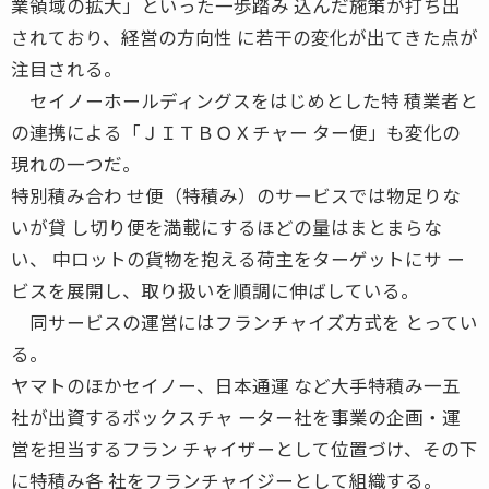
業領域の拡大」といった一歩踏み 込んだ施策が打ち出
されており、経営の方向性 に若干の変化が出てきた点が
注目される。
セイノーホールディングスをはじめとした特 積業者と
の連携による「ＪＩＴＢＯＸチャー ター便」も変化の
現れの一つだ。
特別積み合わ せ便（特積み）のサービスでは物足りな
いが貸 し切り便を満載にするほどの量はまとまらな
い、 中ロットの貨物を抱える荷主をターゲットにサ ー
ビスを展開し、取り扱いを順調に伸ばしている。
同サービスの運営にはフランチャイズ方式を とってい
る。
ヤマトのほかセイノー、日本通運 など大手特積み一五
社が出資するボックスチャ ーター社を事業の企画・運
営を担当するフラン チャイザーとして位置づけ、その下
に特積み各 社をフランチャイジーとして組織する。