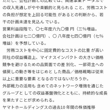
ただし、会社計画との比較では、関連事業ト ータルで
の収入見通しがやや楽観的と見られる こと、労務コスト
の負担が想定を上回る可能性 があるとの判断から、若
干の計画未達を見込ん でいる。
営業利益段階で、〇七年度六九〇億 円（三％増益。
会社計画は七二〇億円）、〇 八年度七四〇億円（七％
増益）を予想している。
労務コストを中心に固定費的なコストの比重 が高い
同社の収益構造上、マイナスインパクト の大きい価格
競争を避けるための品質面での差 別化、一部荷主への
値戻しの動き等をはじめと した商品／価格戦略は従来
以上に重要な要素 となるのではないだろうか。
外部戦力の活用も 含めてのネットワーク増強を通じた
グループと しての収益基盤強化とともに、持続的な成長
を果たすことが求められる。
ヤマトホールディングスの過去10 年間の株価推移