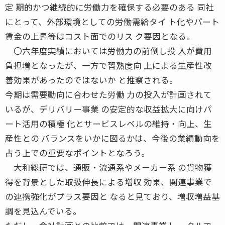
定 期的かつ継続的に労働力を確保する必要のある 同社
にとって、外部環境としての労働需給タイ ト化やパート
賃金の上昇等はコスト面でのリス ク要因となる。
〇六年度実績においては労働力の前倒し投 入が費用
負担増となったが、一方で習熟度向 上による生産性改
善効果があったのではないか と推察される。
今期は需要動向に合わせた労働 力の投入が計画されて
いるが、デリバリー事業 の安定的な収益拡大に向けパ
ート活用の積極 化とサービスレベルの維持・向上、生
産性との バランスをいかに図るかは、今後の業績動向を
占う上での重要なポイントとなろう。
大和総研では、通販・流通系やメーカー系 の貨物獲
得を背景とした取扱伸長による増収 効果、関連事業で
の連携強化がプラス要因と なると見ており、増収増益基
調を見込んでいる。