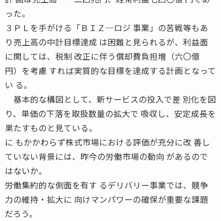
った。
３ＰＬを手がける「ＢＩＺ─ロジ 事業」の苦戦等もあ
り売上高の中計目標達成 は困難と見られるが、利益面
に関しては、税制 改正に伴う償却費負担増（六〇億
円）を考慮 すれば実質的な目標を達成する計画となって
い る。
基本的な構図として、新サービスの投入で差 別化を図
り、単価の下落を取扱数量の拡大で 吸収し、安定成長を
果たすものと見ている。
に もかかわらず株式市場における評価が充分に改 善し
ていない背景には、昨今の労働市場の動向 があるので
はないか。
労働集約的な側面を有す るデリバリー事業では、競争
力の維持・拡大に 向けマンパワーの確保が重要な課題
だろう。