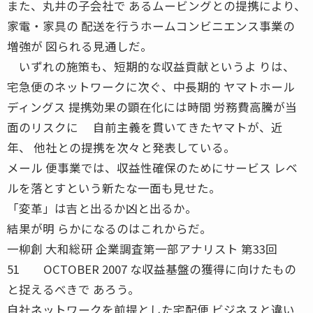
また、丸井の子会社で あるムービングとの提携により、
家電・家具の 配送を行うホームコンビニエンス事業の
増強が 図られる見通しだ。
いずれの施策も、短期的な収益貢献というよ りは、
宅急便のネットワークに次ぐ、中長期的 ヤマトホール
ディングス 提携効果の顕在化には時間 労務費高騰が当
面のリスクに 自前主義を貫いてきたヤマトが、近
年、 他社との提携を次々と発表している。
メール 便事業では、収益性確保のためにサービス レベ
ルを落とすという新たな一面も見せた。
「変革」は吉と出るか凶と出るか。
結果が明 らかになるのはこれからだ。
一柳創 大和総研 企業調査第一部アナリスト 第33回
51 OCTOBER 2007 な収益基盤の獲得に向けたもの
と捉えるべきで あろう。
自社ネットワークを前提とした宅配便 ビジネスと違い