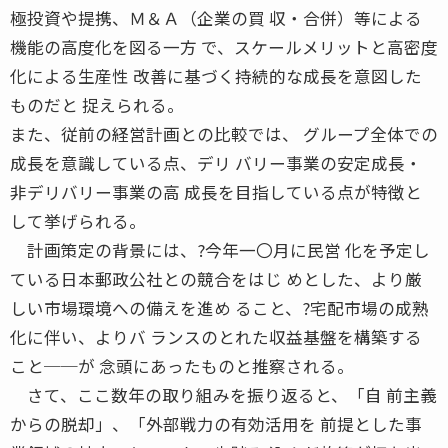
極投資や提携、Ｍ＆Ａ（企業の買 収・合併）等による
機能の高度化を図る一方 で、スケールメリットと高密度
化による生産性 改善に基づく持続的な成長を意図した
ものだと 捉えられる。
また、従前の経営計画との比較では、 グループ全体での
成長を意識している点、デリ バリー事業の安定成長・
非デリバリー事業の高 成長を目指している点が特徴と
して挙げられる。
計画策定の背景には、?今年一〇月に民営 化を予定し
ている日本郵政公社との競合をはじ めとした、より厳
しい市場環境への備えを進め ること、?宅配市場の成熟
化に伴い、よりバ ランスのとれた収益基盤を構築する
こと──が 念頭にあったものと推察される。
さて、ここ数年の取り組みを振り返ると、「自 前主義
からの脱却」、「外部戦力の有効活用を 前提とした事