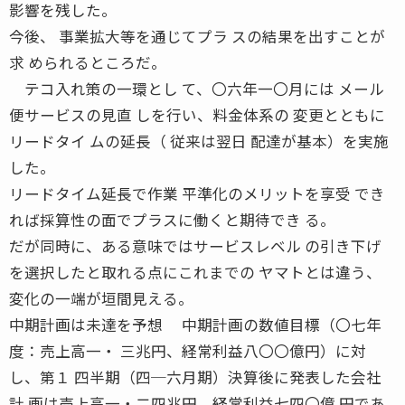
影響を残した。
今後、 事業拡大等を通じてプラ スの結果を出すことが
求 められるところだ。
テコ入れ策の一環とし て、〇六年一〇月には メール
便サービスの見直 しを行い、料金体系の 変更とともに
リードタイ ムの延長（ 従来は翌日 配達が基本）を実施
した。
リードタイム延長で作業 平準化のメリットを享受 でき
れば採算性の面でプラスに働くと期待でき る。
だが同時に、ある意味ではサービスレベル の引き下げ
を選択したと取れる点にこれまでの ヤマトとは違う、
変化の一端が垣間見える。
中期計画は未達を予想 中期計画の数値目標（〇七年
度：売上高一・ 三兆円、経常利益八〇〇億円）に対
し、第１ 四半期（四─六月期）決算後に発表した会社
計 画は売上高一・二四兆円、経常利益七四〇億 円であ