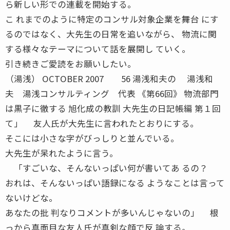
ら新しい形での連載を開始する。
こ れまでのように特定のコンサル対象企業を舞台 にす
るのではなく、大先生の日常を追いながら、 物流に関
する様々なテーマについて話を展開し ていく。
引き続きご愛読をお願いしたい。
（湯浅） OCTOBER 2007 56 湯浅和夫の 湯浅和
夫 湯浅コンサルティング 代表 《第66回》 物流部門
は黒子に徹する 旭化成の教訓 大先生の日記帳編 第１回
て」 友人氏が大先生に言われたとおりにする。
そこには小さな字がびっしりと並んでいる。
大先生が呆れたように言う。
「すごいな、そんないっぱい何が書いてあ るの？
おれは、そんないっぱい語録になる ようなことは言って
ないけどな。
あなたの批 判なりコメントが多いんじゃないの」 根
っから真面目な友人氏が真剣な顔で反 論する。