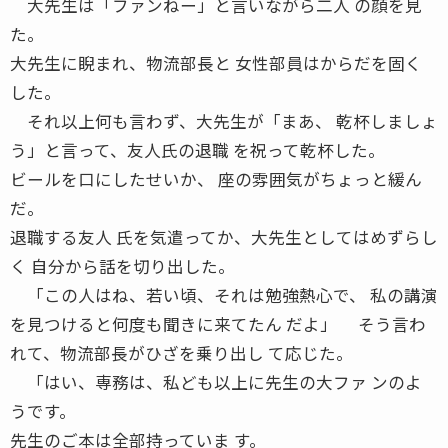
大先生は「ファンねー」と言いながら二人 の顔を見
た。
大先生に睨まれ、物流部長と 女性部員はからだを固く
した。
それ以上何も言わず、大先生が「まあ、 乾杯しましょ
う」と言って、友人氏の退職 を祝って乾杯した。
ビールを口にしたせいか、 座の雰囲気がちょっと緩ん
だ。
退職する友人 氏を気遣ってか、大先生としてはめずらし
く 自分から話を切り出した。
「この人はね、若い頃、それは勉強熱心で、 私の講演
を見つけると何度も聞きに来てたん だよ」 そう言わ
れて、物流部長がひざを乗り出し て応じた。
「はい、専務は、私ども以上に先生の大ファ ンのよ
うです。
先生のご本は全部持っていま す。