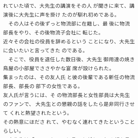
れていた頃で、大先生の講演をその人 が聞きに来て、講
演後に大先生に声を掛け たのが馴れ初めである。
その人はその後ずっと物流部に在籍し、最 後に物流
部長をやり、その後物流子会社に 転じた。
近々その会社の役員を辞めるという ことになり、大先生
に会いたいと言ってきた のである。
そこで、役員を退任した数日後、大先生 御用達の焼き
鳥屋の小部屋でささやかな宴 席が設けられた。
集まったのは、その友人氏 と彼の後輩である新任の物流
部長、部長の 部下の女性である。
友人氏が言うには、そ の物流部長と女性部員は大先生
のファンで、 大先生との懇親の話をしたら是非同行させ
て くれと熱望されたという。
その熱意にほださ れて、やむなく連れてきたということ
らしい。