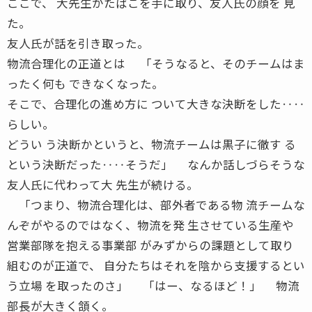
ここで、 大先生がたばこを手に取り、友人氏の顔を 見
た。
友人氏が話を引き取った。
物流合理化の正道とは 「そうなると、そのチームはま
ったく何も できなくなった。
そこで、合理化の進め方に ついて大きな決断をした‥‥
らしい。
どうい う決断かというと、物流チームは黒子に徹す る
という決断だった‥‥そうだ」 なんか話しづらそうな
友人氏に代わって大 先生が続ける。
「つまり、物流合理化は、部外者である物 流チームな
んぞがやるのではなく、物流を発 生させている生産や
営業部隊を抱える事業部 がみずからの課題として取り
組むのが正道で、 自分たちはそれを陰から支援するとい
う立場 を取ったのさ」 「はー、なるほど！」 物流
部長が大きく頷く。