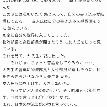
OCTOBER 2007 OCTOBER 2007 58 とが重要だった
んだ。
この話には私もいたく 感じ入って、自分の書き込みが結
構してある」 友人氏は自分の書き込みを感慨深そう
に 読んでいる。
完全に自分の世界に入ってし まった。
物流部長と女性部員が聞きたそう に友人氏をじっと見
ている。
それを見て、大 先生が話し出した。
「それじゃ、ちょっと昔話をしてやろうか ‥‥」
大先生の言葉に物流部長と女性部員が嬉 しそうに、目
をきらきらさせながら大先生を 見た。
友人氏も顔を上げて、大きく頷いた。
「もうずいぶん昔の話だけど、そう昭和五 〇年代前
半、西暦で言うと七〇年代後半か な。
まあ、日本の物流事始の頃と言っていい。