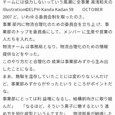
チームには協力しないっていう風潮に全事業 湯浅和夫の
Illustration©ELPH-Kanda Kadan 59 OCTOBER
2007 ど、いわゆる委員会制を取ったのさ。
事業 部内に物流合理化のための委員会を立ち上 げ、事
業部のトップを委員長にして、メンバー に生産や営業の
人たちを入れた。
物流チーム は事務局となり、物流合理化のための情報
提供などをやった。
このやり方だと合理化の 成果は事業部みずから生み出
したことになる。
まあ、無駄を温存していたことには変わりな いんだけ
ど、事業部みずからがやったという ところがポイントだ
な。
事業部にとっては利 益増になるし、結構前向きに取り組
んだ」 「なるほど、そういう黒子に徹するという 進
め方を旭化成型というんですか」 物流部長が納得した