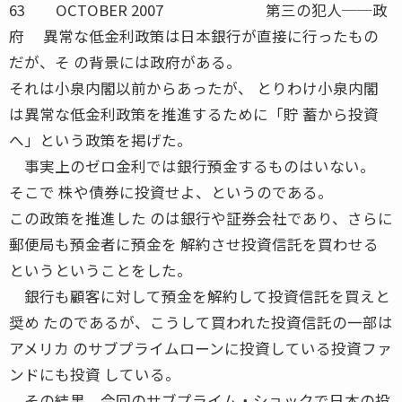
63 OCTOBER 2007 第三の犯人──政
府 異常な低金利政策は日本銀行が直接に行ったもの
だが、そ の背景には政府がある。
それは小泉内閣以前からあったが、 とりわけ小泉内閣
は異常な低金利政策を推進するために「貯 蓄から投資
へ」という政策を掲げた。
事実上のゼロ金利では銀行預金するものはいない。
そこで 株や債券に投資せよ、というのである。
この政策を推進した のは銀行や証券会社であり、さらに
郵便局も預金者に預金を 解約させ投資信託を買わせる
というということをした。
銀行も顧客に対して預金を解約して投資信託を買えと
奨め たのであるが、こうして買われた投資信託の一部は
アメリカ のサブプライムローンに投資している投資ファ
ンドにも投資 している。
その結果、今回のサブプライム・ショックで日本の投