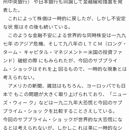
州中央銀行） や日本銀行も同調して金融緩和措置を発
表した。
これによって株価は一時的に戻したが、しかし不安定
な状 態はその後も続いている。
このような金融不安による世界的な同時株安は一九九
七年 のアジア危機、そして九八年のＬＴＣＭ（ロング・
ターム・ キャピタル・マネジメント＝米国の投資ファ
ンド）破綻の際 にもみられたが、今回のサブプライ
ム・ショックはそれを上 回るもので、一時的な現象とは
考えられない。
アメリカの新聞、雑誌はもちろん、ヨーロッパでも日
本で もこの問題が大きく取り上げられており、「ニュー
ズ・ウィー ク」などは一九二九年大恐慌と今回のサブ
プライム・ショッ クを比較することさえしている。
今回のサブプライム・ショ ックが世界的な大恐慌にな
るとは考えられないが、しかしこ れは単に一時的なシ