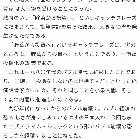
資家 は大打撃を受けることになった。
政府のいう「貯蓄から投資へ」 というキャッチフレーズ
にだまされて、投資信託を買った結果、 大きな損害を発
生させたのである。
「貯蓄から投資へ」というキャッチフレーズは、実の
ところ は「貯蓄から投機へ」ということであり、一億総
投機化の政 策である。
これは一九八〇年代のバブル時代に経験したことであ
り、 当時、「投機をしないのは世捨て人だ」といった経
済評論家 がいたが、それと同じことを小泉内閣、そし
て安倍内閣は推 進したのである。
九〇年代になってからのバブル崩壊で、バブル経済の
恐ろ しさが身にしみているはずの日本人が、今回もま
たサブプラ イム・ショックという形でバブル崩壊の恐
ろしさを経験する ことになった。