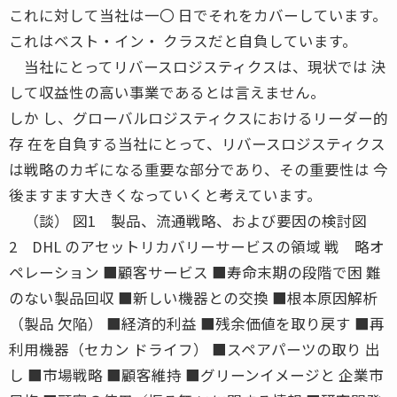
これに対して当社は一〇 日でそれをカバーしています。
これはベスト・イン・ クラスだと自負しています。
当社にとってリバースロジスティクスは、現状では 決
して収益性の高い事業であるとは言えません。
しか し、グローバルロジスティクスにおけるリーダー的
存 在を自負する当社にとって、リバースロジスティクス
は戦略のカギになる重要な部分であり、その重要性は 今
後ますます大きくなっていくと考えています。
（談） 図1 製品、流通戦略、および要因の検討図
2 DHL のアセットリカバリーサービスの領域 戦 略オ
ペレーション ■顧客サービス ■寿命末期の段階で困 難
のない製品回収 ■新しい機器との交換 ■根本原因解析
（製品 欠陥） ■経済的利益 ■残余価値を取り戻す ■再
利用機器（セカン ドライフ） ■スペアパーツの取り 出
し ■市場戦略 ■顧客維持 ■グリーンイメージと 企業市