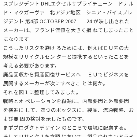
スプレジデント DHLエクセルサプライチェーン ドナル
ド・マクガーヴァ 北アジア地区 シニア・バイスプレ
ジデント 第4部 OCTOBER 2007 24 が映し出された
メーカーは、ブランド価値を大きく損 ねてしまったこと
になります。
こうしたリスクを避け るためには、例えばＥＵ内の大
規模なリサイクルセン ターと提携するといったことを
考える必要があります。
廃品回収から資産回復サービスへ ＥＵでビジネスを
展開するメーカーが次にすべきこ とは何か。
それを図１に整理してみました。
戦略とオ ペレーションを縦軸に、内部要因と外部要因
を横軸に して、四つのボックスに、製品、流通戦略、お
よび要 因の検討を示したものです。
まずプロダクトデザイン のところで環境に配慮する。
そしてリサイクルを念頭 において、製品のセカンドライ