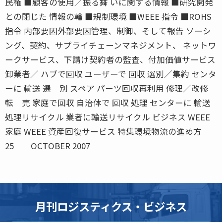
民権 ■顧客の使用／振る舞 いに関する情報 ■研究開発
との閉じた 情報の輪 ■規制環境 ■WEEE 指令 ■ROHS
指令 内部要因外部要因管理、制御、そして報告 ソーシ
ング、契約、サプライチェーンマネジメント、 ネットワ
ークサービス、下請け契約者の監査、付加価値サービス
卸業者／ ハブで回収 ユーザーで 回収 選別／集約 センタ
ーに 輸送 選 別 スペア パーツ回収再利用 修理／改修
転 売 家庭で回収 自治体で 回収 処理 センターに 輸送
処理リサイクル 業者に輸送リサイクル ビジネス WEEE
家庭 WEEE 資産回復サービス 特集環境物流の進め方
25 OCTOBER 2007
月刊ロジスティクス・ビジネス