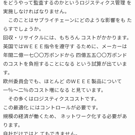
をどうやって監査するのかというロジスティクス管理 を
実施しなければなりません。
このことはサプライチェーンにどのような影響をも た
らすでしょうか。
回収・リサイクルには、もちろん コストがかかります。
英国ではＷＥＥＥ指令を遵守す るために、メーカーは
年間二億一七〇〇万ポンドから 四億五五〇〇万ポンド
のコストを負担することになる という試算が出ていま
す。
欧州委員会でも、ほとんど のＷＥＥＥ製品について
一％〜二％のコスト増になる と見ています。
その多くはロジスティクスコストです。
この最適化 にはコントロールが必要です。
規模の経済が働くため、 ネットワーク化する必要があ
ります。
自社だけではと てもできません。