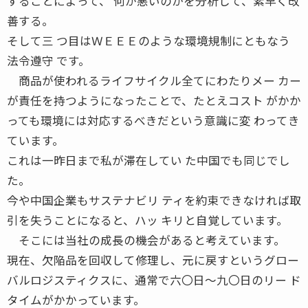
することによって、 何が悪いのかを分析して、素早く改
善する。
そして三 つ目はＷＥＥＥのような環境規制にともなう
法令遵守 です。
商品が使われるライフサイクル全てにわたりメー カー
が責任を持つようになったことで、たとえコスト がかか
っても環境には対応するべきだという意識に変 わってき
ています。
これは一昨日まで私が滞在してい た中国でも同じでし
た。
今や中国企業もサステナビリ ティを約束できなければ取
引を失うことになると、ハッ キリと自覚しています。
そこには当社の成長の機会があると考えています。
現在、欠陥品を回収して修理し、元に戻すというグロー
バルロジスティクスに、通常で六〇日〜九〇日のリー ド
タイムがかかっています。