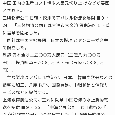
中国 国内の生産コスト増や人民元切り上 げなどが要因
とされる。
三興物流公司 日韓・欧米でアパレル物流を展開 ■９・
24 「三興物流公司」は大連市大窯湾 保税港区で正式
に営業を開始した。
同社は中国大楊集団、日本の蝶理 とセンコーが合弁
で設立した。
登録 資本金は二五〇〇万人民元（三億八 九〇〇万
円）、投資総額三六〇〇万 人民元（五億六〇〇〇万
円）。
主な業務はアパレル物流で、日本、 韓国や欧米などの
顧客に加工、倉庫 保管、国際貿易、中継貿易と情報サ
ービスなどを提供する。
上海銀樺航運公司が正式に開業 中国沿海の水上貨物輸
送を提供 ■９・ 25 「中海発展公司」と江蘇省の「江
陰 蘇龍発電公司」が合弁設立した「上 海銀樺航運公