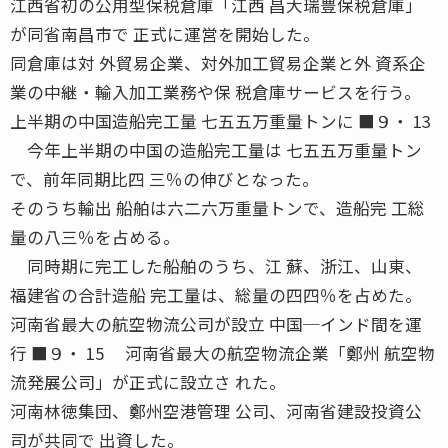
江西省初の公用型保税倉庫「江西 昌大瑞豊保税倉庫」
が同省南昌市で 正式に運営を開始した。
同倉庫は対 外貿易企業、対外加工貿易企業と外 資系企
業の中継・輸入加工業務や保 税倉庫サービスを行う。
上半期の中国造船完工量 七五五万重量トンに ■９・ 13
今年上半期の中国の造船完工量は 七五五万重量トン
で、前年同期比四 三％の伸びとなった。
そのうち輸出 船舶は六二六万重量トンで、造船完 工総
量の八三％を占める。
同時期に完工した船舶のうち、江 蘇、浙江、山東、
福建省の合計造船 完工量は、総量の四四％を占めた。
河南省最大の航空物流公司が設立 中国─インド間を運
行 ■９・ 15 河南省最大の航空物流企業「鄭州 航空物
流発展公司」が正式に設立さ れた。
河南林徳集団、鄭州空港管理 公司、河南省建設投資公
司が共同で 出資した。