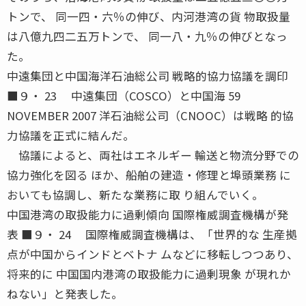
トンで、 同一四・六％の伸び、内河港湾の貨 物取扱量
は八億九四二五万トンで、 同一八・九％の伸びとなっ
た。
中遠集団と中国海洋石油総公司 戦略的協力協議を調印
■９・ 23 中遠集団（COSCO）と中国海 59
NOVEMBER 2007 洋石油総公司（CNOOC）は戦略 的協
力協議を正式に結んだ。
協議によると、両社はエネルギー 輸送と物流分野での
協力強化を図る ほか、船舶の建造・修理と埠頭業務 に
おいても協調し、新たな業務に取 り組んでいく。
中国港湾の取扱能力に過剰傾向 国際権威調査機構が発
表 ■９・ 24 国際権威調査機構は、「世界的な 生産拠
点が中国からインドとベトナ ムなどに移転しつつあり、
将来的に 中国国内港湾の取扱能力に過剰現象 が現れか
ねない」と発表した。