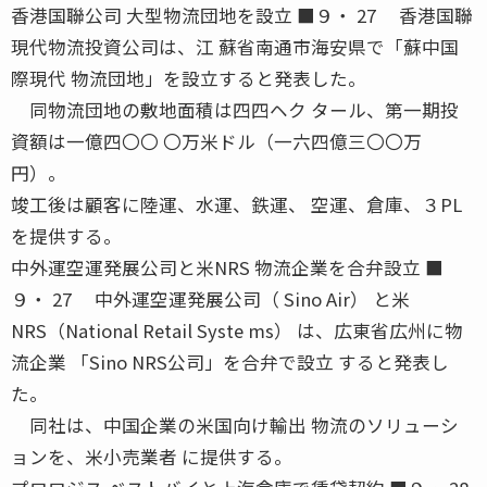
香港国聯公司 大型物流団地を設立 ■９・ 27 香港国聯
現代物流投資公司は、江 蘇省南通市海安県で「蘇中国
際現代 物流団地」を設立すると発表した。
同物流団地の敷地面積は四四ヘク タール、第一期投
資額は一億四〇〇 〇万米ドル（一六四億三〇〇万
円）。
竣工後は顧客に陸運、水運、鉄運、 空運、倉庫、３PL
を提供する。
中外運空運発展公司と米NRS 物流企業を合弁設立 ■
９・ 27 中外運空運発展公司（ Sino Air） と米
NRS（National Retail Syste ms） は、広東省広州に物
流企業 「Sino NRS公司」を合弁で設立 すると発表し
た。
同社は、中国企業の米国向け輸出 物流のソリューシ
ョンを、米小売業者 に提供する。