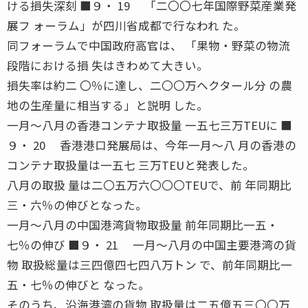
ける損失深刻 ■９・ 19 「二〇〇七年国際野菜産業発
展フ ォーラム」が四川省成都で行なわれ た。
同フォーラムで中国政府高官は、 「果物・野菜の物流
段階における損 失はきわめて大きい。
損失率は約二 〇％に達し、二〇〇万ヘクタール分 の農
地の生産量に相当する」と説明 した。
一月〜八月の香港コンテナ取扱量 一五七三万TEUに ■
９・ 20 香港港口発展局は、今年一月〜八 月の香港の
コンテナ取扱量は一五七 三万TEUと発表した。
八月の取扱 量は二〇五万六〇〇〇TEUで、前 年同期比
三・六％の伸びとなった。
一月〜八月の中国港湾貨物取扱量 前年同期比一五・
七％の伸び ■９・ 21 一月〜八月の中国主要港湾の貨
物 取扱総量は三四億四七四八万トン で、前年同期比一
五・七％の伸びと なった。
そのうち、沿海港湾の貨物 取扱量は二五億五三〇〇万