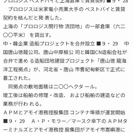
プロロジス ベストバイと上海倉庫で賃貸契約 ■９・ 28
プロロジスは米家電小売業大手の ベストバイと賃貸
契約を結んだと発 表した。
上海の「プロロジス閔行物 流団地」の一部倉庫（六二
〇〇平米） を貸出す。
中・韓企業 造船プロジェクトを合弁設立 ■９・ 29 中
国唐山徳龍公司、唐山中厚板公 司と韓国CN造船会社が
合弁で進め る造船団地建設プロジェクト「唐山徳 龍海
洋工程拠点」が、河北省・唐山 市曹妃甸新区で正式に
着工された。
同拠点の敷地面積は二〇〇ヘクタ ール。
竣工後は船舶の修理・改造、 および船舶の建造などの
業務が行わ れる。
ＡＰＭとアモイ港務控股集団 コンテナ埠頭が運営開始
■９・ 29 Ａ・Ｐ・モラー／マースク傘下の ＡＰＭタ
ーミナルズとアモイ港務控 股集団がアモイ市嵩嶼港に