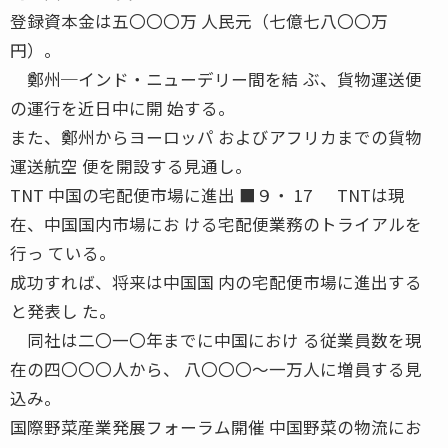
登録資本金は五〇〇〇万 人民元（七億七八〇〇万
円）。
鄭州─インド・ニューデリー間を結 ぶ、貨物運送便
の運行を近日中に開 始する。
また、鄭州からヨーロッパ およびアフリカまでの貨物
運送航空 便を開設する見通し。
TNT 中国の宅配便市場に進出 ■９・ 17 TNTは現
在、中国国内市場にお ける宅配便業務のトライアルを
行っ ている。
成功すれば、将来は中国国 内の宅配便市場に進出する
と発表し た。
同社は二〇一〇年までに中国におけ る従業員数を現
在の四〇〇〇人から、 八〇〇〇〜一万人に増員する見
込み。
国際野菜産業発展フォーラム開催 中国野菜の物流にお