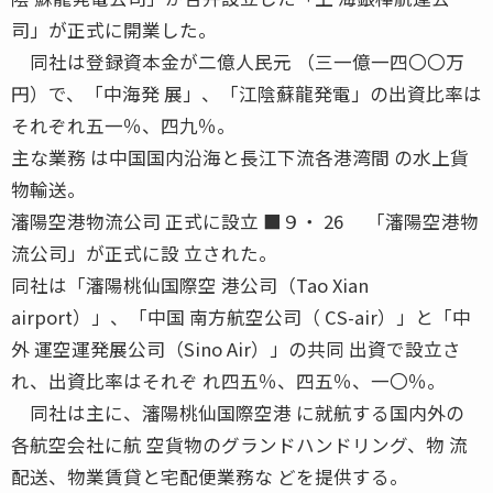
司」が正式に開業した。
同社は登録資本金が二億人民元 （三一億一四〇〇万
円）で、「中海発 展」、「江陰蘇龍発電」の出資比率は
それぞれ五一％、四九％。
主な業務 は中国国内沿海と長江下流各港湾間 の水上貨
物輸送。
瀋陽空港物流公司 正式に設立 ■９・ 26 「瀋陽空港物
流公司」が正式に設 立された。
同社は「瀋陽桃仙国際空 港公司（Tao Xian
airport）」、「中国 南方航空公司（ CS-air）」と「中
外 運空運発展公司（Sino Air）」の共同 出資で設立さ
れ、出資比率はそれぞ れ四五％、四五％、一〇％。
同社は主に、瀋陽桃仙国際空港 に就航する国内外の
各航空会社に航 空貨物のグランドハンドリング、物 流
配送、物業賃貸と宅配便業務な どを提供する。