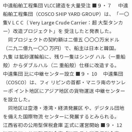
中遠船舶工程集団 VLCC建造を大量受注 ■９・７ 中遠
船舶工程集団（COSCO SHIP YARD GROUP）は、「一〇
隻V L C C（ Very Large Crude Carrier：超 大型タンカ
ー）改造プロジェクト」を 受注したと発表した。
同プロジェクトの契約額は二億五 〇〇〇万米ドル
（二九二億九一〇〇 万円）で、船主は日本と韓国。
九隻 は鉱砂運輸船に、残り一隻はシング ハル（一重船
殻）からダブルハル（二 重船殻）仕様に改造する。
中遠集団 比に中継センター設立 ■９・ 10 中遠集団
（COSCO）は、フィ リピンの首都・マニラ南のサンレ
ーポ イント地区にアジア地区の貨物運送 中継センター
を設立した。
同地区は空港・港湾・経済発展区 や、デジタル団地
を備えた国際物流 センターに発展するとみられる。
江西省初の公用型保税倉庫 正式に運営開始 ■９・ 12