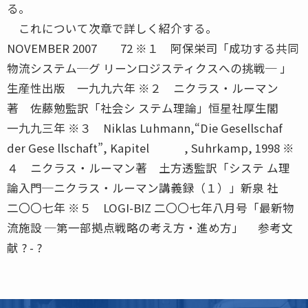
る。
これについて次章で詳しく紹介する。
NOVEMBER 2007 72 ※１ 阿保栄司「成功する共同
物流システム─グ リーンロジスティクスへの挑戦─ 」
生産性出版 一九九六年 ※２ ニクラス・ルーマン
著 佐藤勉監訳「社会シ ステム理論」恒星社厚生閣
一九九三年 ※３ Niklas Luhmann,“Die Gesellschaf
der Gese llschaft”, Kapitel , Suhrkamp, 1998 ※
４ ニクラス・ルーマン著 土方透監訳「システ ム理
論入門─ニクラス・ルーマン講義録（１）」新泉 社
二〇〇七年 ※５ LOGI-BIZ 二〇〇七年八月号「最新物
流施設 ─第一部拠点戦略の考え方・進め方」 参考文
献 ? - ?