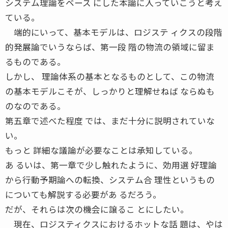
システム理論をベース にした本論に入っていこうと考え
ている。
端的にいって、基本モデルは、ロジステ ィクスの段階
的発展論でいうならば、第一段 階の物流の領域に留ま
るものである。
しかし、 理論体系の基本となるものとして、この物流
の基本モデルこそが、しっかりと理解せねば ならぬも
のなのである。
第五章で述べた程度 では、まだ十分に説明されていな
い。
もっと 詳細な議論が必要なことは承知している。
あ るいは、第一章で少し触れたように、効用選 好理論
から行動予期論への転換、システム合 理性というもの
についても解説する必要があ るだろう。
だが、それらは次の機会に譲るこ とにしたい。
現在、ロジスティクスにおけるホットな話 題は、やは