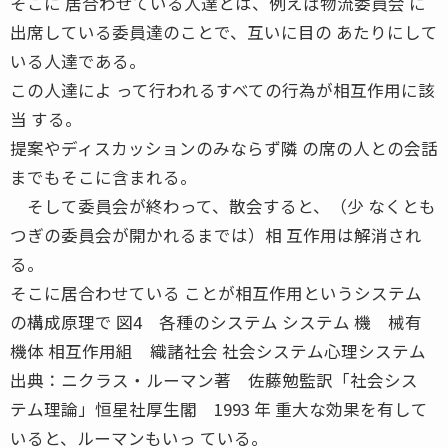
そこに 居合わせている人達とは、例えば物流委員会 に
出席している委員達のことで、互いに目の あたりにして
いる人達である。
この人達によ って行われるすべての行為が相互作用に該
当 する。
提案やディスカッションのみならず隣 の席の人との会話
までもそこに含まれる。
そして委員会が終わって、散会すると、（少 なくとも
つぎの委員会が開かれるまでは）相 互作用は解消され
る。
そこに居合わせている ことが相互作用というシステム
の構成原理で 図4 各種のシステム システム 機 械有
機体 相互作用組 織諸社会 社会システム心理システム
出典：ニクラス・ルーマン著 佐藤勉監訳「社会シス
テム理論」恒星社厚生閣 1993 年 重大な効果を有して
いると、ルーマンもいっ ている。