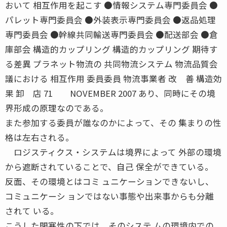
おいて 相互作用を起こす ●情報システム専門委員会 ●
パレット専門委員会 ●外装表示専門委員会 ●返品処理
専門委員会 ●幹線共同輸送専門委員会 ●配送部会 ●倉
庫部会 構造的カップリング 構造的カップリング 期待す
る差異 プラネット物流の 共同物流システム 物流品質会
議における 相互作用 委員委員 物流事業者 改 善 構造効
果 卸 店 71 NOVEMBER 2007 あり、同時にその境
界形成の原理なのである。
また参加する委員が誰なのかによって、その 集まりの性
格は左右される。
ロジスティクス・システムは境界によって 外部の環境
から遮断されていることで、自己 保全ができている。
反面、その環境とはコミ ュニケーションできないし、
コミュニケーシ ョンではない事態や出来事からも分離
されて いる。
こうした閉塞性の下では、そのシステ ムの環境内での