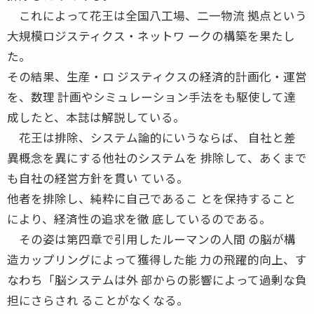
これによって花王は全国八工場、二一物流 拠点という
大規模ロジスティクス・ネットワ ークの構築を果たし
た。
その結果、生産・ロ ジスティクスの経済的計画化・運営
を、数理 計画やシミュレーション手法をも駆使して達
成したと、本誌は解説している。
花王は排除、システム論的にいうならば、 自社と差
異概念を異にする他社のシステムを 排除して、あくまで
も自社の経営方針を貫い ている。
他者を排除し、純粋に自己であるこ とを保持すること
により、経済性の追求を徹 底しているのである。
その姿は第四章で引用したルーマンの人間 の脳が構
造カップリングによって獲得した能 力の飛躍的向上、す
なわち「脳システムは外 部からの影響によって過剰な負
担にさらされ ることがなくなる。