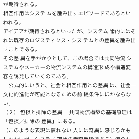
が期待される。
相互作用はシステ ムを産み出すエピソードであるとい
われる。
アイデアが期待されるといったが、システム 論的にはそ
れは既存のロジスティクス・シス テムとの差異を産み出
すことである。
その差 異を手がかりとして、この場合では共同物流 シ
ステムやメーカーの物流システムの構造形 成や構造変
容を誘発していくのである。
公式的にいうと、社会と相互作用との差異 は、社会─
文化的進化が可能となるための前 提条件にほかならな
い。
（２） 包摂と排除の差異 共同物流構築の基礎原理は
「包摂／排除の 差異」にある。
（このような表現は慣れない 人には奇異に感じるかも
しれないが、システ ム理論の常套手段である）何のた