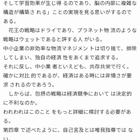
そして学習効果が生じ得 るのであり、脳の内部に複雑な
構造が構築さ れる」ことの実現を見る思いがするので
ある。
花王の戦略はドライであり、プラネット物 流のような
戦略はウェットであると評する人 がいる。
中小企業の非効率な物流マネジメン トは切り捨て、排除
してしまい、独自の経済 性をあくまで追求する。
それに反し、中小業 者といえども、共存共栄で行く。
確かに対比 的であるが、経済はある時には非情さが要
求 されるのであろう。
しからば、包摂の戦略は経済競争において は決定的
に不利なのか。
われわれはこのこと をもっと詳細に検討する必要があ
る。
第四章 で述べたように、自己言及とは唯我独尊では な
い。