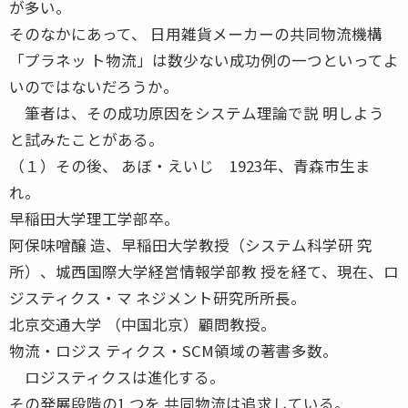
が多い。
そのなかにあって、 日用雑貨メーカーの共同物流機構
「プラネッ ト物流」は数少ない成功例の一つといってよ
いのではないだろうか。
筆者は、その成功原因をシステム理論で説 明しよう
と試みたことがある。
（１）その後、 あぼ・えいじ 1923年、青森市生ま
れ。
早稲田大学理工学部卒。
阿保味噌醸 造、早稲田大学教授（システム科学研 究
所）、城西国際大学経営情報学部教 授を経て、現在、ロ
ジスティクス・マ ネジメント研究所所長。
北京交通大学 （中国北京）顧問教授。
物流・ロジス ティクス・SCM領域の著書多数。
ロジスティクスは進化する。
その発展段階の1 つを 共同物流は追求している。