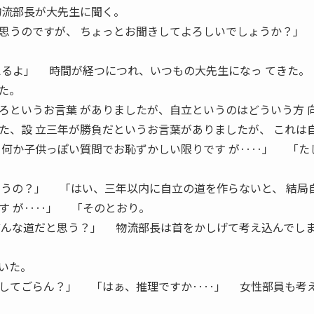
物流部長が大先生に聞く。
思うのですが、 ちょっとお聞きしてよろしいでしょうか？」
えるよ」 時間が経つにつれ、いつもの大先生になっ てきた。
た。
というお言葉 がありましたが、自立というのはどういう方 
た、設 立三年が勝負だというお言葉がありましたが、 これは
何か子供っぽい質問でお恥ずかしい限りです が‥‥」 「た
思うの？」 「はい、三年以内に自立の道を作らないと、 結局
す が‥‥」 「そのとおり。
どんな道だと思う？」 物流部長は首をかしげて考え込んでし
いた。
してごらん？」 「はぁ、推理ですか‥‥」 女性部員も考