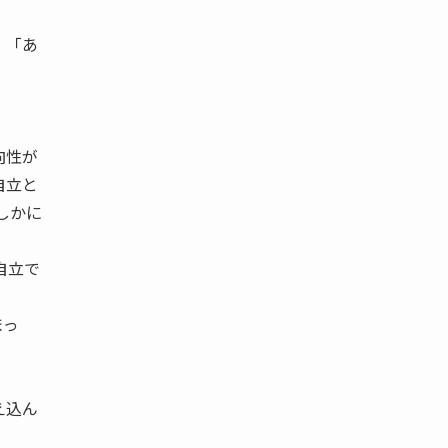
 「あ
向性が
自立と
しかに
自立で
まっ
え込ん