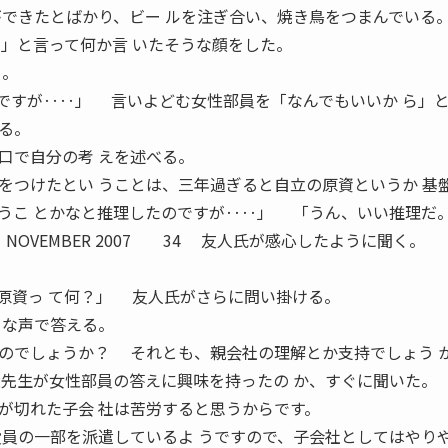
ができたとばかり、ビー ルを注ぎ合い、焼き鳥をつまんでいる
ー」と言って何か言 いたそうな顔をした。
く。
すが‥‥」 言いよどむ女性部員を「なんでもいいか ら」
る。
口で自分の考 えを述べる。
つけたとい うことは、三年過ぎると自立の原資というか 基
うこ とかなと推理したのですが‥‥」 「うん、いい推理だ
NOVEMBER 2007 34 友人氏が感心したように聞く。
原資っ て何？」 友人氏がさらに問い掛ける。
さな声で答える。
のでしょうか？ それとも、親会社の理解とか支持でしょう 
先生が女性部員の答えに興味を持ったの か、すぐに聞いた。
切れた子会 社は苦労すると思うからです。
役員の一部を派遣しているよ うですので、子会社としてはやり