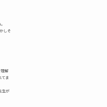
ね。
懐かしそ
で理解
れてま
先生が