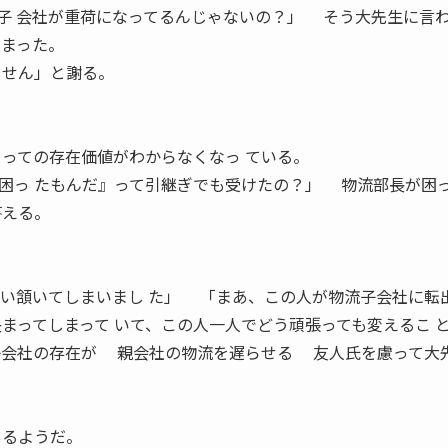
子 会社が重荷になってるんじゃないの？」 そう大先生に言
しまった。
ません」と謝る。
とっての存在価値がわからなくなっ ている。
困っ たもんだ』って引継ぎでも受けたの？」 物流部長が困
答える。
つい頷いてしまいまし た」 「まあ、この人が物流子会社に転
決まってしまって いて、この人一人でどう頑張っても変えるこ 
子会社の存在が 親会社の物流を遅らせる 友人氏を慮って大
あるようだ。