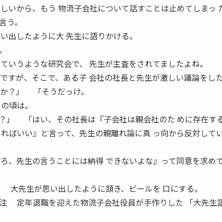
らしいから、もう 物流子会社について話すことは止めてしまっ
言う。
思い出したように大 先生に語りかける。
。
っていうような研究会で、 先生が主査をされてましたよね。
んですが、そこで、ある子 会社の社長と先生が激しい議論をし
すか？」 「そうだっけ。
あの頃は。
？」 「はい、その社長は『子会社は親会社のた めに存在す
やればいい』と言って、先生の親離れ論に真 っ向から反対して
だろ、先生の言うことには納得 できないよな』って同意を求め
」 大先生が思い出したように頷き、ビールを 口にする。
注 定年退職を迎えた物流子会社役員が手作りした 「大先生