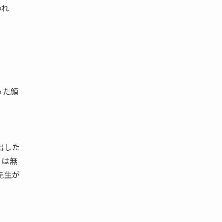
われ
った顔
出した
とは無
先生が