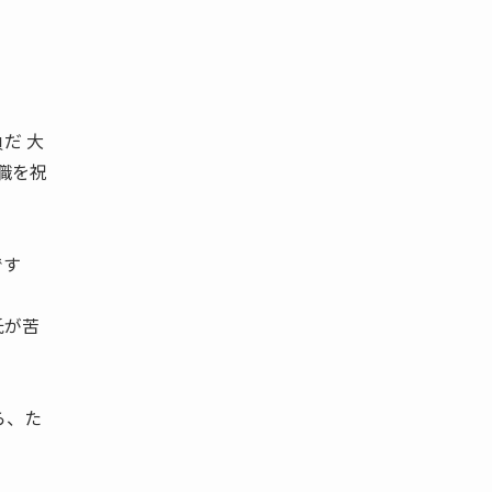
だ 大
職を祝
です
氏が苦
？」
ら、た