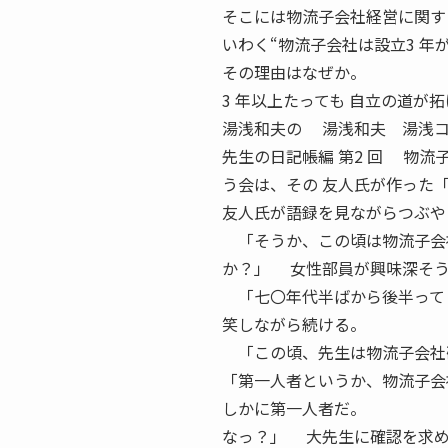
そこには物流子会社経営に関す
いわく“物流子会社は設立3 年
その理由はなぜか。
3 年以上たっても 自立の道が
湯浅和夫の 湯浅和夫 湯浅コン
先生の日記帳編 第2 回 物
う会は、その 友人氏が作った
友人氏が語録を見ながらつぶや
「そうか、この頃は物流子会社
か？」 女性部員が興味深そ
「七〇年代半ばから後半って
笑しながら続ける。
「この頃、先生は物流子会社
「第一人者というか、物流子会
しかに第一人者だ。
なっ？」 大先生に確認を求め