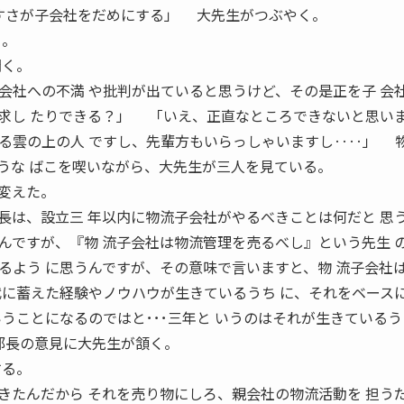
すさが子会社をだめにする」 大先生がつぶやく。
る。
聞く。
社への不満 や批判が出ていると思うけど、その是正を子 会
求し たりできる？」 「いえ、正直なところできないと思い
る雲の上の人 ですし、先輩方もいらっしゃいますし‥‥」 
うな ばこを喫いながら、大先生が三人を見ている。
変えた。
は、設立三 年以内に物流子会社がやるべきことは何だと 思
ですが、『物 流子会社は物流管理を売るべし』という先生 
るよう に思うんですが、その意味で言いますと、物 流子会社
代に蓄えた経験やノウハウが生きているうち に、それをベース
うことになるのではと･･･三年と いうのはそれが生きている
部長の意見に大先生が頷く。
する。
たんだから それを売り物にしろ、親会社の物流活動を 担う