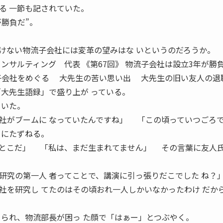
る 一節も記されていた。
が勝負だ”。
拓けない物流子会社には変革の望みはな いというのだろうか。
サルティング 代表 《第67回》 物流子会社は設立3年が勝負
流子会社をめぐる 大先生の苦い思い出 大先生の旧い友人の退
「大先生語録」で盛り上が っている。
 いた。
がブームに なっていたんですね」 「この頃っていつごろ
うにたずねる。
とこだ」 「私は、まだ生まれてません」 その言葉に友人
研究の第一人 者ってことで、講演に引っ張りだこでした ね
社を研究し てたのはその頃おれ一人しかいなかったわけ だか
られ、物流部長が困っ た顔で「はぁー」とつぶやく。