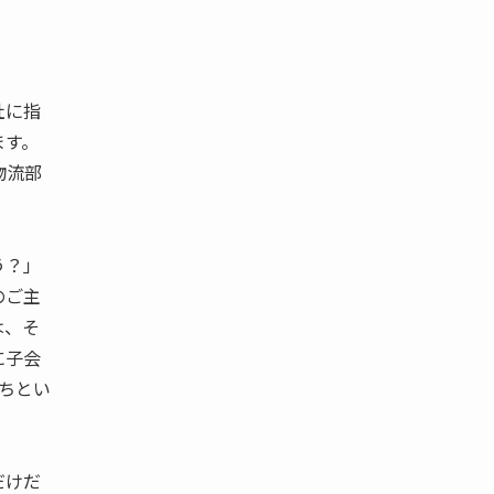
社に指
ます。
物流部
う？」
のご主
は、そ
に子会
うちとい
だけだ