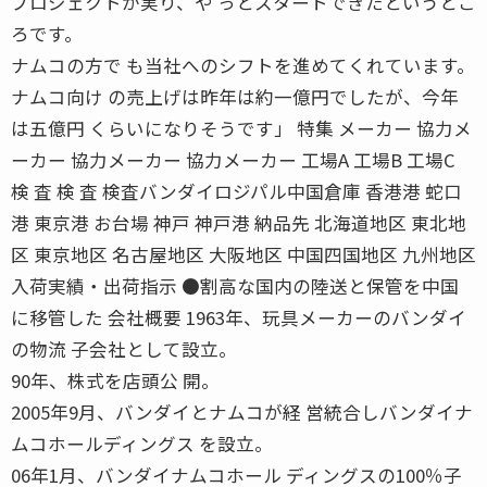
プロジェクトが実り、や っとスタートできたというとこ
ろです。
ナムコの方で も当社へのシフトを進めてくれています。
ナムコ向け の売上げは昨年は約一億円でしたが、今年
は五億円 くらいになりそうです」 特集 メーカー 協力メ
ーカー 協力メーカー 協力メーカー 工場A 工場B 工場C
検 査 検 査 検査バンダイロジパル中国倉庫 香港港 蛇口
港 東京港 お台場 神戸 神戸港 納品先 北海道地区 東北地
区 東京地区 名古屋地区 大阪地区 中国四国地区 九州地区
入荷実績・出荷指示 ●割高な国内の陸送と保管を中国
に移管した 会社概要 1963年、玩具メーカーのバンダイ
の物流 子会社として設立。
90年、株式を店頭公 開。
2005年9月、バンダイとナムコが経 営統合しバンダイナ
ムコホールディングス を設立。
06年1月、バンダイナムコホール ディングスの100％子