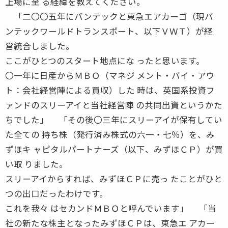
上場に至 る経緯を教えてください。
「二〇〇五年にバンテックと東急エアカーゴ（現バ
ンテックワールドトランスポート、以下ＶＷＴ）が経
営統合しました。
ここがひとつのスタート地点にな ったと思います。
〇一年に日産からＭＢＯ（マネジ メント・バイ・アウ
ト：会社経営陣による買収）した 時は、英国系投資フ
ァンドのスリーアイと当社経営陣 の共同出資というかた
ちでした」 「その後〇三年にスリーアイが保有してい
た全ての 持ち株（発行済み株式の六一・七％）を、み
ずほキ ャピタルパートナーズ（以下、みずほＣＰ）が買
い取 りました。
スリーアイからすれば、みずほＣＰに売っ たことがひと
つの出口だったわけです。
これを我々 はセカンドＭＢＯと呼んでいます」 「当
社の新たな株主となったみずほＣＰは、東急エ アカー