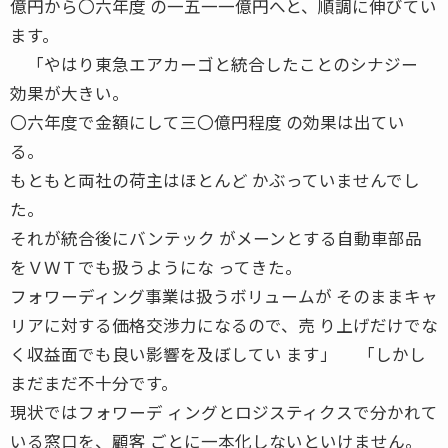
億円から〇六年度 の一五一一億円へと、順調に伸びてい
ます。
「やはり東急エアカーゴと統合したことのシナジー
効果が大きい。
〇六年度で金額にして三〇億円程度 の効果は出てい
る。
もともと両社の荷主はほとんど かぶっていませんでし
た。
それが統合後にバンテック がメーンとする自動車部品
をＶＷＴでも扱うようにな ってきた。
フォワーディング事業は扱うボリュームが そのままキャ
リアに対する価格交渉力になるので、売 り上げだけでな
く収益面でも良い影響を及ぼしてい ます」 「しかし
まだまだ不十分です。
現状ではフォワーデ ィングとロジスティクスで分かれて
いる窓口を、顧客 ごとに一本化しないといけません。