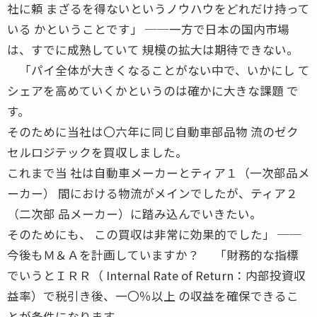
社に頼 まざるを得ないというノウハウをどれだけ持って
いる かということです」 ──一方で日本の国内市場
は、すでに成熟していて 規模の拡大は期待できない。
「パイ全体が大きくなることがない中で、いかにし て
シェアを高めていくかというのは確かに大きな課題 で
す。
そのために当社は〇六年に同じ自動車部品物 流のゼク
セルロジテックを買収しました。
これまで当 社は自動車メーカーとティア１（一次部品メ
ーカー） 間における物流がメインでしたが、ティア２
（二次部 品メーカー）に踏み込んでいきたい。
そのためにも、 この買収は非常に効果的でした」 ──
今後もＭ＆Ａを計画していますか？ 「財務的な指標
でいうとＩＲＲ（ Internal Rate of Return：内部投資収
益率）で税引き後、一〇％以上 の収益を確保できるこ
とが条件になります。