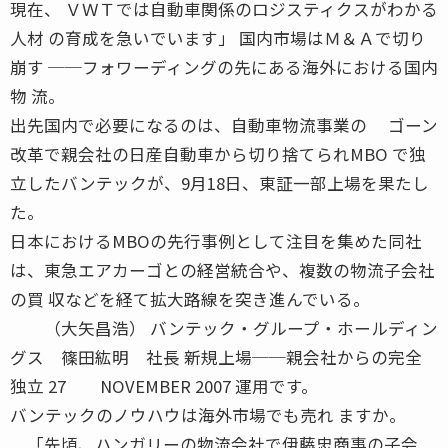
現在、 ＶＷＴでは自動車関係のロジスティクスがわかる
人材 の育成を急いでいます」 国内市場はＭ＆Ａで切り
崩す ──フォワーディングの先にある海外における国内
物 流。
出先国内で必要になるのは、自動車物流事業の ゴーン
改革で親会社の日産自動車から切り捨てられMBO で独
立したバンテックが、9月18日、東証一部上場を果たし
た。
日本におけるMBOの先行事例として注目を集めた同社
は、東急エアカーゴとの経営統合や、複数の物流子会社
の買 収などを経て拡大路線を突き進んでいる。
（大矢昌浩） バンテック・グループ・ホールディン
グス 篠田紘明 社長 新規上場──親会社からの完全
独立 27 NOVEMBER 2007 運用です。
バンテックのノウハウは海外市場でも売れ ますか。
「先頃、ハンガリーの物流会社で伊藤忠商事の子会