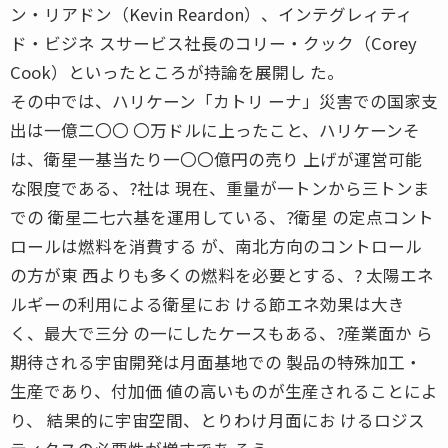
ン・リアドン（Kevin Reardon）、インテグレィティ
ド・ビジネ スサービス社長のコリー・クック（Corey
Cook）といったところが持論を展開し た。
その中では、ハリケーン「カトリ ーナ」災害での国家支
出は一億二〇〇 〇万ドルに上ったこと、ハリケーンそ
は、衛星一基当たり一〇〇億円の売り 上げが運営可能
な限度である、?社は 現在、重量が一トンから三トンま
での 衛星二七六基を運用している、?衛星 の定点コント
ロールは燃料を消費する が、南北方向のコントロール
の方が東 西よりも多くの燃料を必要とする、? 太陽エネ
ルギーの利用による衛星にお ける節エネ効果は大き
く、最大で三分 の一にしたケースもある、?産業面か ら
期待される宇宙開発は月面基地での 製品の特殊加工・
生産であり、付加価 値の高いものが生産されることによ
り、 結果的に宇宙空間、とりわけ月面にお けるロジス