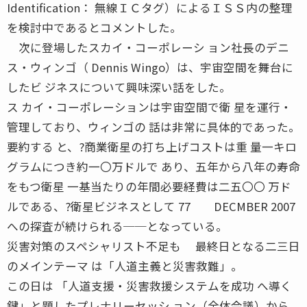
Identification： 無線ＩＣタグ）によるＩＳＳ内の整理
を検討中であるとコメントした。
次に登場したスカイ・コーポレーシ ョン社長のデニ
ス・ウィンゴ（ Dennis Wingo）は、宇宙空間を舞台に
したビ ジネスについて興味深い話をした。
ス カイ・コーポレーションは宇宙空間で衛 星を運行・
管理しており、ウィンゴの 話は非常に具体的であった。
要約する と、?商業衛星の打ち上げコストは重 量一キロ
グラムにつき約一〇万ドルで あり、五年から八年の寿命
をもつ衛星 一基当たりの年間必要経費は二五〇〇 万ド
ルである、?衛星ビジネスとして 77 DECMBER 2007
への探査が続けられる──となっている。
災害対策のスペシャリスト不足も 最終日となる二三日
のメインテーマ は「人道主義と災害救難」。
この日は 「人道支援・災害救援システムを成功 へ導く
鍵」と題したプレナリーセッシ ョン（全体会議）から