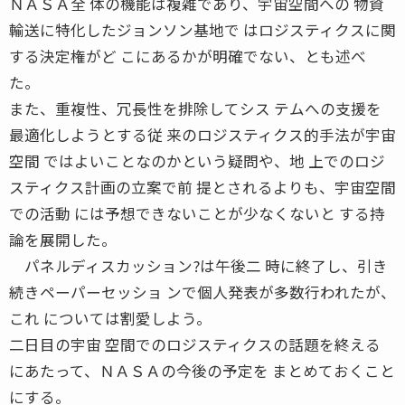
ＮＡＳＡ全 体の機能は複雑であり、宇宙空間への 物資
輸送に特化したジョンソン基地で はロジスティクスに関
する決定権がど こにあるかが明確でない、とも述べ
た。
また、重複性、冗長性を排除してシス テムへの支援を
最適化しようとする従 来のロジスティクス的手法が宇宙
空間 ではよいことなのかという疑問や、地 上でのロジ
スティクス計画の立案で前 提とされるよりも、宇宙空間
での活動 には予想できないことが少なくないと する持
論を展開した。
パネルディスカッション?は午後二 時に終了し、引き
続きペーパーセッショ ンで個人発表が多数行われたが、
これ については割愛しよう。
二日目の宇宙 空間でのロジスティクスの話題を終える
にあたって、ＮＡＳＡの今後の予定を まとめておくこと
にする。