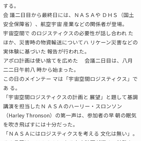
する。
会 議二日目から最終日には、ＮＡＳＡや ＤＨＳ（国土
安全保障省）、航空宇宙 産業などの関係者が登場。
宇宙空間で のロジスティクスの必要性が話し合われ た
ほか、災害時の物資輸送についてハ リケーン災害などの
実体験に基づいた 報告が行われた。
アポロ計画は使い捨てを広めた 会議二日目は、八月
二二日午前八 時から始まった。
この日のメインテー マは「宇宙空間ロジスティクス」で
あ る。
「宇宙空間ロジスティクスの計画と 展望」と題して基調
講演を担当したＮ ＡＳＡのハーリー・スロンソン
（Harley Thronson）の第一声は、参加者の早 朝の眠気
を吹き飛ばすには十分だった。
「ＮＡＳＡにはロジスティクスを考える 文化は無い」。