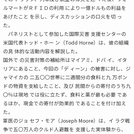
ルマートがＲＦＩＤの利用 により一億ドルもの利益を
あげたこと を示し、ディスカッションの口火を切 っ
た。
パネリストとして参加した国際災害 支援センターの
米国代表トッド・ホー ン（Todd Horne）は、彼の組織
の具 体的な活動内容を解説した。
国外で の災害対策の補給所はマイアミ、ドバ イ、イタ
リアにあること、今回の「デ ィーン」の被害に対し、ジ
ャマイカの 二五〇〇世帯に二週間分の食料と九 万ポン
ドの物資を支給したこと、及び 民間からの寄付のうち九
〇％は現地 では役に立たず、食料と薬が最も必要 であ
るほか、現金での寄付が効果的 であることを付け加え
た。
軍医のジョ セフ・モア（Joseph Moore）は、イ ラク戦
争で五〇万人のクルド人避難を 支援した実体験から、