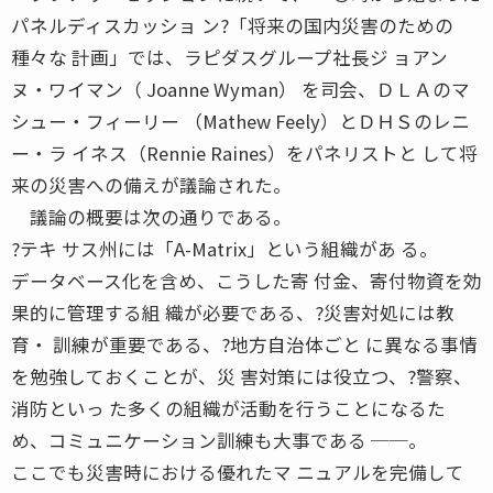
パネルディスカッショ ン?「将来の国内災害のための
種々な 計画」では、ラピダスグループ社長ジ ョアン
ヌ・ワイマン（ Joanne Wyman） を司会、ＤＬＡのマ
シュー・フィーリー （Mathew Feely）とＤＨＳのレニ
ー・ラ イネス（Rennie Raines）をパネリストと して将
来の災害への備えが議論された。
議論の概要は次の通りである。
?テキ サス州には「A-Matrix」という組織があ る。
データベース化を含め、こうした寄 付金、寄付物資を効
果的に管理する組 織が必要である、?災害対処には教
育・ 訓練が重要である、?地方自治体ごと に異なる事情
を勉強しておくことが、災 害対策には役立つ、?警察、
消防といっ た多くの組織が活動を行うことになるた
め、コミュニケーション訓練も大事である ──。
ここでも災害時における優れたマ ニュアルを完備して