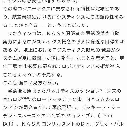
ティクスの必要性が増すであ ろう。
その際ロジスティクスに要求され る特性は完結性であ
り、航空母艦にお けるロジスティクスにその類似性をみ
る ことができる──ということだった。
またウィンゴは、ＮＡＳＡ関係者の 意識改革や自助
努力によるロジスティ クス概念の導入は身近な目標では
ある が、地上におけるロジスティクス概念の 発展がシ
ステム運用に慣熟した後に発 生したことを考えると、宇
宙工場では 必要に駆られてロジスティクス技術が導 入
されるであろうと予見する。
これも 面白い見方だろう。
昼食後に始まったパネルディスカッ ション?「未来の
宇宙ロジ活動のロー ドマップ」では、ＮＡＳＡのスロ
ンソ ンが司会者として再度登場し、ロッキ ード・マー
チン・スペースシステムズの ジョン・ブル（ John
Bull）、ＮＡＳＡ コンサルタントのＤｒ．グリオ・バル