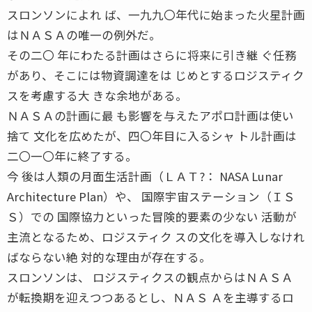
スロンソンによれ ば、一九九〇年代に始まった火星計画
はＮＡＳＡの唯一の例外だ。
その二〇 年にわたる計画はさらに将来に引き継 ぐ任務
があり、そこには物資調達をは じめとするロジスティク
スを考慮する大 きな余地がある。
ＮＡＳＡの計画に最 も影響を与えたアポロ計画は使い
捨て 文化を広めたが、四〇年目に入るシャ トル計画は
二〇一〇年に終了する。
今 後は人類の月面生活計画（ＬＡＴ?： NASA Lunar
Architecture Plan）や、 国際宇宙ステーション（ＩＳ
Ｓ）での 国際協力といった冒険的要素の少ない 活動が
主流となるため、ロジスティク スの文化を導入しなけれ
ばならない絶 対的な理由が存在する。
スロンソンは、 ロジスティクスの観点からはＮＡＳＡ
が転換期を迎えつつあるとし、ＮＡＳ Ａを主導するロ