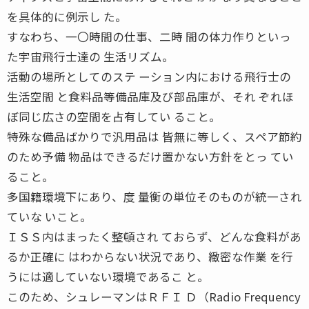
を具体的に例示し た。
すなわち、一〇時間の仕事、二時 間の体力作りといっ
た宇宙飛行士達の 生活リズム。
活動の場所としてのステ ーション内における飛行士の
生活空間 と食料品等備品庫及び部品庫が、それ ぞれほ
ぼ同じ広さの空間を占有してい ること。
特殊な備品ばかりで汎用品は 皆無に等しく、スペア節約
のため予備 物品はできるだけ置かない方針をとっ てい
ること。
多国籍環境下にあり、度 量衡の単位そのものが統一され
ていな いこと。
ＩＳＳ内はまったく整頓され ておらず、どんな食料があ
るか正確に はわからない状況であり、緻密な作業 を行
うには適していない環境であるこ と。
このため、シュレーマンはＲＦＩ Ｄ（Radio Frequency