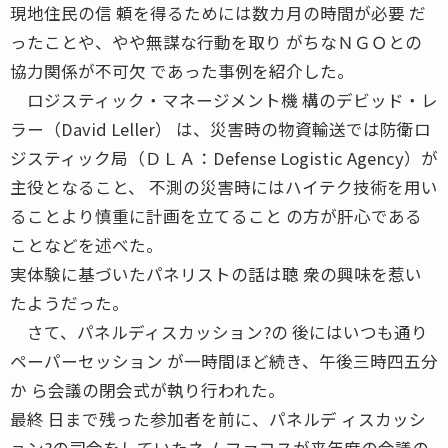
現地住民の信 頼を得るためには数カ月の時間が必要 だ
ったことや、やや無謀な行動を取り がちなＮＧＯとの
協力関係が不可欠 であった事例を紹介した。
ロジスティック・マネージメント機 構のデビッド・レ
ラー（David Leller） は、災害時の物資輸送では防衛ロ
ジスティック局（ＤＬＡ：Defense Logistic Agency）が
主役となること、 不測の災害時にはハイテク技術を用い
ることより慎重に計画を立てること の方が肝心である
ことなどを述べた。
実体験に基づいたパネリストの話は聴 衆の興味を惹い
たようだった。
さて、パネルディスカッション?の 後にはいつも通り
ペーパーセッション が一時間ほど続き、午後三時四五分
か ら会議の閉会式が執り行われた。
最終 日まで残った参加者を前に、パネルデ ィスカッシ
ョン?の司会をしていたネ ムファコスが来年度の会議の