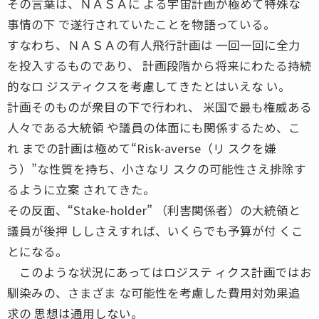
その言葉は、ＮＡＳＡに よる宇宙計画が極めて特殊な
事情の下 で遂行されていたことを物語っている。
すなわち、ＮＡＳＡの有人飛行計画は 一回一回に全力
を投入するものであり、 計画段階から将来にわたる持続
的なロ ジスティクスを考慮してきたとはいえな い。
計画そのものが衆目の下で行われ、 米国で最も権威ある
人々である大統領 や議員の体面にも関係するため、こ
れ までの計画は極めて“Risk-averse（リ スクを嫌
う）”な性質を持ち、小さなリ スクの可能性さえ排除す
るように立案 されてきた。
その反面、“Stake-holder” （利害関係者）の大統領と
議員が後押 ししさえすれば、いくらでも予算が付 くこ
とになる。
このような状況にあってはロジステ ィクス計画ではお
馴染みの、さまざま な可能性を考慮した費用対効果追
求の 思想は通用しない。