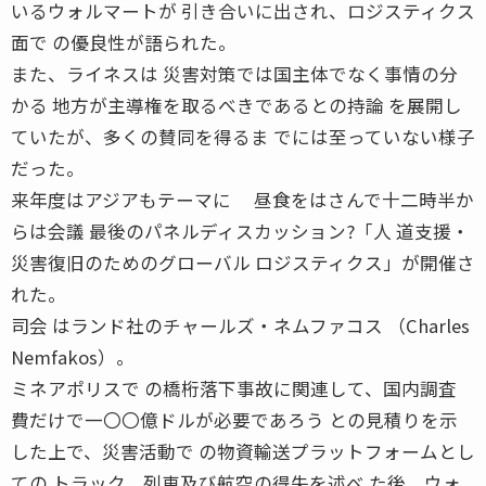
いるウォルマートが 引き合いに出され、ロジスティクス
面で の優良性が語られた。
また、ライネスは 災害対策では国主体でなく事情の分
かる 地方が主導権を取るべきであるとの持論 を展開し
ていたが、多くの賛同を得るま でには至っていない様子
だった。
来年度はアジアもテーマに 昼食をはさんで十二時半か
らは会議 最後のパネルディスカッション?「人 道支援・
災害復旧のためのグローバル ロジスティクス」が開催さ
れた。
司会 はランド社のチャールズ・ネムファコス （Charles
Nemfakos）。
ミネアポリスで の橋桁落下事故に関連して、国内調査
費だけで一〇〇億ドルが必要であろう との見積りを示
した上で、災害活動で の物資輸送プラットフォームとし
ての トラック、列車及び航空の得失を述べ た後、ウォ