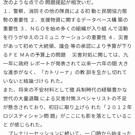
次のような点での 問題提起が相次いだ。
１．警察、消防その他の隊員による初 動と民間協力態
勢の重要性 ２．支援物資に関するデータベース構 築の
重要性 ３．ＮＧＯを始め多くの組織が入り組 んで活動
を行うがゆえのコミュニ ケーションの重要性 ４．災害
があって初めて大統領、議会 等の承認により予算が下り
るＦＥ ＭＡの予算上の問題 災害対処に関しては、九
一年に政府 レポートが発表されて以来一六年の間 大き
な進歩がなく、「カトリーナ」の教 訓を生かし切れて
いないと結論づけら れた。
また、将来の不安材料として徴 兵制時代の経験豊かな
世代の大量退職 による災害対策スペシャリストの不足
が懸念されており、初日に取り上げら れた「２０１２年
ロジスティシャン問 題」がここにも影を落としているこ
と が感じられた。
プレナリーセッションに続いて、一 〇時から始まった