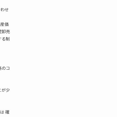
合わせ
生産価
望卸売
する制
格のコ
とが少
は 確