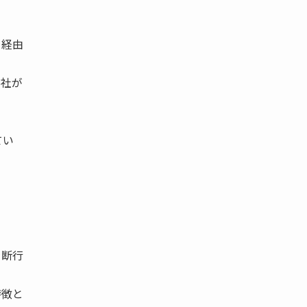
を経由
四社が
てい
を断行
特徴と