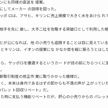
ンにも同様の直送を 提案。
にしてメーカー の説得を図った。
ッポ ロは、アサヒ、キリンに売上規模で大きく水をあけら れ
相手を先に 崩し、大手二社を攻略する突破口として利用した格
とが公になれば、他 の小売りも追随することは目に見えてい
ヒとキリンは、イオンの提案にな かなか首を縦に振ろうとはし
なら、サッポロを優遇するというカー ドが目の前にちらつくに
た。
新取引制度の修正作 業に取りかかった模様だ。
なく、本来は身内であるはずの卸からも不満の声が 上がってい
パレッ ト回収リベート」だ。
 た時に支払う機能リベートだが、肝心の小売りからの パレッ