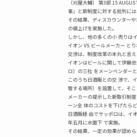
（刈屋大輔） 第3部 15 AUG
事」と新制度に対する批判には
その結果、ディスカウンターや
の値上げを実施した。
しかし、他の多くの小 売りは
イオン VS ビールメーカー 
交渉は、制度改革の本丸と言え
イオンはビールに関して伊藤忠
ロ）の三社 をメーンベンダー
このうち日酒販との交 渉で、
管する場所）を設置して、そこ
メーカーの提示した新取引制度
ーン全 体のコストを下げたら
日酒販経 由でサッポロは、イ
年五月に水面下 で実施。
その結果、一定の効果が認めら