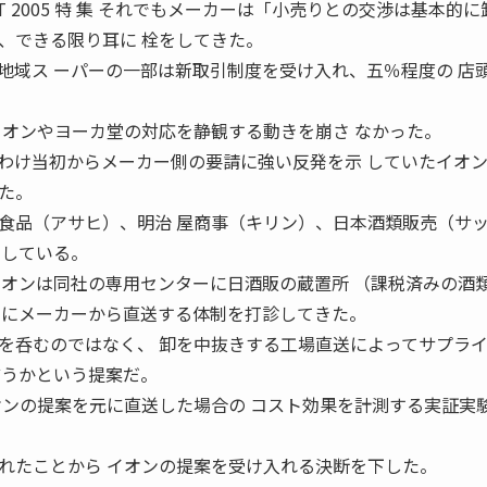
UST 2005 特 集 それでもメーカーは「小売りとの交渉は基本的に
、できる限り耳に 栓をしてきた。
地域ス ーパーの一部は新取引制度を受け入れ、五％程度の 店
イオンやヨーカ堂の対応を静観する動きを崩さ なかった。
とりわけ当初からメーカー側の要請に強い反発を示 していたイオ
た。
食品（アサヒ）、明治 屋商事（キリン）、日本酒類販売（サ
としている。
イオンは同社の専用センターに日酒販の蔵置所 （課税済みの酒
 にメーカーから直送する体制を打診してきた。
を呑むのではなく、 卸を中抜きする工場直送によってサプラ
どうかという提案だ。
オンの提案を元に直送した場合の コスト効果を計測する実証実
れたことから イオンの提案を受け入れる決断を下した。