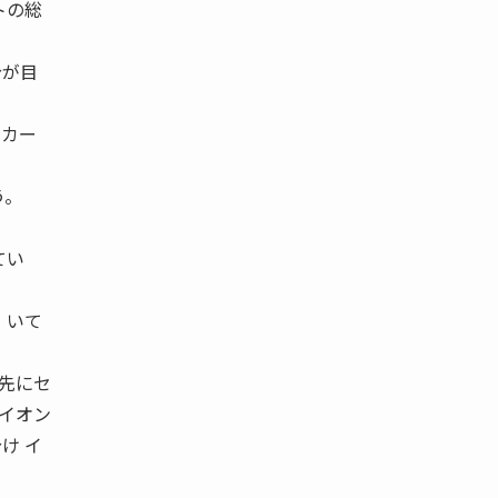
トの総
分が目
ーカー
う。
てい
 いて
 先にセ
 イオン
け イ