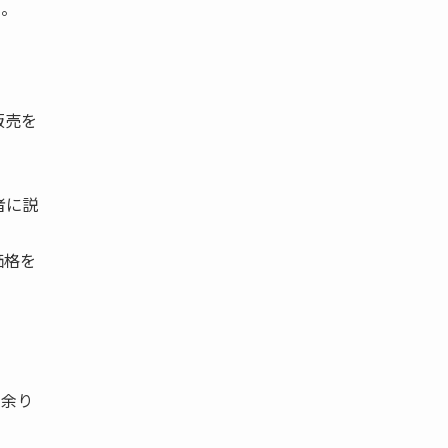
た。
販売を
者に説
価格を
年余り