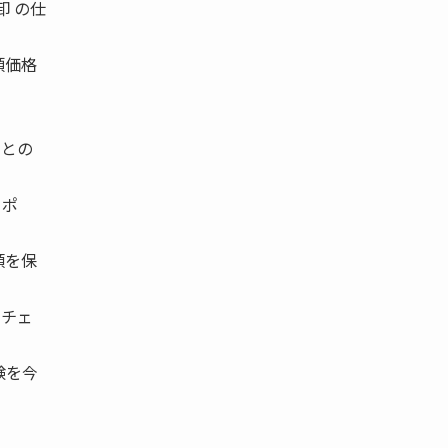
卸 の仕
頭価格
ンとの
ッポ
類を保
イチェ
験を今