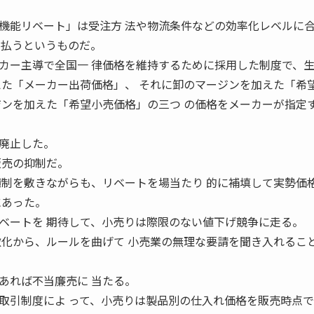
機能リベート」は受注方 法や物流条件などの効率化レベルに
支払うというものだ。
カー主導で全国一 律価格を維持するために採用した制度で、
えた「メーカー出荷価格」、 それに卸のマージンを加えた「希
ジンを加えた「希望小売価格」の三つ の価格をメーカーが指定
廃止した。
販売の抑制だ。
値制を敷きながらも、リベートを場当たり 的に補填して実勢価
にあった。
ベートを 期待して、小売りは際限のない値下げ競争に走る。
激化から、ルールを曲げて 小売業の無理な要請を聞き入れるこ
あれば不当廉売に 当たる。
取引制度によ って、小売りは製品別の仕入れ価格を販売時点で