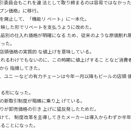
引委員会もこれを違 法として取り締まるのは容易ではなかっ
プン価格」に移行。
を廃止して、「機能リ ベート」に一本化。
 映した形でリベートを支払うように改めた。
商品別の仕入れ価格が明確になる ため、従来のような原価割れ
だった。
店頭価格の実質的 な値上げを意味している。
されるわけでもないのに、この時期に値上げするこ となど消費
から 指摘してきた。
、ユニ ーなどの有力チェーンは今年一月以降もビールの店頭 
する形になった。
の新取引制度が暗礁に乗り上 げている。
りが卸売価格の引き 上げに猛反発したためだ。
けて、 制度改革を主導してきたメーカーは導入からわずか半
れることになった。