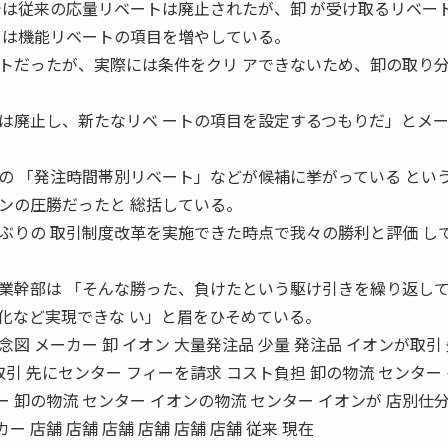
では従来の応量リベートは廃止されたが、卸 が受け取るリベー
ーは機能リベートの項目を増やしている。
トだったが、実際には条件をクリ アできないため、卸の取り
は廃止し、新たなリベ ートの項目を設定するつもりだ」とメ
の 「発注時間帯別リベート」などが候補に挙がっている とい
ンの圧勝だったと 総括している。
ぶりの 取引制度改革を実施できた時点で我々の勝利と評価 し
業幹部は 「そんな勝った、負けたという駆け引きを繰り返して
化など実現できな い」と眉をひそめている。
 メーカー 卸 イオン 大量発注品 少量 発注品 イオンが取引
引 先にセンター フィーを請求 コスト負担 卸の物流 センター
ー 卸の物流 センター イオンの物流 センター イオンが 店別仕分
ー 店舗 店舗 店舗 店舗 店舗 店舗 従来 現在