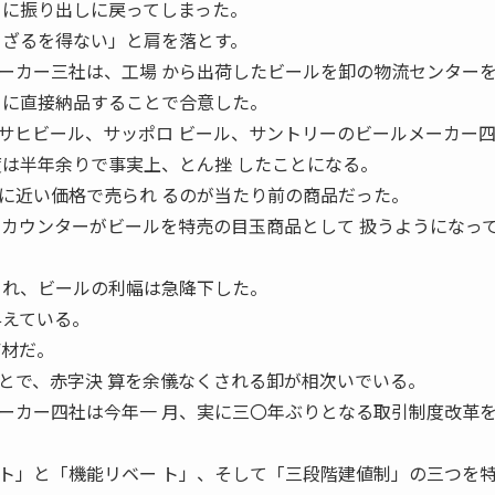
 に振り出しに戻ってしまった。
さざるを得ない」と肩を落とす。
ーカー三社は、工場 から出荷したビールを卸の物流センター
ーに直接納品することで合意した。
サヒビール、サッポロ ビール、サントリーのビールメーカー
度は半年余りで事実上、とん挫 したことになる。
に近い価格で売られ るのが当たり前の商品だった。
スカウンターがビールを特売の目玉商品として 扱うようになっ
され、ビールの利幅は急降下した。
与えている。
商材だ。
とで、赤字決 算を余儀なくされる卸が相次いでいる。
ーカー四社は今年一 月、実に三〇年ぶりとなる取引制度改革
ト」と「機能リベー ト」、そして「三段階建値制」の三つを