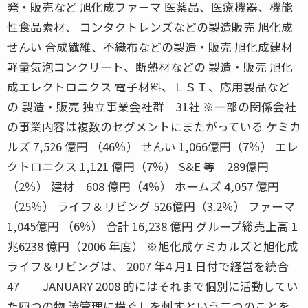
発・販売など 旭化成ファーマ 医薬品、医療機器、機能
性食品素材、 コンタクトレンズなどの製造販売 旭化成
せんい 合成繊維、不織布などの製造・販売 旭化成建材
軽量気泡コンクリート、断熱材などの 製造・販売 旭化
成エレクトロニクス 電子材料、ＬＳＩ、応用製品など
の 製造・販売 独立事業会社群 31社 ※一部の関係会社
の事業内容は複数のセグメントにまたがっている ケミカ
ルズ 7,526 億円 （46％） せんい 1,066億円（7％） エレ
クトロニクス 1,121 億円（7％） S&E 等 289億円
（2％） 建材 608 億円（4％） ホームズ 4,057 億円
（25％） ライフ＆リビング 526億円（3.2％） ファーマ
1,045億円 （6％） 合計 16,238 億円 グループ総売上高 1
兆6238 億円（2006 年度） ※旭化成ケミカルズと旭化成
ライフ＆リビングは、 2007 年4 月1 日付で経営を統合
47 JANUARY 2008 的にはそれまで個別に活動してい
た四つの物 流管理に横ぐしを刺すという二つのことを