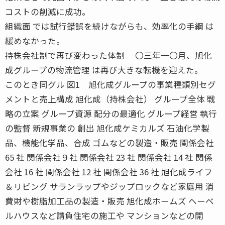
コストの削減に成功。
組織面 では試行錯誤を続けながらも、効率化の手綱 は
緩めなかった。
持株会社制で再び変わった体制 〇三年一〇月、旭化
成グループの物流管理 は再び大きな転機を迎えた。
このとき同グル 図1 旭化成グループの事業種類別セグ
メントと売上構成 旭化成（持株会社） グループ全体 戦
略の立案 グループ資源 配分の最適化 グループ経営 執行
の監督 新規事業の 創出 旭化成ケミカルズ 石油化学製
品、機能化学品、合成 ゴムなどの製造・販売 関係会社
65 社 関係会社９社 関係会社 23 社 関係会社 14 社 関係
会社 16 社 関係会社 12 社 関係会社 36 社 旭化成ライフ
＆リビング サランラップやジップロックなど家庭用 消
費財や樹脂加工品の製造・販売 旭化成ホームズ ヘーベ
ルハウスなど請負住宅の施工や マンションなどの開