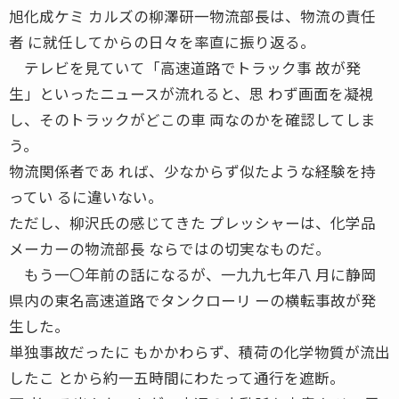
旭化成ケミ カルズの柳澤研一物流部長は、物流の責任
者 に就任してからの日々を率直に振り返る。
テレビを見ていて「高速道路でトラック事 故が発
生」といったニュースが流れると、思 わず画面を凝視
し、そのトラックがどこの車 両なのかを確認してしま
う。
物流関係者であ れば、少なからず似たような経験を持
ってい るに違いない。
ただし、柳沢氏の感じてきた プレッシャーは、化学品
メーカーの物流部長 ならではの切実なものだ。
もう一〇年前の話になるが、一九九七年八 月に静岡
県内の東名高速道路でタンクローリ ーの横転事故が発
生した。
単独事故だったに もかかわらず、積荷の化学物質が流出
したこ とから約一五時間にわたって通行を遮断。