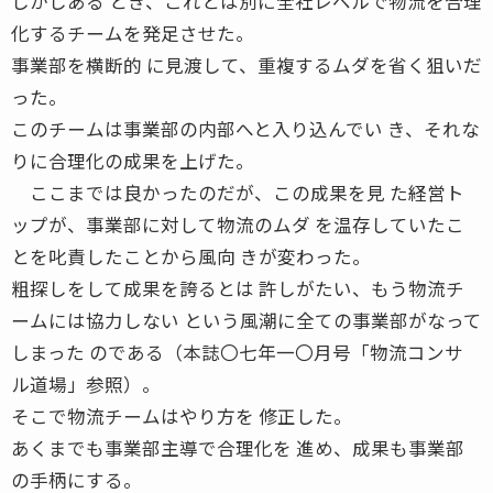
しかしある とき、これとは別に全社レベルで物流を合理
化するチームを発足させた。
事業部を横断的 に見渡して、重複するムダを省く狙いだ
った。
このチームは事業部の内部へと入り込んでい き、それな
りに合理化の成果を上げた。
ここまでは良かったのだが、この成果を見 た経営ト
ップが、事業部に対して物流のムダ を温存していたこ
とを叱責したことから風向 きが変わった。
粗探しをして成果を誇るとは 許しがたい、もう物流チ
ームには協力しない という風潮に全ての事業部がなって
しまった のである（本誌〇七年一〇月号「物流コンサ
ル道場」参照）。
そこで物流チームはやり方を 修正した。
あくまでも事業部主導で合理化を 進め、成果も事業部
の手柄にする。