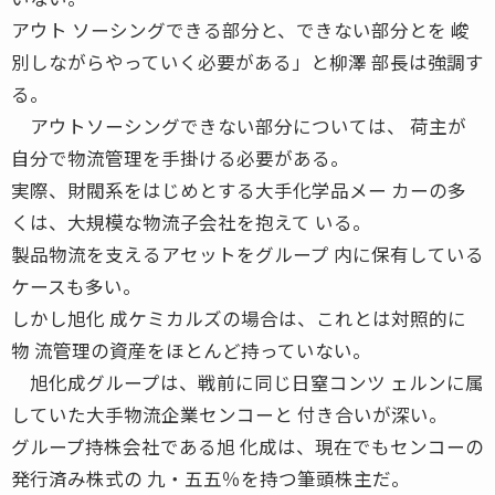
アウト ソーシングできる部分と、できない部分とを 峻
別しながらやっていく必要がある」と柳澤 部長は強調す
る。
アウトソーシングできない部分については、 荷主が
自分で物流管理を手掛ける必要がある。
実際、財閥系をはじめとする大手化学品メー カーの多
くは、大規模な物流子会社を抱えて いる。
製品物流を支えるアセットをグループ 内に保有している
ケースも多い。
しかし旭化 成ケミカルズの場合は、これとは対照的に
物 流管理の資産をほとんど持っていない。
旭化成グループは、戦前に同じ日窒コンツ ェルンに属
していた大手物流企業センコーと 付き合いが深い。
グループ持株会社である旭 化成は、現在でもセンコーの
発行済み株式の 九・五五％を持つ筆頭株主だ。