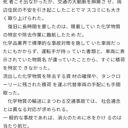
死 者こそ出なかったが、交通の大動脈を麻痺さ せ、周
辺住民の不安を引き起こしたことでマ スコミにも大き
く取り上げられた。
復旧に長時間を要したのは、積載してい た化学物質
の特定や除去作業に難航したため だ。
化学品業界で標準的な事故対策を施して いた車両だっ
たにもかからず、運転手が持っ ていた書類と、車両に表
示されていた物質名 が違っていたことから、すぐに積荷
を特定で きなかった。
流出した化学物質を除去する資 材の確保や、タンクロ
ーリーに残された積荷 を運ぶ代替車両の手配にも手間
取った。
化学物質の輸送にまつわる交通事故では、 社会通念
とは異なる対応が求められる。
一 般的な事故であれば、消火のために水をかけ るのは
当たり前だ。