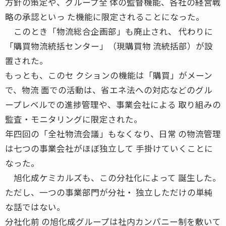
方針の策定や、グループ全 体の監督機能、各社の経営戦
略の承認といっ た機能に限定されることになった。
このとき「物流総合企画部」も廃止され、 代わりに
「購買物流統括センター」（現購買物 流統括部）が設
置された。
もっとも、このセ クションの機能は「購買」がメーン
で、物流 面での活動は、省エネ法への対応などのグル
ープレベルでの進捗管理や、事業会社による 取り組みの
監査・モニタリングに限定された。
年四回の「全社物流会議」もなくなり、日常 の物流管理
は七つの事業会社がほぼ独立して 手掛けていくことに
なった。
旭化成ケミカルズも、この分社化によって 誕生した。
ただし、一つの事業部門が分社・ 独立しただけの単純
な話ではない。
分社化前 の旭化成グループは社内カンパニー制を敷いて