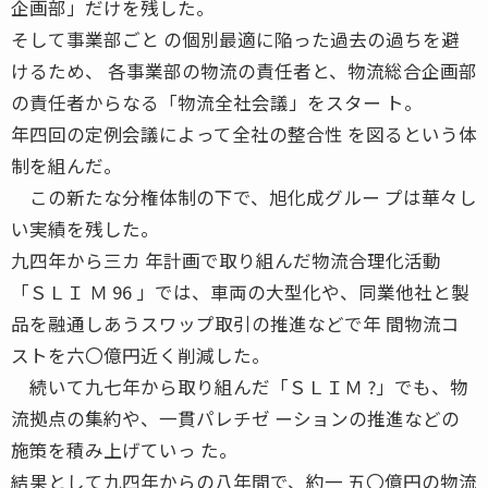
企画部」だけを残した。
そして事業部ごと の個別最適に陥った過去の過ちを避
けるため、 各事業部の物流の責任者と、物流総合企画部
の責任者からなる「物流全社会議」をスター ト。
年四回の定例会議によって全社の整合性 を図るという体
制を組んだ。
この新たな分権体制の下で、旭化成グルー プは華々し
い実績を残した。
九四年から三カ 年計画で取り組んだ物流合理化活動
「ＳＬＩ Ｍ 96 」では、車両の大型化や、同業他社と製
品を融通しあうスワップ取引の推進などで年 間物流コ
ストを六〇億円近く削減した。
続いて九七年から取り組んだ「ＳＬＩＭ ?」でも、物
流拠点の集約や、一貫パレチゼ ーションの推進などの
施策を積み上げていっ た。
結果として九四年からの八年間で、約一 五〇億円の物流