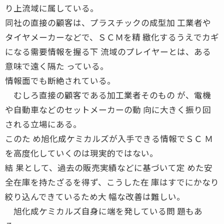
り上流域に属している。
同社の直接の顧客は、プラスチックの成型加 工業者や
タイヤメーカーなどで、ＳＣＭを精 緻化するうえでカギ
になる需要情報を握る下 流域のプレイヤーとは、ある
意味で遠く隔た っている。
情報面でも断絶されている。
むしろ直接の顧客である加工業者そのもの が、電機
や自動車などのセットメーカーの動 向に大きく振り回
される立場にある。
このた め旭化成ケミカルズが入手できる情報でＳＣ Ｍ
を高度化していくのは現実的ではない。
結 果として、過去の販売実績などに基づいて定 めた安
全在庫を持たざるを得ず、こうした在 庫はすでにかなり
絞り込んできているため大 幅な改善は難しい。
旭化成ケミカルズ自身に端を発している問 題もあ