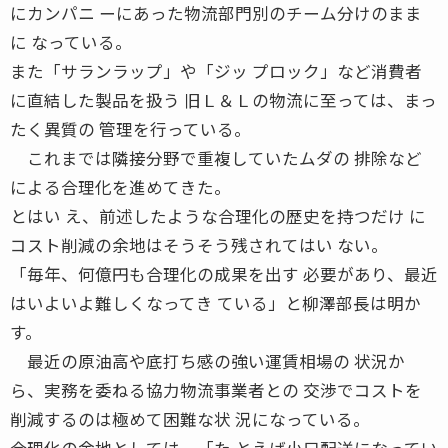
にカンパニ ーにあった物流部門別のチーム分けのまま
に なっている。
また「サランラップ」や「ジッ プロック」など消費者
に直結した製品を扱う 旧Ｌ＆Ｌの物流に至っては、まっ
たく異質の 管理を行っている。
これまでは隣接分野で重複していたムダの 排除など
による合理化を進めてきた。
とはい え、前述したような合理化の歴史を持つだけ に
コスト削減の余地はそうそう残されてはい ない。
「毎年、何億円も合理化の成果を出す 必要があり、最近
はいよいよ難しくなってき ている」と柳澤部長は明か
す。
最近の原油高や底打ち感の強い運賃相場の 状況か
ら、実務を委ねる協力物流事業者との 交渉でコストを
削減するのは極めて困難な状 況になっている。
合理化の余地としては、「た とえば小口配送になってい