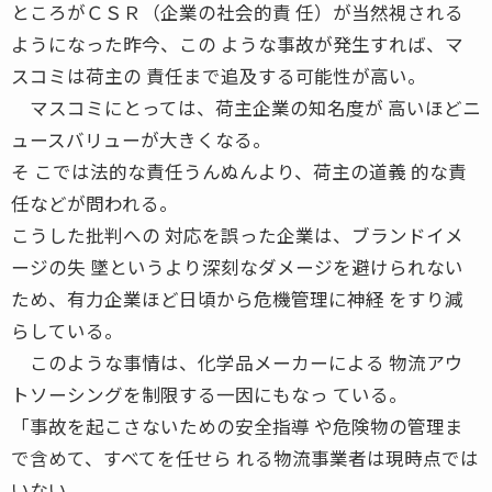
ところがＣＳＲ（企業の社会的責 任）が当然視される
ようになった昨今、この ような事故が発生すれば、マ
スコミは荷主の 責任まで追及する可能性が高い。
マスコミにとっては、荷主企業の知名度が 高いほどニ
ュースバリューが大きくなる。
そ こでは法的な責任うんぬんより、荷主の道義 的な責
任などが問われる。
こうした批判への 対応を誤った企業は、ブランドイメ
ージの失 墜というより深刻なダメージを避けられない
ため、有力企業ほど日頃から危機管理に神経 をすり減
らしている。
このような事情は、化学品メーカーによる 物流アウ
トソーシングを制限する一因にもなっ ている。
「事故を起こさないための安全指導 や危険物の管理ま
で含めて、すべてを任せら れる物流事業者は現時点では
いない。