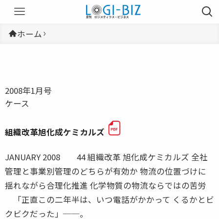
ホーム
2008年1月号
ケース
組織改革旭化成ケミカルズ
JANUARY 2008 44 組織改革 旭化成ケミカルズ 全社
管理と事業別管理のどちらが有効か 物流の位置づけに
揺れながら合理化推進 化学物質の物流ならではの苦労
「正直この二年半は、いつ電話がかかって くるかとビ
クビクだった」──。