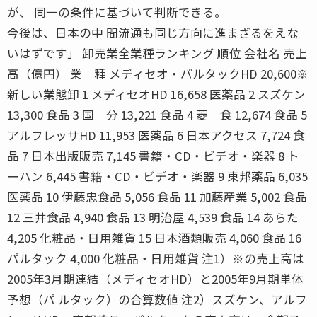
が、 同一の条件に基づいて判断できる。
今後は、日本の中 間流通も同じ方向に進まざるをえな
いはずです」 卸売業全業種ランキング 順位 会社名 売上
高（億円） 業 種 メディセオ・パルタックHD 20,600※
新しい業態卸 1 メディセオHD 16,658 医薬品 2 スズケン
13,300 食品 3 国 分 13,221 食品 4 菱 食 12,674 食品 5
アルフレッサHD 11,953 医薬品 6 日本アクセス 7,724 食
品 7 日本出版販売 7,145 書籍・CD・ビデオ・楽器 8 ト
ーハン 6,445 書籍・CD・ビデオ・楽器 9 東邦薬品 6,035
医薬品 10 伊藤忠食品 5,056 食品 11 加藤産業 5,002 食品
12 三井食品 4,940 食品 13 明治屋 4,539 食品 14 あらた
4,205 化粧品・日用雑貨 15 日本酒類販売 4,060 食品 16
パルタック 4,000 化粧品・日用雑貨 注1）※の売上高は
2005年3月期連結（メディセオHD）と2005年9月期単体
予想（パ ルタック）の合算数値 注2）スズケン、アルフ