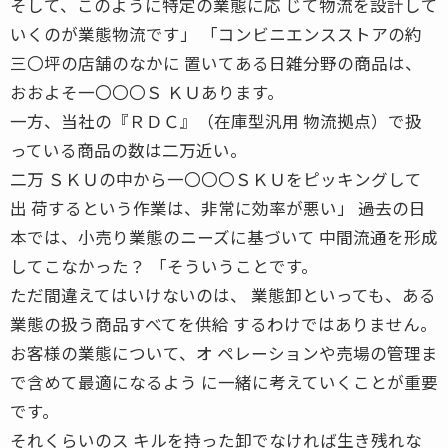
そして、このように特定の業態に応 じて物流を設計して
いくのが業態物流です」 「コンビニエンスストアの約
三〇坪の店舗のなかに 置いてある日雑分野の商品は、
おおよそ一〇〇〇Ｓ ＫＵあります。
一方、当社の『ＲＤＣ』（在庫型汎用 物流拠点）で扱
っている商品の数は二万近い。
二万 ＳＫＵの中から一〇〇〇ＳＫＵをピッキングして
出 荷するという作業は、非常に効率が悪い」 ――過去の日
本では、小売り業態のニーズに基づいて 中間流通を形成
してこなかった？ 「そういうことです。
ただ間違えてはいけないのは、 業態卸といっても、ある
業態の扱う商品すべてを供給 するわけではありません。
お客様の業態について、オ ペレーションや売場の管理ま
で含めて最適になるよう に一緒に考えていくことが重要
です。
それくらいのス キルを持った卸でなければ生き残れな