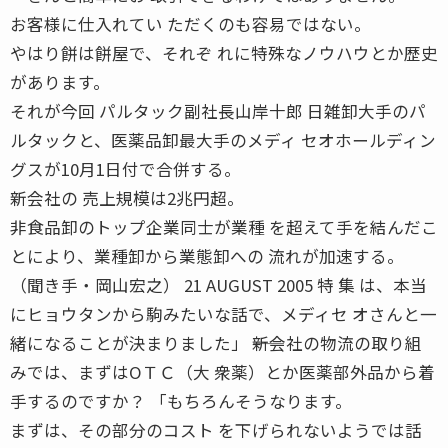
お客様に仕入れてい ただくのも容易ではない。
やはり餅は餅屋で、それぞ れに特殊なノウハウとか歴史
があります。
それが今回 パルタック副社長山岸十郎 日雑卸大手のパ
ルタックと、医薬品卸最大手のメディ セオホールディン
グスが10月1日付で合併する。
新会社の 売上規模は2兆円超。
非食品卸のトップ企業同士が業種 を超えて手を結んだこ
とにより、業種卸から業態卸への 流れが加速する。
（聞き手・岡山宏之） 21 AUGUST 2005 特 集 は、本当
にヒョウタンから駒みたいな話で、メディセ オさんと一
緒になることが決まりました」 ――新会社の物流の取り組
みでは、まずはОＴＣ（大 衆薬）とか医薬部外品から着
手するのですか？ 「もちろんそうなります。
まずは、その部分のコスト を下げられないようでは話