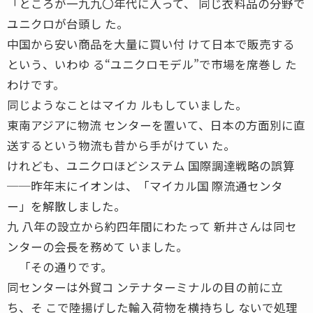
「ところが一九九〇年代に入って、 同じ衣料品の分野で
ユニクロが台頭し た。
中国から安い商品を大量に買い付 けて日本で販売する
という、いわゆ る“ユニクロモデル”で市場を席巻し た
わけです。
同じようなことはマイカ ルもしていました。
東南アジアに物流 センターを置いて、日本の方面別に直
送するという物流も昔から手がけてい た。
けれども、ユニクロほどシステム 国際調達戦略の誤算
──昨年末にイオンは、「マイカル国 際流通センタ
ー」を解散しました。
九 八年の設立から約四年間にわたって 新井さんは同セ
ンターの会長を務めて いました。
「その通りです。
同センターは外貿コ ンテナターミナルの目の前に立
ち、そ こで陸揚げした輸入荷物を横持ちし ないで処理