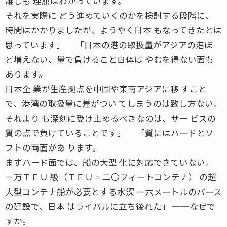
誰しも 理屈はわかっています。
それを実際に どう進めていくのかを検討する段階に、
時間はかかりましたが、ようやく日本 もなってきたとは
思っています」 「日本の港の取扱量がアジアの港ほ
ど増えない、量で負けること自体は やむを得ない面も
あります。
日本企 業が生産拠点を中国や東南アジアに移 すこと
で、港湾の取扱量に差がつい てしまうのは致し方ない。
それより も深刻に受け止めるべきなのは、サー ビスの
質の点で負けていることです」 「質にはハードとソ
フトの両面があ ります。
まずハード面では、船の大型 化に対応できていない。
一万ＴＥＵ 級（ＴＥＵ = 二〇フィートコンテナ） の超
大型コンテナ船が必要とする水深 一六メートルのバース
の建設で、日本 はライバルに立ち後れた」 ──なぜで
すか。