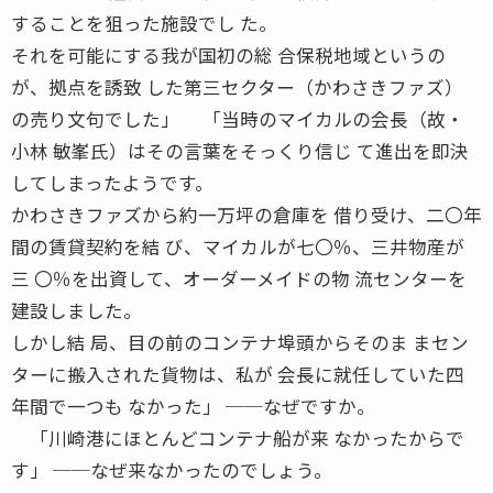
することを狙った施設でし た。
それを可能にする我が国初の総 合保税地域というの
が、拠点を誘致 した第三セクター（かわさきファズ）
の売り文句でした」 「当時のマイカルの会長（故・
小林 敏峯氏）はその言葉をそっくり信じ て進出を即決
してしまったようです。
かわさきファズから約一万坪の倉庫を 借り受け、二〇年
間の賃貸契約を結 び、マイカルが七〇％、三井物産が
三 〇％を出資して、オーダーメイドの物 流センターを
建設しました。
しかし結 局、目の前のコンテナ埠頭からそのま まセン
ターに搬入された貨物は、私が 会長に就任していた四
年間で一つも なかった」 ──なぜですか。
「川崎港にほとんどコンテナ船が来 なかったからで
す」 ──なぜ来なかったのでしょう。