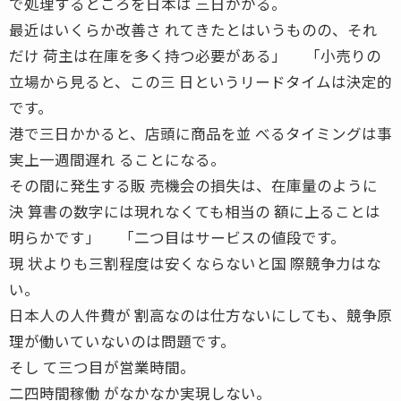
で処理するところを日本は 三日かかる。
最近はいくらか改善さ れてきたとはいうものの、それ
だけ 荷主は在庫を多く持つ必要がある」 「小売りの
立場から見ると、この三 日というリードタイムは決定的
です。
港で三日かかると、店頭に商品を並 べるタイミングは事
実上一週間遅れ ることになる。
その間に発生する販 売機会の損失は、在庫量のように
決 算書の数字には現れなくても相当の 額に上ることは
明らかです」 「二つ目はサービスの値段です。
現 状よりも三割程度は安くならないと国 際競争力はな
い。
日本人の人件費が 割高なのは仕方ないにしても、競争原
理が働いていないのは問題です。
そし て三つ目が営業時間。
二四時間稼働 がなかなか実現しない。