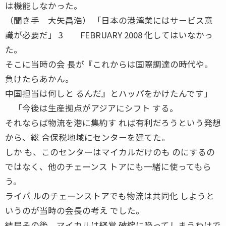
は機能しなかった。
（聞き手 大矢昌浩） 「日本の港湾業にはサービス意
識が必要だ」 3 FEBRUARY 2008 化してはいなかっ
た。
そこに当時の会 長が『これからは国際調達の時代や。
負けたらあかん。
中国担当は何しと るんだ』とハッパをかけたんです」
「今後は生産拠点がアジアにシフト する。
それならば物流を港に集約す れば有利だろうという発想
から、総 合保税地域にセンターを建てた。
しか も、このセンターはマイカルだけのも のにするの
ではなく、他のチェーンス トアにも一緒に使ってもら
う。
ライバ ルのチェーンストアでも物流は共同化 しようと
いうのが当時の会長の考え でした。
結局その後、マイカルは経営 破綻に陥ってしまうわけで