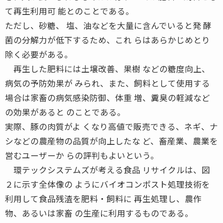
て再生利用可 能とのことである。
ただし、砂糖、 塩、油などを大量に含んでいると発 酵
菌の分解力が低下するため、これ らはあらかじめとり
除く必要がある。
再生した肥料には土壌改善、果樹 などの糖度向上、
病気の予防効果が みられ、また、飼料として使用する
場合は家畜の病気感染防御、体重 増、糞臭の軽減など
の効果があると のことである。
実際、豚の肉質がよ くなり高値で販売できる、ネギ、ナ
シなどの農産物の品質が向上したな ど、畜産業、農業を
営むユーザーか らの評判もよいという。
環テックシステムズが考える食品 リサイクルは、図
２に示す全体像の ようにバイオコンポスト処理技術を
利用して食品残渣を肥料・飼料に 再生処理し、農作
物、あるいは家畜 の生産に利用するものである。