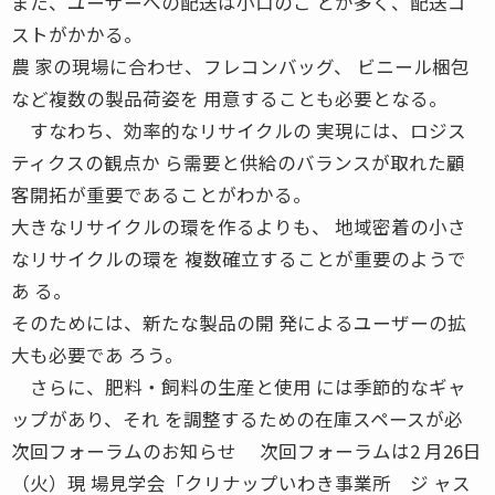
また、ユーザーへの配送は小口のこ とが多く、配送コ
ストがかかる。
農 家の現場に合わせ、フレコンバッグ、 ビニール梱包
など複数の製品荷姿を 用意することも必要となる。
すなわち、効率的なリサイクルの 実現には、ロジス
ティクスの観点か ら需要と供給のバランスが取れた顧
客開拓が重要であることがわかる。
大きなリサイクルの環を作るよりも、 地域密着の小さ
なリサイクルの環を 複数確立することが重要のようで
あ る。
そのためには、新たな製品の開 発によるユーザーの拡
大も必要であ ろう。
さらに、肥料・飼料の生産と使用 には季節的なギャ
ップがあり、それ を調整するための在庫スペースが必
次回フォーラムのお知らせ 次回フォーラムは2 月26日
（火）現 場見学会「クリナップいわき事業所 ジ ャス