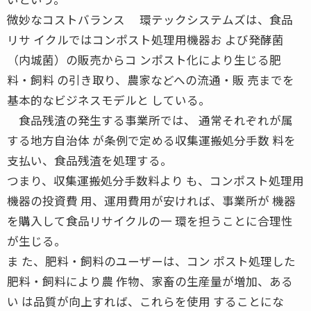
微妙なコストバランス 環テックシステムズは、食品
リサ イクルではコンポスト処理用機器お よび発酵菌
（内城菌）の販売からコ ンポスト化により生じる肥
料・飼料 の引き取り、農家などへの流通・販 売までを
基本的なビジネスモデルと している。
食品残渣の発生する事業所では、 通常それぞれが属
する地方自治体 が条例で定める収集運搬処分手数 料を
支払い、食品残渣を処理する。
つまり、収集運搬処分手数料より も、コンポスト処理用
機器の投資費 用、運用費用が安ければ、事業所が 機器
を購入して食品リサイクルの一 環を担うことに合理性
が生じる。
ま た、肥料・飼料のユーザーは、コン ポスト処理した
肥料・飼料により農 作物、家畜の生産量が増加、ある
い は品質が向上すれば、これらを使用 することにな