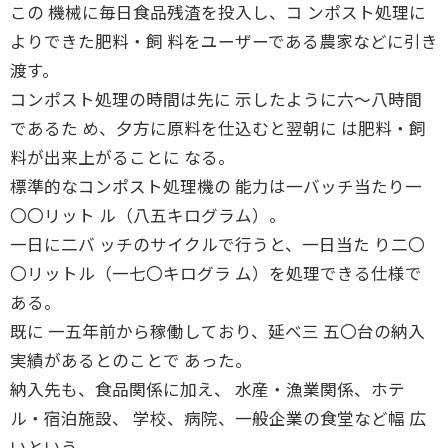
この 機械に毎日食品残渣を投入し、コ ンポスト処理に
よりできた肥料・飼 料をユーザーである農家などに引き
渡す。
コンポスト処理の時間は先に 示したように六〜八時間
であるた め、夕方に原料を仕込むと翌朝に は肥料・飼
料が出来上がることに なる。
標準的なコンポスト処理機の 能力は一バッチ当たり一
〇〇リット ル（八五キログラム）。
一日に二バ ッチのサイクルで行うと、一日当た り二〇
〇リットル（一七〇キログラ ム）を処理できる仕様で
ある。
既に 一五年前から稼働しており、延べ三 五〇台の納入
実績があるとのことで あった。
納入先も、食品関係に加え、 水産・漁業関係、ホテ
ル・宿泊施設、 学校、病院、一般企業の食堂など幅 広
いという。