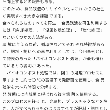
％向上するとの報告もある。
このた め、食品残渣のリサイクル化はこれ からの社会
が実現すべき大きな課題 である。
食べられるものすべてを再生 食品残渣を再生利用する
には「焼 却処理」、「温風乾燥処理」、「炭化処 理」
などいくつかの方法がある。
環 境に与える負荷、循環性などでそれ ぞれ特徴がある
が、肥料・飼料へ の再生利用としては、今回事例とし
て発表のあった「バイオコンポスト 処理」が最も優れ
ているとの説明が あった。
バイオコンポスト処理では、図１ の処理プロセスに
示すように約七〇 ℃の高温下で発酵菌を使用し、食 品
残渣を六〜八時間で分解する。
発 酵菌には内城菌と呼ばれる複合壌 菌を使用する。
このプロセスを経る と、金属類、プラスチックなどを除
き、人が食べられるものはほぼすべ てが肥料・飼料とし