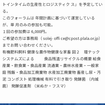
トインタイムの生産性とロジスティク ス」を予定してい
る。
このフォーラムは 年間計画に基づいて運営している
が、単 月のみの参加も可能。
１回の参加費は 6,000円。
ご希望の方は事務局（ solej- offi ce@cpost.plala.or.jp）
までお問 い合わせください。
有機肥料飼料 健康な農作物健康な家畜 図２ 環テック
システムズによる 食品残渣リサイクルの概要 給食
産業・飲食業・食品産業 流通業・農林水産業・一般家
庭 残飯・食品加工廃棄物 水産加工廃棄物 畜産し尿・汚
泥 コンポスト 処理機械 有料で引き取り 発酵菌 （内城
菌） 発酵促進剤 （米ぬか・フスマ）