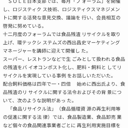
ＳＯＬＥ日本支部では、毎月「フ ォーラム」を開催
し、ロジスティク ス技術、ロジスティクスマネジメン
トに関する活発な意見交換、議論を 行い、会員相互の
啓発に努めている。
十二月度のフォーラムでは食品残渣 リサイクルを取り
上げ、環テックシ ステムズの西出昌史マーケティング
マネージャーを講師に迎えて開催し た。
スーパー、レストランなどで生 ごみとして扱われる食品
の残渣をバ イオコンポスト化し、肥料・飼料と してリ
サイクルを実現している事例 をお話しいただいた。
配合飼料価格は四年で一・四倍 始めに西出氏より、食
品残渣のリ サイクルに関する法令およびその背 景につ
いて、次のような説明があっ た。
「食品リサイクル法」（食品循環資 源の再生利用等
の促進に関する法 律）では、食品製造業、食品卸売 業
など個々の食品関連事業者ごとに 再生利用実施目標を