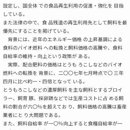
設定し、国全体 での食品再生利用の促進・強化を 目指
している。
また法律の中で、食 品残渣の再生利用先として飼料を最
優先にすることを掲げている。
背景には、近年のエネルギー価格 の上昇基調による
食料のバイオ燃料 への転換と飼料価格の高騰や、食料
自給率の維持・向上という政策が ある。
実際、配合肥料の価格はとうも ろこしなどのバイオ
燃料への転換を 背景に、二〇〇七年七月時点で〇 三年
四月に比べ約一・四倍となって いる。
とうもろこしなどの濃厚飼料 を主な飼料とするブロイ
ラー、飼育 豚、採卵鶏などでは生産コストに占 める飼
料の割合が六〇％を超えてお り、飼料価格の高騰は畜産
業者にと り大問題である。
また、飼料自給率 が一〇％向上すると食糧自給率が一