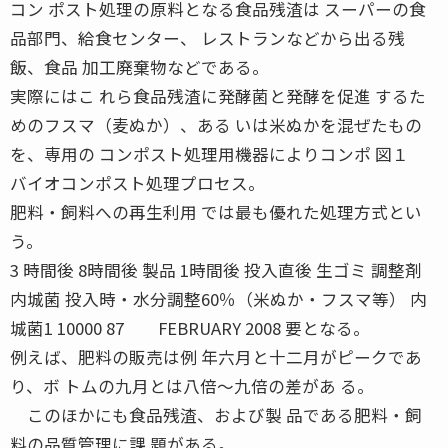
コン ポスト処理の原料となる食品残渣は スーパーの食
品部門、給食センター、 レストランなどから出る残
飯、食品 加工廃棄物などである。
実際にはこ れら食品残渣に発酵菌と発酵を促進 するた
めのフスマ（麦ぬか）、ある いは米ぬかを混ぜたもの
を、専用の コンポスト処理用機器によりコンポ 図１
バイオコンポスト処理プロセス。
肥料・飼料への再生利用 では最も優れた処理方式とい
う。
3 時間後 8時間後 製品 1時間後 投入直後 生ゴミ 調整剤
内城菌 投入時・水分調整60％（米ぬか・フスマ等） 内
城菌1 10000 87 FEBRUARY 2008 要となる。
例えば、肥料の販売は例 年六月と十二月がピークであ
り、ボ トムの九月とは八倍〜九倍の差があ る。
このほかにも食品残渣、および製 品である肥料・飼
料の品質管理に課 題がある。