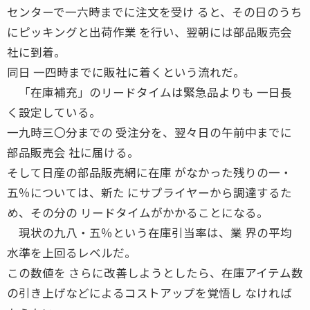
センターで一六時までに注文を受け ると、その日のうち
にピッキングと出荷作業 を行い、翌朝には部品販売会
社に到着。
同日 一四時までに販社に着くという流れだ。
「在庫補充」のリードタイムは緊急品よりも 一日長
く設定している。
一九時三〇分までの 受注分を、翌々日の午前中までに
部品販売会 社に届ける。
そして日産の部品販売網に在庫 がなかった残りの一・
五％については、新た にサプライヤーから調達するた
め、その分の リードタイムがかかることになる。
現状の九八・五％という在庫引当率は、業 界の平均
水準を上回るレベルだ。
この数値を さらに改善しようとしたら、在庫アイテム数
の引き上げなどによるコストアップを覚悟し なければ