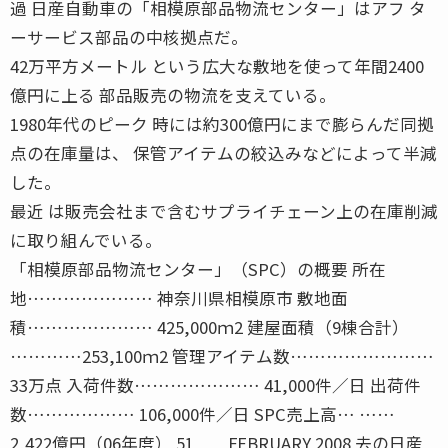
過 日産自動車の「相模原部品物流センター」はアフ タ
ーサービス部品の中核拠点だ。
42万平方メートル という広大な敷地を使って年間2400
億円に上る 部品販売の物流を支えている。
1980年代のピーク 時には約300億円にまで膨らんだ同拠
点の在庫量は、 保管アイテムの絞込みなどによって半減
した。
最近 は販売会社まで含むサプライチェーン上の在庫削減
に取り組んでいる。
「相模原部品物流センター」（SPC）の概要 所在
地………………… 神奈川県相模原市 敷地面
積………………… 425,000ｍ2 建屋面積（9棟合計）
…………253,100ｍ2 管理アイテム数……………………
33万点 入荷件数………………… 41,000件／日 出荷件
数……………… 106,000件／日 SPC売上高… ……
2,422億円（06年度） 51 FEBRUARY 2008 去の日産