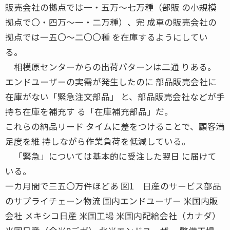
販売会社の拠点では一・五万〜七万種（部販 の小規模
拠点で〇・四万〜一・二万種）、完 成車の販売会社の
拠点では一五〇〜二〇〇種 を在庫するようにしてい
る。
相模原センターからの出荷パターンは二通 りある。
エンドユーザーの実需が発生したのに 部品販売会社に
在庫がない「緊急注文部品」 と、部品販売会社などが手
持ち在庫を補充す る「在庫補充部品」だ。
これらの納品リード タイムに差をつけることで、顧客満
足度を維 持しながら作業負荷を低減している。
「緊急」については基本的に受注した翌日 に届けて
いる。
一カ月間で三五〇万件ほどあ 図1 日産のサービス部品
のサプライチェーン物流 国内エンドユーザー 米国内販
会社 メキシコ日産 米国工場 米国内配給会社（カナダ）