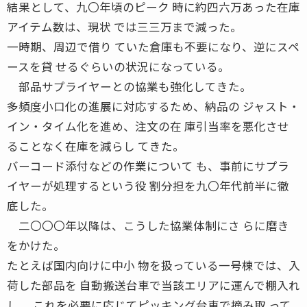
結果として、九〇年頃のピーク 時に約四六万あった在庫
アイテム数は、現状 では三三万まで減った。
一時期、周辺で借り ていた倉庫も不要になり、逆にスペ
ースを貸 せるぐらいの状況になっている。
部品サプライヤーとの協業も強化してきた。
多頻度小口化の進展に対応するため、納品の ジャスト・
イン・タイム化を進め、注文の在 庫引当率を悪化させ
ることなく在庫を減らし てきた。
バーコード添付などの作業について も、事前にサプラ
イヤーが処理するという役 割分担を九〇年代前半に徹
底した。
二〇〇〇年以降は、こうした協業体制にさ らに磨き
をかけた。
たとえば国内向けに中小 物を扱っている一号棟では、入
荷した部品を 自動搬送台車で当該エリアに運んで棚入れ
し、 これを必要に応じてピッキング台車で摘み取 って