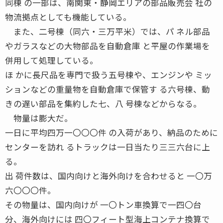
同棟 の一部は、南関東・静岡エリアの部品販売会 社の
物流拠点としても機能している。
また、二号棟（同六・三万平米）では、パ ネル部品
やガラスなどの大物部品を自動倉庫 と平屋の作業場を
併用して処理している。
ほ かに長尺品を専門で扱う五号棟や、エンジンや ミッ
ションなどの重量物を自動倉庫で保管す る六号棟、動
きの遅い部品を集約した七、八 号棟などからなる。
物量は膨大だ。
一日に平均四万一〇〇〇件 の入荷があり、納品のために
センターを訪れ るトラックは一日当たり三三六台に上
る。
出 荷件数は、国内向けと海外向けを合わせると 一〇万
六〇〇〇件。
その物量は、国内向けが 一〇トン車換算で一四〇台
分、海外向けには 四〇フィート型海上コンテナ換算で