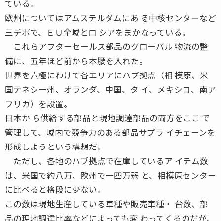
ている。
欧州についてはアムステルダムにあ る中核センターなど
三デポで、ＥＵ全域とロ シアをまかなっている。
これらアフターセールス部品のグローバル 物流の整
備に、五年ほど前から本腰を入れた。
世界を六極にわけて各エリアにハブ拠点（相 模原、米
国テネシー州、オランダ、中国、タ イ、メキシコ、南ア
フリカ）を設置。
日本か ら供給する部品と現地調達部品の両方をここ で
管理して、域内で競争力のある部品サプラ イチェーンを
形成しようという構想だ。
ただし、各地のハブ拠点で在庫しているア イテム数
は、米国で約八万、欧州で一四万弱 と、相模原センター
に比べると格段に少ない。
この数は現地生産している車種や販売車種・ 台数、部
品の現地調達比率などによっても変 わってくるのだが、