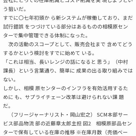
う狙いだ。
すでに〇七年初頭か ら新システムが稼働しており、まだ
試行錯誤 をつづけている部分はあるものの相模原セン
ターで集中管理できる体制になった。
次の活動のスコープとして、販売会社まで 含めてどう
するかという検討をすでに始めて いる。
「これは相当、長いレンジの話になると 思う」（中村
課長）という言葉通り、簡単に 成果の出る取り組みでは
ない。
しかし、相模 原センターのインフラを有効活用するた
めに も、サプライチェーン改革は避けられない課 題
だ。
（フリージャーナリスト・岡山宏之） SCM本部サー
ビス部品物流 部の近藤章太郎主担 図2 相模原部品セン
ターで保有している在庫の推移 ※在庫月数（売価ベー