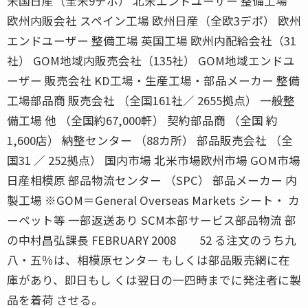
米国日産（全米9デポ） 北米エンドユーザー 整備工場
欧州内販会社 スペイン工場 欧州日産（全欧3デポ） 欧州
エンドユーザー 整備工場 英国工場 欧州内配給会社（31
社） GOM地域内販売会社（135社） GOM地域エンドユ
ーザー 販売会社 KD工場・生産工場・部品メーカー 整備
工場部品商 販売会社 （全国161社／ 2655拠点） 一般整
備工場 他 （全国約67,000軒） 契約部品商 （全国 約
1,600店） 納整センター （88カ所） 部品販売会社 （全
国31 ／ 252拠点） 国内市場 北米市場欧州市場 GOM市場
日産相模原 部品物流センター （SPC） 部品メーカー 内
製工場 ※GOM＝General Overseas Markets シート・ カ
ーペット等 一部返送あり SCM本部サービス部品物流 部
の中村昌弘課長 FEBRUARY 2008 52 る注文のうち九
八・五％は、相模原センター もしくは部品販売網に在
庫があり、即日もし くは翌日の一四時までに発注者に製
品を着荷 させる。