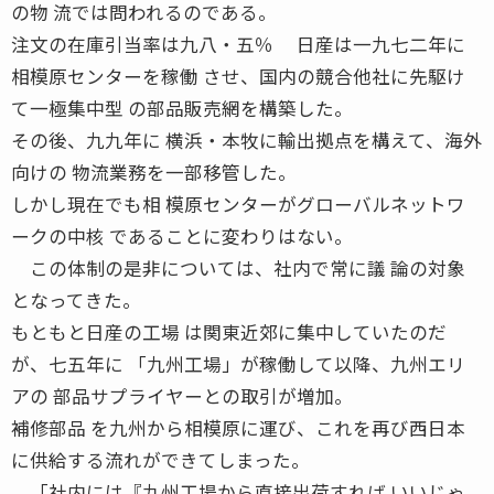
の物 流では問われるのである。
注文の在庫引当率は九八・五％ 日産は一九七二年に
相模原センターを稼働 させ、国内の競合他社に先駆け
て一極集中型 の部品販売網を構築した。
その後、九九年に 横浜・本牧に輸出拠点を構えて、海外
向けの 物流業務を一部移管した。
しかし現在でも相 模原センターがグローバルネットワ
ークの中核 であることに変わりはない。
この体制の是非については、社内で常に議 論の対象
となってきた。
もともと日産の工場 は関東近郊に集中していたのだ
が、七五年に 「九州工場」が稼働して以降、九州エリ
アの 部品サプライヤーとの取引が増加。
補修部品 を九州から相模原に運び、これを再び西日本
に供給する流れができてしまった。
「社内には『九州工場から直接出荷すれば いいじゃ