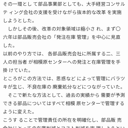
その一環とし て部品事業部としても、大手経営コンサル
テ ィング会社の支援を受けながら抜本的な改革 を実施
しようとした。
しかしその後、改革の対象領域は縮小さ れ、まず〇
六年は部品販売会社の「発注在庫 管理」を中心に見直
した。
以前のやり方では、 各部品販売会社に所属する二、三
人の担当者 が相模原センターへの発注と在庫管理を手
掛 けていた。
ところがこの方法では、思惑など によって管理にバラツ
キが生じ、不良在庫の 廃棄処分などにつながっていた。
そこで新たな方法として、過去の実績から 需要が予測
できる部品についてはすべて相模 原センターで管理する
ように変えた。
こうす ることで管理責任の所在を明確化し、部品販 売
会社にとっての在庫削減とコスト削減を実 現しようとい