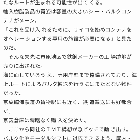
たなルートが生まれる可能性が出て くる。
輸入樹脂製品の荷姿は容量の大きいシ ー・バルクコン
テナがメーン。
「これを受け入 れるために、サイロを始めコンテナを
オペレー ションする専用の施設が必要になる」と見た
のだ。
そんな矢先に市原地区で鉄鋼メーカーの工 場跡地が
売りに出された。
海に面しているう え、専用岸壁まで整備されており、海
上ルー トによるバルク輸送を行うにはまたとない物件
だった。
京葉臨海鉄道の貨物駅にも近く、鉄 道輸送にも好都合
だ。
京義倉庫は躊躇なく購 入を決めた。
ここから同社のＩＭＴ構想が急ピッチで動 き出す。
バルク化やモーダルシフトに対応でき るよう、屋内・