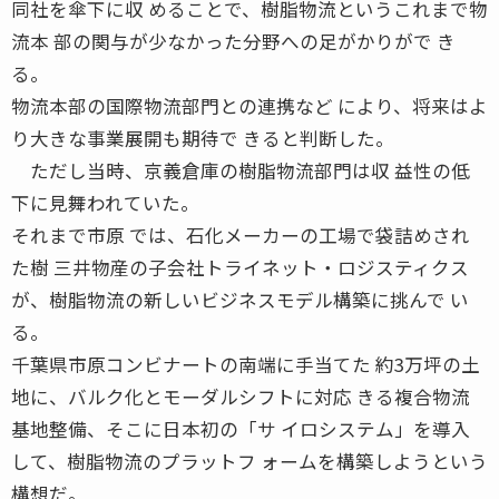
同社を傘下に収 めることで、樹脂物流というこれまで物
流本 部の関与が少なかった分野への足がかりがで き
る。
物流本部の国際物流部門との連携など により、将来はよ
り大きな事業展開も期待で きると判断した。
ただし当時、京義倉庫の樹脂物流部門は収 益性の低
下に見舞われていた。
それまで市原 では、石化メーカーの工場で袋詰めされ
た樹 三井物産の子会社トライネット・ロジスティクス
が、樹脂物流の新しいビジネスモデル構築に挑んで い
る。
千葉県市原コンビナートの南端に手当てた 約3万坪の土
地に、バルク化とモーダルシフトに対応 きる複合物流
基地整備、そこに日本初の「サ イロシステム」を導入
して、樹脂物流のプラットフ ォームを構築しようという
構想だ。