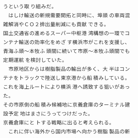
うという取 り組みだ。
はしけ輸送の新規需要開拓と同時に、埠頭 の車両混
雑解消やＣＯ２排出量削減にも貢献 できる。
国土交通省の進めるスーパー中枢港 湾構想の一環でコ
ンテナ輸送の効率化をめざ す横浜市がこれを支援し、
青海ふ頭〜本牧ふ 頭間に続いて市原〜本牧ふ頭間でも
定期運航 を検討していた。
市原地区からは樹脂製品の輸出が多く、大 半はコン
テナをトラックで陸送し東京港から船 積みしている。
これを海上ルートにより横浜 港へ誘致する狙いがあっ
た。
その市原側の船 積み候補地に京義倉庫のターミナル建
設予定 地はまさにうってつけだった。
京義倉庫にと トする戦略に出ると考えられる。
これに伴い海外から国内市場へ向かう樹脂 製品の新