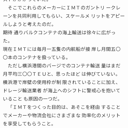
そこでこれらのメーカーにＩＭＴのガントリ ークレ
ーンを共同利用してもらい、スケールメ リットをアピー
ルしようと考えたのだ。
期待 通りバルクコンテナの海上輸送は徐々に広がっ
た。
現在ＩＭＴには毎月一五隻の内航船が接 岸し月間五〇
〇本のコンテナを扱っている。
ただし横浜港間のバージでのコンテナ輸送 量はまだ
月平均三〇〇ＴＥＵと、思ったほど は伸びていない。
横浜港で岸壁の使用枠が制 限されていることに加え、
ドレージ輸送業者 が海上へのシフトに警戒心を抱いて
いること も原因の一つだ。
「ＩＭＴをつくった目的は、あそこを経由 すること
でメーカーや物流会社にさまざまな 効率化のメリット
を享受してもらうこと。