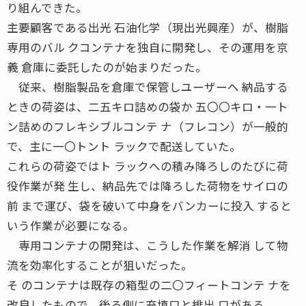
り組んできた。
主要顧客である出光 石油化学（現出光興産）が、樹脂
専用のバル クコンテナを独自に開発し、その運用を京
義 倉庫に委託したのが始まりだった。
従来、樹脂製品を倉庫で保管しユーザーへ 納品する
ときの荷姿は、二五キロ詰めの袋か 五〇〇キロ・一ト
ン詰めのフレキシブルコンテ ナ（フレコン）が一般的
で、主に一〇トント ラックで配送していた。
これらの荷姿ではト ラックへの積み降ろしのたびに荷
役作業が発 生し、納品先では降ろした荷物をサイロの
前 まで運び、袋を破いて中身をバンカーに投入 すると
いう作業が必要になる。
専用コンテナの開発は、こうした作業を解消 して物
流を効率化することが狙いだった。
そ のコンテナは既存の箱型の二〇フィートコンテ ナを
改良したもので、後ろ側に充填口と排出 口がある。