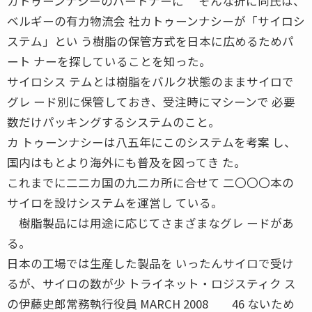
カトゥーンナシーのパートナーに そんな折に同氏は、
ベルギーの有力物流会 社カトゥーンナシーが「サイロシ
ステム」とい う樹脂の保管方式を日本に広めるためパ
ート ナーを探していることを知った。
サイロシス テムとは樹脂をバルク状態のままサイロで
グレ ード別に保管しておき、受注時にマシーンで 必要
数だけパッキングするシステムのこと。
カ トゥーンナシーは八五年にこのシステムを考案 し、
国内はもとより海外にも普及を図ってき た。
これまでに二二カ国の九二カ所に合せて 二〇〇〇本の
サイロを設けシステムを運営し ている。
樹脂製品には用途に応じてさまざまなグレ ードがあ
る。
日本の工場では生産した製品を いったんサイロで受け
るが、サイロの数が少 トライネット・ロジスティク ス
の伊藤史郎常務執行役員 MARCH 2008 46 ないため