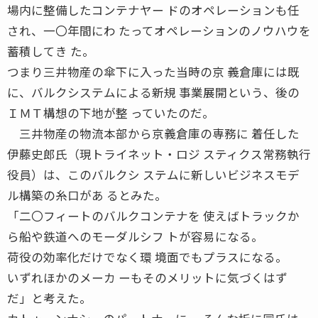
場内に整備したコンテナヤー ドのオペレーションも任
され、一〇年間にわ たってオペレーションのノウハウを
蓄積してき た。
つまり三井物産の傘下に入った当時の京 義倉庫には既
に、バルクシステムによる新規 事業展開という、後の
ＩＭＴ構想の下地が整 っていたのだ。
三井物産の物流本部から京義倉庫の専務に 着任した
伊藤史郎氏（現トライネット・ロジ スティクス常務執行
役員）は、このバルクシ ステムに新しいビジネスモデ
ル構築の糸口があ るとみた。
「二〇フィートのバルクコンテナを 使えばトラックか
ら船や鉄道へのモーダルシフ トが容易になる。
荷役の効率化だけでなく環 境面でもプラスになる。
いずれほかのメーカ ーもそのメリットに気づくはず
だ」と考えた。