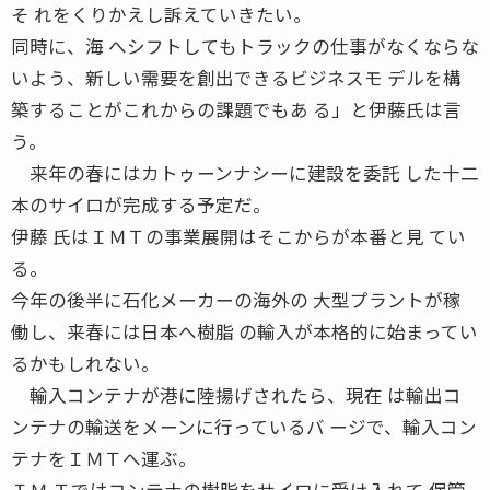
そ れをくりかえし訴えていきたい。
同時に、海 へシフトしてもトラックの仕事がなくならな
いよう、新しい需要を創出できるビジネスモ デルを構
築することがこれからの課題でもあ る」と伊藤氏は言
う。
来年の春にはカトゥーンナシーに建設を委託 した十二
本のサイロが完成する予定だ。
伊藤 氏はＩＭＴの事業展開はそこからが本番と見 てい
る。
今年の後半に石化メーカーの海外の 大型プラントが稼
働し、来春には日本へ樹脂 の輸入が本格的に始まってい
るかもしれない。
輸入コンテナが港に陸揚げされたら、現在 は輸出コ
ンテナの輸送をメーンに行っているバ ージで、輸入コン
テナをＩＭＴへ運ぶ。
ＩＭ Ｔではコンテナの樹脂をサイロに受け入れて 保管