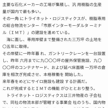
主要な石化メーカーの工場が集積し、汎 用樹脂の生産
量が国内で最も多い。
その一角 にトライネット・ロジスティクスが、樹脂専用
の総合物流センター「市原インターモーダルタ ーミナ
ル（ＩＭＴ）」の建設を進めている。
海に面し、専用岸壁まで整備された三万坪 の土地を
〇五年に取得。
その岸壁に一昨年暮 れ、ガントリークレーンを一台設置
し、昨年 六月までに九〇〇〇坪の屋外保管施設、九〇
〇〇坪のコンテナヤード、および延べ床面積 一万坪の倉
庫を相次ぎ完成させ、本格稼働を 開始した。
来年春をめどにサイロ施設も建設 する計画だ。
これが完成するとＩＭＴの機能 がひととおり整う。
トライネット・ロジスティクスは三井物産の 子会社
で、同社の物流本部が管轄する事業会 社のうち、国内物