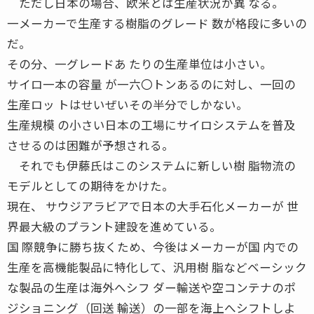
ただし日本の場合、欧米とは生産状況が異 なる。
一メーカーで生産する樹脂のグレード 数が格段に多いの
だ。
その分、一グレードあ たりの生産単位は小さい。
サイロ一本の容量 が一六〇トンあるのに対し、一回の
生産ロッ トはせいぜいその半分でしかない。
生産規模 の小さい日本の工場にサイロシステムを普及
させるのは困難が予想される。
それでも伊藤氏はこのシステムに新しい樹 脂物流の
モデルとしての期待をかけた。
現在、 サウジアラビアで日本の大手石化メーカーが 世
界最大級のプラント建設を進めている。
国 際競争に勝ち抜くため、今後はメーカーが国 内での
生産を高機能製品に特化して、汎用樹 脂などベーシック
な製品の生産は海外へシフ ダー輸送や空コンテナのポ
ジショニング（回送 輸送）の一部を海上へシフトしよ