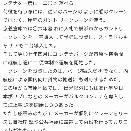
ンテナを一度に一二〇本 運べる。
荷役を行う際には、従来のバージの ように船のクレーン
ではなく、岸壁のガント リークレーンを使う。
京義倉庫では〇六年暮 れに入札で横浜市からガントリ
ークレーンを一 基購入して岸壁に設置し、ストラドルキ
ャリ アも二台導入した。
そして翌〇七年四月にコ ンテナバージが市原〜横浜間
に就航し週に二 便体制で運航を開始した。
クレーンを設置したのは、バージ輸送だけ でなく、内
航船による国内向け貨物の輸送に も対応するためだ。
この頃から市原地区では、 出光以外にも住友化学や日
本ポリプロなどの メーカーがバルクコンテナを導入し
て海上輸 送を開始しつつあった。
ただし船積みのたび にメーカーが個別にクレーンをリー
スし自社岸 壁や公共埠頭に設置して荷役を行っておりコ
ストがかかっていた。