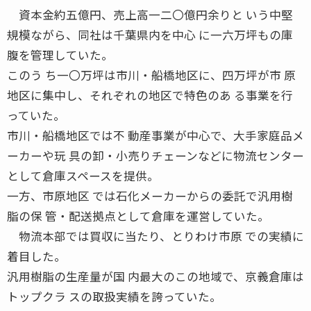
資本金約五億円、売上高一二〇億円余りと いう中堅
規模ながら、同社は千葉県内を中心 に一六万坪もの庫
腹を管理していた。
このう ち一〇万坪は市川・船橋地区に、四万坪が市 原
地区に集中し、それぞれの地区で特色のあ る事業を行
っていた。
市川・船橋地区では不 動産事業が中心で、大手家庭品メ
ーカーや玩 具の卸・小売りチェーンなどに物流センター
として倉庫スペースを提供。
一方、市原地区 では石化メーカーからの委託で汎用樹
脂の保 管・配送拠点として倉庫を運営していた。
物流本部では買収に当たり、とりわけ市原 での実績に
着目した。
汎用樹脂の生産量が国 内最大のこの地域で、京義倉庫は
トップクラ スの取扱実績を誇っていた。