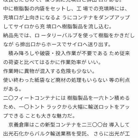
中に樹脂製の内袋をセットし、工 場での充填時には、
充填口が上向きになるよ うにコンテナをダンプアップ
してサイロから充 填口へ樹脂製品を流し込む。
納品先では、ロ ータリーバルブを使って樹脂をかきだし
なが ら排出口からホースでサイロへ送り出す。
積み降ろしや破袋・投入作業が不要である ため従来
の荷姿と比べてはるかに作業効率が いい。
作業時に異物が混入する危険も少ない。
使い終わった紙袋など廃材の処理もいらない 等の利点
がある。
二〇フィートコンテナには 樹脂製品を一六トン積める
ため、一〇トント ラックから大幅に輸送ロットをアッ
プできる ことも大きな魅力だ。
京義倉庫はこの新型コンテナを二三〇〇台 導入して
出光石化からバルク輸送業務を受託、 さらに出光が工