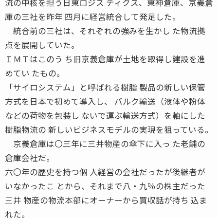
流の中核を担う日東ロジス ティクス、東神倉庫、京義倉
庫の三社を昨年 四月に経営統合して発足した。
統合前の三社は、それぞれの強みを生かし た物流拠
点を展開していた。
ＩＭＴはこのう ち旧京義倉庫が土地を取得し建設を進
めてい たもの。
「サイロシステム」と呼ばれる樹脂 製品の新しい保管
方式を日本で初めて導入し、 バルク輸送（液体や粉体
などの荷物を包装し ないで運ぶ輸送方式）を軸にした
樹脂物流の 新しいビジネスモデルの実現を狙っている。
京義倉庫は〇三年に三井物産の傘下に入っ た老舗の
倉庫会社だ。
六〇年の歴史を持つ個 人経営の会社だったが後継者が
いなかったこ とから、それまで八・九％の株主だった
三井 物産の物流本部にオーナーから買収話が持ち 込ま
れた。