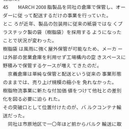
45 MARCH 2008 脂製品を同社の倉庫で保管し、オー
ダーに従 って配送するだけの事業を行っていた。
とこ ろが近年、製品の包装用に従来の紙袋ではな くプ
ラスチック製の袋（樹脂袋）を採用する ようになった
ことで状況が変わった。
樹脂袋 は風雨に強く屋外保管が可能なため、メーカ ー
は外部の営業倉庫を利用せず工場構内の空 きスペースに
野積みで保管するケースが増え てきたのだ。
京義倉庫は単純な保管と配送という従来の 事業形態
のままでは、売り上げ規模の縮小を 免れなかった。
樹脂物流事業に新たな付加価 値をつけて他社との差別
化を図る必要に迫ら れた。
その突破口として位置付けたのが、バ ルクコンテナ輸
送だった。
同社は市原地区で一〇年ほど前からバルク 輸送に取