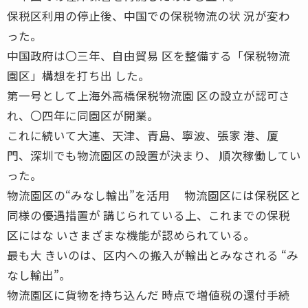
保税区利用の停止後、中国での保税物流の状 況が変わ
った。
中国政府は〇三年、自由貿易 区を整備する「保税物流
園区」構想を打ち出 した。
第一号として上海外高橋保税物流園 区の設立が認可さ
れ、〇四年に同園区が開業。
これに続いて大連、天津、青島、寧波、張家 港、厦
門、深圳でも物流園区の設置が決まり、 順次稼働してい
った。
物流園区の“みなし輸出”を活用 物流園区には保税区と
同様の優遇措置が 講じられている上、これまでの保税
区にはな いさまざまな機能が認められている。
最も大 きいのは、区内への搬入が輸出とみなされる “み
なし輸出”。
物流園区に貨物を持ち込んだ 時点で増値税の還付手続