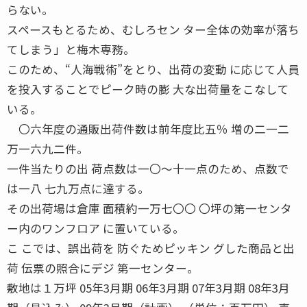
らない。
スペースもとるため、むしろセン ター全体の効率が落ち
てしまう」と梅木専務。
このため、“人海戦術”をとり、出荷の変動 に応じて人員
を投入することでピーク時の膨 大な出荷量をこなして
いる。
〇六年度の通販出荷件数は前年度比五％ 増の二一二
万一六九二件。
一件当たりの出 荷点数は一〇〜十一点のため、点数で
は一八 七九万点に達する。
その出荷場は倉庫 面積約一万七〇〇 〇坪の第一センタ
ー内のワンフロア に置いている。
こ こでは、誤出荷を 防ぐためピッキン グした商品と出
荷 伝票の照合にデジ 第一センター。
敷地は１万坪 05年3月期 06年3月期 07年3月期 08年3月