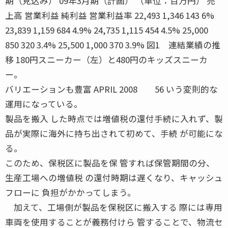
期（見込み） 09年3月期（計画） （単位：百万円） 売
上高 営業利益 純利益 営業利益率 22,493 1,346 143 6%
23,839 1,159 684 4.9% 24,735 1,115 454 4.5% 25,000
850 320 3.4% 25,500 1,000 370 3.9% 図1 連結業績の推
移 180円スニーカー（左）と480円のキッズスニーカ
ー。
バリエーションも豊富 APRIL 2008 56 いう変則的な
運用になっている。
製品を搬入 した時点では増値税の還付手続に入れず、製
品が実際に海外に持ち出されて初めて、手続 が可能にな
る。
このため、保税区に製品を保 管すれば保管期間の分、
生産工場への増値税 の還付時期は遅くなり、キャッシュ
フローに 負担がかかってしまう。
加えて、工場側が製品を保税区に搬入する 際には専用
車両を使用することが義務付けら 管することで、物流セ