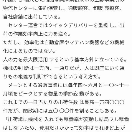
物流センターに集約保管し、通販顧客、卸販 売顧客、
自社店舗に出荷している。
センター運営ではクイックデリバリーを重視 し、出
荷の作業効率向上に力を注ぐ。
ただし、 効率化は自動倉庫やマテハン機器などの機械
化によるものではない。
人の力を最大限活用 するという基本方針に立っている。
機械の判 断は一方向、一通りだが、人は即座にいく通
りもの複雑な判断ができるという考え方だ。
メーンとする通販事業には毎年四〜六月と 一〇〜十一
月頃をピークとする物量の季節変 動がある。
これまでの一日当たりの出荷件数 は最高一万四〇〇〇
件だが、閑散期には五〇 〇〇件を割ることもある。
「出荷場に機械を 入れても稼働率が変動し結局フル稼働
はしな いため、費用だけかかって効率はそれほど上 が