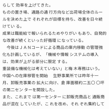
らして 効率を上げてきた。
ものの置き場、通路の通 行方向など出荷場全体のルー
ルを決めた上で それぞれが目標を持ち、改善を日々続
けてい る。
成果は職能給で報いられるためやりがい もあり、自発的
な改善が続くといった好循環 になっている。
今後はＪＡＮコードによる商品の庫内移動 の管理強
化も計画しているが、「機械や情報 システムの導入
は、効果が上がる部分に限定 する。
重装備な機械化は考えていない」と梅 木専務はいう。
中国への在庫移管を開始 生野事業所では昨年十一
月、卸販売事業の 拡大に向け、倉 庫面積約二五〇 〇坪
の第二セン ターを開設した。
また、これまで は第一センター に卸販売商品と 通販商
品が混在 していたが、こ れを改め、それ ぞれ集約して