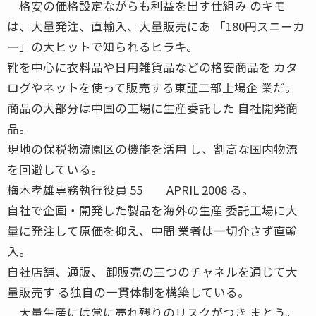
格安の価格設定ながらも利益を出す仕組み のキモ
は、大量発注、直輸入、大量販売にあ 「180円スニーカ
ー」の大ヒットで知られるヒラキ。
靴を中心に衣料品や日用雑貨品などの格安商品を カタ
ログやネットを使って販売する東証二部上場企 業だ。
商品の大部分は中国の工場に生産委託した 自社開発商
品。
現地の保税物流園区の機能を活用 し、割高な国内物流
を回避している。
梅木孝雄専務執行役員 55 APRIL 2008 る。
自社で企画・開発した製品を海外の生産 委託工場に大
量に発注して原価を抑え、中間 業者は一切介さず直輸
入。
自社店舗、通販、 卸販売の三つのチャネルを通じて大
量販売す る独自の一貫体制を構築している。
大量生産には常に売れ残りのリスクがつき まとう。