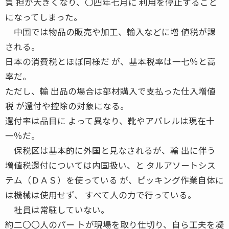
負 担が大きくなり、〇四年七月に 利用を停止すること
になってしまった。
中国では物品の販売や加工、輸入などに増 値税が課
される。
日本の消費税とほぼ同様だ が、基本税率は一七％と高
率だ。
ただし、輸 出品の場合は部材購入で支払った仕入増値
税 が還付や控除の対象になる。
還付率は品目に よって異なり、靴やアパレルは現在十
一％だ。
保税区は基本的に外国と見なされるが、輸 出に伴う
増値税還付については内国扱い、と タルアソートシス
テム（ＤＡＳ）を使っている が、ピッキング作業自体に
は機械は使用せず、 すべて人の力で行っている。
社員は常駐していない。
約二〇〇人のパー トが現場を取り仕切り、自ら工夫を凝