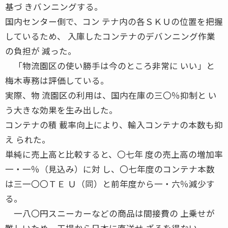
基づ きバンニングする。
国内センター側で、コン テナ内の各ＳＫＵの位置を把握
しているため、 入庫したコンテナのデバンニング作業
の負担が 減った。
「物流園区の使い勝手は今のところ非常に いい」と
梅木専務は評価している。
実際、物 流園区の利用は、国内在庫の三〇％抑制と い
う大きな効果を生み出した。
コンテナの積 載率向上により、輸入コンテナの本数も抑
え られた。
単純に売上高と比較すると、〇七年 度の売上高の増加率
一・一％（見込み）に対 し、〇七年度のコンテナ本数
は三一〇〇ＴＥ Ｕ（同）と前年度から一・六％減少す
る。
一八〇円スニーカーなどの商品は間接費の 上乗せが
難しいため、工場から日本に直送せ ざるを得ない。