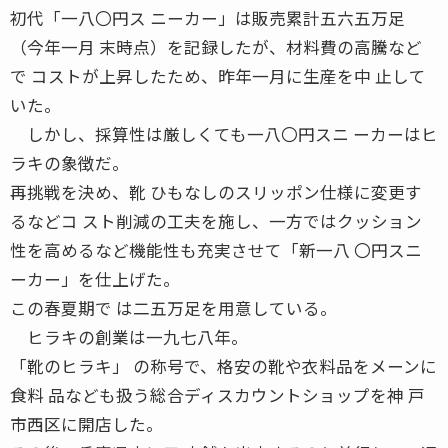
初代「一八〇円ス ニーカー」は販売累計五六五万足
（今年一月 末時点）を記録したが、材料費の高騰など
で コストが上昇したため、昨年一月に生産を中 止して
いた。
しかし、採算性は厳しくても一八〇円スニ ーカーはヒ
ラキの象徴だ。
再挑戦を決め、靴 ひもなしのスリッポン仕様に変更す
るなどコ スト削減の工夫を施し、一方ではクッション
性を高めるなど機能性も充実させて「新一八 〇円スニ
ーカー」を仕上げた。
この春夏期で は二五万足を用意している。
ヒラキの創業は一九七八年。
「靴のヒラキ」 の称号で、格安の靴や衣料品をメーンに
食料 品なども扱う総合ディスカウントショップを神 戸
市西区に開店した。