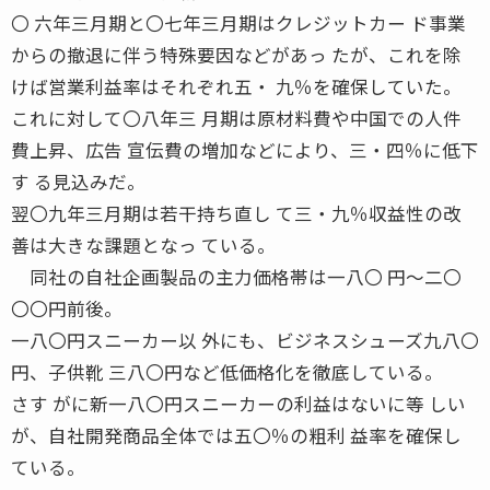
〇 六年三月期と〇七年三月期はクレジットカー ド事業
からの撤退に伴う特殊要因などがあっ たが、これを除
けば営業利益率はそれぞれ五・ 九％を確保していた。
これに対して〇八年三 月期は原材料費や中国での人件
費上昇、広告 宣伝費の増加などにより、三・四％に低下
す る見込みだ。
翌〇九年三月期は若干持ち直し て三・九％収益性の改
善は大きな課題となっ ている。
同社の自社企画製品の主力価格帯は一八〇 円〜二〇
〇〇円前後。
一八〇円スニーカー以 外にも、ビジネスシューズ九八〇
円、子供靴 三八〇円など低価格化を徹底している。
さす がに新一八〇円スニーカーの利益はないに等 しい
が、自社開発商品全体では五〇％の粗利 益率を確保し
ている。