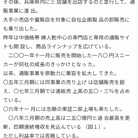
その後、兵庫県内に三 店舗を出店するのと並行して、通
販事業に進 出。
大手小売店や量販店を対象に自社企画製 品の卸販売に
も乗り出した。
昨年は中価格帯 婦人靴中心の専門店と専用の通販サイ
トも開 設し、商品ラインナップを広げている。
二〇〇一年十一月に販売を開始した一八〇 円スニー
カーが同社の成長のきっかけとなっ た。
以来、通販事業を原動力に業容を拡大し てきた。
〇五年三月期には同事業の売り上げ は店舗販売を超
え、〇七年三月期では連結売 上高の五〇・三％を占め
ている。
〇六年十一 月には念願の東証二部上場も果たした。
〇八年三月期の売上高は二五〇億円と過 去最高を更
新、四期連続増収を見込んでいる （図１）。
ただし利益率では苦戦している。