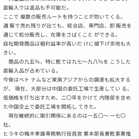
直輸入では返品も不可能だ。
ここで 複数の販売ルートを持つことが効いてくる。
通 販で売れ残りが出ても、総合店、専門店、卸 販売を
通じて処分販売し、在庫をさばくこと ができる。
自社開発商品は粗利益率が高いだ けに値下げ余地も大
きい。
商品の九五％、特に靴では九七〜九八％を こうした
直輸入品が占めている。
今後はベト ナムなど東南アジアからの調達も拡大する
が、 現在、大部分は中国の委託工場で生産してい る。
低価格を打ち出すため、二〇年をかけて 内陸部を含め
た中国全土で委託工場を開拓し てきた。
現在継続的に取引関係にあるのは一五〇〜 一七〇
社。
ヒラキの梅木孝雄専務執行役員営 業本部長兼靴事業推