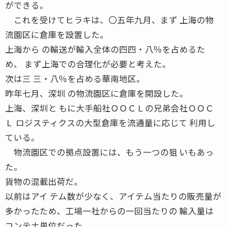
ができる。
これを受けてヒラキは、〇五年九月、まず 上海の物
流園区に倉庫を設置した。
上海から の輸送が輸入全体の四四・八％を占めるた
め、 まず上海での合理化が必要と考えた。
次は三 三・八％を占める華南地区。
昨年七月、深圳 の物流園区に倉庫を開設した。
上海、深圳と もに大手船社ＯＯＣＬの兄弟会社ＯＯＣ
Ｌ ロジスティクスの大型倉庫を流通量に応じて 利用し
ている。
物流園区での拠点設置には、もう一つの狙 いもあっ
た。
貨物の混載出荷だ。
以前はアイ テム数が少なく、アイテム当たりの販売量が
多かったため、工場一社からの一回当たりの 輸入量は
コンテナ単位だった。