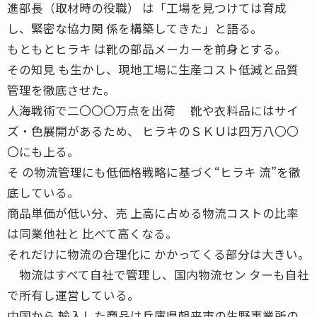
進部長（取材時の役職） は「工場を見つけては育成
し、緊密な協力関 係を構築してきた」と語る。
もともとヒラキ は靴の部品メーカーを前身とする。
その知見 も生かし、現地工場に生産コスト低減と品質
管理を徹底させた。
人海戦術で二〇〇〇万点を出荷 靴や衣料品にはサイ
ズ・色展開があるため、 ヒラキのＳＫＵは四万八〇〇
〇にも上る。
そ の物流管理にも低価格戦略に基づく“ヒラキ 流”を徹
底している。
商品単価が低い分、売 上高に占める物流コストの比率
は同業他社と 比べて高くなる。
それだけに物流の合理化に かかってくる部分は大きい。
物流はすべて自社で管理し、国内物流セン ターも自社
で所有し運営している。
中国から 輸入した商品は兵庫県朝来市の生野事業所の