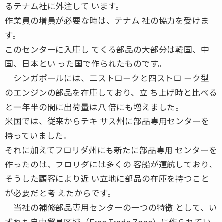
るテナム社に外注して います。
作業員の増員が必要な時は、テナム 社の協力を受けま
す。
このセンターに入庫し てくる部品の大部分は韓国、中
国、日本とい った国で作られたものです。
シンガポールには、二ストロークと四ストロ ーク型
のエンジンの部品を在庫しており、立 ち上げ時と比べる
と一年半の間に出荷量は八 倍にも増えました。
米国では、従来からテキ サス州に部品専用センターを
持っていました。
それに加えてフロリダ州にも新たに部品専用 センターを
作ったのは、フロリダには多くの 客船が運航しており、
そうした顧客により近 い立地に部品の在庫を持つこと
が必要だと考 えたからです。
当社の補修部品専用センターの一つの特徴 として、い
ずれも自由貿易区域（Free Trade Zone）に作られてい