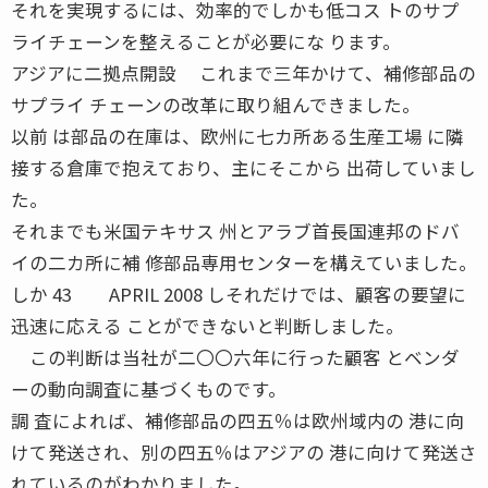
それを実現するには、効率的でしかも低コス トのサプ
ライチェーンを整えることが必要にな ります。
アジアに二拠点開設 これまで三年かけて、補修部品の
サプライ チェーンの改革に取り組んできました。
以前 は部品の在庫は、欧州に七カ所ある生産工場 に隣
接する倉庫で抱えており、主にそこから 出荷していまし
た。
それまでも米国テキサス 州とアラブ首長国連邦のドバ
イの二カ所に補 修部品専用センターを構えていました。
しか 43 APRIL 2008 しそれだけでは、顧客の要望に
迅速に応える ことができないと判断しました。
この判断は当社が二〇〇六年に行った顧客 とベンダ
ーの動向調査に基づくものです。
調 査によれば、補修部品の四五％は欧州域内の 港に向
けて発送され、別の四五％はアジアの 港に向けて発送さ
れているのがわかりました。