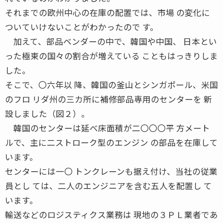
それまでの欧州中心の在庫の配置では、市場 の変化に
ついていけないことがわかったので す。
加えて、部品ベンダーの中で、韓国や中国、 日本とい
った極東の国々の割合が増えている こともはっきりしま
した。
そこで、〇六年以 降、韓国の釜山とシンガポール、米国
のフロ リダ州の三カ所に補修部品専用のセンターを 新
設しました（図２）。
韓国のセンターは延べ床面積が二〇〇〇平 方メート
ルで、主に二ストローク型のエンジン の部品を在庫して
います。
センターには一〇 トンクレーンも据え付け、当社の従業
員とし ては、二人のエンジニアを含む五人を配置し て
います。
輸送などのロジスティクス業務は 現地の３ＰＬ業者であ