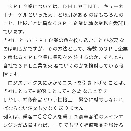
３ＰＬ企業については、ＤＨＬやＴＮＴ、 キューネ
＋ナーゲルといった大手と取引がある のはもちろんの
こと、地域ごとに異なる３Ｐ Ｌ企業に輸送業務を委託し
ています。
当社に とって３ＰＬ企業の数を絞り込むことが必要 な
のは明らかですが、その方法として、複数 の３ＰＬ企業
を束ねる４ＰＬ企業に業務を外 注するのか、それとも
自社で３ＰＬ企業を束 ねていくのかを検討している段
階です。
ロジスティクスにかかるコストを引き下げる ことは、
当社にとっても顧客にとっても必要 なことです。
しかし、補修部品という性格上、 緊急に対応しなけれ
ばならない注文も少なく ありません。
例えば、乗客二〇〇〇人を乗せ た豪華客船のメインエ
ンジンが故障すれば、一 刻でも早く補修部品を届ける