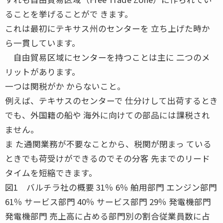
ることを挙げることがで きます。
これは最初にテキサス州のセンターを 立ち上げた時か
ら一貫しています。
自由貿易区域にセンターを持つことは主に 二つのメ
リットがあります。
一つは関税がか からないこと。
例えば、テキサスのセンターで 仕分けして出荷するとき
でも、外国籍の船や 海外に向けての部品には課税され
ません。
ま た通関業務が不要なことから、税関が閉まっ ている
ときでも荷受けができるのでその分客 先までのリード
タイムを短縮できます。
図1 バルチラ社の概要 31％ 6％ 舶用部門 エンジン部門
61％ サービス部門 40％ サービス部門 29％ 発電機部門
発電機部門 売上高に占める部門別の割合従業員数に占