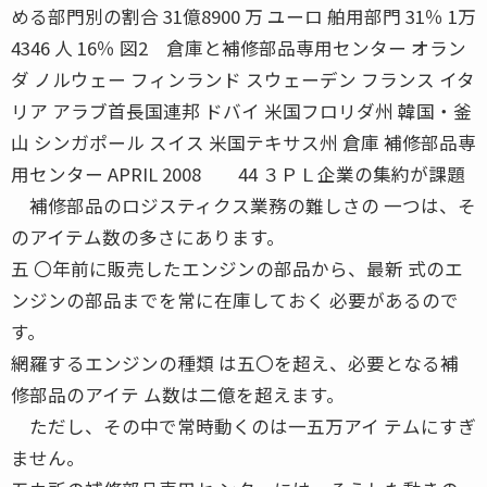
める部門別の割合 31億8900 万 ユーロ 舶用部門 31％ 1万
4346 人 16％ 図2 倉庫と補修部品専用センター オラン
ダ ノルウェー フィンランド スウェーデン フランス イタ
リア アラブ首長国連邦 ドバイ 米国フロリダ州 韓国・釜
山 シンガポール スイス 米国テキサス州 倉庫 補修部品専
用センター APRIL 2008 44 ３ＰＬ企業の集約が課題
補修部品のロジスティクス業務の難しさの 一つは、そ
のアイテム数の多さにあります。
五 〇年前に販売したエンジンの部品から、最新 式のエ
ンジンの部品までを常に在庫しておく 必要があるので
す。
網羅するエンジンの種類 は五〇を超え、必要となる補
修部品のアイテ ム数は二億を超えます。
ただし、その中で常時動くのは一五万アイ テムにすぎ
ません。