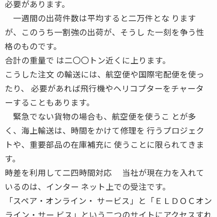
必要があります。
一週間の出荷件数は平均すると二万件とな ります
が、このうち一割強の出荷が、そうし た一刻を争う性
格のものです。
合計の重量で は二〇〇トン近くに上ります。
こうした注文 の輸送には、航空便や国際宅配便を使っ
たり、 必要があれば飛行機やヘリコプターをチャータ
ーすることもあります。
緊急でない貨物の場合も、航空便を使うこ とが多
く、海上輸送は、時間をかけて修理を 行うプロジェク
トや、重要部品の在庫補充に 使うことに限られてきま
す。
時差を利用して二四時間対応 当社が現在力を入れて
いるのは、インター ネット上での受注です。
「スペア・オンライン・ サービス」と「ＥＬＤＯＣオン
ライン・サー ビス」という二つのサイトにアクセスすれ