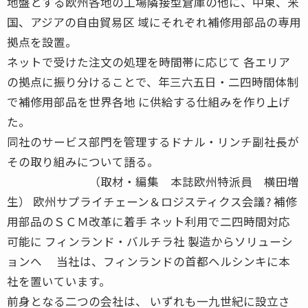
地盤とする欧州各地の工場隣接型倉庫の他に、中東、米
国、アジアの自由貿易区 域にそれぞれ補修用部品の専用
拠点を設置。
ネットで受けた注文の処理を時間帯に応じて 各エリア
の拠点に振り分けることで、年三六五日・二四時間体制
で補修用部品を世界各地 に供給する仕組みを作り上げ
た。
同社のサービス部門を管理するドナル・リンチ副社長が
その取り組みについて語る。
（取材・編集 本誌欧州特派員 横田増
生） 欧州サプライチェーン＆ロジスティクス会議? 補修
用部品のＳＣＭ改革に着手 ネット利用で二四時間対応
可能に フィンランド・バルチラ社 製造からソリューシ
ョンへ 当社は、フィンランドの首都ヘルシンキに本
社を置いています。
前身となる二つの会社は、 いずれも一九世紀に設立さ