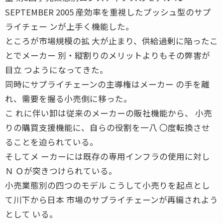
SEPTEMBER 2005 産効率を重視したプッシュ型のサプ
ライチェー ンが上手く機能した。
ところが市場規模の拡 大が止まり、供給過剰に陥ったこ
とでメーカー 別・縦割りのメリットよりもその弊害が
目立 つようになってきた。
同時にサプライチェーンの主導権はメーカー の手を離
れ、需要を握る小売側に移った。
こ れに伴い卸は従来のメーカーの販社機能から、 小売
りの購買支援機能に、自らの役割を一八 〇度転換させ
ることを迫られている。
そしてメ ーカーには既存の専用インフラの使用に対し
Ｎ Ｏが突きつけられている。
小売業態別の四つのモデル こうして小売りを起点とし
て川下から日本 市場のサプライチェーンが再編されよう
として いる。