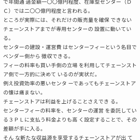
で年間通 過金額一〇〇億円程度、在庫型センター（Ｄ
Ｃ）では二〇〇億円程度と言われる。
ところが実際には、それだけの販売量を確保 できない
チェーンストアまでが専用センターの 設置に動いてい
る。
センターの建設・運営費 はセンターフィーという名目で
ベンダー側から 徴収できる。
フィーの料率も買い手側の立場 を利用してチェーンスト
ア側で一方的に決めて いるのが実状だ。
例え投資効率の悪いセンタ ーであってもチェーンストア
の懐は痛まない。
チェーンストアは利益を上げることさえでき る。
センターフィーの料率を、センターの運営 を委託してい
る３ＰＬに支払う料金よりも高 く設定することで、その
差額が手に入る。
そん な新たな収益源を享受するチェーンストアが出 て