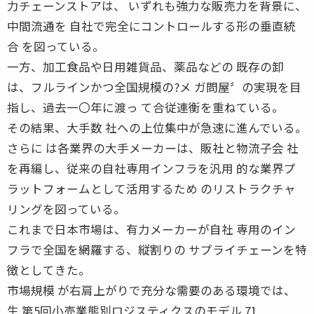
力チェーンストアは、 いずれも強力な販売力を背景に、
中間流通を 自社で完全にコントロールする形の垂直統
合 を図っている。
一方、加工食品や日用雑貨品、薬品などの 既存の卸
は、フルラインかつ全国規模の?メ ガ問屋〞の実現を目
指し、過去一〇年に渡っ て合従連衡を重ねている。
その結果、大手数 社への上位集中が急速に進んでいる。
さらに は各業界の大手メーカーは、販社と物流子会 社
を再編し、従来の自社専用インフラを汎用 的な業界プ
ラットフォームとして活用するため のリストラクチャ
リングを図っている。
これまで日本市場は、有力メーカーが自社 専用のイン
フラで全国を網羅する、縦割りの サプライチェーンを特
徴としてきた。
市場規模 が右肩上がりで充分な需要のある環境では、
生 第5回小売業態別ロジスティクスのモデル 71