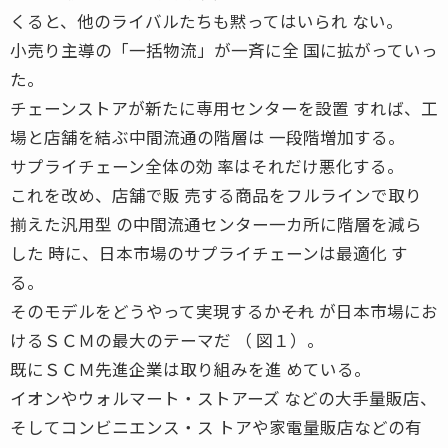
くると、他のライバルたちも黙ってはいられ ない。
小売り主導の「一括物流」が一斉に全 国に拡がっていっ
た。
チェーンストアが新たに専用センターを設置 すれば、工
場と店舗を結ぶ中間流通の階層は 一段階増加する。
サプライチェーン全体の効 率はそれだけ悪化する。
これを改め、店舗で販 売する商品をフルラインで取り
揃えた汎用型 の中間流通センター一カ所に階層を減ら
した 時に、日本市場のサプライチェーンは最適化 す
る。
そのモデルをどうやって実現するか――それ が日本市場にお
けるＳＣＭの最大のテーマだ （ 図１）。
既にＳＣＭ先進企業は取り組みを進 めている。
イオンやウォルマート・ストアーズ などの大手量販店、
そしてコンビニエンス・ス トアや家電量販店などの有