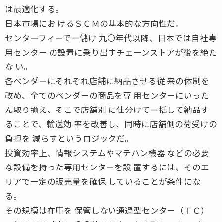
は最適化する。
日本市場にお けるＳＣＭの基本的な方向性だ。
センターフィーで一儲け 九〇年代以降、日本では自社専
用センター の設置に乗り出すチェーンストアが後を絶た
な い。
各ベンダーにそれぞれ店舗に納品させる従 来の体制を
改め、全てのベンダーの商品を専 用センターにいった
ん取り揃え、そこで店舗別 に仕分けて一括して納品す
ることで、輸送効 率を改善し、同時に店舗側の荷受けの
負担を 減らすというロジックだ。
投資効率上、情報システムやマテハン機器 などの必要
な設備を持った専用センターを設 置するには、そのエ
リアで一定の販売量を確保 していることが条件にな
る。
その規模は在庫を 保管しない通過型センター（ＴＣ）