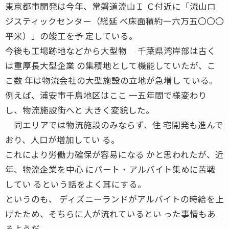
東京都市開発は今年、常磐道流山Ｉ Ｃ付近に「流山ロ
ジスティックセンター（総延 べ床面積約一六万五〇〇〇
平米）」の竣工を予 定している。
今後も工場跡地などから大型物 千葉県湾岸部は古く
は重厚長大型企業 の集積地として機能していたが、こ
こ数 年は物流会社の大型施設の立地が急増し ている。
例えば、浦安市千鳥地区はここ 一五年間で様変わり
し、物流施設街へと 大きく変貌した。
同エリアでは物流施設のみならず、住 宅開発も進んで
おり、人口が増加してい る。
これにより労働力確保が容易になる かと思われたが、近
年、物流企業を中心 にパート・アルバイト集めに苦戦
してい るという話をよく耳にする。
というのも、 ディズニーランドがアルバイトの時給を上
げたため、そちらに人が流れているとい った事情もあ
るようだ。