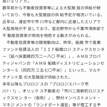
高いエリア だ。
数年前から不動産投資家等による大型施 設の供給が続
いており、今後も大型施設の供 給予定が相次いでいる。
近年は、浦安市や市 川市など都内に近接したエリアで
大型用地が不 足しており、習志野市から千葉市湾岸部で
不 動産投資家が用地を物色する動きがみられる。
不動産投資家等の開発動向は、昨年、船橋 市で産業
ファンド投資法人の「ＩＩＦ船橋ロジ スティクスセンタ
ー（延べ床面積四万二一八〇 平米）」、ＡＭＢプロパ
ティジャパンの「ＡＭＢ 船橋ディストリビューションセ
ンター５（同四万 三五七〇平米）」といった、マルチ
テナント型 の大型施設が供給された。
来年以降もプロロジ スの「プロロジスパーク市
川?・?」、オリック ス不動産の「市川二俣新町ロジステ
ィクスセン ター（仮称）」、野村インベストメント・
マネジ メントの「ランドポート浦安」等が竣工する予