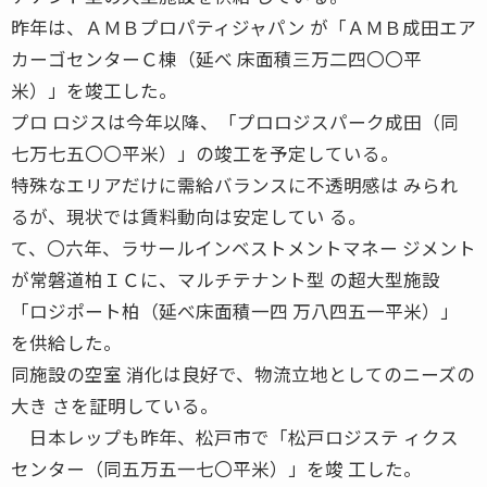
昨年は、ＡＭＢプロパティジャパン が「ＡＭＢ成田エア
カーゴセンターＣ棟（延べ 床面積三万二四〇〇平
米）」を竣工した。
プロ ロジスは今年以降、「プロロジスパーク成田（同
七万七五〇〇平米）」の竣工を予定している。
特殊なエリアだけに需給バランスに不透明感は みられ
るが、現状では賃料動向は安定してい る。
て、〇六年、ラサールインベストメントマネー ジメント
が常磐道柏ＩＣに、マルチテナント型 の超大型施設
「ロジポート柏（延べ床面積一四 万八四五一平米）」
を供給した。
同施設の空室 消化は良好で、物流立地としてのニーズの
大き さを証明している。
日本レップも昨年、松戸市で「松戸ロジステ ィクス
センター（同五万五一七〇平米）」を竣 工した。