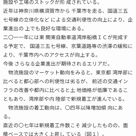
施設や工場のストックが形 成されている。
近年は神奈川県横須賀市から 千葉市を走る、国道三五
七号線の立体化など による交通利便性の向上により、企
業進出の 上でも良好な環境にある。
二〇一一年には東 関東自動車道湾岸船橋ＩＣが完成す
る予定で、 国道三五七号線、京葉道路等の渋滞の緩和に
より、千葉市内へのアクセスが向上する。
今後 さらなる企業進出が期待されるエリアだ。
物流施設のマーケット動向をみると、東京都 湾岸部に
比べると都心部への利便性は劣るが、 前述の交通イン
フラの改善や都内に比べると土 地価格が低廉であるこ
ともあり、湾岸部や内 陸部で新規着工が進んでいる。
物流施設の着工動向は、〇四年以降増加傾 向にあ
る。
直近の〇七年は新規着工件数こそ 減少したものの、面
積ベースでは大きく上昇し ている（図１）。