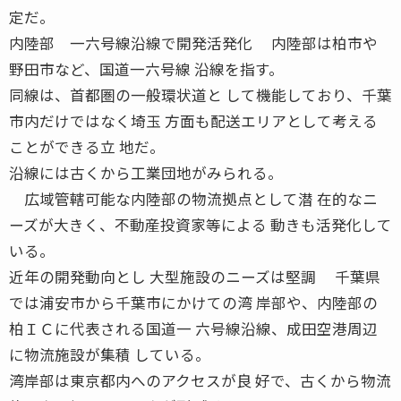
定だ。
内陸部 一六号線沿線で開発活発化 内陸部は柏市や
野田市など、国道一六号線 沿線を指す。
同線は、首都圏の一般環状道と して機能しており、千葉
市内だけではなく埼玉 方面も配送エリアとして考える
ことができる立 地だ。
沿線には古くから工業団地がみられる。
広域管轄可能な内陸部の物流拠点として潜 在的なニ
ーズが大きく、不動産投資家等による 動きも活発化して
いる。
近年の開発動向とし 大型施設のニーズは堅調 千葉県
では浦安市から千葉市にかけての湾 岸部や、内陸部の
柏ＩＣに代表される国道一 六号線沿線、成田空港周辺
に物流施設が集積 している。
湾岸部は東京都内へのアクセスが良 好で、古くから物流