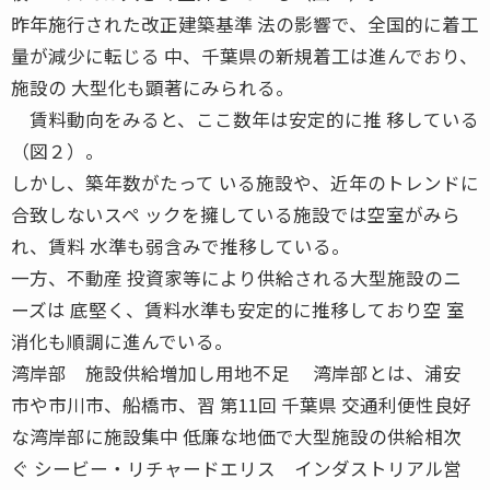
昨年施行された改正建築基準 法の影響で、全国的に着工
量が減少に転じる 中、千葉県の新規着工は進んでおり、
施設の 大型化も顕著にみられる。
賃料動向をみると、ここ数年は安定的に推 移している
（図２）。
しかし、築年数がたって いる施設や、近年のトレンドに
合致しないスペ ックを擁している施設では空室がみら
れ、賃料 水準も弱含みで推移している。
一方、不動産 投資家等により供給される大型施設のニ
ーズは 底堅く、賃料水準も安定的に推移しており空 室
消化も順調に進んでいる。
湾岸部 施設供給増加し用地不足 湾岸部とは、浦安
市や市川市、船橋市、習 第11回 千葉県 交通利便性良好
な湾岸部に施設集中 低廉な地価で大型施設の供給相次
ぐ シービー・リチャードエリス インダストリアル営