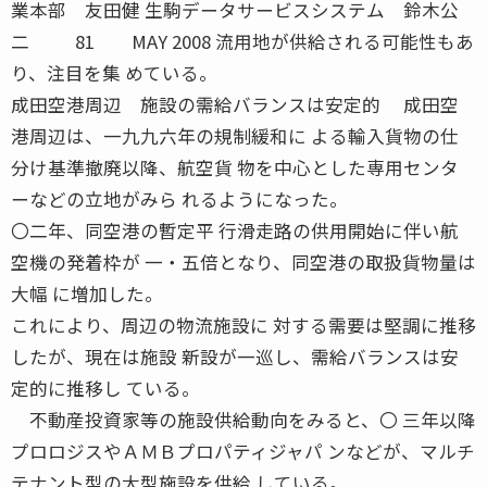
業本部 友田健 生駒データサービスシステム 鈴木公
二 81 MAY 2008 流用地が供給される可能性もあ
り、注目を集 めている。
成田空港周辺 施設の需給バランスは安定的 成田空
港周辺は、一九九六年の規制緩和に よる輸入貨物の仕
分け基準撤廃以降、航空貨 物を中心とした専用センタ
ーなどの立地がみら れるようになった。
〇二年、同空港の暫定平 行滑走路の供用開始に伴い航
空機の発着枠が 一・五倍となり、同空港の取扱貨物量は
大幅 に増加した。
これにより、周辺の物流施設に 対する需要は堅調に推移
したが、現在は施設 新設が一巡し、需給バランスは安
定的に推移し ている。
不動産投資家等の施設供給動向をみると、〇 三年以降
プロロジスやＡＭＢプロパティジャパ ンなどが、マルチ
テナント型の大型施設を供給 している。