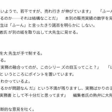
高いようで、若干ですが、売れ行き が伸びています」 「ふー
いるのか‥‥それは結構なことだ」 本別の販売実績の数字を
2008 生は「ふーん」と言ったきり諾否を明らかに しない。
者氏 が別の紙を取り出して大先生に見せる。
を大 先生が手で制する。
する。
実務の融合ってのが、このシリー ズの目玉ってこと？」 「
と いうところにポイントを置いています。
とわかっているよ。
するかが問題なん だ』という不満が残りますし、実務ばかりの 
実務書 として不十分だと思ってます」 編集者氏の熱弁に大
独断的な意見を吐く。