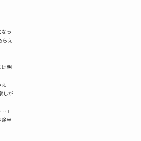
になっ
もらえ
とは明
いえ
察しが
‥‥」
中途半