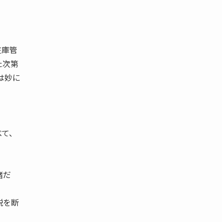
在庫管
た次第
は妙に
べて、
緒だ
。
説を断