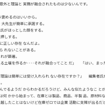
外と理論と 実務が融合されたものは少ないんです。
う褒めるのはいいから。
 大先生が簡単に承諾する。
者氏がほっとした顔をする。
念押しする。
に正しい存在 なんだよ。
ら れないことがある。
それが顕著。
れる土壌を作るか‥‥それが融合ってこと だ」 「はい、まっ
、理論は簡単には受け入れられ ない存在ですか？」 編集者氏
る。
でるようだ からわかるだろうけど、みんな似たようなこ と
は何 かから始まって、在庫とは製品、商品、半製 品、原材料
に越したことはないけど在庫ゼロでは企業 活動に支障が出るだ