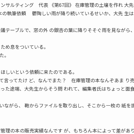
サルティング 代表 《第67回》 在庫管理の土壌を作れ 大
の本の執筆依頼 鬱陶しい雨が降り続いているせいか、大先 生
会議テーブルで、窓の外 の銀杏の葉に降りそそぐ雨を見ながら
きため息をついている。
た。
てほしいという依頼に来たのである。
言ってたけ ど、なんでまた？ 在庫管理の本なんぞあま り
った途端、大先生からそう問 われて、編集者氏はちょっと面
いながら、 鞄からファイルを取り出し、そこから一枚の 紙を
庫管理の本の販売実績なんです が、もちろん本によって差があ