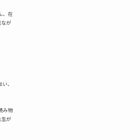
ん、在
見なが
はい、
読み物
先生が