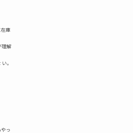
に在庫
が理解
 い。
もやっ