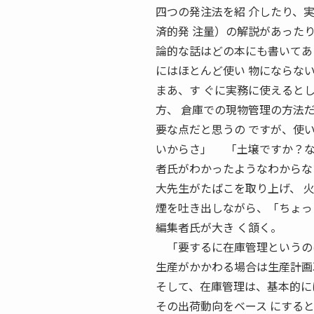
四つの発注法を紹 介したり、実務的に
済的発 注量）の解説があった
論的な話はどの本にも書いて
にはほとんど使い 物にならな
まあ、す ぐに実務に使えると
方、 倉庫での現物管理の方法
要な点だと思うの ですが、使
いからさ」 「土壌ですか？な
者氏がわかったようなわからな
大先生がたばこを取り上げ、 
煙を吐き出しながら、「ちょっ
編集者氏が大き く頷く。
「要するに在庫管理というのは
生産がかかわる場合は生産計画
そして、在庫管理は、基本的に
その出荷動向をベース にする