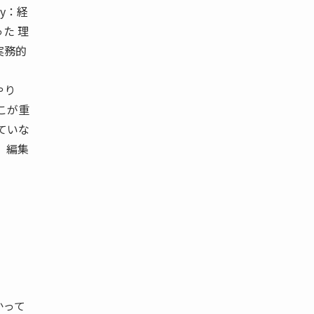
ty：経
た 理
実務的
やり
こが重
ていな
 編集
かって