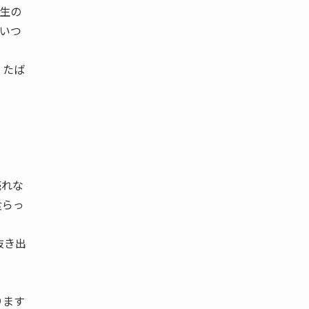
先生の
はいつ
、たば
売れな
食らっ
抜き出
ります