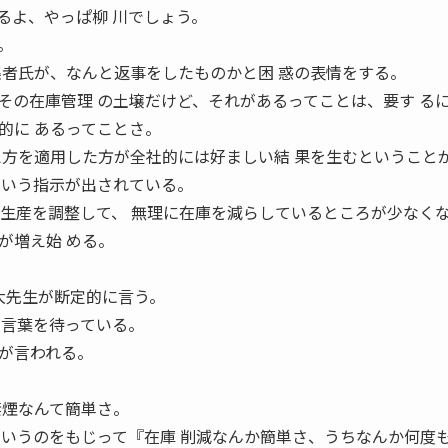
よ、やっぱ柳 川でしょう。
。
者氏が、なんと返事をしたものかと困 惑の表情をする。
の在庫管理 の土壌だけど、それがあるってことは、要す る
的に あるってことさ。
え方を適用した方が全社的には好ましい結 果を生むということ
という指示が出されている。
や生産を調整して、 無理に在庫を減らしているところが少なくな
が増え始 める。
大先生が断定的に言う。
の言葉を待っている。
が言われる。
。
禁煙なんて簡単さ。
というのをもじって『在庫 削減なんか簡単さ、うちなんか何度