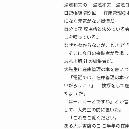
湯浅和夫の 湯浅和夫 湯浅コン
日記帳編 第9 回 在庫管理
になく元気がない風情だ。
自分で喫 煙場所と決めている
こを喫っている。
なぜかわからないが、とき ど
そこに今日の来訪者が登場し
ある出版 社の編集者だ。
大先生に在庫管理の本を書い 
「電話では、在庫管理の本って
いだろうに？」 挨拶をして座
たよう だ。
「はー、えーとですね」とか言
して、大先生の前に置いた。
「これをご覧ください。
ある大手書店のこ こ半年の在