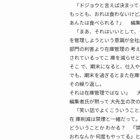
「ドジョウと言えば決まってる
もっとも、おれは食わないけど
あんたは食べられる？」 編集
「まあ、それはいいとして、そ
を管理しようという意識が全社
部門の利害より在庫管理の 考
されているってこ 庫を減らせ
そこ で、期末になると、仕入
でも、期末を過ぎるとまた在庫
その繰り返し。
それは在庫管理ではな い」 
編集者氏が黙って 大先生の次
「笑い話でよくこういうこと
在 庫削減は禁煙と一緒だって
どういうことか わかる？ 『
おれなんか 何度もやってる』