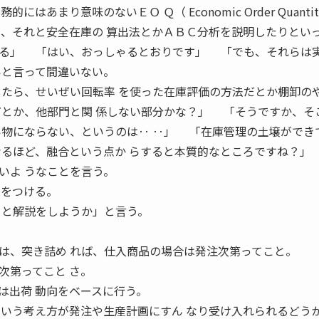
はあまり意味のないＥＯ Ｑ（ Economic Order Quanti
り、それと安全在庫の 算出法とかＡＢＣ分析を説明したりといっ
ある」 「はい、おっしゃるとおりです」 「でも、それらは
いと言って間違いない。
したら、せいぜい回転率 を使った在庫評価の方法だとか棚卸の
だとか、他部門と関 係しない部分かな？」 「そうですか、そ
い物にならない、というのは‥ ‥」 「在庫管理の土壌ができ
るほど、融合という点か らすると本質的なところですね？」
いよ うなことを言う。
火をつける。
 と解説をしようか」と言う。
、突き詰め れば、仕入商品の場合は発注次第ってこと。
次第ってこと さ。
は出荷 動向をベースに行う。
という考え方が発注や生産計画にすん なり受け入れられるどう