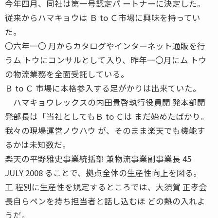
今年四月、同社は第一号認定パ ートナーに決定した。
従来からハマキョウは Ｂ to Ｃ市場に興味を持ってい
た。
〇六年一〇 月からカタログやインターネット通販を行
うム トウにコンサルとして入り、昨年一〇月にム トウ
の物流業務を全面受託している。
Ｂ to Ｃ 市場に本格参入する足がかりは出来ていた。
ハマキョウレックスの内田貴啓執行役員開 発本部開
発部長は「当社としてもＢ to Ｃは まだ始めたばかり。
我々の現場運営ノウハウ が、そのまま楽天でも機能す
るかは未知数だ。
楽天の平野雅史事業統括部 兼物流事業副事業長 45
JULY 2008 ることで、拠点全体の生産性向上を図る。
工 程別に生産性を規定するところでは、大須賀 正孝会
長自らペンを持ち担当者と話し込むほ どの熱の入れよ
うだ。