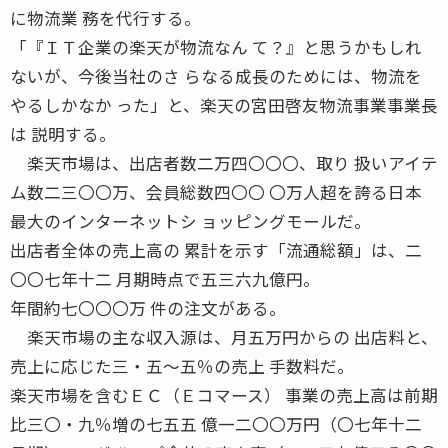
に物流業 務を代行する。
「『ＩＴ企業の楽天が物流なん て？』と思うかもしれ
ないが、今後当社のさ らなる成長のためには、物流を
やるしかなか った」と、楽天の宮田啓友物流事業事業長
は 説明する。
楽天市場は、出店者数二万四〇〇〇、取り 扱いアイテ
ム数二三〇〇万、会員総数四〇〇 〇万人超を誇る日本
最大のインターネットシ ョッピングモールだ。
出店者全体の売上高の 累計を示す「流通総額」は、二
〇〇七年十二 月期時点で五三六九億円。
年間約七〇〇〇万 件の注文がある。
楽天市場の主な収入源は、月五万円からの 出店料と、
売上に応じた三・五〜五％の売上 手数料だ。
楽天市場を含むＥＣ（Ｅコマース） 事業の売上高は前期
比三〇・九％増の七五五 億一二〇〇万円（〇七年十二