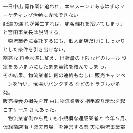
一日中出 荷作業に追われ、本来メーンであるはずのマ
ーケティング活動に専念できない。
配達の遅 れが発生すれば、顧客離れを招いてしまう」
と宮田事業長は説明する。
物流業者に委託するにも、個人商店だけに しっかり
とした条件を引き出せない。
割高な 料金水準に加え、出荷量の上限などのルール 設
定をあいまいにしたまま契約を結んでしま う。
その結果、物流業者に何の連絡もなしに 販売キャンペ
ーンを行い、現場がパンクする などのトラブルが多
発。
販売機会の損失を理 由に物流業者を相手取り訴訟を起
こすケース さえあった。
物流業者側から見ても小規模な通販業者と 今年５月、
仮想商店街「楽天市場」を運営する楽 天に物流事業部