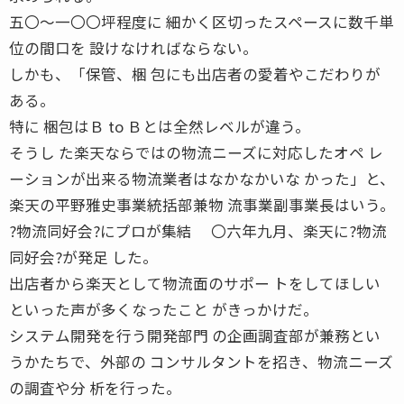
五〇〜一〇〇坪程度に 細かく区切ったスペースに数千単
位の間口を 設けなければならない。
しかも、「保管、梱 包にも出店者の愛着やこだわりが
ある。
特に 梱包はＢ to Ｂとは全然レベルが違う。
そうし た楽天ならではの物流ニーズに対応したオペ レ
ーションが出来る物流業者はなかなかいな かった」と、
楽天の平野雅史事業統括部兼物 流事業副事業長はいう。
?物流同好会?にプロが集結 〇六年九月、楽天に?物流
同好会?が発足 した。
出店者から楽天として物流面のサポー トをしてほしい
といった声が多くなったこと がきっかけだ。
システム開発を行う開発部門 の企画調査部が兼務とい
うかたちで、外部の コンサルタントを招き、物流ニーズ
の調査や分 析を行った。