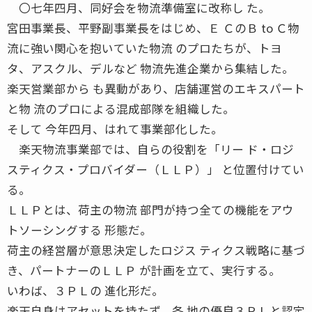
〇七年四月、同好会を物流準備室に改称し た。
宮田事業長、平野副事業長をはじめ、Ｅ ＣのＢ to Ｃ物
流に強い関心を抱いていた物流 のプロたちが、トヨ
タ、アスクル、デルなど 物流先進企業から集結した。
楽天営業部から も異動があり、店舗運営のエキスパート
と物 流のプロによる混成部隊を組織した。
そして 今年四月、はれて事業部化した。
楽天物流事業部では、自らの役割を「リー ド・ロジ
スティクス・プロバイダー（ＬＬＰ）」 と位置付けてい
る。
ＬＬＰとは、荷主の物流 部門が持つ全ての機能をアウ
トソーシングする 形態だ。
荷主の経営層が意思決定したロジス ティクス戦略に基づ
き、パートナーのＬＬＰ が計画を立て、実行する。
いわば、３ＰＬの 進化形だ。
楽天自身はアセットを持たず、各 地の優良３ＰＬと認定