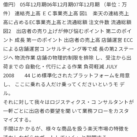
億円） 05年12月期06年12月期07年12月期 （単位：万
件） 連結売上高 ＥＣ事業売上高 図1 楽天の連結売上
高に占めるEC事業売上高と流通総額 注文件数 流通総額
図2 出店者の売り上げが伸び悩むポイント 第二のポイ
ント 成長 第一のポイント 出店者の売上高 店舗運営 ECC
による店舗運営コ ンサルティング等で成 長の第2 ステー
ジへ 物流作業 店舗の物理的制限を排除 し、受注から出
荷までの 自動化・代行による作業 負荷軽減 JULY
2008 44 じめ標準化されたプラットフォームを用意
し、 ここに乗れる人だけ乗ってくださいというモ デ
ル。
それに対して我々はロジスティクス・コ ンサルタントが
一軒ごとに出店者の要望を聞 いて業務フローをカスタ
マイズする。
手間はか かるが、様々な商品を扱う楽天市場の特徴を