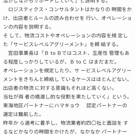
活かしながらサポートしていく」と説明する。
ロジスティクス・コンサルタントはかなりの 時間をか
け、出店者とルールの読み合わせを 行い、オペレーショ
ンの内容を説明する。
そ して、物流コストやオペレーションの内容を規 定し
た「サービスレベルアグリーメント」を締 結する。
宮田事業長は「Ｂ to Ｂではコスト、生産性 管理もあ
る程度しっかりしているが、Ｂ to Ｃ はまだまだ。
オペレーションを規定したり、サ ービスレベルアグリー
メントをきちんと締結し ているケースはほとんどない。
出店者の物流 に対する意識もそれほど高くない。
当社が両 者の橋渡し的な役割を果たしていく」という。
東海地区パートナーにハマキョウ 認定パートナーの
選定は難航した。
昨年か ら選考に着手し、物流業者約四〇社と面談を す
るなどかなりの時間をかけたが、なかなか パートナー