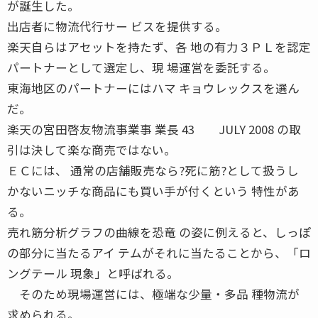
が誕生した。
出店者に物流代行サー ビスを提供する。
楽天自らはアセットを持たず、各 地の有力３ＰＬを認定
パートナーとして選定し、現 場運営を委託する。
東海地区のパートナーにはハマ キョウレックスを選ん
だ。
楽天の宮田啓友物流事業事 業長 43 JULY 2008 の取
引は決して楽な商売ではない。
ＥＣには、 通常の店舗販売なら?死に筋?として扱うし
かないニッチな商品にも買い手が付くという 特性があ
る。
売れ筋分析グラフの曲線を恐竜 の姿に例えると、しっぽ
の部分に当たるアイ テムがそれに当たることから、「ロ
ングテール 現象」と呼ばれる。
そのため現場運営には、極端な少量・多品 種物流が
求められる。