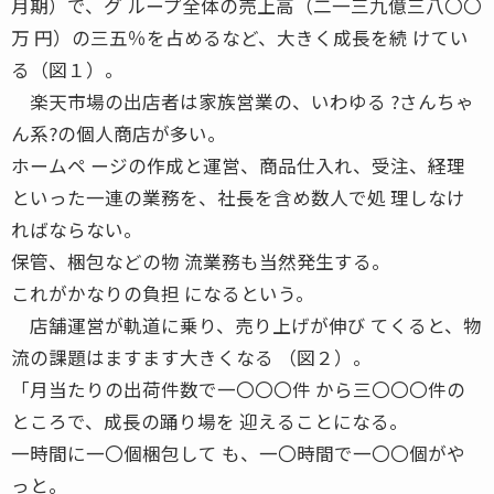
月期）で、グ ループ全体の売上高（二一三九億三八〇〇
万 円）の三五％を占めるなど、大きく成長を続 けてい
る（図１）。
楽天市場の出店者は家族営業の、いわゆる ?さんちゃ
ん系?の個人商店が多い。
ホームペ ージの作成と運営、商品仕入れ、受注、経理
といった一連の業務を、社長を含め数人で処 理しなけ
ればならない。
保管、梱包などの物 流業務も当然発生する。
これがかなりの負担 になるという。
店舗運営が軌道に乗り、売り上げが伸び てくると、物
流の課題はますます大きくなる （図２）。
「月当たりの出荷件数で一〇〇〇件 から三〇〇〇件の
ところで、成長の踊り場を 迎えることになる。
一時間に一〇個梱包して も、一〇時間で一〇〇個がや
っと。