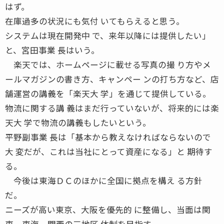
はず。
在庫過多の状況にも気付 いてもらえると思う。
システムは現在開発中 で、来年以降には提供したい」
と、宮田事業 長はいう。
楽天では、ホームページに載せる写真の撮 り方やメ
ールマガジンの書き方、キャンペー ンの打ち方など、店
舗運営の講義を「楽天大 学」を通じて提供している。
物流に関する講 義はまだ行っていないが、将来的には楽
天大 学で物流の講義もしたいという。
平野副事業 長は「基本から教えなければならないので
大 変だが、これは当社にとって資産になる」と 期待す
る。
今後は東海ＤＣのほかに全国に拠点を構え る方針
だ。
ニーズが高い東京、大阪を優先的 に整備し、当面は関
東、東海、関西の三地区 体制を目指す。