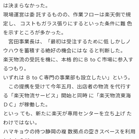
は決まらなかった。
現場運営は委 託するものの、作業フローは楽天側で規
定し、 コストもガラス張りにするといった条件に難 色
を示すところが多かった。
宮田事業長は、「最初は受注するために低 しかしノ
ウハウを蓄積する絶好の機会にはな ると判断した。
楽天物流の受託を機に、本格 的にＢ to Ｃ市場に参入す
るつもり。
いずれは Ｂ to Ｃ専門の事業部も設立したい」という。
この提携を受けて今年五月、出店者の物流 を代行す
る「楽天物流サービス」開始と同時 に「楽天物流東海
ＤＣ」が稼働した。
といっ ても、新たに楽天が専用センターを立ち上げ た
わけではない。
ハマキョウの持つ静岡の複 数拠点の空きスペースを利用