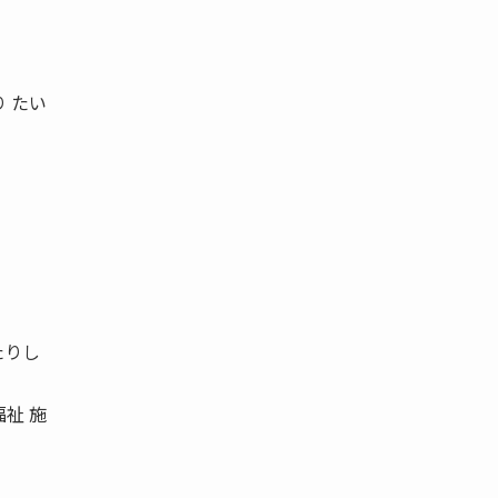
 たい
たりし
祉 施