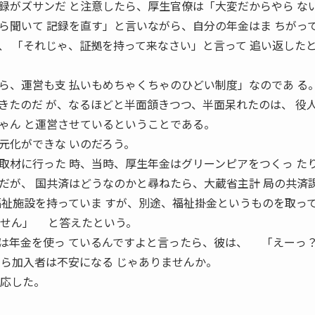
がズサンだ と注意したら、厚生官僚は「大変だからやら な
ら聞いて 記録を直す」と言いながら、自分の年金はま ちがっ
、 「それじゃ、証拠を持って来なさい」と言って 追い返した
、運営も支 払いもめちゃくちゃのひどい制度」なのであ る
きたのだ が、なるほどと半面頷きつつ、半面呆れたのは、 役
ゃん と運営させているということである。
化ができな いのだろう。
材に行った 時、当時、厚生年金はグリーンピアをつくっ た
だが、 国共済はどうなのかと尋ねたら、大蔵省主計 局の共済
祉施設を持っていま すが、別途、福祉掛金というものを取っ
ません」 と答えたという。
は年金を使っ ているんですよと言ったら、彼は、 「えー
ら加入者は不安になる じゃありませんか。
反応した。