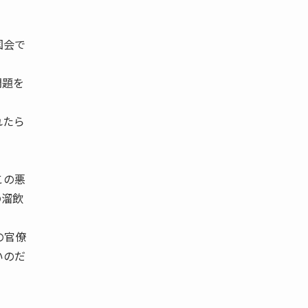
国会で
問題を
れたら
この悪
の溜飲
の官僚
いのだ