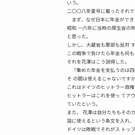
いう。
二〇〇八年夏号に載ったそれで
まず、なぜ日本に年金ができ
昭和 一六年に当時の厚生省の
と思った。
しかし、大蔵省も軍部も反対 
この戦争で負けたら年金も何も
それを花澤はこう説得した。
「集めた年金を支払うのは四
そ の間は使えるじゃないです
これはドイツのヒットラー政権
ヒットラーはこれを使っ てア
ていたという。
また、 花澤は自分たちもその
設に使えるという条文を入れ、
ドイツは敗戦でそれがス トッ