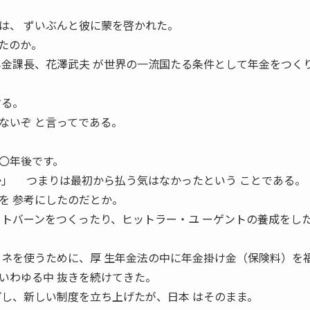
は、 ずいぶんと彼に蒙を啓かれた。
たのか。
年金課長、花澤武夫 が世界の一流国たる条件として年金をつくり
する。
ないぞ と言ってである。
〇年後です。
か」 つまりは最初から払う気はなかったという ことである。
を 参考にしたのだとか。
ウトバーンをつくったり、ヒットラー・ユ ーゲントの養成をし
カネを使うために、厚 生年金法の中に年金掛け金（保険料）を福
いわゆる中 抜きを続けてきた。
プし、新しい制度を立ち上げたが、日本 はそのまま。