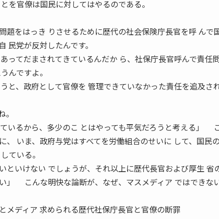
ことを官僚は国民に対してはやるのである。
題をはっき りさせるために歴代の社会保険庁長官を呼 んで
自 民党が反対したんです。
にあってだまされてきているんだか ら、社保庁長官呼んで責任
思うんですよ。
まうと、政府として官僚を 管理できていなかった責任を追及さ
ね。
っているから、多少のこ とはやっても平気だろうと考える」 
に、 いま、政府与党はすべてを労働組合のせいに して、国民
としている。
といけない でしょうが、それ以上に歴代長官および厚生 省
い」 こんな明快な論断が、なぜ、マスメディア ではできな
とメディア 求められる歴代社保庁長官と官僚の断罪