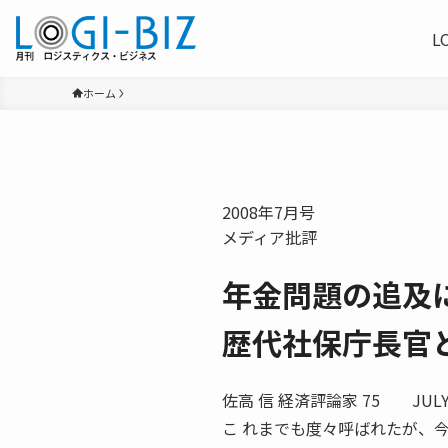
L
ホーム
2008年7月号
メディア批評
年金問題の追及
歴代社保庁長官
佐高 信 経済評論家 75 JU
こ れまでも度々呼ばれたが、