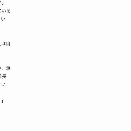
い」
ている
とい
。
人は自
り、無
課長
てい
っ？」