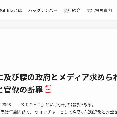
OGI-BIZとは
バックナンバー
会社紹介
広告掲載案内
に及び腰の政府とメディア求めら
と官僚の断罪
LY 2008 『ＳＩＧＨＴ』という季刊の雑誌がある。
今度は年金問題で、 ウォッチャーとして名高い岩瀬達哉と対談せ