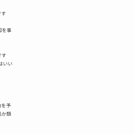
です
因を事
です
はいい
動を予
品か類