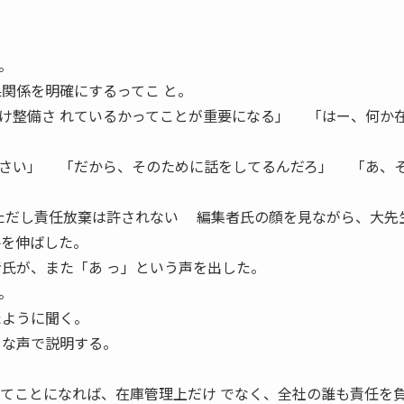
。
果関係を明確にするってこ と。
け整備さ れているかってことが重要になる」 「はー、何か
ださい」 「だから、そのために話をしてるんだろ」 「あ、
ただし責任放棄は許されない 編集者氏の顔を見ながら、大先
手を伸ばした。
者氏が、また「あ っ」という声を出した。
。
たように聞く。
さな声で説明する。
ってことになれば、在庫管理上だけ でなく、全社の誰も責任を