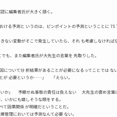
確認に編集者氏が大きく頷く。
。
ける予測と いうのは、ピンポイントの予測ということに 75
できない変動がそこで発生していたら、それ も考慮しなければ
こでも、また編集者氏が大先生の言葉を 先取りした。
について分 析結果があることが必要になるってことでは な
とが 必要というか‥‥」 「えらい。
ないか」 予期せぬ事態の責任は負えない 大先生の褒め言葉
が、いかにも嬉しそうな顔をする。
て因果関係 が明確だということだ。
在庫管理においては予測なんて必要 ない。