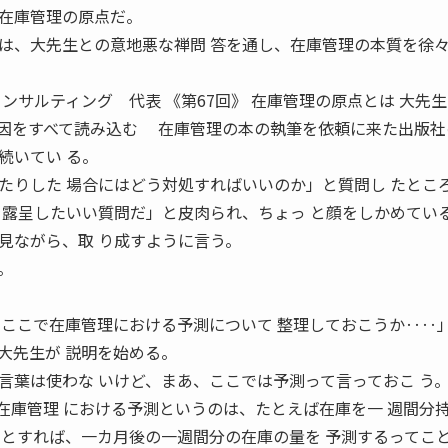
在庫管理の原点だ。
は、大先生との意地悪な禅問 答を通し、在庫管理の本質を徐
サルティング 代表 《第67回》 在庫管理の原点とは 大先
要因をすべて読み込む 在庫管理の本の執筆を依頼に来た出版社
続いてい る。
たりした 場合にはどう対処すればいいのか」と質問し たとこ
を露呈したいい質問だ」と皮肉られ、ちょっ と顔をしかめてい
ながら、取 り成すように言う。
。
。
、ここで在庫管理における予測について 整理しておこうか‥‥
大先生が 説明を始める。
葉は使わな いけど、まあ、ここでは予測って言っておこ う
在庫管理 における予測というのは、たとえば在庫を一 週間分
 とすれば、一カ月後の一週間分の在庫の量を 予測するってこ