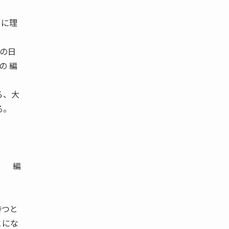
々に理
生の日
の 編
ろ、大
る。
」 編
。
持つと
とにな