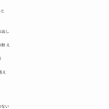
いと
れ出し
耐 え
思
答え
のない