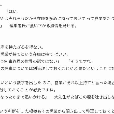
う。
」 「はい。
品 は売れそうだから在庫を多めに持っておいて って営業あた
？」 編集者氏が食い下がる風情を見せる。
在庫を持たざるを得ない。
、営業が持てという在庫は持て ばいい。
は在 庫管理の世界の話ではない」 「そうですね。
その在庫については別管理しておくことが必 要だということに
いいという数字を出した のに、営業がそれ以上持てと言った場
分しておくこ とが必要ですね。
うなったかまで追いかける」 大先生がたばこの煙を吐き出し
う判断をし た根拠もその営業から聞き出して整理してお く