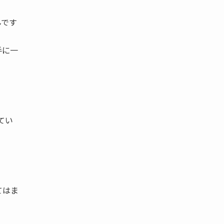
んです
手に一
てい
てはま
‥」