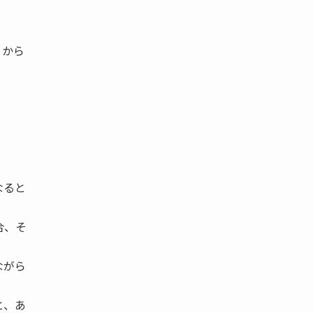
りから
なると
合、そ
ながら
と、あ