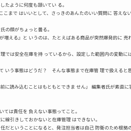
したように何度も頷いてい る。
ここまで はいいとして、さっきのあんたのいい質問に 答えな
者氏の顔がちょっと曇る。
増える』と いうのは、たとえばある商品が突然爆発的に 売
管理では安全在庫を持 っているから、設定した範囲内の変動には
て いう事態はどうだ？ そんな事態まで在庫管 理で扱えると
事前に読み込むことはもともとできま せん」 編集者氏が素直に
ては責任を 負えない事態ってこと。
確に線引きしておかないと在庫管理 はできない。
 任だということになると、発注担当者は自己 防衛のため根拠