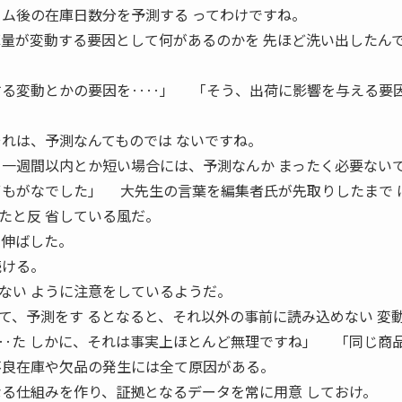
イム後の在庫日数分を予測する ってわけですね。
庫量が変動する要因として何があるのかを 先ほど洗い出したん
する変動とかの要因を‥‥」 「そう、出荷に影響を与える要
。
れは、予測なんてものでは ないですね。
 一週間以内とか短い場合には、予測なんか まったく必要ない
ずもがなでした」 大先生の言葉を編集者氏が先取りしたまで 
たと反 省している風だ。
を伸ばした。
続ける。
ない ように注意をしているようだ。
、予測をす るとなると、それ以外の事前に読み込めない 変
‥た しかに、それは事実上ほとんど無理ですね」 「同じ商
良在庫や欠品の発生には全て原因がある。
なる仕組みを作り、証拠となるデータを常に用意 しておけ。