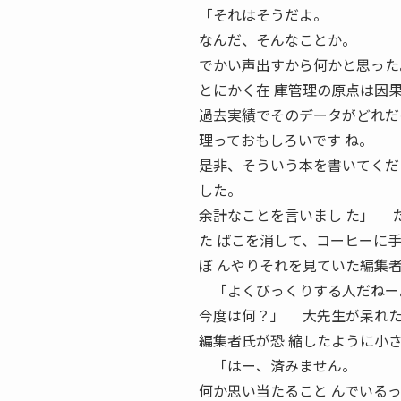
「それはそうだよ。
なんだ、そんなことか。
でかい声出すから何かと思った
とにかく在 庫管理の原点は因
過去実績でそのデータがどれだ
理っておもしろいです ね。
是非、そういう本を書いてく
した。
余計なことを言いまし た」 
た ばこを消して、コーヒーに
ぼ んやりそれを見ていた編集
「よくびっくりする人だねー
今度は何？」 大先生が呆れ
編集者氏が恐 縮したように小
「はー、済みません。
何か思い当たること んでいる