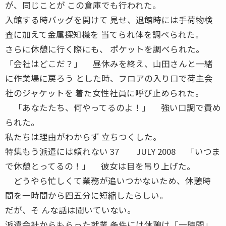
が、同じことが この倉庫でも行われた。
入館する時バッグを開けて 見せ、退館時には手荷物検
査に加えて金属探知機を 当てられ体を調べられた。
さらに休憩に行く際にも、 ポケットを調べられた。
「会社はどこだ？」 昼休みを終え、山田さんと一緒
に作業場に戻ろう とした時、フロアの入り口で荷主会
社のジャケットを 着た女性社員に呼び止められた。
「あなたたち、何やってるのよ！」 強い口調で責め
られた。
私たちは理由がわからず 立ちつくした。
特集もう派遣には頼れない 37 JULY 2008 「いつま
で休憩とってるの！」 彼女は目を吊り上げた。
どうやら忙しくて業務が追いつかないため、休憩時
間を一時間から四五分に短縮したらしい。
だが、そ んな話は聞いていない。
派遣会社からもらった就業 条件には休憩は「一時間」