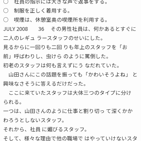
○ 社員の指示には大きな声で返事をする。
○ 制服を正しく着用する。
○ 喫煙は、休憩室奥の喫煙所を利用する。
JULY 2008 36 その男性社員は、何かあるとすぐに
二人のレギュ ラースタッフのせいにした。
見るからに一回りも二回 りも年上のスタッフを「お
前」呼ばわりし、虫けら のように罵倒した。
初老のスタッフは何も言えずにう なだれていた。
山田さんにこの話題を振っても「かわいそうよね」 と
興味なさそうに答えるだけだった。
ここに来ていたスタッフは大体三つのタイプに分け
られる。
一つは、山田さんのように仕事と割り切っ て深くかか
わろうとしないスタッフ。
それから、社員 に媚びるスタッフ。
そして、様々な理由で他の職場で はやっていけないスタ