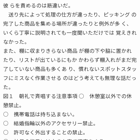
彼 らを責めるのは筋違いだ。
送り先によって処理の仕方が違ったり、ピッキング の
完了した商品を集める場所が違ったりと例外が多 く、
いくら丁寧に説明されても一度聞いただけでは 覚えきれ
なかった。
また、棚に収まりきらない商品 が棚の下や脇に置かれ
たり、リストが出ているにもか かわらず棚入れがまだ完
了していない商品も多くあ り、慣れないスポットスタッ
フにミスなく作業させる のはどう考えても無理な話だっ
た。
図１ 朝礼で斉唱する注意事項 ○ 休憩室以外での休
憩禁止。
○ 携帯電話は持ち込まない。
○ 結婚指輪以外のアクセサリー禁止。
○ 許可なく外出することの禁止。