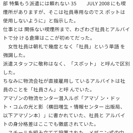
部 特集もう派遣には頼れない 35 JULY 2008 にも喫
煙所がありますが、そこは社員専用なのでス ポットは
使用しないように」と指示した。
仕事とは 関係ない喫煙所まで、わざわざ社員とアルバイ
トで分 ける倉庫はここが初めてだった。
女性社員は朝礼で幾度となく「社員」という単語 を
強調した。
派遣スタッフに敬称はなく、「スポット」 と呼んで区別
した。
ちなみに物流会社が直接雇用し ているアルバイトは社
員のことを「社員さん」と呼 んでいた。
アマゾンの物流センター潜入ルポ「アマゾ ン・ドッ
ト・コムの光と影（横田増生・情報センター 出版局、
以下アマゾン本）」に書かれていた、社員と アルバイ
トの身分格差はここでも徹底されていた。
スチールを組み立てて設置された、メザニン式の中