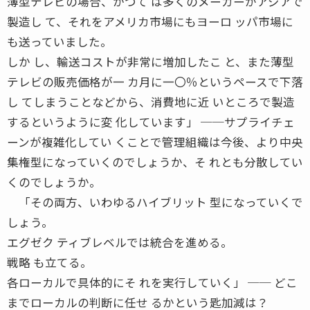
薄型テレビの場合、かつて は多くのメーカーがアジアで
製造し て、それをアメリカ市場にもヨーロ ッパ市場に
も送っていました。
しか し、輸送コストが非常に増加したこ と、また薄型
テレビの販売価格が一 カ月に一〇％というペースで下落
し てしまうことなどから、消費地に近 いところで製造
するというように変 化しています」 ──サプライチェ
ーンが複雑化してい くことで管理組織は今後、より中央
集権型になっていくのでしょうか、そ れとも分散してい
くのでしょうか。
「その両方、いわゆるハイブリット 型になっていくで
しょう。
エグゼク ティブレベルでは統合を進める。
戦略 も立てる。
各ローカルで具体的にそ れを実行していく」 ── どこ
までローカルの判断に任せ るかという匙加減は？