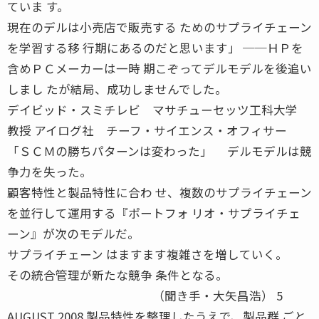
ていま す。
現在のデルは小売店で販売する ためのサプライチェーン
を学習する移 行期にあるのだと思います」 ──ＨＰを
含めＰＣメーカーは一時 期こぞってデルモデルを後追い
しまし たが結局、成功しませんでした。
デイビッド・スミチレビ マサチューセッツ工科大学
教授 アイログ社 チーフ・サイエンス・オフィサー
「ＳＣＭの勝ちパターンは変わった」 デルモデルは競
争力を失った。
顧客特性と製品特性に合わ せ、複数のサプライチェーン
を並行して運用する『ポートフォ リオ・サプライチェ
ーン』が次のモデルだ。
サプライチェーン はますます複雑さを増していく。
その統合管理が新たな競争 条件となる。
（聞き手・大矢昌浩） 5
AUGUST 2008 製品特性を整理したうえで、製品群 ごと