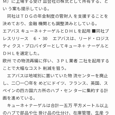
Ｍ）に上場する受け 皿会社の株式として所有する、と
い う案も提示している。
同社はＴＤＧの年金制度の管財人 を支援することを
決めており、金融 機関とも調整済みとしている。
エアバス キューネ＋ナーゲルとＤＨＬを起用 ■同社プ
レスリリース ６・ 30 エアバスは、リード・ロジス
ティ クス・プロバイダーとしてキューネ＋ ナーゲルと
ＤＨＬを選定した。
欧州 での物流再編に伴い、３ＰＬ業者 二社を起用する
ことで大幅なコスト 削減を狙う。
エアバスは地域別に置いていた物 流センターを廃止
し、二〇一〇年を めどにドイツ、フランス、英国、ス
ペインの四カ国六カ所のハブ・セン ターに集約する計
画を進めている。
キューネ＋ナーゲルは合計一五万 平方メートル以上
のハブで部品や仕 掛け品の仕分け、在庫管理、生産 ラ