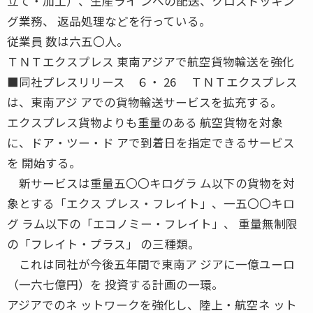
立て・加工）、生産ライ ンへの配送、クロスドッキン
グ業務、 返品処理などを行っている。
従業員 数は六五〇人。
ＴＮＴエクスプレス 東南アジアで航空貨物輸送を強化
■同社プレスリリース ６・ 26 ＴＮＴエクスプレス
は、東南アジ アでの貨物輸送サービスを拡充する。
エクスプレス貨物よりも重量のある 航空貨物を対象
に、ドア・ツー・ド アで到着日を指定できるサービス
を 開始する。
新サービスは重量五〇〇キログラ ム以下の貨物を対
象とする「エクス プレス・フレイト」、一五〇〇キロ
グ ラム以下の「エコノミー・フレイト」、 重量無制限
の「フレイト・プラス」 の三種類。
これは同社が今後五年間で東南ア ジアに一億ユーロ
（一六七億円）を 投資する計画の一環。
アジアでのネ ットワークを強化し、陸上・航空ネ ット