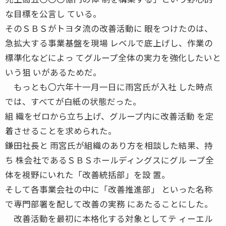
な目標を公言し ている。
そのＳＢＳがトヨタ流の改善活動に 眼をつけたのは、
急拡大する事業基盤を現場 レベルで底上げし、作業の
標準化などによっ てグループ全体の実力を強化したいと
いう狙 いがあるためだ。
もっとも〇六年十一月一日に雨宮氏が入社 した時点
では、すべてが白紙の状態だった。
組 織をゼロから立ち上げ、グループ内に改善活動 を定
着させることを求められた。
鎌田社長と 雨宮氏が組織のあり方を相談した結果、持
ち 株会社であるＳＢＳホールディングスにグル ープ全
体を視野にいれた「改善統括部」を設 置。
そして各事業会社の中に「改善推進部」 といった名称
で専門部署を配して改善の実務 にあたることにした。
改善活動を最初に本格化する対象としてテ ィーエル