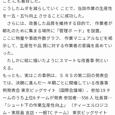
こと にも着目した。
こうしたムダを減らしていく ことで、当該作業の生産性
を一五・五％向上 させることに成功した。
さらには、改善した品質を維持する目的で、 作業者が
朝礼のために集まる場所に「管理ボ ード」を設置。
ここに物量や事故件数グラフ、 作業マニュアルなどを掲
示して、生産性や品 質に対する作業者の意識を高めてい
った。
たしかに絵に描いたようにスマートな改善事 例とい
える。
もっとも、実はこの事例は、Ｓ ＢＳの第二回の発表会
では、決勝に進んだ一 半期ごとに開催している改善事
例発表会 東京ビッグサイト（国際会議場）、参加 19 チ
ームのうち上位6 チームが発表 参加者…556 人 社長賞…
「シュート下の作業生産性向上」 （ティーエルロジコ
ム・東扇島 支店・一般TC チーム） 東京ビッグサイト