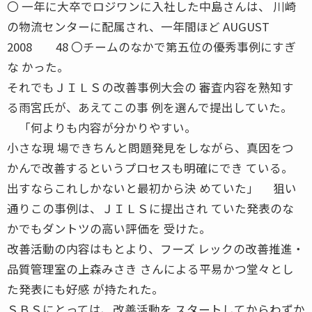
〇 一年に大卒でロジワンに入社した中島さんは、 川崎
の物流センターに配属され、一年間ほど AUGUST
2008 48 〇チームのなかで第五位の優秀事例にすぎ
な かった。
それでもＪＩＬＳの改善事例大会の 審査内容を熟知す
る雨宮氏が、あえてこの事 例を選んで提出していた。
「何よりも内容が分かりやすい。
小さな現 場できちんと問題発見をしながら、真因をつ
かんで改善するというプロセスも明確にでき ている。
出すならこれしかないと最初から決 めていた」 狙い
通りこの事例は、ＪＩＬＳに提出され ていた発表のな
かでもダントツの高い評価を 受けた。
改善活動の内容はもとより、フーズ レックの改善推進・
品質管理室の上森みさき さんによる平易かつ堂々とし
た発表にも好感 が持たれた。
ＳＢＳにとっては、改善活動を スタートしてからわずか