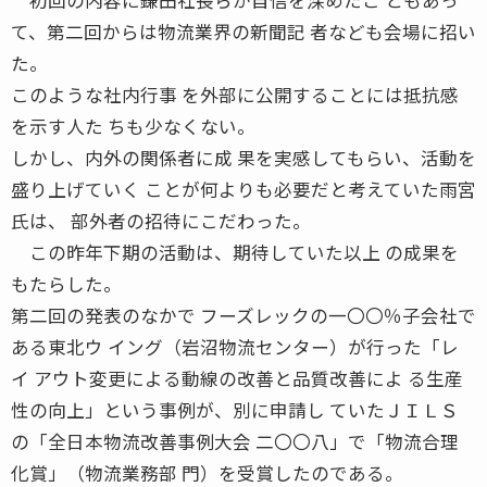
て、第二回からは物流業界の新聞記 者なども会場に招い
た。
このような社内行事 を外部に公開することには抵抗感
を示す人た ちも少なくない。
しかし、内外の関係者に成 果を実感してもらい、活動を
盛り上げていく ことが何よりも必要だと考えていた雨宮
氏は、 部外者の招待にこだわった。
この昨年下期の活動は、期待していた以上 の成果を
もたらした。
第二回の発表のなかで フーズレックの一〇〇％子会社で
ある東北ウ イング（岩沼物流センター）が行った「レ
イ アウト変更による動線の改善と品質改善によ る生産
性の向上」という事例が、別に申請し ていたＪＩＬＳ
の「全日本物流改善事例大会 二〇〇八」で「物流合理
化賞」（物流業務部 門）を受賞したのである。