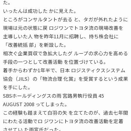
た。
いったんは成功した かに見えた。
ところがコンサルタントが去る と、タガが外れたように
現場は元の状態に戻 ロジワンでトヨタ流の現場改善を
主導しいた人 物を昨年11月に招聘し、持ち株会社に
「改善統括 部」を新設した。
相次ぐ企業買収で急拡大したグ ループの求心力を高める
手段の一つとして改善活動 を位置づけている。
着手からわずか1年半で、日本 ロジスティクスシステム
協会（JILS）の「物流合理 化賞」を受賞するという成果
を手にした。
SBSホールディングスの雨 宮路男執行役員 45
AUGUST 2008 ってしまった。
この経験も踏まえて白羽の矢 を立てたのが、過去七年間
にわたる活動でロ ジワンにトヨタ流の改善活動を定着
させてい た雨宮氏だった。