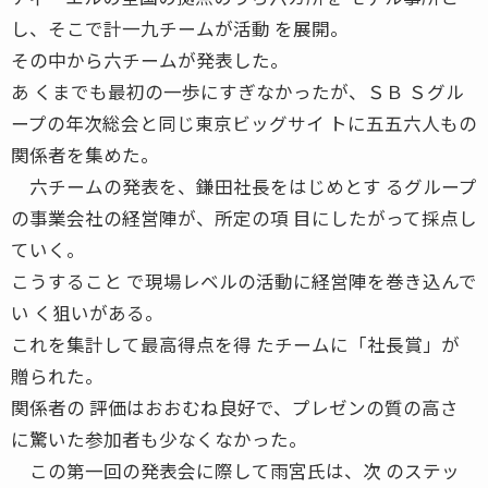
し、そこで計一九チームが活動 を展開。
その中から六チームが発表した。
あ くまでも最初の一歩にすぎなかったが、ＳＢ Ｓグル
ープの年次総会と同じ東京ビッグサイ トに五五六人もの
関係者を集めた。
六チームの発表を、鎌田社長をはじめとす るグループ
の事業会社の経営陣が、所定の項 目にしたがって採点し
ていく。
こうすること で現場レベルの活動に経営陣を巻き込んで
い く狙いがある。
これを集計して最高得点を得 たチームに「社長賞」が
贈られた。
関係者の 評価はおおむね良好で、プレゼンの質の高さ
に驚いた参加者も少なくなかった。
この第一回の発表会に際して雨宮氏は、次 のステッ