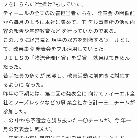
プをにらんだ?仕掛け?もしていた。
ティーエルの全国の改善担当者たちを、発表会 の開催前
から毎月のように本社に集めて、モ デル事業所の活動内
容の報告や基礎教育など を行っていたのである。
このように経営陣と 現場の双方を刺激するツールとし
て、改善事 例発表会をフル活用していった。
ＪＩＬＳの「物流合理化賞」を受賞 効果はてきめん
だった。
若手社員の多くが 感激し、改善活動に前向きに対応す
るように なった。
昨年の下期には、第二回の発表会に 向けてティーエル全
社とフーズレックなどの事 業会社から計一三二チームが
参加した。
この 中から予選会を勝ち抜いた一〇チームが、今 年一
月の発表会に臨んだ。
初回の内容に鎌田社長らが自信を深めたこ ともあっ