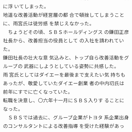
に浮 いてしまった。
地道な改善活動が経営層の都 合で頓挫してしまうこと
に、雨宮氏は徒労感 を禁じえなかった。
ちょうどその頃、ＳＢＳホールディングス の鎌田正彦
社長から、改善担当の役員として の入社を請われてい
た。
鎌田社長の壮大な意 気込みと、トップ自ら改善活動をグ
ループの 武器にしようとしている姿勢に共感した。
雨 宮氏としてはダイエーを最後まで支えたい気 持ちも
あったが、敬愛していたダイエー創業 者の中内㓛氏は
前年にすでに亡くなっていた。
転職を決意し、〇六年十一月にＳＢＳ入りす ることに
なった。
ＳＢＳでは過去に、グループ企業がトヨタ 系企業出身
のコンサルタントによる改善指導 を受けた経験があっ