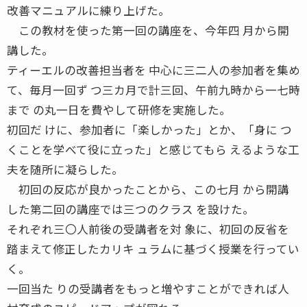
改善マニュアルに練り上げた。
この教材を使った第一回の講座を、今年四 月から開
講した。
ティーエルの改善担当者を 中心に三二人の参加者を集め
て、毎月一回ず つ三カ月で計三回、午前九時から一七時
まで の丸一日を費やして研修を実施した。
初回だ けに、参加者に「楽しかった」とか、「身に つ
くことを学べて役に立った」と感じてもら えるような工
夫を随所に凝らした。
初回の反応が良かったことから、この七月 から開講
した第二回の講座では三つのクラス を設けた。
それぞれ三〇人前後の受講者を対 象に、初回の反省を
踏まえて修正したカリキ ュラムに基づく授業を行ってい
く。
一回当た りの受講者をもっと増やすことができれば人