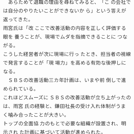
あらためて退職の理由を尋ねてみると、「こ の会社で
は自分のやりたいことができないか ら」という答えが
返ってきた。
雨宮氏は「改 ここで改善活動の内容を正しく評価する
眼を 養うことが、現場でムダを指摘できることに つな
がる。
こうした経営者が次に現場に行っ たとき、担当者の視線
で発言することが「現 場力」を高める有効な後押しに
なる。
ＳＢＳの改善活動三カ年計画は、いまや前 倒しで進
められている。
これほどスムーズに ＳＢＳの改善活動が立ち上がったの
は、雨宮 氏の経験と、鎌田社長の受け入れ体制がうま
く噛み合ったことが大きい。
トップの全面協 力のもとで必要な組織が設置され、明
示され た計画に基づいて活動が進められた。