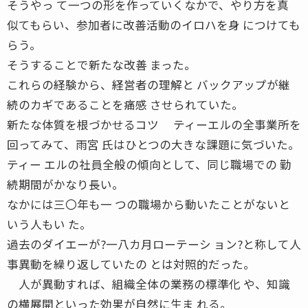
そうやっ て一つの形を作っていくなかで、やり方を真
似てもらい、参加者に改善活動のイロハを身 につけても
らう。
そうすることで新たな改善 まった。
これらの経験から、経営者の理解と バックアップが継
続のカギであることを痛感 させられていた。
新たな体質を根づかせるコツ ティーエルの全事業所を
回ってみて、雨宮 氏はひとつの大きな課題に気づいた。
ティー エルの社員全般の傾向として、同じ職場での 勤
続期間がかなり長い。
なかには三〇年も一 つの職場から動いたことがないと
いう人もい た。
過去のダイエーが?一八カ月ローテーシ ョン?と称して人
事異動を繰り返していたの とは対照的だった。
人が異動すれば、組織全体の業務の標準化 や、知識
の横展開といった効果が自然に生ま れる。