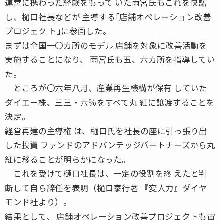
運営に携わった経験をもって いた雨宮氏もこれを快諾
し、樋口社長などが 主導する｢店舗オペレーション改善
プロジェク ト｣に参画した。
まずは全国一〇カ所のモデル 店舗を対象に改善活動を
実施することになり、 雨宮氏も五、六カ所を指導してい
た。
ところが〇六年八月、産業再生機構が保有 していた
ダイエー株、三三・六％をすべて丸 紅に譲渡することを
決定。
経営再建の主導権 は、樋口氏を社長の座に引っ張り出
した投資 ファンドのアドバンテッジパートナーズから丸
紅に移ることが明らかになった。
これを受けて樋口社長は、一定の役割を終 えたと判
断して自ら辞任を表明（樋口泰行著 『変人力』ダイヤ
モンド社より）。
結果として、 店舗オペレーション改善プロジェクトも宙