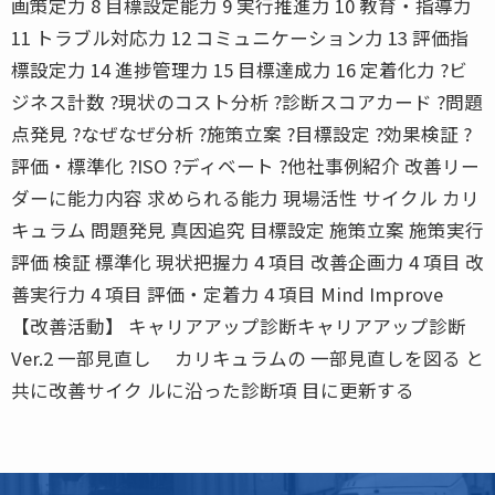
画策定力 8 目標設定能力 9 実行推進力 10 教育・指導力
11 トラブル対応力 12 コミュニケーション力 13 評価指
標設定力 14 進捗管理力 15 目標達成力 16 定着化力 ?ビ
ジネス計数 ?現状のコスト分析 ?診断スコアカード ?問題
点発見 ?なぜなぜ分析 ?施策立案 ?目標設定 ?効果検証 ?
評価・標準化 ?ISO ?ディベート ?他社事例紹介 改善リー
ダーに能力内容 求められる能力 現場活性 サイクル カリ
キュラム 問題発見 真因追究 目標設定 施策立案 施策実行
評価 検証 標準化 現状把握力 4 項目 改善企画力 4 項目 改
善実行力 4 項目 評価・定着力 4 項目 Mind Improve
【改善活動】 キャリアアップ診断キャリアアップ診断
Ver.2 一部見直し カリキュラムの 一部見直しを図る と
共に改善サイク ルに沿った診断項 目に更新する