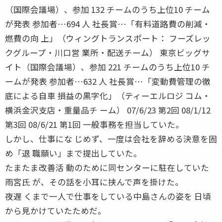
（国際会議場）、参加 132 チームのうち上位10 チーム
が発表 参加者…694 人 社長賞…「有料道路費の削減・
燃費の向 上」（ウィングトランスポート： フーズレッ
クグループ・川口営 業所・配送チーム） 東京ビッグサ
イト（国際会議場）、参加 221 チームのうち上位10 チ
ームが発表 参加者…632 人 社長賞…「変動費管理の徹
底による自車 損益の黒字化」（ティーエルロジ コム・
横浜金沢支店・重量品チ ーム） 07/6/23 第2回 08/1/12
第3回 08/6/21 第1回 一般事務を担当していた。
しかし、仕事にな じめず、一度は会社を辞める決意を固
め「退 職願い」まで提出していた。
たまたま改善活 動のために同センターに駐在していた
雨宮氏 が、その話を小耳に挟んで声を掛けた。
夜遅 くまで一人で仕事をしている中島さんの姿を 日頃
から見かけていたためだ。