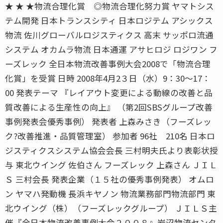
★ ★ ★物流合理化賞 ◎物流合理化努力賞 ヤマトシス
テム開発 日本トランスシティ 日本ロジテム アシックス
物流 佐川グローバルロジスティクス 高末 サッポロ流通
システム オカムラ物流 日本通運 アサヒロジ ロジワン フ
ーズレック 全日本物流改善事例大会2008で「物流合理
化賞」を受賞 日時 2008年4月2３日（水）9：30〜17：
00 発表テーマ 『レイアウト変更による動線の改善と品
質改善による生産性の向上』 （第2回SBSグループ改善
事例発表会優秀事例） 発表者 上森みさき（フーズレッ
ク?改善推進・品質管理室） 参加者 96社 210名 日本ロ
ジスティクスシステム協会会長 三村明夫氏より表彰状授
与 東北ウイング 佐伯さん フーズレック 上森さん ＪＩＬ
Ｓ 三村会長 発表企業（１５社の優秀事例発表） オムロ
ン ヤマハ発動機 長浜キヤノン 物流業務部門物流部門 東
北ウイング（株）（フーズレックグループ） ＪＩＬＳ主
催『全日本物流改善事例大会２００８』岩沼物流センタ