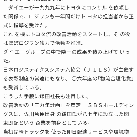
ダイエーが一九九九年にトヨタにコンサル を依頼し
た関係で、ロジワンも一年間だけト ヨタの担当者から正
式に指導を受けた。
これ を機にトヨタ流の改善活動をスタートし、そ の後
はほぼロジワン独力で活動を推進。
ダイ エーグループの中で随一の成果を積み上げて いっ
た。
日本ロジスティクスシステム協会（Ｊ ＩＬＳ）が主催す
る表彰制度の常連にもなり、 〇六年度の｢物流合理化賞｣
も受賞している。
こうした手腕に鎌田社長も注目した。
改善活動の「三カ年計画」を策定 ＳＢＳホールディン
グスは、佐川急便出身 の鎌田氏が八七年に設立した関
東即配という 企業を前身としている。
当初は軽トラックを 使った即日配達サービスや環境物