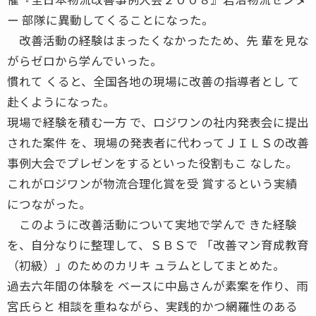
ー 部隊に異動してくることになった。
改善活動の経験はまったくなかったため、先 輩を見な
がらゼロから学んでいった。
慣れて くると、全国各地の現場に改善の指導者とし て
赴くようになった。
現場で経験を積む一方 で、ロジワンの社内発表会に提出
された案件 を、現場の発表者に代わってＪＩＬＳの改善
事例大会でプレゼンをするといった役割もこ なした。
これがロジワンが物流合理化賞を受 賞するという実績
につながった。
このように改善活動について実地で学んで きた経験
を、自分なりに整理して、ＳＢＳで 「改善マン育成教育
（初級）」のためのカリキ ュラムとしてまとめた。
過去六年間の体験を ベースに中島さんが素案を作り、雨
宮氏らと 相談を重ねながら、実践的かつ網羅性のある