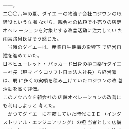
──。
二〇〇六年の夏、ダイエ ーの物流子会社ロジワンの取
締役という立場 ながら、親会社の依頼で小売りの店舗
オペレ ーションを対象とする改善活動に注力してい た
雨宮路男氏はそう感じた。
当時のダイエーは、産業再生機構の影響下 で経営再
建を進めていた。
日本ヒューレット・ パッカード出身の樋口泰行ダイエ
ー社長（現マ イクロソフト日本法人社長）ら経営陣
は、既 に多くの実績を積み上げていたロジワンの改 善
活動を高く評価。
このノウハウを親会社の 店舗オペレーションの改善に
も利用しようと 考えた。
かつてダイエーに在籍していた時代にＩＥ （インダ
ストリアル・エンジニアリング）の担 当者として店舗