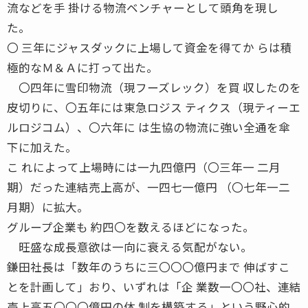
流などを手 掛ける物流ベンチャーとして頭角を現し
た。
〇 三年にジャスダックに上場して資金を得てか らは積
極的なＭ＆Ａに打って出た。
〇四年に雪印物流（現フーズレック）を買 収したのを
皮切りに、〇五年には東急ロジス ティクス（現ティーエ
ルロジコム）、〇六年に は生協の物流に強い全通を傘
下に加えた。
こ れによって上場時には一九四億円（〇三年一 二月
期）だった連結売上高が、一四七一億円 （〇七年一二
月期）に拡大。
グループ企業も 約四〇を数えるほどになった。
旺盛な成長意欲は一向に衰える気配がない。
鎌田社長は「数年のうちに三〇〇〇億円まで 伸ばすこ
とを計画して」おり、いずれは「企 業数一〇〇社、連結
売上高五〇〇〇億円の体 制を構築する」という野心的