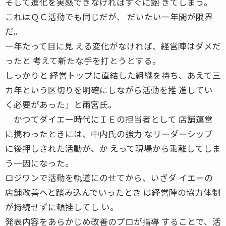
そして進化を実感できなければすぐに飽 きてしまう。
これはＱＣ活動でも同じだが、 だいたい一年間が限界
だ。
一年たって目に見 える変化がなければ、経営陣はダメだ
ったと 考えて新たな手を打とうとする。
しっかりと 経営トップに直結した組織を持ち、あえて三
カ年という区切りを明確にしながら活動を推 進してい
く必要があった」と雨宮氏。
かつてダイエー時代にＩＥの担当者として 店舗運営
に携わったときには、中内氏の強力 なリーダーシップ
に後押しされた活動が、か えって現場から乖離してしま
う一因になった。
ロジワンで活動を軌道にのせてから、いざダ イエーの
店舗改善へと踏み込んでいったとき は経営陣の協力体制
が持続せずに頓挫してし い。
発表内容をあらかじめ改善のプロが指導 することで、活