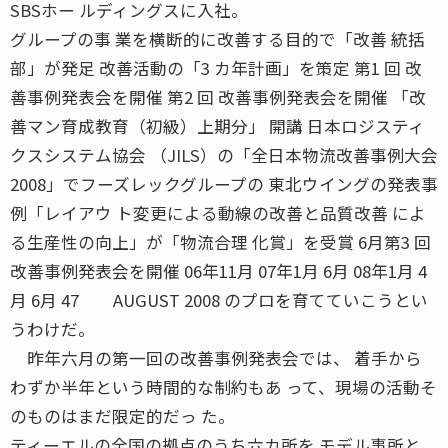
SBSホー ルディングスに入社。
グループの事 業を横断的に改善する目的で「改善 統括
部」が発足 改善活動の「3 カ年計画」を策定 第1 回 改
善事例発表会を開催 第2 回 改善事例発表会を開催 「改
善マン育成教育（初級）上期分」 開講 日本ロジスティ
クスシステム協会 （JILS）の「全日本物流改善事例大会
2008」でフーズレックグループの 東北ウイングの発表事
例「レイアウ ト変更による動線の改善と品質改善 によ
る生産性の向上」が「物流合理 化賞」を受賞 6月第3 回
改善事例発表会を開催 06年11月 07年1月 6月 08年1月 4
月 6月 47 AUGUST 2008 のプロを育てていこうとい
うわけだ。
昨年六月の第一回の改善事例発表会では、 着手から
わずか半年という時間的な制約もあ って、現場の活動そ
のものはまだ限定的だっ た。
ティーエルの全国の拠点のうち六カ所を モデル事所と