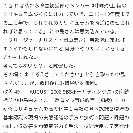
でき れば私たち改善統括部のメンバーは中級や上 級の
カリキュラムづくりに注力していき、二 〇一〇年度まで
の三カ年で、それぞれのカリ キュラムを軌道にのせられ
ればと思っている」 と中島さんは意気込んでいる。
（フリージャーナリスト・岡山宏之） 善部隊に来れば、
キツイかもしれないけれど 自分でやりたいことをでき
るかもしれない。
考えてみないか？」と慰留した。
その場では 「考えさせてください」と引き取った中島
さ んだったが、数日後に退職願いを撤回。
改善 49 AUGUST 2008 SBSホールディングス 改善 統
括部の中島由未さん 「改善マン育成教育（初級）」の
研修カリキュラムを高度化中 1 会社の基本認識 2 物流の
基本認識 3 現場の実態認識の手法と技術 4 問題・課題の
抽出力 5 改善企画策定能力 6 手法・技術活用力 7 実行計