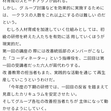
材育成のスピードアップが図れる。
しかし、グ ループ討議などを効果的に実施するために
は、 一クラスの人数をこれ以上にするのは難しい のだ
という。
むしろ人材育成を加速していく仕組みとし ては、初
級の研修を終えた人たちを有効に活 用していくほうが
現実的だ。
第一回の講座の 際には改善統括部のメンバーがこなし
た「コ ーディネーター」という指導役を、二回目は第
一回の受講者だった六人が肩代わりする。
改 善教育の担当者もまた、実践的な活動を通じ て再生
産していこうというわけだ。
「今年度の下期の研修では、一回目の反省 を踏まえて
見直したカリキュラムを安定させた い。
そしてグループ各社の改善担当者たちが 主体になって動
かせるようにしていく。