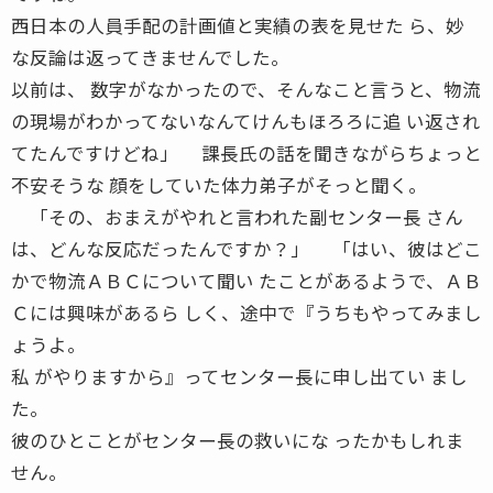
西日本の人員手配の計画値と実績の表を見せた ら、妙
な反論は返ってきませんでした。
以前は、 数字がなかったので、そんなこと言うと、物流
の現場がわかってないなんてけんもほろろに追 い返され
てたんですけどね」 課長氏の話を聞きながらちょっと
不安そうな 顔をしていた体力弟子がそっと聞く。
「その、おまえがやれと言われた副センター長 さん
は、どんな反応だったんですか？」 「はい、彼はどこ
かで物流ＡＢＣについて聞い たことがあるようで、ＡＢ
Ｃには興味があるら しく、途中で『うちもやってみまし
ょうよ。
私 がやりますから』ってセンター長に申し出てい まし
た。
彼のひとことがセンター長の救いにな ったかもしれま
せん。