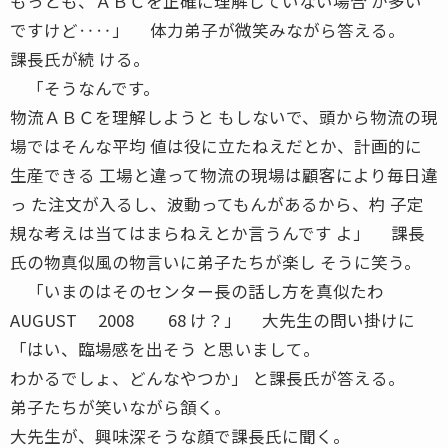
もっとも、ＡＢＣを正確に理解していない場合 が多い
ですけど‥‥」 体力弟子が微笑みながら答える。
課長氏が続 ける。
「そうなんです。
物流ＡＢＣを理解しようと もしないで、頭から物流の現
場ではそんな平均 値は役に立たねえだとか、計画的に
生産できる 工場と違って物流の現場は顧客により毎日違
っ た注文が入るし、波動ってもんがあるから、杓 子定
規な考えは当てはまらねえとか言うんです よ」 課長
氏の物真似風の物言いに弟子たちが楽し そうに笑う。
「いまのはそのセンター長の話し方を真似たわ
AUGUST 2008 68 け？」 大先生の問い掛けに
「はい、臨場感を出そう と思いまして。
わかるでしょ、どんなやつか」 と課長氏が答える。
弟子たちが笑いながら頷く。
大先生が、興味深そうな顔で課長氏に聞く。