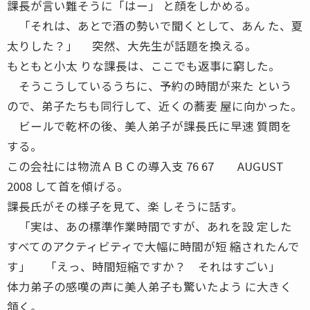
課長が言い難そうに「はー」 と顔をしかめる。
「それは、あとで酒の勢いで聞くとして、あん た、夏
太りした？」 突然、大先生が話題を換える。
もともと小太 りな課長は、ここでも返事に窮した。
そうこうしているうちに、予約の時間が来た という
ので、弟子たちも同行して、近くの蕎麦 屋に向かった。
ビールで乾杯の後、美人弟子が課長氏に早速 質問を
する。
この会社には物流ＡＢＣの導入支 76 67 AUGUST
2008 して首を傾げる。
課長氏がその様子を見て、楽 しそうに話す。
「実は、あの標準作業時間ですが、あれを設 定した
すべてのアクティビティで大幅に時間が短 縮されたんで
す」 「えっ、時間短縮ですか？ それはすごい」
体力弟子の感嘆の声に美人弟子も驚いたよう に大きく
頷く。