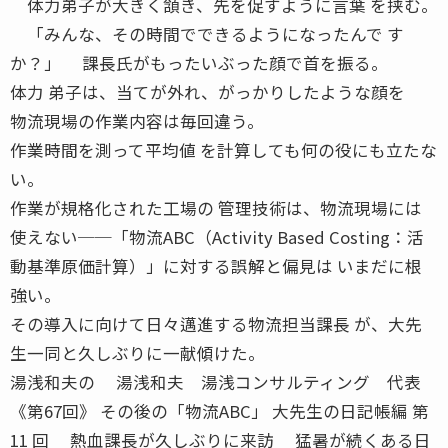
体力弟子が大きく頷き、先を促すように言葉 を挟む。
「みんな、その時間でできるようになったんで す
か？」 課長氏がもったいぶった顔で首を振る。
体力 弟子は、当てが外れ、がっかりしたような顔を
物流現場の作業内容は毎回違う。
作業時間を測って平均値 を計算しても何の役にも立たな
い。
作業が規格化された工場の 管理技術は、物流現場には
使えない──「物流ABC（Activity Based Costing：活
動基準原価計算）」に対する誤解と偏見は いまだに根
強い。
その導入に向けて日々邁進する物流担当課長 が、大先
生一同と久しぶりに一献傾けた。
湯浅和夫の 湯浅和夫 湯浅コンサルティング 代表
《第67回》 その後の「物流ABC」 大先生の日記帳編 第
11 回 熱血課長が久しぶりに来訪 猛暑が続くある日