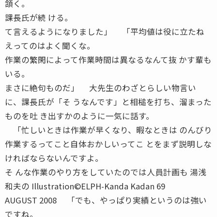
頷く。
課長氏が続 ける。
て言えるようになりました」 「平均値は役に立たね
えってのはよく聞くな。
作業の繁閑によって作業時間は異なるなんて抜 かす輩も
いる。
まさに絶句ものだ」 大先生のわざとらしい物言い
に、課長氏が「そ うなんです」と相槌を打ち、溜まった
ものを吐 き出すかのように一気に話す。
「忙しいときは作業が早くなり、暇なときは のんびり
作業するってこと自体おかしいってこ とをまず説明しな
ければならないんですよ。
そ んな作業のやり方をしていたのでは人員計画も 湯浅
和夫の Illustration©ELPH-Kanda Kadan 69
AUGUST 2008 「でも、やっぱり実績というのは強い
ですね。