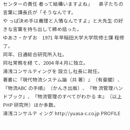
センターの責任 者って結構いますよね」 弟子たちの
言葉に課長氏が「そうなんです。
や っぱ決め手は義理と人情なんですよ」と大先生 の好
きな言葉を持ち出して締め括った。
ゆあさ・かずお 1971 年早稲田大学大学院修士課 程修
了。
同年、日通総合研究所入社。
同社常務を経 て、2004 年4 月に独立。
湯浅コンサルティングを 設立し社長に就任。
著書に『現代物流システム論（共 著）』（有斐閣）、
『物流ABC の手順』（かんき出版）、『物 流管理ハン
ドブック』、『物流管理のすべてがわかる 本』（以上
PHP 研究所）ほか多数。
湯浅コンサルテ ィング http://yuasa-c.co.jp PROFILE