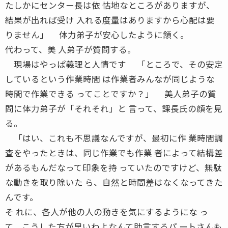
たしかにセンター長は依 怙地なところがありますが、
結果が出れば受け 入れる度量はありますから心配は要
りません」 体力弟子が安心したように頷く。
代わって、美 人弟子が質問する。
現場はやっぱ義理と人情です 「ところで、その安定
しているという作業時間 は作業者みんなが同じような
時間で作業できる ってことですか？」 美人弟子の質
問に体力弟子が「それそれ」と 言って、課長氏の顔を見
る。
「はい、これも不思議なんですが、最初に作 業時間調
査をやったときは、同じ作業でも作業 者によって結構差
があるもんだなって印象を持 っていたのですけど、無駄
な動きを取り除いた ら、自然と時間差はなくなってきた
んです。
そ れに、各人が他の人の動きを気にするようにな っ
て、こうした方が早いわよなんて助言するパ ートさんも